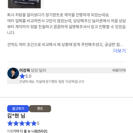
회사 차량을 알아보다가 장기렌트로 계약을 진행하게 되었는데요.
여러 업체를 비교하면서 고민이 많았는데, 담당해주신 딜러분께서 처음 상담
부터 계약까지 정말 친절하고 꼼꼼하게 설명해주셔서 믿고 진행할 수 있었습
니다.
견적도 여러 조건으로 비교해서 제 상황에 맞게 추천해주셨고, 궁금한 점을
문의할 때마다 빠르게 답변해주셔서 진행 과정이 굉장히 편했습니다.
더보기
무엇보다 불필요한 권유 없이 필요한 부분만 정확하게 안내해주신 점이 가장
좋았습니다.
이강욱
담당 딜러
바로가기
차량 계약 진행도 빠르게 처리해주셔서 만족스럽게 계약 완료했습니다.
5.0
장기렌트 고민하시는 분들 계시면 한 번 상담 받아보셔도 좋을 것 같습니다.
안녕하세요. 차살때 장기렌트 팀장 이강욱입니다!
끝까지 신경 써주신 담당 이강욱 딜러님 감사드립니다. 앞으로도 잘 부탁드
립니다!
추가 차량도 곧 문의 드리겠습니다.!
출고
후기
렌트
김*현
님
5
차종
기아 디 올 뉴 니로(SG2)