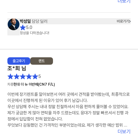
더보기
박성일
담당 딜러
바로가기
5.0
정성을 다하겠습니다!
출고
후기
렌트
조*희
님
5
차종
현대 더 뉴 아반떼(CN7 F/L)
이번에 장기렌트를 알아보면서 여러 곳에서 견적을 받아봤는데, 최종적으로
이곳에서 진행하게 된 이유가 있어 후기 남깁니다.
우선 상담해 주시는 내내 정말 친절하셔서 마음 편하게 물어볼 수 있었어요.
제가 궁금한 게 많아 연락을 자주 드렸는데도 응대가 정말 빠르셔서 진행 과
정에서 답답함이 전혀 없었습니다.
무엇보다 감동했던 건 가격적인 부분이었는데요. 제가 생각한 예산 범위 내
에서 최저가를 맞춰주시려고 끝까지 노력해 주시는 모습에 신뢰가 확 갔습니
더보기
다. 덕분에 좋은 조건으로 계약 마쳤습니다. 장기렌트 고민 중이신 분들께 적