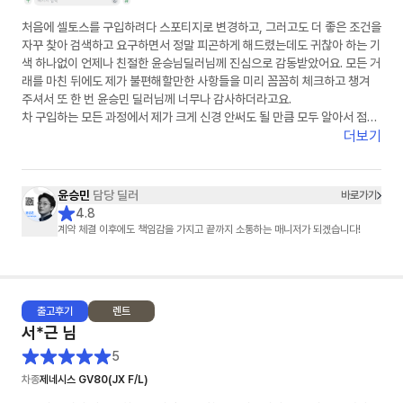
처음에 셀토스를 구입하려다 스포티지로 변경하고, 그러고도 더 좋은 조건을
자꾸 찾아 검색하고 요구하면서 정말 피곤하게 해드렸는데도 귀찮아 하는 기
색 하나없이 언제나 친절한 윤승님딜러님께 진심으로 감동받았어요. 모든 거
래를 마친 뒤에도 제가 불편해할만한 사항들을 미리 꼼꼼히 체크하고 챙겨
주셔서 또 한 번 윤승민 딜러님께 너무나 감사하더라고요.
차 구입하는 모든 과정에서 제가 크게 신경 안써도 될 만큼 모두 알아서 점검
해 주셔서 차를 구입하고 판매하는 과정의 불안감 없이 마음이 편히 의지하
더보기
게 되더라고요.
저같은 진상고객에게까지 마음을 담은 선물까지 챙겨 주셔서 정말 감사했습
니다
윤승민
담당 딜러
바로가기
주변에 차 사겠다는 사람이 있으면 적극 알려서 소개해드리고 싶은 윤승님
4.8
딜러님! 번창하셔요~♡
계약 체결 이후에도 책임감을 가지고 끝까지 소통하는 매니저가 되겠습니다!
출고
후기
렌트
서*근
님
5
차종
제네시스 GV80(JX F/L)