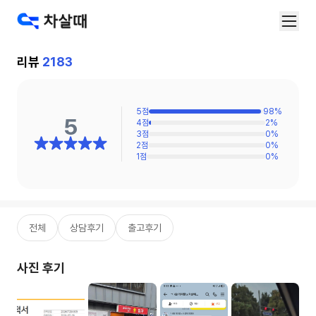
리뷰
2183
5
점
98
%
5
4
점
2
%
3
점
0
%
2
점
0
%
1
점
0
%
전체
상담후기
출고후기
사진 후기