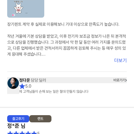
장기렌트 계약 후 실제로 이용해보니 기대 이상으로 만족도가 높습니다.
작년 겨울에 기본 상담을 받았고, 이후 전기차 보조금 정보가 나온 뒤 본격적
으로 상담을 진행했습니다. 그 과정에서 약 한 달 동안 여러 가지를 문의드렸
고, 다른 업체에서 받은 견적서까지 꼼꼼하게 검토해 주시는 등 매우 성의 있
게 응대해 주셨습니다.
더보기
단순한 상담을 넘어, 끝까지 책임지고 도와주신다는 느낌을 받았고 항상 친
절하게 응대해 주셔서 신뢰가 갔습니다. 고객 입장에서 최선을 다해 주신다
는 점이 분명하게 느껴졌고, 덕분에 만족스러운 선택을 할 수 있었습니다. 첫
정다운
담당 딜러
바로가기
장기렌트이자 첫 차 구매였는데 매우 좋은 경험이었고, 만족스러웠기 때문에
5.0
지인도 소개하여 출고하셨습니다.
제 고객님들이 손해 보는 일은 절대 만들지 않습니다
출고
후기
렌트
정*준
님
5