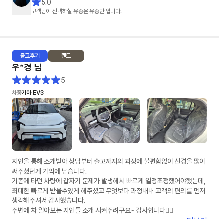
5.0
진행할 수 있었습니다.
고객님이 선택하실 유종은 유종만 입니다.
덕분에 차량 출고까지 기분 좋게 진행했습니다.
장기렌트 알아보시는 분들은 유종만 팀장님께 상담 받아보세요~
출고
후기
렌트
우*경
님
5
차종
기아 EV3
지인을 통해 소개받아 상담부터 출고까지의 과정에 불편함없이 신경을 많이
써주셨던게 기억에 남습니다.
기존에 타던 차량에 갑자기 문제가 발생해서 빠르게 일정조정했어야했는데,
최대한 빠르게 받을수있게 해주셨고 무엇보다 과정내내 고객의 편의를 먼저
생각해주셔서 감사했습니다.
주변에 차 알아보는 지인들 소개 시켜주려구요~ 감사합니다👍🏻