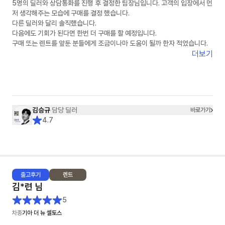
5명의 딜러와 상담통화를 진행 후 결정한 팀장님입니다. 고객의 입장에서 먼
저 생각해주는 모습에 구매를 결정 했습니다.
다른 딜러와 달리 솔직했습니다.
다음에도 기회가 된다면 한번 더 구매를 할 예정입니다.
구매 또는 렌트를 앞둔 분들에게 조금이나마 도움이 될까 한자 적었습니다.
더보기
김승규
담당 딜러
바로가기
4.7
출고
후기
렌트
김*련
님
5
차종
기아 더 뉴 셀토스