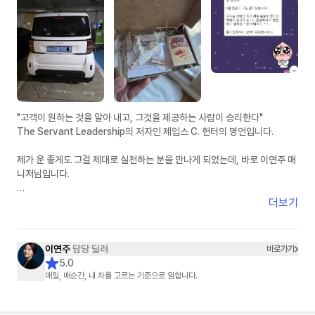
제 주변에 차량 알아보시는 분들께 자신 있게 추천드리겠습니다.
빠른 피드백, 정직한 견적, 그리고 꼼꼼한 사후관리까지 정말 믿고 맡길 수
있는 분이라고 생각합니다.
좋은 차량 진행 도와주셔서 진심으로 감사드립니다. 앞으로도 잘 부탁드립니
다
"고객이 원하는 것을 알아 내고, 그것을 제공하는 사람이 승리한다"
The Servant Leadership의 저자인 제임스 C. 헌터의 명언입니다.
제가 운 좋게도 그걸 제대로 실천하는 분을 만나게 되었는데, 바로 이연주 매
니저님입니다.
인터넷에서 차량 견적 한 번만 받아 봐도 여기 저기서 연락이 오지요. 모두 달
더보기
콤한 말들 입니다.
KB캐피탈 사이트에서 견적 받아 보면서 받은 이연주 매니저님의 연락은, 달
콤한 말이 아니었습니다.
이연주
담당 딜러
바로가기
진심의 말이었습니다.
5.0
매일, 매순간, 내 차를 고르는 기준으로 임합니다.
전기차 수요 대란에, 인기 폭증 레이 EV를, 마치 본인 차 고르듯이 이렇게 세
심하게 안내해 주시니, 다른 곳에서 들어오는 견적 안내는 귀에 들어오지도
않는 것이 당연합니다.