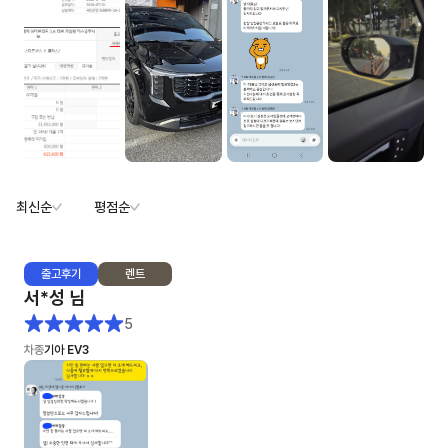
최신순
평점순
출고
후기
렌트
서*성
님
5
차종
기아 EV3