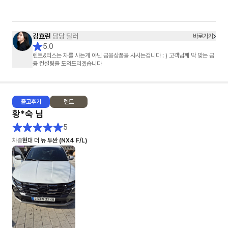
극 추천하고 싶네요!
김효린
담당 딜러
바로가기
5.0
렌트&리스는 차를 사는게 아닌 금융상품을 사시는겁니다 : ) 고객님께 딱 맞는 금
융 컨설팅을 도와드리겠습니다
출고
후기
렌트
황*숙
님
5
차종
현대 더 뉴 투싼 (NX4 F/L)