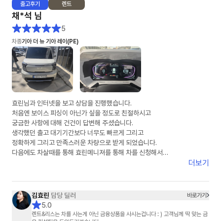
출고
후기
렌트
채*석
님
5
차종
기아 더 뉴 기아 레이(PE)
효린님과 인터넷을 보고 상담을 진행했습니다.
처음엔 보이스 피싱이 아닌가 싶을 정도로 친절하시고
궁금한 사항에 대해 건건이 답변해 주셨습니다.
생각했던 출고 대기기간보다 너무도 빠르게 그리고
정확하게 그리고 만족스러운 차량으로 받게 되었습니다.
다음에도 차살때를 통해 효린메니져를 통해 차를 신청해서
받겠다고 말씀드렸습니다.
더보기
딸아이의 첫차가 차살때와 효린님을 통해 만족스럽게 되어
다시한번 감사의 말을 전합니다.
차살때 화이팅
김효린
담당 딜러
바로가기
효린님 화이팅
5.0
렌트&리스는 차를 사는게 아닌 금융상품을 사시는겁니다 : ) 고객님께 딱 맞는 금