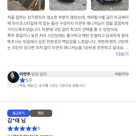
처음 접하는 장기렌트라 생소한 부분이 많았는데, 캐피탈사별 금리 비교부터
제 라이프스타일에 딱 맞는 옵션 구성까지 이연주 매니저님이 정말 꼼꼼하게
가이드해주셨습니다. 덕분에 고민 없이 최고의 선택을 할 수 있었어요.
​특히 휴일이나 늦은 저녁 시간임에도 불구하고 매번 친절하고 상세하게 응대
해주시는 모습에서 깊은 전문성과 책임감을 느꼈습니다. 주변에 렌트 고민하
는 지인이 있다면 주저 없이 이연주 매니저님을 1순위로 추천하고 싶네요. 마
지막까지 무사고를 기원하며 챙겨주신 선물도 차에 예쁘게 잘 달고 다니겠습
더보기
니다. 정말 감사합니다!"
이연주
담당 딜러
바로가기
5.0
매일, 매순간, 내 차를 고르는 기준으로 임합니다.
출고
후기
렌트
김*태
님
5