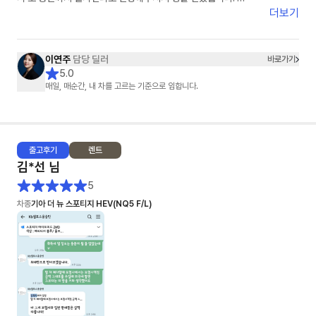
​차량 배정부터 탁송까지 중간중간 진행 상황을 먼저 알려주시고, 제가 놓칠
더보기
수 있는 부분까지 하나부터 열까지 세심하게 신경 써주신 덕분에 오늘 기분
좋게 드라이브 다녀왔네요. 빠르고 정확한 일 처리는 물론이고 정말 친절하
십니다. 장기렌트 고민 중이시라면 스타타당 이연주 매니저님 강력 추천합니
이연주
담당 딜러
바로가기
다!"
5.0
매일, 매순간, 내 차를 고르는 기준으로 임합니다.
출고
후기
렌트
김*선
님
5
차종
기아 더 뉴 스포티지 HEV(NQ5 F/L)