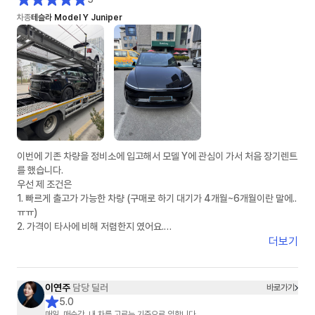
차종
테슬라 Model Y Juniper
이번에 기존 차량을 정비소에 입고해서 모델 Y에 관심이 가서 처음 장기렌트
를 했습니다.
우선 제 조건은
1. 빠르게 출고가 가능한 차량 (구매로 하기 대기가 4개월~6개월이란 말에..
ㅠㅠ)
2. 가격이 타사에 비해 저렴한지 였어요.
더보기
인터넷 서칭으로 차살때와 타사에 견적을 여쭤놓은 상태였어요.
정말 운 좋게 차살때에 이연주 매니저님과 연결 되었고, 타사는 봇(bot) 계
정으로 응대 하는거 같았습니다.
이연주
담당 딜러
바로가기
5.0
1. 상품에 대한 설명: ★★★★★
매일, 매순간, 내 차를 고르는 기준으로 임합니다.