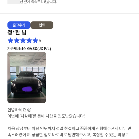
신 있게 약속드리겠습니다.
출고
후기
렌트
정*환
님
5
차종
제네시스 GV80(JX F/L)
안녕하세요 😊
이번에 ‘차살때’를 통해 차량을 인도받았습니다!
처음 상담부터 차량 인도까지 정말 친절하고 꼼꼼하게 진행해주셔서 너무 만
족스러웠어요. 궁금한 점도 바로바로 답변해주시고, 복잡할 수 있는 과정도