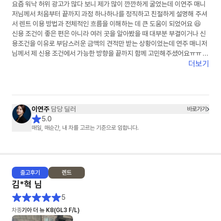
요즘 워낙 허위 광고가 많다 보니 제가 많이 깐깐하게 굴었는데 이연주 매니
저님께서 처음부터 끝까지 과정 하나하나를 정직하고 친절하게 설명해 주셔
서 렌트 이용 방법과 전체적인 흐름을 이해하는 데 큰 도움이 되었어요 😆
신용 조건이 좋은 편은 아니라 여러 곳을 알아봤을 때 대부분 부결이거나 신
용조건을 이유로 부담스러운 금액의 견적만 받는 상황이었는데 연주 매니저
님께서 제 신용 조건에서 가능한 방향을 끝까지 함께 고민해주셨어요ㅠㅠ 그
래서 덕분에 다행히 초기 비용 없이 계약까지 진행할 수 있었고 금액도 제가
더보기
알아본 곳 중 가장 합리적으로 이용할 수 있게 되어 정말 많이 신경 써 주셨다
는 게 느껴졌고 감사한 마음이 들었습니다🙏✨
원래 의심도 많고 깐깐한 편이라 무언가를 결정할 때 비교도 많이 하고 고민
도 많이 하는 스타일이었는데 이번에는 의심할 필요도 없었고 깐깐하게 굴
이연주
담당 딜러
바로가기
필요도 없을 만큼 꼼꼼하게 하나하나 함께 확인해 주셔서 마음 놓고 진행할
5.0
수 있었습니다!! 주변에서 렌트 이용을 고민하는 분이 있다면 주저 없이 소개
매일, 매순간, 내 차를 고르는 기준으로 임합니다.
해 드리고 싶은 매니저님이었습니다 👍 그동안 고생 정말 많으셨고 진심으
로 감사했습니다💛다음에 또 꼭 연락드리겠습니다😆
출고
후기
렌트
김*혁
님
5
차종
기아 더 뉴 K8(GL3 F/L)