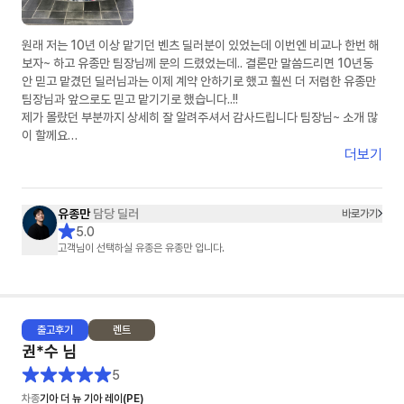
원래 저는 10년 이상 맡기던 벤츠 딜러분이 있었는데 이번엔 비교나 한번 해
보자~ 하고 유종만 팀장님께 문의 드렸었는데.. 결론만 말씀드리면 10년동
안 믿고 맡겼던 딜러님과는 이제 계약 안하기로 했고 훨씬 더 저렴한 유종만
팀장님과 앞으로도 믿고 맡기기로 했습니다..!!
제가 몰랐던 부분까지 상세히 잘 알려주셔서 감사드립니다 팀장님~ 소개 많
이 할께요
더보기
( 아 그리고 피드백 정말 빠릅니다 정말..)
유종만
담당 딜러
바로가기
5.0
고객님이 선택하실 유종은 유종만 입니다.
출고
후기
렌트
권*수
님
5
차종
기아 더 뉴 기아 레이(PE)