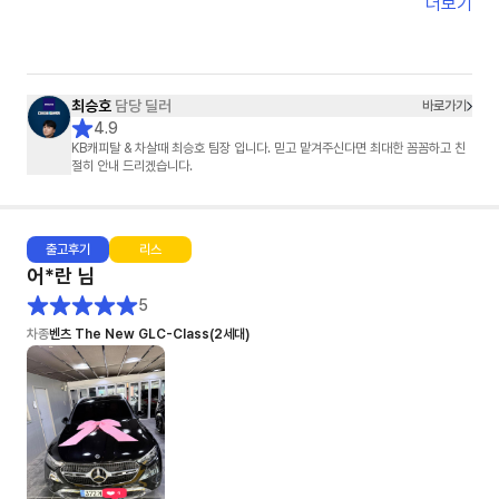
정말 감사했습니다.
더보기
단순히 차를 판매하신 게 아니라,
고객의 마음까지 배려해 주셨다는 느낌을 받았습니다.
덕분에 기분 좋게 차를 인도받았습니다.
진심으로 감사드립니다. 😊
최승호
담당 딜러
바로가기
4.9
KB캐피탈 & 차살때 최승호 팀장 입니다. 믿고 맡겨주신다면 최대한 꼼꼼하고 친
절히 안내 드리겠습니다.
출고
후기
리스
어*란
님
5
차종
벤츠 The New GLC-Class(2세대)