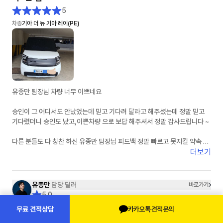
5
차종
기아 더 뉴 기아 레이(PE)
유종만 팀장님 차량 너무 이쁘네요
승인이 그 어디서도 안났었는데 믿고 기다려 달라고 해주셨는데 정말 믿고
기다렸더니 승인도 났고,이쁜차량 으로 보답 해주셔서 정말 감사드립니다 ~
다른 분들도 다 칭찬 하신 유종만 팀장님 피드백 정말 빠르고 못지킬 약속 안
하시는 딜러님이 맞습니다 제가 경험 하였어요
더보기
잘 탈께요 유팀장님 감사드려요
유종만
담당 딜러
바로가기
5.0
고객님이 선택하실 유종은 유종만 입니다.
카카오톡 견적문의
무료 견적상담