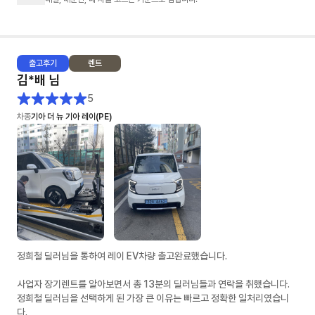
- 제가 렌트 경험이 없어 정말 귀찮게 많은 견적을 요청 드렸는데도 불구하
고, 다양한 시뮬레이션으로 견적을 주셨습니다. (무보증, 선보증20%, 선납
20% 등등)
출고
후기
렌트
2. 문의에 대한 회신 속도: ★★★★★
김*배
님
- 타사는 오전에 문의를 드리면 오후 3~4시쯤 답변이 오거나 오후 6시 이후
에 답변와서 또 답변하면 지금은 영업시간이 아닙니다... 이런 멘트가 나왔었
5
어요. (봇 응대)
차종
기아 더 뉴 기아 레이(PE)
- 차살때는 전혀 그런것 없이 친절하게 설명해주시고 오히려 제가 답변을 늦
게 드린적이 있었네요
3. 차량 출고: ★★★★★
- 다른 업체도 빠른출고 상품이 있었어요. 저는 다 빠른출고 상품으로 알아보
았구요. 타사는 먼저 약정요청을 했는데 약정서가 더 늦게 오고, 차살때는 영
업일 기준 바로 다음날 왔습니다.
- 전자약정 후 이연주 매니저님이 엄청 노력해주신게 보일정도로 바로 후에
바로 차량 배차가 되었어요. 물론 운빨도 조금 있는것 같았어요. (모두가 이
런 스케줄로 진행되진 않을 수 있을거 같아요)
정희철 딜러님을 통하여 레이 EV차량 출고완료했습니다.
- 저 같은 경우 (금요일) 최종견적 > (월요일) 전자약정 > (수요일) 차량검수
> (목요일) 차량인수
사업자 장기렌트를 알아보면서 총 13분의 딜러님들과 연락을 취했습니다.
정희철 딜러님을 선택하게 된 가장 큰 이유는 빠르고 정확한 일처리였습니
4. 차량 상태: ★★★★
다.