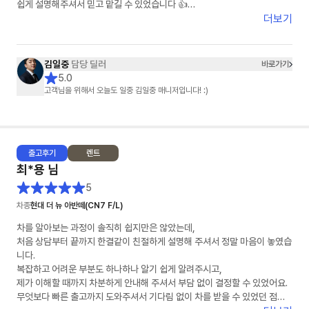
쉽게 설명해주셔서 믿고 맡길 수 있었습니다 👍
더보기
차량 상태도 기대 이상으로 너무 깔끔했고, 인도 과정도 빠르고 정확하게 진
행해주셔서 기분 좋게 받을 수 있었어요 🚗✨
김일중
담당 딜러
바로가기
특히 김일중 담당자님께서 세심하게 챙겨주셔서 끝까지 안심하고 진행할 수
5.0
있었습니다. 다시 한 번 감사드립니다!
고객님을 위해서 오늘도 일중 김일중 매니저입니다! :)
주변에 차량 구매 예정인 분들께도 꼭 추천하고 싶어요 😊
앞으로도 안전운전 잘 하겠습니다!
출고
후기
렌트
감사합니다 🙏
최*용
님
5
차종
현대 더 뉴 아반떼(CN7 F/L)
차를 알아보는 과정이 솔직히 쉽지만은 않았는데,
처음 상담부터 끝까지 한결같이 친절하게 설명해 주셔서 정말 마음이 놓였습
니다.
복잡하고 어려운 부분도 하나하나 알기 쉽게 알려주시고,
제가 이해할 때까지 차분하게 안내해 주셔서 부담 없이 결정할 수 있었어요.
무엇보다 빠른 출고까지 도와주셔서 기다림 없이 차를 받을 수 있었던 점이