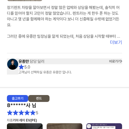
장기렌트 차량을 알아보면서 정말 많은 업체와 상담을 해봤는데, 솔직히 어
디를 믿어야 할지 고민이 정말 많았습니다.. 렌트라는 게 한두 푼 하는 것도
아니고 몇 년을 함께해야 하는 계약이다 보니 더 신중해질 수밖에 없었거든
요.
그러던 중에 유종만 팀장님을 알게 되었는데, 처음 상담을 시작할 때부터 느
낌이 정말 달랐습니다. 무엇보다 피드백이 정말 빠르셨습니다. 궁금한 게 있
더보기
어서 연락드리면 항상 빠르게 답변을 주셔서 답답함이 전혀 없었고, 차량 조
건이나 견적 관련해서도 하나하나 자세하게 설명해주셔서 믿음이 갔습니다.
유종만
담당 딜러
바로가기
특히 좋았던 점은 거짓 없이 솔직한 견적을 주신다는 점이었습니다. 다른 곳
5.0
에서는 무조건 싸다고만 하거나 나중에 추가 조건이 붙는 경우도 많았는데,
고객님이 선택하실 유종은 유종만 입니다.
유종만 팀장님은 처음부터 가능한 조건과 불가능한 조건을 명확하게 설명해
주셔서 오히려 더 신뢰가 생겼습니다. 괜히 좋은 말만 하는 게 아니라 고객 입
장에서 정말 도움이 되는 방향으로 안내해 주시는 게 느껴졌습니다.
출고
후기
렌트
또 한 가지 정말 만족스러웠던 부분은 꼼꼼한 사후관리입니다. 사실 계약하
8******사
님
고 나면 연락이 잘 안 되는 경우도 많다고 들었는데, 차량 출고 과정에서도 계
속 진행 상황을 알려주시고, 출고 이후에도 필요한 부분이 있는지 먼저 챙겨
5
주셔서 정말 감동이었습니다. 이런 부분에서 “아, 이 분은 정말 책임감 있게
차종
기아 레이 EV(PE)
일을 하시는 분이구나”라는 생각이 들었습니다.