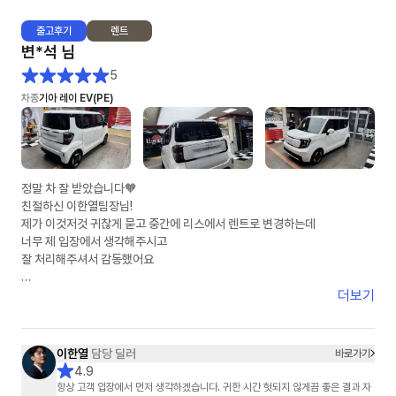
출고
후기
렌트
차량 소식이 없는 날에도, 단 하루도 빠짐 없이 물어 오는 안부 인사와 지연에
변*석
님
대한 안타까움의 표현은, 그 동안 어떤 분야의 영업사원에게도 느껴 보지 못
한 진한 감동이었습니다.
5
차종
기아 레이 EV(PE)
차량이 인도되는 날에 맞춰 보내 주신, 멋진 선물과 감동의 손 카드,,,
자기 개인 돈 써 가면서 사후 감동까지 선사해 주신 그 정성은 절대 흔하지 않
습니다.
이렇게 열정적이고 진심 가득한 영업사원은 어떤 기업의 경영자도 탐낼것 같
정말 차 잘 받았습니다🧡
습니다.
친절하신 이한열팀장님!
훗날 이연주 매니저님이 어떤 기업의 경영자가 되어 크고 좋은 회사를 운영
제가 이것저것 귀찮게 묻고 중간에 리스에서 렌트로 변경하는데
하는 것을 상상해 보는 것도 절대 무리가 아닐 것입니다.
너무 제 입장에서 생각해주시고
잘 처리해주셔서 감동했어요
아는 지인들에게 소문내기 시작했습니다.
"장기 렌트카 생각있어? 엉뚱한데서 지원 받지 말고, 무조건 이연주 매니저
제가 다른곳7군데비교했는데
더보기
한테 연락해~!"
저렴하게 했어요!
주변에 소개할께요
이연주 매니저님! 1월 20일부터 매니저님을 알게 된 인연에 감사합니다^^
감사합니당😍😍😍
이한열
담당 딜러
바로가기
4.9
항상 고객 입장에서 먼저 생각하겠습니다. 귀한 시간 헛되지 않게끔 좋은 결과 자