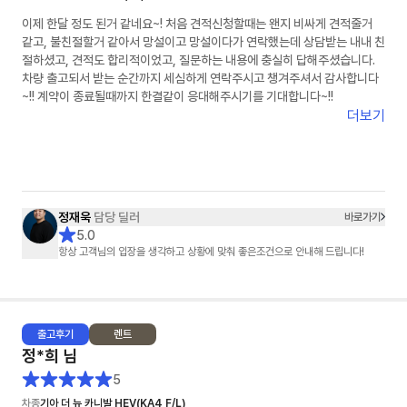
이제 한달 정도 된거 같네요~! 처음 견적신청할때는 왠지 비싸게 견적줄거
같고, 불친절할거 같아서 망설이고 망설이다가 연락했는데 상담받는 내내 친
절하셨고, 견적도 합리적이었고, 질문하는 내용에 충실히 답해주셨습니다.
차량 출고되서 받는 순간까지 세심하게 연락주시고 챙겨주셔서 감사합니다
~!! 계약이 종료될때까지 한결같이 응대해주시기를 기대합니다~!!
더보기
정재욱
담당 딜러
바로가기
5.0
항상 고객님의 입장을 생각하고 상황에 맞춰 좋은조건으로 안내해 드립니다!
출고
후기
렌트
정*희
님
5
차종
기아 더 뉴 카니발 HEV(KA4 F/L)