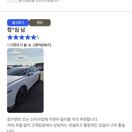
융 컨설팅을 도와드리겠습니다
출고
후기
렌트
정*심
님
5
차종
현대 디 올-뉴 그랜저(GN7)
장기렌트 또는 신차구입에 이연주 딜러를 적극 추천합니다.
저녁,주말 없이 고객입장에서 상담하는 성실하고 열정적인 모습이 너무 좋습
니다.