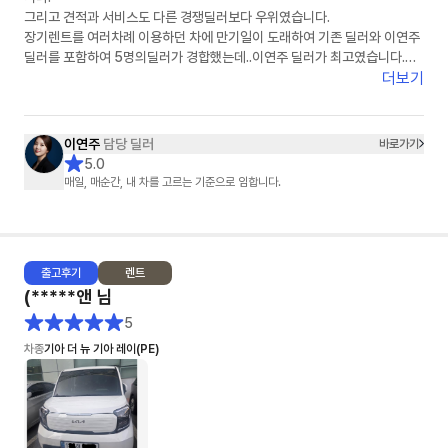
그리고 견적과 서비스도 다른 경쟁딜러보다 우위였습니다.
장기렌트를 여러차례 이용하던 차에 만기일이 도래하여 기존 딜러와 이연주
딜러를 포함하여 5명의딜러가 경합했는데..이연주 딜러가 최고였습니다.
이연주 딜러에게 장기렌트 서류를 모두 전달하고 장기렌트 계약서 쓰기 직전
더보기
에 차량 색상을 보러 자동차 대리점을 방문했다가 구입으로 변경했지만, 구
입 역시 이연주 딜러가 끝까지 맡아서 잘 해주어 너무 감사했습니다.
이연주
담당 딜러
바로가기
다시 한번 이연주 딜러를 칭찬하고 추천드립니다.
5.0
이연주 딜러를 선택하시면 반드시 후회 안하리라 봅니다.
매일, 매순간, 내 차를 고르는 기준으로 임합니다.
이연주 딜러님, 건승하세요.^^
출고
후기
렌트
(*****앤
님
5
차종
기아 더 뉴 기아 레이(PE)