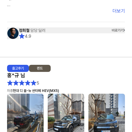
- 수요일~목요일 비가 오는 날씨라 세차를 했지만 아쉽게도 물자국이 남아
있었어요. 조금 아쉬운건 리어 스포일러 부분에 흰색 페인트 같은 것이
견적을 받고 다른 옵션을 요청하면 수정 보완된 견적을 재송부받기까지 걸리
더보기
(3cm) 묻어있었는데 손톱으로 긁어내긴 했지만, 잔기스가 조금 났어요
는 시간은 1분 내외입니다.
또한 다른 옵션을 요청할경우 고객이 이 옵션을 왜 요청했는지까지 이해해주
5. 종합: ★★★★★+★★★
시며 고객의 편에서 함께 고민해주셨습니다.
정희철
담당 딜러
바로가기
♥ 이연주 매니저님 감사합니다 ♥
4.9
그래서 정희철 딜러님을 선택하게 되었고 견적, 계약, 출고까지 모든 일들이
아주 NICE했습니다.
어떤 딜러님께서 '10개월 대기 해야하고 현재 본인의 고객은 5개월째 대기
중입니다.'라는 레이 EV차량을 1달반만에 빠르게 출고해주셨습니다.
출고
후기
렌트
보조금이라던지, 출고시 탁송처럼 딜러님의 영향이 아닌 부분에서 문제가 있
홍*규
님
을때도 딜러님이 모든 부분을 다 해결해주셨습니다.
특히 탁송건은 정말 너무 감사드렸습니다. "제가 만약~"이라는 고객의 편에
5
서 먼저 생각해주시면 정희철 딜러님을 적극 추천해드리며 이번사업자 렌트
차종
현대 디 올-뉴 싼타페 HEV(MX5)
기간이 종료가 되어도 저는 정희철 딜러님과 함께 하고 싶습니다.