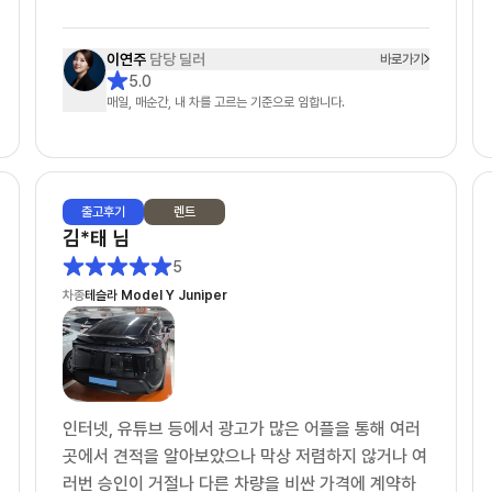
인터넷 서칭으로 차살때와 타사에 견적을 여쭤놓은 상
태였어요.
이연주
담당 딜러
바로가기
정말 운 좋게 차살때에 이연주 매니저님과 연결 되었
5.0
고, 타사는 봇(bot) 계정으로 응대 하는거 같았습니
매일, 매순간, 내 차를 고르는 기준으로 임합니다.
다.
1. 상품에 대한 설명: ★★★★★
- 제가 렌트 경험이 없어 정말 귀찮게 많은 견적을 요
출고
후기
렌트
청 드렸는데도 불구하고, 다양한 시뮬레이션으로 견적
김*태
님
을 주셨습니다. (무보증, 선보증20%, 선납20% 등
5
등)
차종
테슬라 Model Y Juniper
2. 문의에 대한 회신 속도: ★★★★★
- 타사는 오전에 문의를 드리면 오후 3~4시쯤 답변이
오거나 오후 6시 이후에 답변와서 또 답변하면 지금은
영업시간이 아닙니다... 이런 멘트가 나왔었어요. (봇
인터넷, 유튜브 등에서 광고가 많은 어플을 통해 여러
응대)
곳에서 견적을 알아보았으나 막상 저렴하지 않거나 여
- 차살때는 전혀 그런것 없이 친절하게 설명해주시고
러번 승인이 거절나 다른 차량을 비싼 가격에 계약하