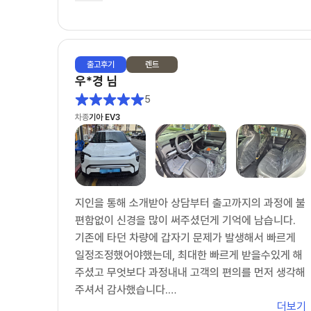
리점을 방문했다가 구입으로 변경했지만, 구입 역시
이연주 딜러가 끝까지 맡아서 잘 해주어 너무 감사했
습니다.
출고
후기
렌트
다시 한번 이연주 딜러를 칭찬하고 추천드립니다.
우*경
님
이연주 딜러를 선택하시면 반드시 후회 안하리라 봅니
5
다.
차종
기아 EV3
이연주 딜러님, 건승하세요.^^
지인을 통해 소개받아 상담부터 출고까지의 과정에 불
편함없이 신경을 많이 써주셨던게 기억에 남습니다.
기존에 타던 차량에 갑자기 문제가 발생해서 빠르게
일정조정했어야했는데, 최대한 빠르게 받을수있게 해
주셨고 무엇보다 과정내내 고객의 편의를 먼저 생각해
주셔서 감사했습니다.
더보기
주변에 차 알아보는 지인들 소개 시켜주려구요~ 감사