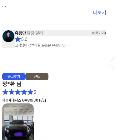
더보기
그러던 중에 유종만 팀장님을 알게 되었는데, 처음 상
담을 시작할 때부터 느낌이 정말 달랐습니다. 무엇보
다 피드백이 정말 빠르셨습니다. 궁금한 게 있어서 연
유종만
담당 딜러
바로가기
락드리면 항상 빠르게 답변을 주셔서 답답함이 전혀
5.0
없었고, 차량 조건이나 견적 관련해서도 하나하나 자
고객님이 선택하실 유종은 유종만 입니다.
세하게 설명해주셔서 믿음이 갔습니다.
특히 좋았던 점은 거짓 없이 솔직한 견적을 주신다는
점이었습니다. 다른 곳에서는 무조건 싸다고만 하거나
출고
후기
렌트
나중에 추가 조건이 붙는 경우도 많았는데, 유종만 팀
정*환
님
장님은 처음부터 가능한 조건과 불가능한 조건을 명확
5
하게 설명해 주셔서 오히려 더 신뢰가 생겼습니다. 괜
차종
제네시스 GV80(JX F/L)
히 좋은 말만 하는 게 아니라 고객 입장에서 정말 도움
이 되는 방향으로 안내해 주시는 게 느껴졌습니다.
또 한 가지 정말 만족스러웠던 부분은 꼼꼼한 사후관
리입니다. 사실 계약하고 나면 연락이 잘 안 되는 경우