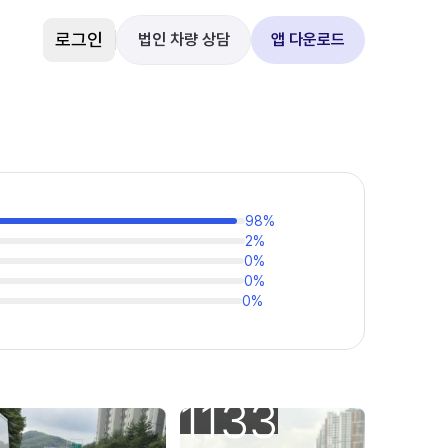
로그인
법인 차량 상담
앱 다운로드
98
%
2
%
0
%
0
%
0
%
1133