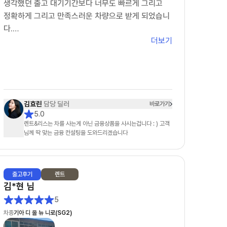
생각했던 출고 대기기간보다 너무도 빠르게 그리고
딜러님을 적극 추천해드리며 이번사업자 렌트 기간이
정확하게 그리고 만족스러운 차량으로 받게 되었습니
종료가 되어도 저는 정희철 딜러님과 함께 하고 싶습
다.
니다.
더보기
다음에도 차살때를 통해 효린메니져를 통해 차를 신청
해서
받겠다고 말씀드렸습니다.
딸아이의 첫차가 차살때와 효린님을 통해 만족스럽게
되어
다시한번 감사의 말을 전합니다.
김효린
담당 딜러
바로가기
5.0
차살때 화이팅
렌트&리스는 차를 사는게 아닌 금융상품을 사시는겁니다 : ) 고객
효린님 화이팅
님께 딱 맞는 금융 컨설팅을 도와드리겠습니다
출고
후기
렌트
김*현
님
5
차종
기아 디 올 뉴 니로(SG2)