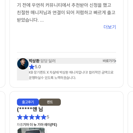
오히려 제가 답변을 늦게 드린적이 있었네요
기 전에 우연히 커뮤니티에서 추천받아 신청을 했고
친절한 매니저님과 연결이 되어 저렴하고 빠르게 출고
3. 차량 출고: ★★★★★
받았습니다.
- 다른 업체도 빠른출고 상품이 있었어요. 저는 다 빠
더보기
빠른 출고 친절한 상담 진심으로 감사합니다!!!
른출고 상품으로 알아보았구요. 타사는 먼저 약정요청
탁송 기사님도 원하는 시간 원하는 장소까지 직접 탁
을 했는데 약정서가 더 늦게 오고, 차살때는 영업일 기
송을 해주셨습니다!!
준 바로 다음날 왔습니다.
강력 추천합니다!!
- 전자약정 후 이연주 매니저님이 엄청 노력해주신게
박상환
담당 딜러
바로가기
보일정도로 바로 후에 바로 차량 배차가 되었어요. 물
5.0
론 운빨도 조금 있는것 같았어요. (모두가 이런 스케줄
KB 장기렌트 X 차살때 박상환 매니저입니다! 합리적인 금액으로
운행하실수 있도록 노력하겠습니다.
로 진행되진 않을 수 있을거 같아요)
- 저 같은 경우 (금요일) 최종견적 > (월요일) 전자약
정 > (수요일) 차량검수 > (목요일) 차량인수
출고
후기
렌트
4. 차량 상태: ★★★★
(*****앤
님
- 수요일~목요일 비가 오는 날씨라 세차를 했지만 아
5
쉽게도 물자국이 남아있었어요. 조금 아쉬운건 리어
차종
기아 더 뉴 기아 레이(PE)
스포일러 부분에 흰색 페인트 같은 것이(3cm) 묻어