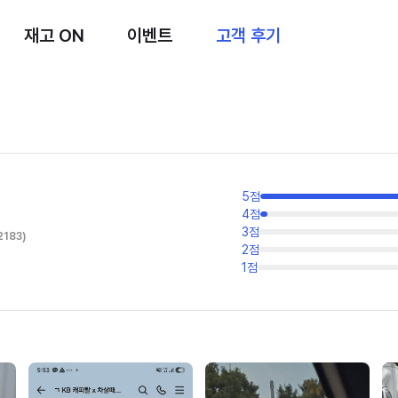
재고 ON
이벤트
고객 후기
5
점
4
점
3
점
2183
)
2
점
1
점