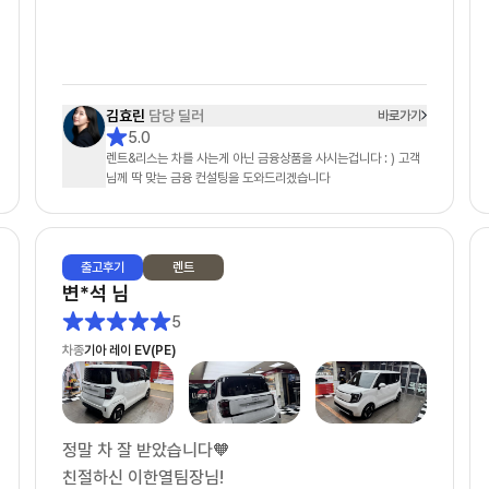
좋은 조건으로 계약 마쳤습니다. 장기렌트 고민 중이
신 분들께 적극 추천하고 싶네요!
김효린
담당 딜러
바로가기
5.0
렌트&리스는 차를 사는게 아닌 금융상품을 사시는겁니다 : ) 고객
님께 딱 맞는 금융 컨설팅을 도와드리겠습니다
출고
후기
렌트
변*석
님
5
차종
기아 레이 EV(PE)
정말 차 잘 받았습니다🧡
친절하신 이한열팀장님!