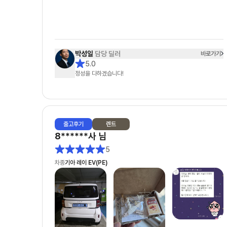
합니다👍🏻
박성일
담당 딜러
바로가기
5.0
정성을 다하겠습니다!
출고
후기
렌트
8******사
님
5
차종
기아 레이 EV(PE)