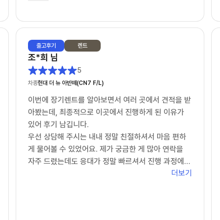
장기렌트 고민하시는 분들 계시면 한 번 상담 받아보
셔도 좋을 것 같습니다.
끝까지 신경 써주신 담당 이강욱 딜러님 감사드립니
출고
후기
렌트
다. 앞으로도 잘 부탁드립니다!
조*희
님
추가 차량도 곧 문의 드리겠습니다.!
5
차종
현대 더 뉴 아반떼(CN7 F/L)
이번에 장기렌트를 알아보면서 여러 곳에서 견적을 받
아봤는데, 최종적으로 이곳에서 진행하게 된 이유가
있어 후기 남깁니다.
우선 상담해 주시는 내내 정말 친절하셔서 마음 편하
게 물어볼 수 있었어요. 제가 궁금한 게 많아 연락을
자주 드렸는데도 응대가 정말 빠르셔서 진행 과정에서
더보기
답답함이 전혀 없었습니다.
무엇보다 감동했던 건 가격적인 부분이었는데요. 제가
생각한 예산 범위 내에서 최저가를 맞춰주시려고 끝까
지 노력해 주시는 모습에 신뢰가 확 갔습니다. 덕분에