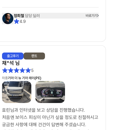
견적을 받고 다른 옵션을 요청하면 수정 보완된 견적
정희철
담당 딜러
바로가기
을 재송부받기까지 걸리는 시간은 1분 내외입니다.
4.9
또한 다른 옵션을 요청할경우 고객이 이 옵션을 왜 요
청했는지까지 이해해주시며 고객의 편에서 함께 고민
해주셨습니다.
그래서 정희철 딜러님을 선택하게 되었고 견적, 계약,
출고
후기
렌트
출고까지 모든 일들이 아주 NICE했습니다.
채*석
님
어떤 딜러님께서 '10개월 대기 해야하고 현재 본인의
5
고객은 5개월째 대기중입니다.'라는 레이 EV차량을 1
차종
기아 더 뉴 기아 레이(PE)
달반만에 빠르게 출고해주셨습니다.
보조금이라던지, 출고시 탁송처럼 딜러님의 영향이 아
닌 부분에서 문제가 있을때도 딜러님이 모든 부분을
효린님과 인터넷을 보고 상담을 진행했습니다.
다 해결해주셨습니다.
처음엔 보이스 피싱이 아닌가 싶을 정도로 친절하시고
특히 탁송건은 정말 너무 감사드렸습니다. "제가 만약
궁금한 사항에 대해 건건이 답변해 주셨습니다.
~"이라는 고객의 편에서 먼저 생각해주시면 정희철