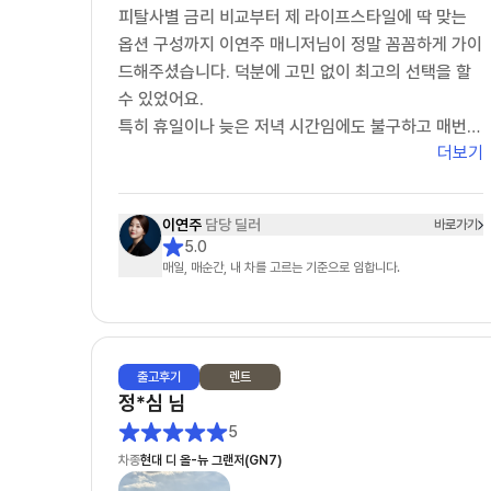
피탈사별 금리 비교부터 제 라이프스타일에 딱 맞는
옵션 구성까지 이연주 매니저님이 정말 꼼꼼하게 가이
드해주셨습니다. 덕분에 고민 없이 최고의 선택을 할
수 있었어요.
​특히 휴일이나 늦은 저녁 시간임에도 불구하고 매번
더보기
친절하고 상세하게 응대해주시는 모습에서 깊은 전문
성과 책임감을 느꼈습니다. 주변에 렌트 고민하는 지
인이 있다면 주저 없이 이연주 매니저님을 1순위로 추
이연주
담당 딜러
바로가기
천하고 싶네요. 마지막까지 무사고를 기원하며 챙겨주
5.0
신 선물도 차에 예쁘게 잘 달고 다니겠습니다. 정말 감
매일, 매순간, 내 차를 고르는 기준으로 임합니다.
사합니다!"
출고
후기
렌트
정*심
님
5
차종
현대 디 올-뉴 그랜저(GN7)