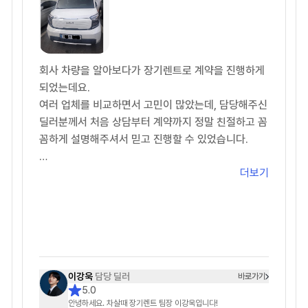
있었는데 손톱으로 긁어내긴 했지만, 잔기스가 조금
났어요
5. 종합: ★★★★★+★★★
회사 차량을 알아보다가 장기렌트로 계약을 진행하게
♥ 이연주 매니저님 감사합니다 ♥
되었는데요.
여러 업체를 비교하면서 고민이 많았는데, 담당해주신
딜러분께서 처음 상담부터 계약까지 정말 친절하고 꼼
꼼하게 설명해주셔서 믿고 진행할 수 있었습니다.
더보기
견적도 여러 조건으로 비교해서 제 상황에 맞게 추천
해주셨고, 궁금한 점을 문의할 때마다 빠르게 답변해
주셔서 진행 과정이 굉장히 편했습니다.
무엇보다 불필요한 권유 없이 필요한 부분만 정확하게
안내해주신 점이 가장 좋았습니다.
차량 계약 진행도 빠르게 처리해주셔서 만족스럽게 계
이강욱
담당 딜러
바로가기
5.0
약 완료했습니다.
안녕하세요. 차살때 장기렌트 팀장 이강욱입니다!