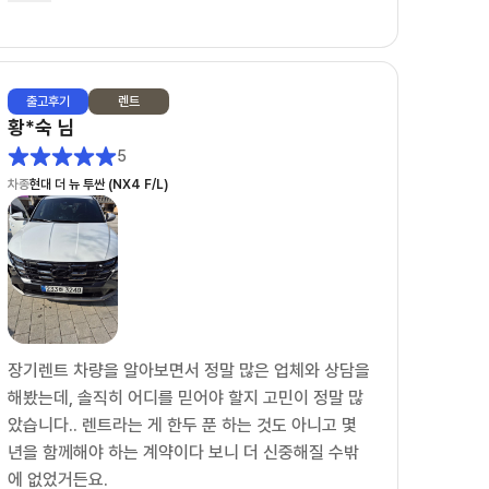
무엇보다 상담하면서 느낀 건 사람이 정말 좋으시다는
점이었습니다. 단순히 계약만 하는 느낌이 아니라 끝
까지 책임지고 챙겨주시는 느낌이라 더 믿고 진행할
출고
후기
렌트
수 있었습니다.
황*숙
님
5
덕분에 차량 출고까지 기분 좋게 진행했습니다.
차종
현대 더 뉴 투싼 (NX4 F/L)
장기렌트 알아보시는 분들은 유종만 팀장님께 상담 받
아보세요~
장기렌트 차량을 알아보면서 정말 많은 업체와 상담을
해봤는데, 솔직히 어디를 믿어야 할지 고민이 정말 많
았습니다.. 렌트라는 게 한두 푼 하는 것도 아니고 몇
년을 함께해야 하는 계약이다 보니 더 신중해질 수밖
에 없었거든요.