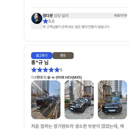
단순한 상담을 넘어, 끝까지 책임지고 도와주신다는
정다운
담당 딜러
바로가기
느낌을 받았고 항상 친절하게 응대해 주셔서 신뢰가
5.0
제 고객님들이 손해 보는 일은 절대 만들지 않습니다
갔습니다. 고객 입장에서 최선을 다해 주신다는 점이
분명하게 느껴졌고, 덕분에 만족스러운 선택을 할 수
있었습니다. 첫 장기렌트이자 첫 차 구매였는데 매우
좋은 경험이었고, 만족스러웠기 때문에 지인도 소개하
출고
후기
렌트
여 출고하셨습니다.
홍*규
님
5
차종
현대 디 올-뉴 싼타페 HEV(MX5)
처음 접하는 장기렌트라 생소한 부분이 많았는데, 캐