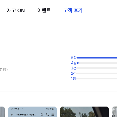
재고 ON
이벤트
고객 후기
5
점
4
점
3
점
2183
)
2
점
1
점