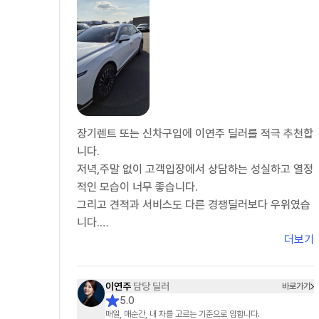
장기렌트 또는 신차구입에 이연주 딜러를 적극 추천합
니다.
저녁,주말 없이 고객입장에서 상담하는 성실하고 열정
적인 모습이 너무 좋습니다.
그리고 견적과 서비스도 다른 경쟁딜러보다 우위였습
니다.
더보기
장기렌트를 여러차례 이용하던 차에 만기일이 도래하
여 기존 딜러와 이연주 딜러를 포함하여 5명의딜러가
경합했는데..이연주 딜러가 최고였습니다.
이연주
담당 딜러
바로가기
이연주 딜러에게 장기렌트 서류를 모두 전달하고 장기
5.0
렌트 계약서 쓰기 직전에 차량 색상을 보러 자동차 대
매일, 매순간, 내 차를 고르는 기준으로 임합니다.