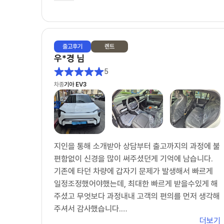
리점을 방문했다가 구입으로 변경했지만, 구입 역시
이연주 딜러가 끝까지 맡아서 잘 해주어 너무 감사했
습니다.
출고
후기
렌트
다시 한번 이연주 딜러를 칭찬하고 추천드립니다.
우*경
님
이연주 딜러를 선택하시면 반드시 후회 안하리라 봅니
5
다.
차종
기아 EV3
이연주 딜러님, 건승하세요.^^
지인을 통해 소개받아 상담부터 출고까지의 과정에 불
편함없이 신경을 많이 써주셨던게 기억에 남습니다.
기존에 타던 차량에 갑자기 문제가 발생해서 빠르게
일정조정했어야했는데, 최대한 빠르게 받을수있게 해
주셨고 무엇보다 과정내내 고객의 편의를 먼저 생각해
주셔서 감사했습니다.
더보기
주변에 차 알아보는 지인들 소개 시켜주려구요~ 감사