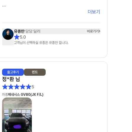
더보기
그러던 중에 유종만 팀장님을 알게 되었는데, 처음 상
담을 시작할 때부터 느낌이 정말 달랐습니다. 무엇보
다 피드백이 정말 빠르셨습니다. 궁금한 게 있어서 연
유종만
담당 딜러
바로가기
락드리면 항상 빠르게 답변을 주셔서 답답함이 전혀
5.0
없었고, 차량 조건이나 견적 관련해서도 하나하나 자
고객님이 선택하실 유종은 유종만 입니다.
세하게 설명해주셔서 믿음이 갔습니다.
특히 좋았던 점은 거짓 없이 솔직한 견적을 주신다는
점이었습니다. 다른 곳에서는 무조건 싸다고만 하거나
출고
후기
렌트
나중에 추가 조건이 붙는 경우도 많았는데, 유종만 팀
정*환
님
장님은 처음부터 가능한 조건과 불가능한 조건을 명확
5
하게 설명해 주셔서 오히려 더 신뢰가 생겼습니다. 괜
차종
제네시스 GV80(JX F/L)
히 좋은 말만 하는 게 아니라 고객 입장에서 정말 도움
이 되는 방향으로 안내해 주시는 게 느껴졌습니다.
또 한 가지 정말 만족스러웠던 부분은 꼼꼼한 사후관
리입니다. 사실 계약하고 나면 연락이 잘 안 되는 경우