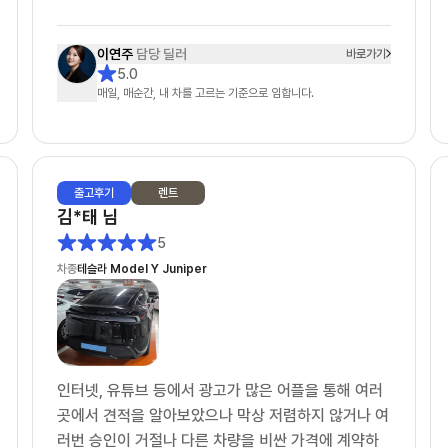
인터넷 서칭으로 차살때와 타사에 견적을 여쭤놓은 상
태였어요.
이연주
담당 딜러
바로가기
정말 운 좋게 차살때에 이연주 매니저님과 연결 되었
5.0
고, 타사는 봇(bot) 계정으로 응대 하는거 같았습니
매일, 매순간, 내 차를 고르는 기준으로 임합니다.
다.
1. 상품에 대한 설명: ★★★★★
- 제가 렌트 경험이 없어 정말 귀찮게 많은 견적을 요
출고
후기
렌트
청 드렸는데도 불구하고, 다양한 시뮬레이션으로 견적
김*태
님
을 주셨습니다. (무보증, 선보증20%, 선납20% 등
5
등)
차종
테슬라 Model Y Juniper
2. 문의에 대한 회신 속도: ★★★★★
- 타사는 오전에 문의를 드리면 오후 3~4시쯤 답변이
오거나 오후 6시 이후에 답변와서 또 답변하면 지금은
영업시간이 아닙니다... 이런 멘트가 나왔었어요. (봇
인터넷, 유튜브 등에서 광고가 많은 어플을 통해 여러
응대)
곳에서 견적을 알아보았으나 막상 저렴하지 않거나 여
- 차살때는 전혀 그런것 없이 친절하게 설명해주시고
러번 승인이 거절나 다른 차량을 비싼 가격에 계약하