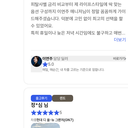
피탈사별 금리 비교부터 제 라이프스타일에 딱 맞는
옵션 구성까지 이연주 매니저님이 정말 꼼꼼하게 가이
드해주셨습니다. 덕분에 고민 없이 최고의 선택을 할
수 있었어요.
​특히 휴일이나 늦은 저녁 시간임에도 불구하고 매번
더보기
친절하고 상세하게 응대해주시는 모습에서 깊은 전문
성과 책임감을 느꼈습니다. 주변에 렌트 고민하는 지
인이 있다면 주저 없이 이연주 매니저님을 1순위로 추
이연주
담당 딜러
바로가기
천하고 싶네요. 마지막까지 무사고를 기원하며 챙겨주
5.0
신 선물도 차에 예쁘게 잘 달고 다니겠습니다. 정말 감
매일, 매순간, 내 차를 고르는 기준으로 임합니다.
사합니다!"
출고
후기
렌트
정*심
님
5
차종
현대 디 올-뉴 그랜저(GN7)