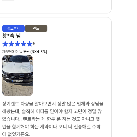
무엇보다 상담하면서 느낀 건 사람이 정말 좋으시다는
점이었습니다. 단순히 계약만 하는 느낌이 아니라 끝
까지 책임지고 챙겨주시는 느낌이라 더 믿고 진행할
출고
후기
렌트
수 있었습니다.
황*숙
님
5
덕분에 차량 출고까지 기분 좋게 진행했습니다.
차종
현대 더 뉴 투싼 (NX4 F/L)
장기렌트 알아보시는 분들은 유종만 팀장님께 상담 받
아보세요~
장기렌트 차량을 알아보면서 정말 많은 업체와 상담을
해봤는데, 솔직히 어디를 믿어야 할지 고민이 정말 많
았습니다.. 렌트라는 게 한두 푼 하는 것도 아니고 몇
년을 함께해야 하는 계약이다 보니 더 신중해질 수밖
에 없었거든요.