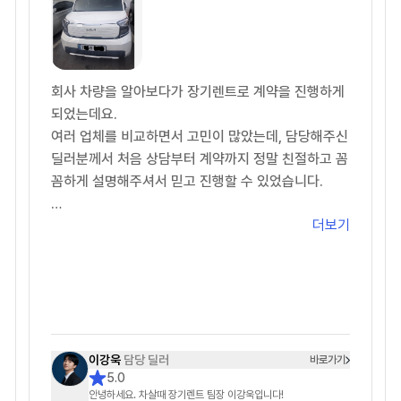
있었는데 손톱으로 긁어내긴 했지만, 잔기스가 조금
났어요
5. 종합: ★★★★★+★★★
회사 차량을 알아보다가 장기렌트로 계약을 진행하게
♥ 이연주 매니저님 감사합니다 ♥
되었는데요.
여러 업체를 비교하면서 고민이 많았는데, 담당해주신
딜러분께서 처음 상담부터 계약까지 정말 친절하고 꼼
꼼하게 설명해주셔서 믿고 진행할 수 있었습니다.
더보기
견적도 여러 조건으로 비교해서 제 상황에 맞게 추천
해주셨고, 궁금한 점을 문의할 때마다 빠르게 답변해
주셔서 진행 과정이 굉장히 편했습니다.
무엇보다 불필요한 권유 없이 필요한 부분만 정확하게
안내해주신 점이 가장 좋았습니다.
차량 계약 진행도 빠르게 처리해주셔서 만족스럽게 계
이강욱
담당 딜러
바로가기
5.0
약 완료했습니다.
안녕하세요. 차살때 장기렌트 팀장 이강욱입니다!