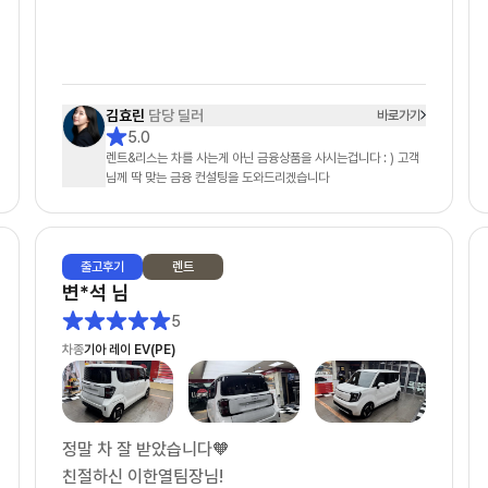
좋은 조건으로 계약 마쳤습니다. 장기렌트 고민 중이
신 분들께 적극 추천하고 싶네요!
김효린
담당 딜러
바로가기
5.0
렌트&리스는 차를 사는게 아닌 금융상품을 사시는겁니다 : ) 고객
님께 딱 맞는 금융 컨설팅을 도와드리겠습니다
출고
후기
렌트
변*석
님
5
차종
기아 레이 EV(PE)
정말 차 잘 받았습니다🧡
친절하신 이한열팀장님!