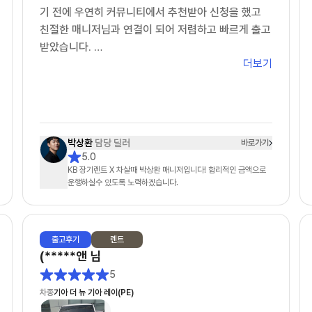
오히려 제가 답변을 늦게 드린적이 있었네요
기 전에 우연히 커뮤니티에서 추천받아 신청을 했고
친절한 매니저님과 연결이 되어 저렴하고 빠르게 출고
3. 차량 출고: ★★★★★
받았습니다.
- 다른 업체도 빠른출고 상품이 있었어요. 저는 다 빠
더보기
빠른 출고 친절한 상담 진심으로 감사합니다!!!
른출고 상품으로 알아보았구요. 타사는 먼저 약정요청
탁송 기사님도 원하는 시간 원하는 장소까지 직접 탁
을 했는데 약정서가 더 늦게 오고, 차살때는 영업일 기
송을 해주셨습니다!!
준 바로 다음날 왔습니다.
강력 추천합니다!!
- 전자약정 후 이연주 매니저님이 엄청 노력해주신게
박상환
담당 딜러
바로가기
보일정도로 바로 후에 바로 차량 배차가 되었어요. 물
5.0
론 운빨도 조금 있는것 같았어요. (모두가 이런 스케줄
KB 장기렌트 X 차살때 박상환 매니저입니다! 합리적인 금액으로
운행하실수 있도록 노력하겠습니다.
로 진행되진 않을 수 있을거 같아요)
- 저 같은 경우 (금요일) 최종견적 > (월요일) 전자약
정 > (수요일) 차량검수 > (목요일) 차량인수
출고
후기
렌트
4. 차량 상태: ★★★★
(*****앤
님
- 수요일~목요일 비가 오는 날씨라 세차를 했지만 아
5
쉽게도 물자국이 남아있었어요. 조금 아쉬운건 리어
차종
기아 더 뉴 기아 레이(PE)
스포일러 부분에 흰색 페인트 같은 것이(3cm) 묻어