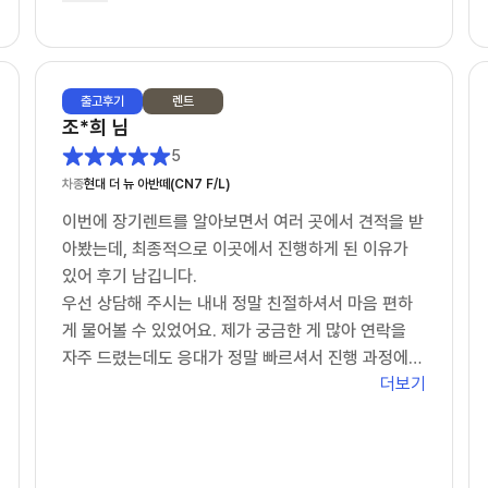
장기렌트 고민하시는 분들 계시면 한 번 상담 받아보
셔도 좋을 것 같습니다.
끝까지 신경 써주신 담당 이강욱 딜러님 감사드립니
출고
후기
렌트
다. 앞으로도 잘 부탁드립니다!
조*희
님
추가 차량도 곧 문의 드리겠습니다.!
5
차종
현대 더 뉴 아반떼(CN7 F/L)
이번에 장기렌트를 알아보면서 여러 곳에서 견적을 받
아봤는데, 최종적으로 이곳에서 진행하게 된 이유가
있어 후기 남깁니다.
우선 상담해 주시는 내내 정말 친절하셔서 마음 편하
게 물어볼 수 있었어요. 제가 궁금한 게 많아 연락을
자주 드렸는데도 응대가 정말 빠르셔서 진행 과정에서
더보기
답답함이 전혀 없었습니다.
무엇보다 감동했던 건 가격적인 부분이었는데요. 제가
생각한 예산 범위 내에서 최저가를 맞춰주시려고 끝까
지 노력해 주시는 모습에 신뢰가 확 갔습니다. 덕분에