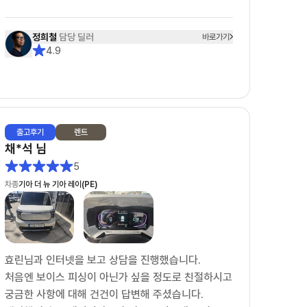
견적을 받고 다른 옵션을 요청하면 수정 보완된 견적
정희철
담당 딜러
바로가기
을 재송부받기까지 걸리는 시간은 1분 내외입니다.
4.9
또한 다른 옵션을 요청할경우 고객이 이 옵션을 왜 요
청했는지까지 이해해주시며 고객의 편에서 함께 고민
해주셨습니다.
그래서 정희철 딜러님을 선택하게 되었고 견적, 계약,
출고
후기
렌트
출고까지 모든 일들이 아주 NICE했습니다.
채*석
님
어떤 딜러님께서 '10개월 대기 해야하고 현재 본인의
5
고객은 5개월째 대기중입니다.'라는 레이 EV차량을 1
차종
기아 더 뉴 기아 레이(PE)
달반만에 빠르게 출고해주셨습니다.
보조금이라던지, 출고시 탁송처럼 딜러님의 영향이 아
닌 부분에서 문제가 있을때도 딜러님이 모든 부분을
효린님과 인터넷을 보고 상담을 진행했습니다.
다 해결해주셨습니다.
처음엔 보이스 피싱이 아닌가 싶을 정도로 친절하시고
특히 탁송건은 정말 너무 감사드렸습니다. "제가 만약
궁금한 사항에 대해 건건이 답변해 주셨습니다.
~"이라는 고객의 편에서 먼저 생각해주시면 정희철