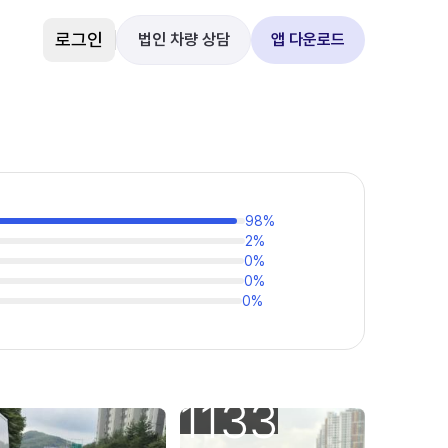
로그인
법인 차량 상담
앱 다운로드
98
%
2
%
0
%
0
%
0
%
1133