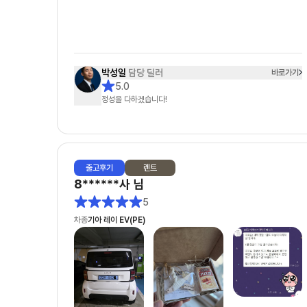
합니다👍🏻
박성일
담당 딜러
바로가기
5.0
정성을 다하겠습니다!
출고
후기
렌트
8******사
님
5
차종
기아 레이 EV(PE)