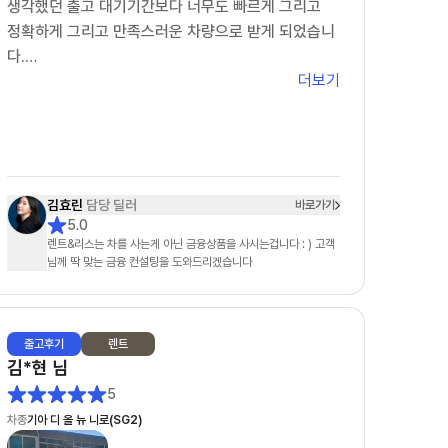
생각했던 출고 대기기간보다 너무도 빠르게 그리고
딜러님을 적극 추천해드리며 이번사업자 렌트 기간이
정확하게 그리고 만족스러운 차량으로 받게 되었습니
종료가 되어도 저는 정희철 딜러님과 함께 하고 싶습
다.
니다.
더보기
다음에도 차살때를 통해 효린메니져를 통해 차를 신청
해서
받겠다고 말씀드렸습니다.
딸아이의 첫차가 차살때와 효린님을 통해 만족스럽게
되어
다시한번 감사의 말을 전합니다.
김효린
담당 딜러
바로가기
5.0
차살때 화이팅
렌트&리스는 차를 사는게 아닌 금융상품을 사시는겁니다 : ) 고객
효린님 화이팅
님께 딱 맞는 금융 컨설팅을 도와드리겠습니다
출고
후기
렌트
김*현
님
5
차종
기아 디 올 뉴 니로(SG2)