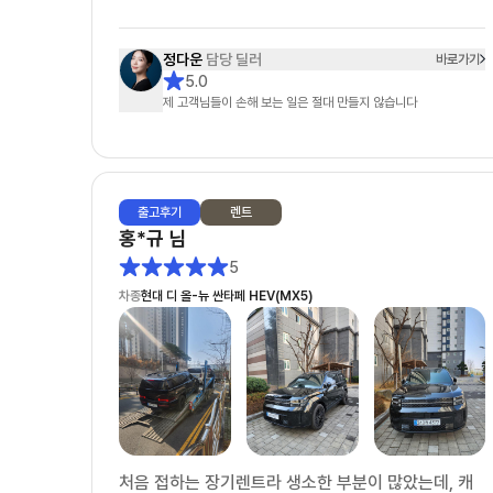
단순한 상담을 넘어, 끝까지 책임지고 도와주신다는
정다운
담당 딜러
바로가기
느낌을 받았고 항상 친절하게 응대해 주셔서 신뢰가
5.0
제 고객님들이 손해 보는 일은 절대 만들지 않습니다
갔습니다. 고객 입장에서 최선을 다해 주신다는 점이
분명하게 느껴졌고, 덕분에 만족스러운 선택을 할 수
있었습니다. 첫 장기렌트이자 첫 차 구매였는데 매우
좋은 경험이었고, 만족스러웠기 때문에 지인도 소개하
출고
후기
렌트
여 출고하셨습니다.
홍*규
님
5
차종
현대 디 올-뉴 싼타페 HEV(MX5)
처음 접하는 장기렌트라 생소한 부분이 많았는데, 캐