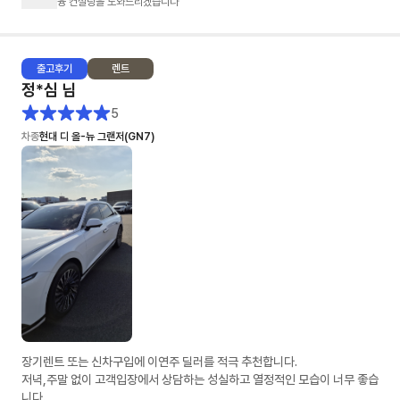
융 컨설팅을 도와드리겠습니다
출고
후기
렌트
정*심
님
5
차종
현대 디 올-뉴 그랜저(GN7)
장기렌트 또는 신차구입에 이연주 딜러를 적극 추천합니다.
저녁,주말 없이 고객입장에서 상담하는 성실하고 열정적인 모습이 너무 좋습
니다.