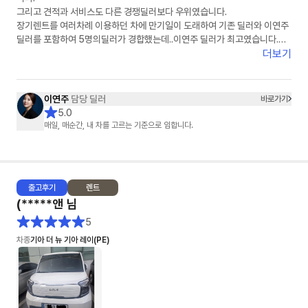
그리고 견적과 서비스도 다른 경쟁딜러보다 우위였습니다.
장기렌트를 여러차례 이용하던 차에 만기일이 도래하여 기존 딜러와 이연주
딜러를 포함하여 5명의딜러가 경합했는데..이연주 딜러가 최고였습니다.
이연주 딜러에게 장기렌트 서류를 모두 전달하고 장기렌트 계약서 쓰기 직전
더보기
에 차량 색상을 보러 자동차 대리점을 방문했다가 구입으로 변경했지만, 구
입 역시 이연주 딜러가 끝까지 맡아서 잘 해주어 너무 감사했습니다.
이연주
담당 딜러
바로가기
다시 한번 이연주 딜러를 칭찬하고 추천드립니다.
5.0
이연주 딜러를 선택하시면 반드시 후회 안하리라 봅니다.
매일, 매순간, 내 차를 고르는 기준으로 임합니다.
이연주 딜러님, 건승하세요.^^
출고
후기
렌트
(*****앤
님
5
차종
기아 더 뉴 기아 레이(PE)