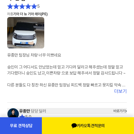
5
차종
기아 더 뉴 기아 레이(PE)
유종만 팀장님 차량 너무 이쁘네요
승인이 그 어디서도 안났었는데 믿고 기다려 달라고 해주셨는데 정말 믿고
기다렸더니 승인도 났고,이쁜차량 으로 보답 해주셔서 정말 감사드립니다 ~
다른 분들도 다 칭찬 하신 유종만 팀장님 피드백 정말 빠르고 못지킬 약속 안
하시는 딜러님이 맞습니다 제가 경험 하였어요
더보기
잘 탈께요 유팀장님 감사드려요
유종만
담당 딜러
바로가기
5.0
고객님이 선택하실 유종은 유종만 입니다.
카카오톡 견적문의
무료 견적상담