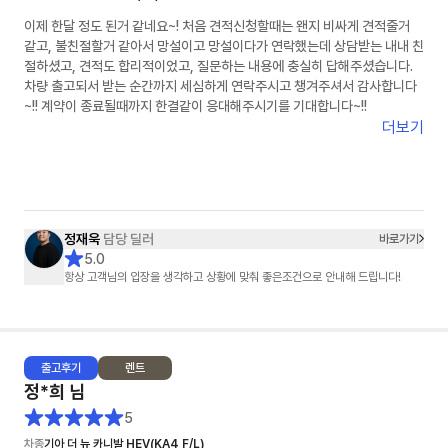
이제 한달 정도 된거 같네요~! 처음 견적신청할때는 왠지 비싸게 견적줄거
같고, 불친절할거 같아서 망설이고 망설이다가 연락했는데 상담받는 내내 친
절하셨고, 견적도 합리적이었고, 질문하는 내용에 충실히 답해주셨습니다.
차량 출고되서 받는 순간까지 세심하게 연락주시고 챙겨주셔서 감사합니다
~!! 계약이 종료될때까지 한결같이 응대해주시기를 기대합니다~!!
더보기
정재욱
담당 딜러
바로가기
5.0
항상 고객님의 입장을 생각하고 상황에 맞춰 좋은조건으로 안내해 드립니다!
출고
후기
렌트
정*희
님
5
차종
기아 더 뉴 카니발 HEV(KA4 F/L)