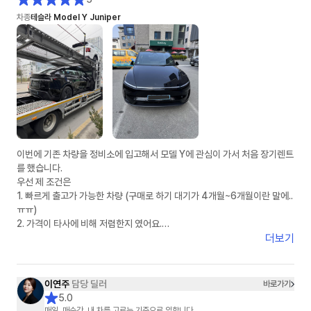
차종
테슬라 Model Y Juniper
이번에 기존 차량을 정비소에 입고해서 모델 Y에 관심이 가서 처음 장기렌트
를 했습니다.
우선 제 조건은
1. 빠르게 출고가 가능한 차량 (구매로 하기 대기가 4개월~6개월이란 말에..
ㅠㅠ)
2. 가격이 타사에 비해 저렴한지 였어요.
더보기
인터넷 서칭으로 차살때와 타사에 견적을 여쭤놓은 상태였어요.
정말 운 좋게 차살때에 이연주 매니저님과 연결 되었고, 타사는 봇(bot) 계
정으로 응대 하는거 같았습니다.
이연주
담당 딜러
바로가기
5.0
1. 상품에 대한 설명: ★★★★★
매일, 매순간, 내 차를 고르는 기준으로 임합니다.