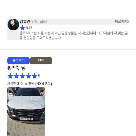
극 추천하고 싶네요!
김효린
담당 딜러
바로가기
5.0
렌트&리스는 차를 사는게 아닌 금융상품을 사시는겁니다 : ) 고객님께 딱 맞는 금
융 컨설팅을 도와드리겠습니다
출고
후기
렌트
황*숙
님
5
차종
현대 더 뉴 투싼 (NX4 F/L)