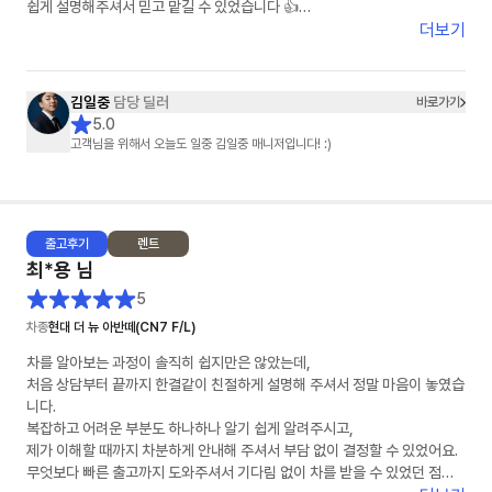
쉽게 설명해주셔서 믿고 맡길 수 있었습니다 👍
더보기
차량 상태도 기대 이상으로 너무 깔끔했고, 인도 과정도 빠르고 정확하게 진
행해주셔서 기분 좋게 받을 수 있었어요 🚗✨
김일중
담당 딜러
바로가기
특히 김일중 담당자님께서 세심하게 챙겨주셔서 끝까지 안심하고 진행할 수
5.0
있었습니다. 다시 한 번 감사드립니다!
고객님을 위해서 오늘도 일중 김일중 매니저입니다! :)
주변에 차량 구매 예정인 분들께도 꼭 추천하고 싶어요 😊
앞으로도 안전운전 잘 하겠습니다!
출고
후기
렌트
감사합니다 🙏
최*용
님
5
차종
현대 더 뉴 아반떼(CN7 F/L)
차를 알아보는 과정이 솔직히 쉽지만은 않았는데,
처음 상담부터 끝까지 한결같이 친절하게 설명해 주셔서 정말 마음이 놓였습
니다.
복잡하고 어려운 부분도 하나하나 알기 쉽게 알려주시고,
제가 이해할 때까지 차분하게 안내해 주셔서 부담 없이 결정할 수 있었어요.
무엇보다 빠른 출고까지 도와주셔서 기다림 없이 차를 받을 수 있었던 점이