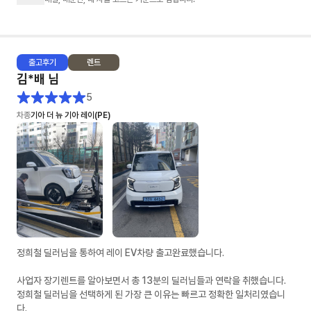
- 제가 렌트 경험이 없어 정말 귀찮게 많은 견적을 요청 드렸는데도 불구하
고, 다양한 시뮬레이션으로 견적을 주셨습니다. (무보증, 선보증20%, 선납
20% 등등)
출고
후기
렌트
2. 문의에 대한 회신 속도: ★★★★★
김*배
님
- 타사는 오전에 문의를 드리면 오후 3~4시쯤 답변이 오거나 오후 6시 이후
에 답변와서 또 답변하면 지금은 영업시간이 아닙니다... 이런 멘트가 나왔었
5
어요. (봇 응대)
차종
기아 더 뉴 기아 레이(PE)
- 차살때는 전혀 그런것 없이 친절하게 설명해주시고 오히려 제가 답변을 늦
게 드린적이 있었네요
3. 차량 출고: ★★★★★
- 다른 업체도 빠른출고 상품이 있었어요. 저는 다 빠른출고 상품으로 알아보
았구요. 타사는 먼저 약정요청을 했는데 약정서가 더 늦게 오고, 차살때는 영
업일 기준 바로 다음날 왔습니다.
- 전자약정 후 이연주 매니저님이 엄청 노력해주신게 보일정도로 바로 후에
바로 차량 배차가 되었어요. 물론 운빨도 조금 있는것 같았어요. (모두가 이
런 스케줄로 진행되진 않을 수 있을거 같아요)
정희철 딜러님을 통하여 레이 EV차량 출고완료했습니다.
- 저 같은 경우 (금요일) 최종견적 > (월요일) 전자약정 > (수요일) 차량검수
> (목요일) 차량인수
사업자 장기렌트를 알아보면서 총 13분의 딜러님들과 연락을 취했습니다.
정희철 딜러님을 선택하게 된 가장 큰 이유는 빠르고 정확한 일처리였습니
4. 차량 상태: ★★★★
다.