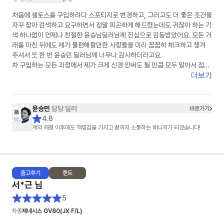
처음에 셀토스를 구입하려다 스포티지로 변경하고, 그러고도 더 좋은 조건을
자꾸 찾아 검색하고 요구하면서 정말 피곤하게 해드렸는데도 귀찮아 하는 기
색 하나없이 언제나 친절한 윤승님딜러님께 진심으로 감동받았어요. 모든 거
래를 마친 뒤에도 제가 불편해할만한 사항들을 미리 꼼꼼히 체크하고 챙겨
주셔서 또 한 번 윤승민 딜러님께 너무나 감사하더라고요.
차 구입하는 모든 과정에서 제가 크게 신경 안써도 될 만큼 모두 알아서 점검
해 주셔서 차를 구입하고 판매하는 과정의 불안감 없이 마음이 편히 의지하
더보기
게 되더라고요.
저같은 진상고객에게까지 마음을 담은 선물까지 챙겨 주셔서 정말 감사했습
니다
윤승민
담당 딜러
바로가기
주변에 차 사겠다는 사람이 있으면 적극 알려서 소개해드리고 싶은 윤승님
4.8
딜러님! 번창하셔요~♡
계약 체결 이후에도 책임감을 가지고 끝까지 소통하는 매니저가 되겠습니다!
출고
후기
렌트
서*근
님
5
차종
제네시스 GV80(JX F/L)