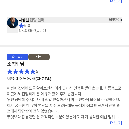
더보기
박성일
담당 딜러
바로가기
5.0
정성을 다하겠습니다!
출고
후기
렌트
조*희
님
5
차종
현대 더 뉴 아반떼(CN7 F/L)
이번에 장기렌트를 알아보면서 여러 곳에서 견적을 받아봤는데, 최종적으로
이곳에서 진행하게 된 이유가 있어 후기 남깁니다.
우선 상담해 주시는 내내 정말 친절하셔서 마음 편하게 물어볼 수 있었어요.
제가 궁금한 게 많아 연락을 자주 드렸는데도 응대가 정말 빠르셔서 진행 과
정에서 답답함이 전혀 없었습니다.
무엇보다 감동했던 건 가격적인 부분이었는데요. 제가 생각한 예산 범위 내
에서 최저가를 맞춰주시려고 끝까지 노력해 주시는 모습에 신뢰가 확 갔습니
더보기
다. 덕분에 좋은 조건으로 계약 마쳤습니다. 장기렌트 고민 중이신 분들께 적