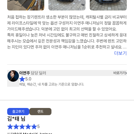
처음 접하는 장기렌트라 생소한 부분이 많았는데, 캐피탈사별 금리 비교부터
제 라이프스타일에 딱 맞는 옵션 구성까지 이연주 매니저님이 정말 꼼꼼하게
가이드해주셨습니다. 덕분에 고민 없이 최고의 선택을 할 수 있었어요.
​특히 휴일이나 늦은 저녁 시간임에도 불구하고 매번 친절하고 상세하게 응대
해주시는 모습에서 깊은 전문성과 책임감을 느꼈습니다. 주변에 렌트 고민하
는 지인이 있다면 주저 없이 이연주 매니저님을 1순위로 추천하고 싶네요. 마
지막까지 무사고를 기원하며 챙겨주신 선물도 차에 예쁘게 잘 달고 다니겠습
더보기
니다. 정말 감사합니다!"
이연주
담당 딜러
바로가기
5.0
매일, 매순간, 내 차를 고르는 기준으로 임합니다.
출고
후기
렌트
김*태
님
5