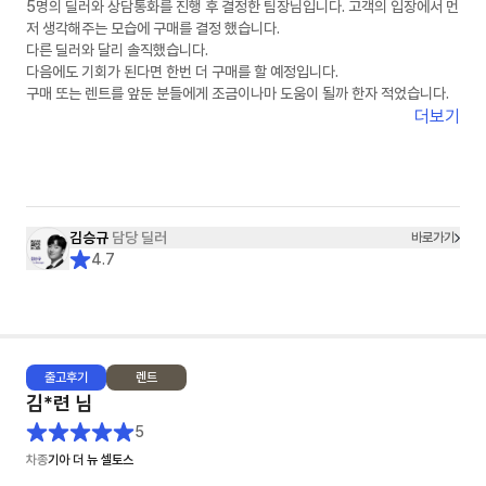
5명의 딜러와 상담통화를 진행 후 결정한 팀장님입니다. 고객의 입장에서 먼
저 생각해주는 모습에 구매를 결정 했습니다.
다른 딜러와 달리 솔직했습니다.
다음에도 기회가 된다면 한번 더 구매를 할 예정입니다.
구매 또는 렌트를 앞둔 분들에게 조금이나마 도움이 될까 한자 적었습니다.
더보기
김승규
담당 딜러
바로가기
4.7
출고
후기
렌트
김*련
님
5
차종
기아 더 뉴 셀토스