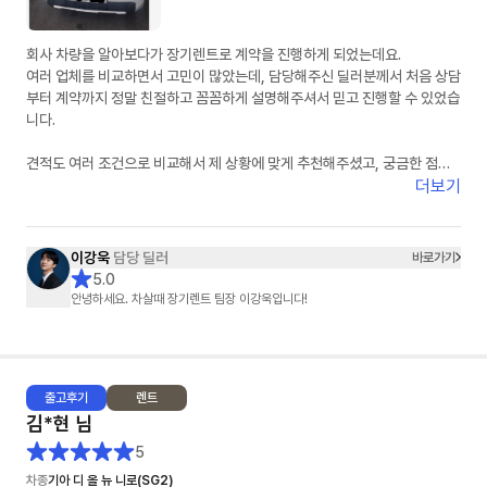
회사 차량을 알아보다가 장기렌트로 계약을 진행하게 되었는데요.
여러 업체를 비교하면서 고민이 많았는데, 담당해주신 딜러분께서 처음 상담
부터 계약까지 정말 친절하고 꼼꼼하게 설명해주셔서 믿고 진행할 수 있었습
니다.
견적도 여러 조건으로 비교해서 제 상황에 맞게 추천해주셨고, 궁금한 점을
문의할 때마다 빠르게 답변해주셔서 진행 과정이 굉장히 편했습니다.
더보기
무엇보다 불필요한 권유 없이 필요한 부분만 정확하게 안내해주신 점이 가장
좋았습니다.
이강욱
담당 딜러
바로가기
차량 계약 진행도 빠르게 처리해주셔서 만족스럽게 계약 완료했습니다.
5.0
장기렌트 고민하시는 분들 계시면 한 번 상담 받아보셔도 좋을 것 같습니다.
안녕하세요. 차살때 장기렌트 팀장 이강욱입니다!
끝까지 신경 써주신 담당 이강욱 딜러님 감사드립니다. 앞으로도 잘 부탁드
립니다!
추가 차량도 곧 문의 드리겠습니다.!
출고
후기
렌트
김*현
님
5
차종
기아 디 올 뉴 니로(SG2)