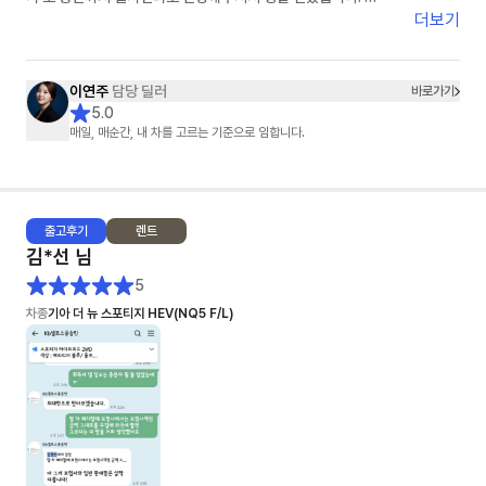
​차량 배정부터 탁송까지 중간중간 진행 상황을 먼저 알려주시고, 제가 놓칠
더보기
수 있는 부분까지 하나부터 열까지 세심하게 신경 써주신 덕분에 오늘 기분
좋게 드라이브 다녀왔네요. 빠르고 정확한 일 처리는 물론이고 정말 친절하
십니다. 장기렌트 고민 중이시라면 스타타당 이연주 매니저님 강력 추천합니
이연주
담당 딜러
바로가기
다!"
5.0
매일, 매순간, 내 차를 고르는 기준으로 임합니다.
출고
후기
렌트
김*선
님
5
차종
기아 더 뉴 스포티지 HEV(NQ5 F/L)