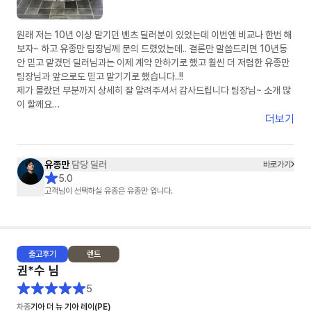
원래 저는 10년 이상 맡기던 벤츠 딜러분이 있었는데 이번엔 비교나 한번 해
보자~ 하고 유종만 팀장님께 문의 드렸었는데.. 결론만 말씀드리면 10년동
안 믿고 맡겼던 딜러님과는 이제 계약 안하기로 했고 훨씬 더 저렴한 유종만
팀장님과 앞으로도 믿고 맡기기로 했습니다..!!
제가 몰랐던 부분까지 상세히 잘 알려주셔서 감사드립니다 팀장님~ 소개 많
이 할께요
더보기
( 아 그리고 피드백 정말 빠릅니다 정말..)
유종만
담당 딜러
바로가기
5.0
고객님이 선택하실 유종은 유종만 입니다.
출고
후기
렌트
권*수
님
5
차종
기아 더 뉴 기아 레이(PE)