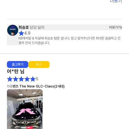
정말 감사했습니다.
더보기
단순히 차를 판매하신 게 아니라,
고객의 마음까지 배려해 주셨다는 느낌을 받았습니다.
덕분에 기분 좋게 차를 인도받았습니다.
진심으로 감사드립니다. 😊
최승호
담당 딜러
바로가기
4.9
KB캐피탈 & 차살때 최승호 팀장 입니다. 믿고 맡겨주신다면 최대한 꼼꼼하고 친
절히 안내 드리겠습니다.
출고
후기
리스
어*란
님
5
차종
벤츠 The New GLC-Class(2세대)