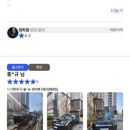
- 수요일~목요일 비가 오는 날씨라 세차를 했지만 아쉽게도 물자국이 남아
있었어요. 조금 아쉬운건 리어 스포일러 부분에 흰색 페인트 같은 것이
견적을 받고 다른 옵션을 요청하면 수정 보완된 견적을 재송부받기까지 걸리
더보기
(3cm) 묻어있었는데 손톱으로 긁어내긴 했지만, 잔기스가 조금 났어요
는 시간은 1분 내외입니다.
또한 다른 옵션을 요청할경우 고객이 이 옵션을 왜 요청했는지까지 이해해주
5. 종합: ★★★★★+★★★
시며 고객의 편에서 함께 고민해주셨습니다.
정희철
담당 딜러
바로가기
♥ 이연주 매니저님 감사합니다 ♥
4.9
그래서 정희철 딜러님을 선택하게 되었고 견적, 계약, 출고까지 모든 일들이
아주 NICE했습니다.
어떤 딜러님께서 '10개월 대기 해야하고 현재 본인의 고객은 5개월째 대기
중입니다.'라는 레이 EV차량을 1달반만에 빠르게 출고해주셨습니다.
출고
후기
렌트
보조금이라던지, 출고시 탁송처럼 딜러님의 영향이 아닌 부분에서 문제가 있
홍*규
님
을때도 딜러님이 모든 부분을 다 해결해주셨습니다.
특히 탁송건은 정말 너무 감사드렸습니다. "제가 만약~"이라는 고객의 편에
5
서 먼저 생각해주시면 정희철 딜러님을 적극 추천해드리며 이번사업자 렌트
차종
현대 디 올-뉴 싼타페 HEV(MX5)
기간이 종료가 되어도 저는 정희철 딜러님과 함께 하고 싶습니다.