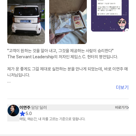
제 주변에 차량 알아보시는 분들께 자신 있게 추천드리겠습니다.
빠른 피드백, 정직한 견적, 그리고 꼼꼼한 사후관리까지 정말 믿고 맡길 수
있는 분이라고 생각합니다.
좋은 차량 진행 도와주셔서 진심으로 감사드립니다. 앞으로도 잘 부탁드립니
다
"고객이 원하는 것을 알아 내고, 그것을 제공하는 사람이 승리한다"
The Servant Leadership의 저자인 제임스 C. 헌터의 명언입니다.
제가 운 좋게도 그걸 제대로 실천하는 분을 만나게 되었는데, 바로 이연주 매
니저님입니다.
인터넷에서 차량 견적 한 번만 받아 봐도 여기 저기서 연락이 오지요. 모두 달
더보기
콤한 말들 입니다.
KB캐피탈 사이트에서 견적 받아 보면서 받은 이연주 매니저님의 연락은, 달
콤한 말이 아니었습니다.
이연주
담당 딜러
바로가기
진심의 말이었습니다.
5.0
매일, 매순간, 내 차를 고르는 기준으로 임합니다.
전기차 수요 대란에, 인기 폭증 레이 EV를, 마치 본인 차 고르듯이 이렇게 세
심하게 안내해 주시니, 다른 곳에서 들어오는 견적 안내는 귀에 들어오지도
않는 것이 당연합니다.