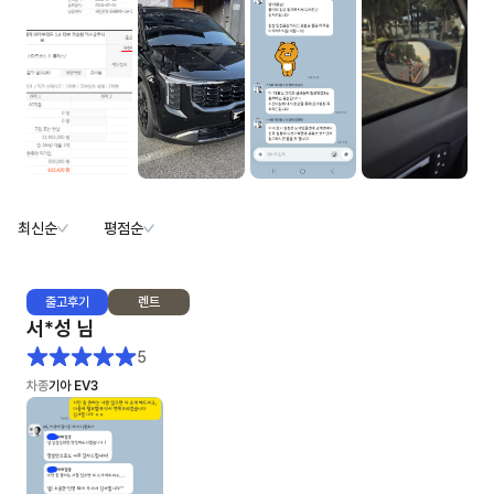
최신순
평점순
출고
후기
렌트
서*성
님
5
차종
기아 EV3