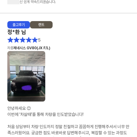
신 있게 약속드리겠습니다.
출고
후기
렌트
정*환
님
5
차종
제네시스 GV80(JX F/L)
안녕하세요 😊
이번에 ‘차살때’를 통해 차량을 인도받았습니다!
처음 상담부터 차량 인도까지 정말 친절하고 꼼꼼하게 진행해주셔서 너무 만
족스러웠어요. 궁금한 점도 바로바로 답변해주시고, 복잡할 수 있는 과정도