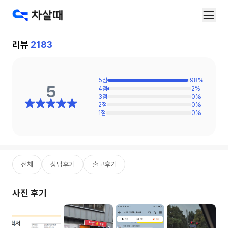
리뷰
2183
5
점
98
%
5
4
점
2
%
3
점
0
%
2
점
0
%
1
점
0
%
전체
상담후기
출고후기
사진 후기