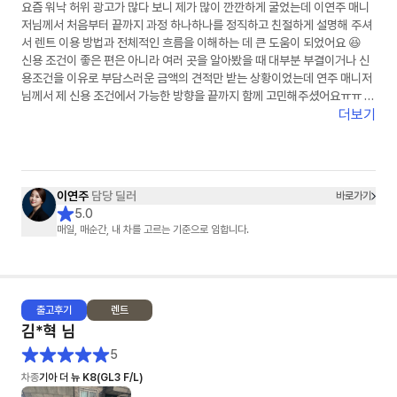
요즘 워낙 허위 광고가 많다 보니 제가 많이 깐깐하게 굴었는데 이연주 매니
저님께서 처음부터 끝까지 과정 하나하나를 정직하고 친절하게 설명해 주셔
서 렌트 이용 방법과 전체적인 흐름을 이해하는 데 큰 도움이 되었어요 😆
신용 조건이 좋은 편은 아니라 여러 곳을 알아봤을 때 대부분 부결이거나 신
용조건을 이유로 부담스러운 금액의 견적만 받는 상황이었는데 연주 매니저
님께서 제 신용 조건에서 가능한 방향을 끝까지 함께 고민해주셨어요ㅠㅠ 그
래서 덕분에 다행히 초기 비용 없이 계약까지 진행할 수 있었고 금액도 제가
더보기
알아본 곳 중 가장 합리적으로 이용할 수 있게 되어 정말 많이 신경 써 주셨다
는 게 느껴졌고 감사한 마음이 들었습니다🙏✨
원래 의심도 많고 깐깐한 편이라 무언가를 결정할 때 비교도 많이 하고 고민
도 많이 하는 스타일이었는데 이번에는 의심할 필요도 없었고 깐깐하게 굴
이연주
담당 딜러
바로가기
필요도 없을 만큼 꼼꼼하게 하나하나 함께 확인해 주셔서 마음 놓고 진행할
5.0
수 있었습니다!! 주변에서 렌트 이용을 고민하는 분이 있다면 주저 없이 소개
매일, 매순간, 내 차를 고르는 기준으로 임합니다.
해 드리고 싶은 매니저님이었습니다 👍 그동안 고생 정말 많으셨고 진심으
로 감사했습니다💛다음에 또 꼭 연락드리겠습니다😆
출고
후기
렌트
김*혁
님
5
차종
기아 더 뉴 K8(GL3 F/L)