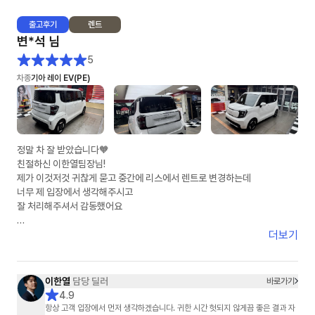
출고
후기
렌트
차량 소식이 없는 날에도, 단 하루도 빠짐 없이 물어 오는 안부 인사와 지연에
변*석
님
대한 안타까움의 표현은, 그 동안 어떤 분야의 영업사원에게도 느껴 보지 못
한 진한 감동이었습니다.
5
차종
기아 레이 EV(PE)
차량이 인도되는 날에 맞춰 보내 주신, 멋진 선물과 감동의 손 카드,,,
자기 개인 돈 써 가면서 사후 감동까지 선사해 주신 그 정성은 절대 흔하지 않
습니다.
이렇게 열정적이고 진심 가득한 영업사원은 어떤 기업의 경영자도 탐낼것 같
정말 차 잘 받았습니다🧡
습니다.
친절하신 이한열팀장님!
훗날 이연주 매니저님이 어떤 기업의 경영자가 되어 크고 좋은 회사를 운영
제가 이것저것 귀찮게 묻고 중간에 리스에서 렌트로 변경하는데
하는 것을 상상해 보는 것도 절대 무리가 아닐 것입니다.
너무 제 입장에서 생각해주시고
잘 처리해주셔서 감동했어요
아는 지인들에게 소문내기 시작했습니다.
"장기 렌트카 생각있어? 엉뚱한데서 지원 받지 말고, 무조건 이연주 매니저
제가 다른곳7군데비교했는데
더보기
한테 연락해~!"
저렴하게 했어요!
주변에 소개할께요
이연주 매니저님! 1월 20일부터 매니저님을 알게 된 인연에 감사합니다^^
감사합니당😍😍😍
이한열
담당 딜러
바로가기
4.9
항상 고객 입장에서 먼저 생각하겠습니다. 귀한 시간 헛되지 않게끔 좋은 결과 자