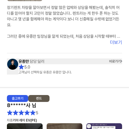
장기렌트 차량을 알아보면서 정말 많은 업체와 상담을 해봤는데, 솔직히 어
디를 믿어야 할지 고민이 정말 많았습니다.. 렌트라는 게 한두 푼 하는 것도
아니고 몇 년을 함께해야 하는 계약이다 보니 더 신중해질 수밖에 없었거든
요.
그러던 중에 유종만 팀장님을 알게 되었는데, 처음 상담을 시작할 때부터 느
낌이 정말 달랐습니다. 무엇보다 피드백이 정말 빠르셨습니다. 궁금한 게 있
더보기
어서 연락드리면 항상 빠르게 답변을 주셔서 답답함이 전혀 없었고, 차량 조
건이나 견적 관련해서도 하나하나 자세하게 설명해주셔서 믿음이 갔습니다.
유종만
담당 딜러
바로가기
특히 좋았던 점은 거짓 없이 솔직한 견적을 주신다는 점이었습니다. 다른 곳
5.0
에서는 무조건 싸다고만 하거나 나중에 추가 조건이 붙는 경우도 많았는데,
고객님이 선택하실 유종은 유종만 입니다.
유종만 팀장님은 처음부터 가능한 조건과 불가능한 조건을 명확하게 설명해
주셔서 오히려 더 신뢰가 생겼습니다. 괜히 좋은 말만 하는 게 아니라 고객 입
장에서 정말 도움이 되는 방향으로 안내해 주시는 게 느껴졌습니다.
출고
후기
렌트
또 한 가지 정말 만족스러웠던 부분은 꼼꼼한 사후관리입니다. 사실 계약하
8******사
님
고 나면 연락이 잘 안 되는 경우도 많다고 들었는데, 차량 출고 과정에서도 계
속 진행 상황을 알려주시고, 출고 이후에도 필요한 부분이 있는지 먼저 챙겨
5
주셔서 정말 감동이었습니다. 이런 부분에서 “아, 이 분은 정말 책임감 있게
차종
기아 레이 EV(PE)
일을 하시는 분이구나”라는 생각이 들었습니다.