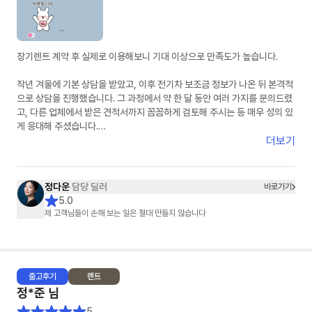
장기렌트 계약 후 실제로 이용해보니 기대 이상으로 만족도가 높습니다.
작년 겨울에 기본 상담을 받았고, 이후 전기차 보조금 정보가 나온 뒤 본격적
으로 상담을 진행했습니다. 그 과정에서 약 한 달 동안 여러 가지를 문의드렸
고, 다른 업체에서 받은 견적서까지 꼼꼼하게 검토해 주시는 등 매우 성의 있
게 응대해 주셨습니다.
더보기
단순한 상담을 넘어, 끝까지 책임지고 도와주신다는 느낌을 받았고 항상 친
절하게 응대해 주셔서 신뢰가 갔습니다. 고객 입장에서 최선을 다해 주신다
는 점이 분명하게 느껴졌고, 덕분에 만족스러운 선택을 할 수 있었습니다. 첫
정다운
담당 딜러
바로가기
장기렌트이자 첫 차 구매였는데 매우 좋은 경험이었고, 만족스러웠기 때문에
5.0
지인도 소개하여 출고하셨습니다.
제 고객님들이 손해 보는 일은 절대 만들지 않습니다
출고
후기
렌트
정*준
님
5