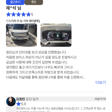
출고
후기
렌트
채*석
님
5
차종
기아 더 뉴 기아 레이(PE)
효린님과 인터넷을 보고 상담을 진행했습니다.
처음엔 보이스 피싱이 아닌가 싶을 정도로 친절하시고
궁금한 사항에 대해 건건이 답변해 주셨습니다.
생각했던 출고 대기기간보다 너무도 빠르게 그리고
정확하게 그리고 만족스러운 차량으로 받게 되었습니다.
다음에도 차살때를 통해 효린메니져를 통해 차를 신청해서
받겠다고 말씀드렸습니다.
더보기
딸아이의 첫차가 차살때와 효린님을 통해 만족스럽게 되어
다시한번 감사의 말을 전합니다.
차살때 화이팅
김효린
담당 딜러
바로가기
효린님 화이팅
5.0
렌트&리스는 차를 사는게 아닌 금융상품을 사시는겁니다 : ) 고객님께 딱 맞는 금