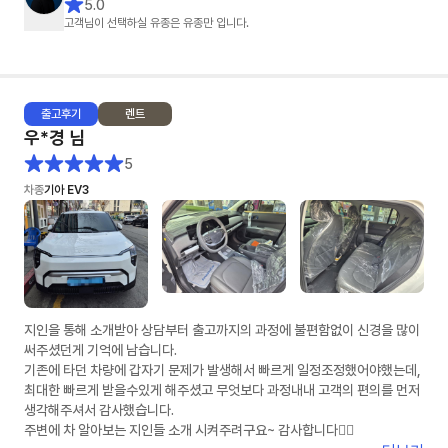
5.0
진행할 수 있었습니다.
고객님이 선택하실 유종은 유종만 입니다.
덕분에 차량 출고까지 기분 좋게 진행했습니다.
장기렌트 알아보시는 분들은 유종만 팀장님께 상담 받아보세요~
출고
후기
렌트
우*경
님
5
차종
기아 EV3
지인을 통해 소개받아 상담부터 출고까지의 과정에 불편함없이 신경을 많이
써주셨던게 기억에 남습니다.
기존에 타던 차량에 갑자기 문제가 발생해서 빠르게 일정조정했어야했는데,
최대한 빠르게 받을수있게 해주셨고 무엇보다 과정내내 고객의 편의를 먼저
생각해주셔서 감사했습니다.
주변에 차 알아보는 지인들 소개 시켜주려구요~ 감사합니다👍🏻