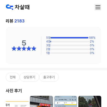
리뷰
2183
5
점
98
%
5
4
점
2
%
3
점
0
%
2
점
0
%
1
점
0
%
전체
상담후기
출고후기
사진 후기