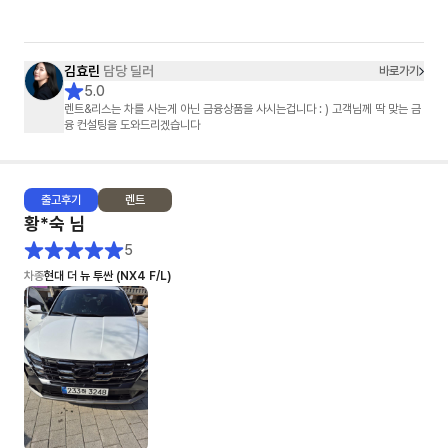
극 추천하고 싶네요!
김효린
담당 딜러
바로가기
5.0
렌트&리스는 차를 사는게 아닌 금융상품을 사시는겁니다 : ) 고객님께 딱 맞는 금
융 컨설팅을 도와드리겠습니다
출고
후기
렌트
황*숙
님
5
차종
현대 더 뉴 투싼 (NX4 F/L)