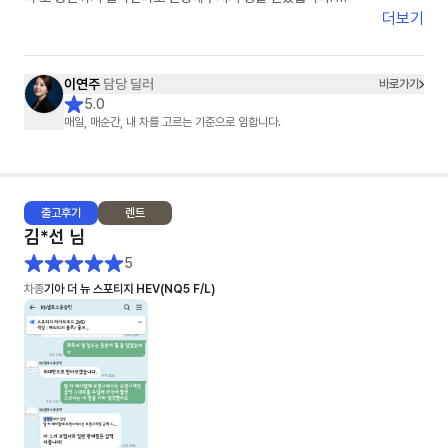
​차량 배정부터 탁송까지 중간중간 진행 상황을 먼저 알려주시고, 제가 놓칠
더보기
수 있는 부분까지 하나부터 열까지 세심하게 신경 써주신 덕분에 오늘 기분
좋게 드라이브 다녀왔네요. 빠르고 정확한 일 처리는 물론이고 정말 친절하
십니다. 장기렌트 고민 중이시라면 스타타당 이연주 매니저님 강력 추천합니
이연주
담당 딜러
바로가기
다!"
5.0
매일, 매순간, 내 차를 고르는 기준으로 임합니다.
출고
후기
렌트
김*선
님
5
차종
기아 더 뉴 스포티지 HEV(NQ5 F/L)