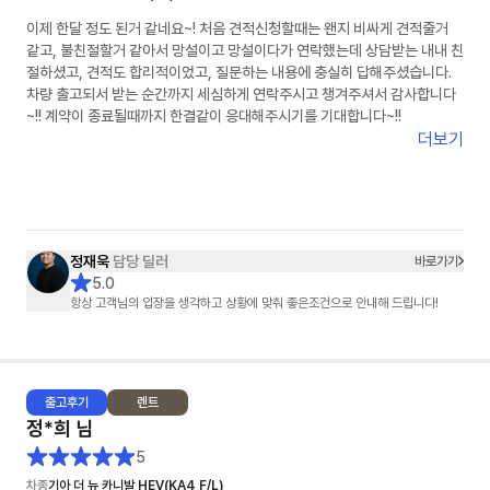
이제 한달 정도 된거 같네요~! 처음 견적신청할때는 왠지 비싸게 견적줄거
같고, 불친절할거 같아서 망설이고 망설이다가 연락했는데 상담받는 내내 친
절하셨고, 견적도 합리적이었고, 질문하는 내용에 충실히 답해주셨습니다.
차량 출고되서 받는 순간까지 세심하게 연락주시고 챙겨주셔서 감사합니다
~!! 계약이 종료될때까지 한결같이 응대해주시기를 기대합니다~!!
더보기
정재욱
담당 딜러
바로가기
5.0
항상 고객님의 입장을 생각하고 상황에 맞춰 좋은조건으로 안내해 드립니다!
출고
후기
렌트
정*희
님
5
차종
기아 더 뉴 카니발 HEV(KA4 F/L)