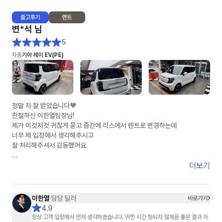
출고
후기
렌트
차량 소식이 없는 날에도, 단 하루도 빠짐 없이 물어 오는 안부 인사와 지연에
변*석
님
대한 안타까움의 표현은, 그 동안 어떤 분야의 영업사원에게도 느껴 보지 못
한 진한 감동이었습니다.
5
차종
기아 레이 EV(PE)
차량이 인도되는 날에 맞춰 보내 주신, 멋진 선물과 감동의 손 카드,,,
자기 개인 돈 써 가면서 사후 감동까지 선사해 주신 그 정성은 절대 흔하지 않
습니다.
이렇게 열정적이고 진심 가득한 영업사원은 어떤 기업의 경영자도 탐낼것 같
정말 차 잘 받았습니다🧡
습니다.
친절하신 이한열팀장님!
훗날 이연주 매니저님이 어떤 기업의 경영자가 되어 크고 좋은 회사를 운영
제가 이것저것 귀찮게 묻고 중간에 리스에서 렌트로 변경하는데
하는 것을 상상해 보는 것도 절대 무리가 아닐 것입니다.
너무 제 입장에서 생각해주시고
잘 처리해주셔서 감동했어요
아는 지인들에게 소문내기 시작했습니다.
"장기 렌트카 생각있어? 엉뚱한데서 지원 받지 말고, 무조건 이연주 매니저
제가 다른곳7군데비교했는데
더보기
한테 연락해~!"
저렴하게 했어요!
주변에 소개할께요
이연주 매니저님! 1월 20일부터 매니저님을 알게 된 인연에 감사합니다^^
감사합니당😍😍😍
이한열
담당 딜러
바로가기
4.9
항상 고객 입장에서 먼저 생각하겠습니다. 귀한 시간 헛되지 않게끔 좋은 결과 자