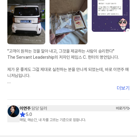
제 주변에 차량 알아보시는 분들께 자신 있게 추천드리겠습니다.
빠른 피드백, 정직한 견적, 그리고 꼼꼼한 사후관리까지 정말 믿고 맡길 수
있는 분이라고 생각합니다.
좋은 차량 진행 도와주셔서 진심으로 감사드립니다. 앞으로도 잘 부탁드립니
다
"고객이 원하는 것을 알아 내고, 그것을 제공하는 사람이 승리한다"
The Servant Leadership의 저자인 제임스 C. 헌터의 명언입니다.
제가 운 좋게도 그걸 제대로 실천하는 분을 만나게 되었는데, 바로 이연주 매
니저님입니다.
인터넷에서 차량 견적 한 번만 받아 봐도 여기 저기서 연락이 오지요. 모두 달
더보기
콤한 말들 입니다.
KB캐피탈 사이트에서 견적 받아 보면서 받은 이연주 매니저님의 연락은, 달
콤한 말이 아니었습니다.
이연주
담당 딜러
바로가기
진심의 말이었습니다.
5.0
매일, 매순간, 내 차를 고르는 기준으로 임합니다.
전기차 수요 대란에, 인기 폭증 레이 EV를, 마치 본인 차 고르듯이 이렇게 세
심하게 안내해 주시니, 다른 곳에서 들어오는 견적 안내는 귀에 들어오지도
않는 것이 당연합니다.