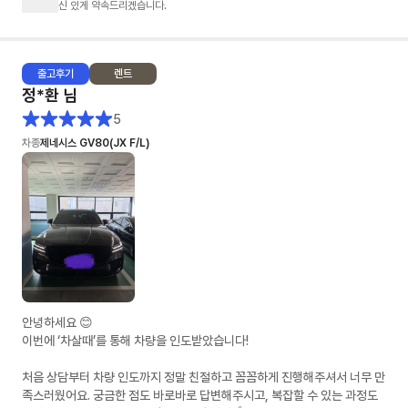
신 있게 약속드리겠습니다.
출고
후기
렌트
정*환
님
5
차종
제네시스 GV80(JX F/L)
안녕하세요 😊
이번에 ‘차살때’를 통해 차량을 인도받았습니다!
처음 상담부터 차량 인도까지 정말 친절하고 꼼꼼하게 진행해주셔서 너무 만
족스러웠어요. 궁금한 점도 바로바로 답변해주시고, 복잡할 수 있는 과정도