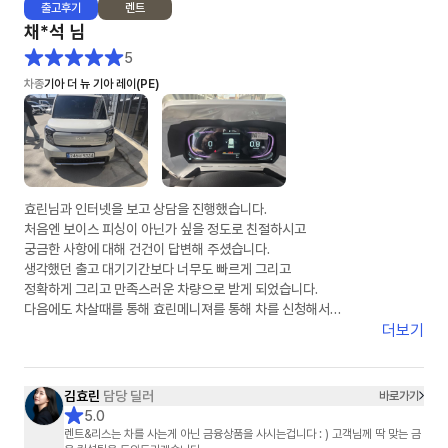
출고
후기
렌트
채*석
님
5
차종
기아 더 뉴 기아 레이(PE)
효린님과 인터넷을 보고 상담을 진행했습니다.
처음엔 보이스 피싱이 아닌가 싶을 정도로 친절하시고
궁금한 사항에 대해 건건이 답변해 주셨습니다.
생각했던 출고 대기기간보다 너무도 빠르게 그리고
정확하게 그리고 만족스러운 차량으로 받게 되었습니다.
다음에도 차살때를 통해 효린메니져를 통해 차를 신청해서
받겠다고 말씀드렸습니다.
더보기
딸아이의 첫차가 차살때와 효린님을 통해 만족스럽게 되어
다시한번 감사의 말을 전합니다.
차살때 화이팅
김효린
담당 딜러
바로가기
효린님 화이팅
5.0
렌트&리스는 차를 사는게 아닌 금융상품을 사시는겁니다 : ) 고객님께 딱 맞는 금