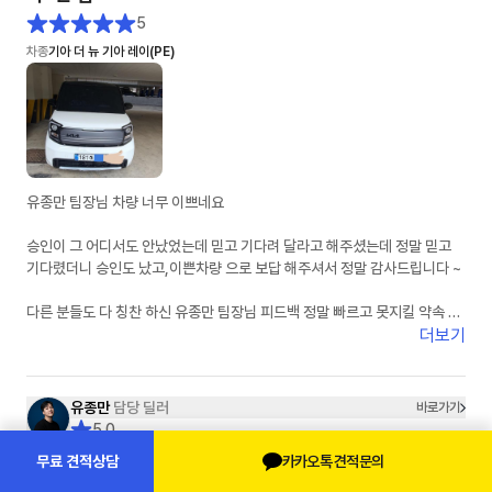
5
차종
기아 더 뉴 기아 레이(PE)
유종만 팀장님 차량 너무 이쁘네요
승인이 그 어디서도 안났었는데 믿고 기다려 달라고 해주셨는데 정말 믿고
기다렸더니 승인도 났고,이쁜차량 으로 보답 해주셔서 정말 감사드립니다 ~
다른 분들도 다 칭찬 하신 유종만 팀장님 피드백 정말 빠르고 못지킬 약속 안
하시는 딜러님이 맞습니다 제가 경험 하였어요
더보기
잘 탈께요 유팀장님 감사드려요
유종만
담당 딜러
바로가기
5.0
고객님이 선택하실 유종은 유종만 입니다.
카카오톡 견적문의
무료 견적상담