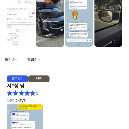
최신순
평점순
출고
후기
렌트
서*성
님
5
차종
기아 EV3