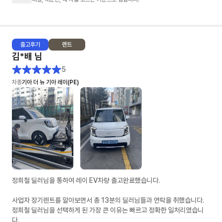
- 제가 렌트 경험이 없어 정말 귀찮게 많은 견적을 요청 드렸는데도 불구하
고, 다양한 시뮬레이션으로 견적을 주셨습니다. (무보증, 선보증20%, 선납
20% 등등)
출고
후기
렌트
2. 문의에 대한 회신 속도: ★★★★★
김*배
님
- 타사는 오전에 문의를 드리면 오후 3~4시쯤 답변이 오거나 오후 6시 이후
에 답변와서 또 답변하면 지금은 영업시간이 아닙니다... 이런 멘트가 나왔었
5
어요. (봇 응대)
차종
기아 더 뉴 기아 레이(PE)
- 차살때는 전혀 그런것 없이 친절하게 설명해주시고 오히려 제가 답변을 늦
게 드린적이 있었네요
3. 차량 출고: ★★★★★
- 다른 업체도 빠른출고 상품이 있었어요. 저는 다 빠른출고 상품으로 알아보
았구요. 타사는 먼저 약정요청을 했는데 약정서가 더 늦게 오고, 차살때는 영
업일 기준 바로 다음날 왔습니다.
- 전자약정 후 이연주 매니저님이 엄청 노력해주신게 보일정도로 바로 후에
바로 차량 배차가 되었어요. 물론 운빨도 조금 있는것 같았어요. (모두가 이
런 스케줄로 진행되진 않을 수 있을거 같아요)
정희철 딜러님을 통하여 레이 EV차량 출고완료했습니다.
- 저 같은 경우 (금요일) 최종견적 > (월요일) 전자약정 > (수요일) 차량검수
> (목요일) 차량인수
사업자 장기렌트를 알아보면서 총 13분의 딜러님들과 연락을 취했습니다.
정희철 딜러님을 선택하게 된 가장 큰 이유는 빠르고 정확한 일처리였습니
4. 차량 상태: ★★★★
다.