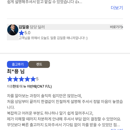
쉽게 설명해주셔서 믿고 맡길 수 있었습니다 👍
더보기
차량 상태도 기대 이상으로 너무 깔끔했고, 인도 과정도 빠르고 정확하게 진
행해주셔서 기분 좋게 받을 수 있었어요 🚗✨
김일중
담당 딜러
바로가기
특히 김일중 담당자님께서 세심하게 챙겨주셔서 끝까지 안심하고 진행할 수
5.0
있었습니다. 다시 한 번 감사드립니다!
고객님을 위해서 오늘도 일중 김일중 매니저입니다! :)
주변에 차량 구매 예정인 분들께도 꼭 추천하고 싶어요 😊
앞으로도 안전운전 잘 하겠습니다!
출고
후기
렌트
감사합니다 🙏
최*용
님
5
차종
현대 더 뉴 아반떼(CN7 F/L)
차를 알아보는 과정이 솔직히 쉽지만은 않았는데,
처음 상담부터 끝까지 한결같이 친절하게 설명해 주셔서 정말 마음이 놓였습
니다.
복잡하고 어려운 부분도 하나하나 알기 쉽게 알려주시고,
제가 이해할 때까지 차분하게 안내해 주셔서 부담 없이 결정할 수 있었어요.
무엇보다 빠른 출고까지 도와주셔서 기다림 없이 차를 받을 수 있었던 점이