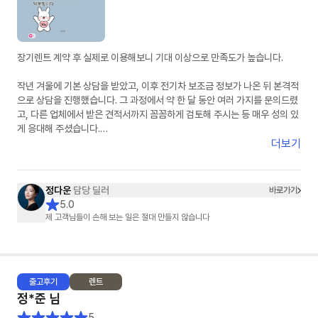
장기렌트 계약 후 실제로 이용해보니 기대 이상으로 만족도가 높습니다.
작년 겨울에 기본 상담을 받았고, 이후 전기차 보조금 정보가 나온 뒤 본격적
으로 상담을 진행했습니다. 그 과정에서 약 한 달 동안 여러 가지를 문의드렸
고, 다른 업체에서 받은 견적서까지 꼼꼼하게 검토해 주시는 등 매우 성의 있
게 응대해 주셨습니다.
더보기
단순한 상담을 넘어, 끝까지 책임지고 도와주신다는 느낌을 받았고 항상 친
절하게 응대해 주셔서 신뢰가 갔습니다. 고객 입장에서 최선을 다해 주신다
는 점이 분명하게 느껴졌고, 덕분에 만족스러운 선택을 할 수 있었습니다. 첫
정다운
담당 딜러
바로가기
장기렌트이자 첫 차 구매였는데 매우 좋은 경험이었고, 만족스러웠기 때문에
5.0
지인도 소개하여 출고하셨습니다.
제 고객님들이 손해 보는 일은 절대 만들지 않습니다
출고
후기
렌트
정*준
님
5