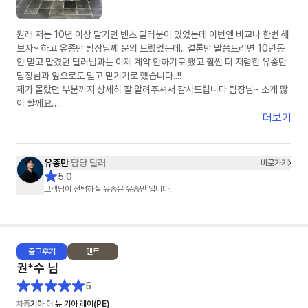
원래 저는 10년 이상 맡기던 벤츠 딜러분이 있었는데 이번엔 비교나 한번 해
보자~ 하고 유종만 팀장님께 문의 드렸었는데.. 결론만 말씀드리면 10년동
안 믿고 맡겼던 딜러님과는 이제 계약 안하기로 했고 훨씬 더 저렴한 유종만
팀장님과 앞으로도 믿고 맡기기로 했습니다..!!
제가 몰랐던 부분까지 상세히 잘 알려주셔서 감사드립니다 팀장님~ 소개 많
이 할께요
더보기
( 아 그리고 피드백 정말 빠릅니다 정말..)
유종만
담당 딜러
바로가기
5.0
고객님이 선택하실 유종은 유종만 입니다.
출고
후기
렌트
권*수
님
5
차종
기아 더 뉴 기아 레이(PE)