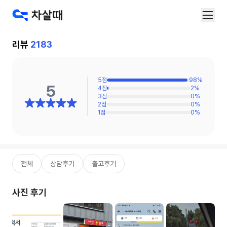
리뷰
2183
5
점
98
%
5
4
점
2
%
3
점
0
%
2
점
0
%
1
점
0
%
전체
상담후기
출고후기
사진 후기