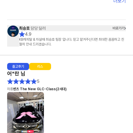
정말 감사했습니다.
더보기
단순히 차를 판매하신 게 아니라,
고객의 마음까지 배려해 주셨다는 느낌을 받았습니다.
덕분에 기분 좋게 차를 인도받았습니다.
진심으로 감사드립니다. 😊
최승호
담당 딜러
바로가기
4.9
KB캐피탈 & 차살때 최승호 팀장 입니다. 믿고 맡겨주신다면 최대한 꼼꼼하고 친
절히 안내 드리겠습니다.
출고
후기
리스
어*란
님
5
차종
벤츠 The New GLC-Class(2세대)