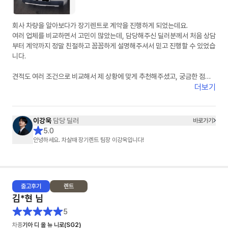
회사 차량을 알아보다가 장기렌트로 계약을 진행하게 되었는데요.
여러 업체를 비교하면서 고민이 많았는데, 담당해주신 딜러분께서 처음 상담
부터 계약까지 정말 친절하고 꼼꼼하게 설명해주셔서 믿고 진행할 수 있었습
니다.
견적도 여러 조건으로 비교해서 제 상황에 맞게 추천해주셨고, 궁금한 점을
문의할 때마다 빠르게 답변해주셔서 진행 과정이 굉장히 편했습니다.
더보기
무엇보다 불필요한 권유 없이 필요한 부분만 정확하게 안내해주신 점이 가장
좋았습니다.
이강욱
담당 딜러
바로가기
차량 계약 진행도 빠르게 처리해주셔서 만족스럽게 계약 완료했습니다.
5.0
장기렌트 고민하시는 분들 계시면 한 번 상담 받아보셔도 좋을 것 같습니다.
안녕하세요. 차살때 장기렌트 팀장 이강욱입니다!
끝까지 신경 써주신 담당 이강욱 딜러님 감사드립니다. 앞으로도 잘 부탁드
립니다!
추가 차량도 곧 문의 드리겠습니다.!
출고
후기
렌트
김*현
님
5
차종
기아 디 올 뉴 니로(SG2)