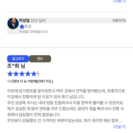
더보기
박성일
담당 딜러
바로가기
5.0
정성을 다하겠습니다!
출고
후기
렌트
조*희
님
5
차종
현대 더 뉴 아반떼(CN7 F/L)
이번에 장기렌트를 알아보면서 여러 곳에서 견적을 받아봤는데, 최종적으로
이곳에서 진행하게 된 이유가 있어 후기 남깁니다.
우선 상담해 주시는 내내 정말 친절하셔서 마음 편하게 물어볼 수 있었어요.
제가 궁금한 게 많아 연락을 자주 드렸는데도 응대가 정말 빠르셔서 진행 과
정에서 답답함이 전혀 없었습니다.
무엇보다 감동했던 건 가격적인 부분이었는데요. 제가 생각한 예산 범위 내
에서 최저가를 맞춰주시려고 끝까지 노력해 주시는 모습에 신뢰가 확 갔습니
더보기
다. 덕분에 좋은 조건으로 계약 마쳤습니다. 장기렌트 고민 중이신 분들께 적