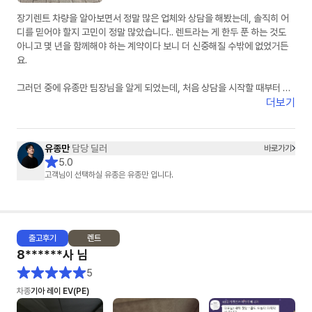
장기렌트 차량을 알아보면서 정말 많은 업체와 상담을 해봤는데, 솔직히 어
디를 믿어야 할지 고민이 정말 많았습니다.. 렌트라는 게 한두 푼 하는 것도
아니고 몇 년을 함께해야 하는 계약이다 보니 더 신중해질 수밖에 없었거든
요.
그러던 중에 유종만 팀장님을 알게 되었는데, 처음 상담을 시작할 때부터 느
낌이 정말 달랐습니다. 무엇보다 피드백이 정말 빠르셨습니다. 궁금한 게 있
더보기
어서 연락드리면 항상 빠르게 답변을 주셔서 답답함이 전혀 없었고, 차량 조
건이나 견적 관련해서도 하나하나 자세하게 설명해주셔서 믿음이 갔습니다.
유종만
담당 딜러
바로가기
특히 좋았던 점은 거짓 없이 솔직한 견적을 주신다는 점이었습니다. 다른 곳
5.0
에서는 무조건 싸다고만 하거나 나중에 추가 조건이 붙는 경우도 많았는데,
고객님이 선택하실 유종은 유종만 입니다.
유종만 팀장님은 처음부터 가능한 조건과 불가능한 조건을 명확하게 설명해
주셔서 오히려 더 신뢰가 생겼습니다. 괜히 좋은 말만 하는 게 아니라 고객 입
장에서 정말 도움이 되는 방향으로 안내해 주시는 게 느껴졌습니다.
출고
후기
렌트
또 한 가지 정말 만족스러웠던 부분은 꼼꼼한 사후관리입니다. 사실 계약하
8******사
님
고 나면 연락이 잘 안 되는 경우도 많다고 들었는데, 차량 출고 과정에서도 계
속 진행 상황을 알려주시고, 출고 이후에도 필요한 부분이 있는지 먼저 챙겨
5
주셔서 정말 감동이었습니다. 이런 부분에서 “아, 이 분은 정말 책임감 있게
차종
기아 레이 EV(PE)
일을 하시는 분이구나”라는 생각이 들었습니다.