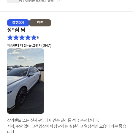
융 컨설팅을 도와드리겠습니다
출고
후기
렌트
정*심
님
5
차종
현대 디 올-뉴 그랜저(GN7)
장기렌트 또는 신차구입에 이연주 딜러를 적극 추천합니다.
저녁,주말 없이 고객입장에서 상담하는 성실하고 열정적인 모습이 너무 좋습
니다.