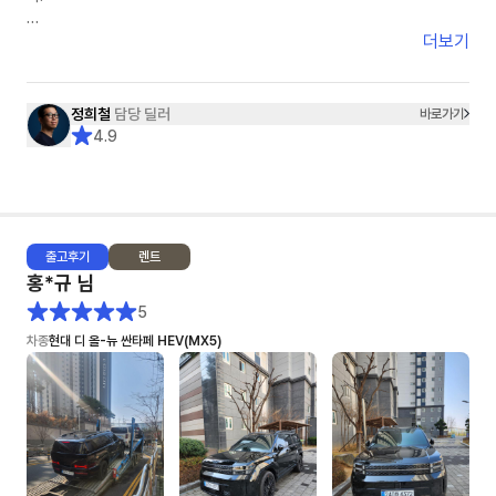
- 수요일~목요일 비가 오는 날씨라 세차를 했지만 아쉽게도 물자국이 남아
있었어요. 조금 아쉬운건 리어 스포일러 부분에 흰색 페인트 같은 것이
견적을 받고 다른 옵션을 요청하면 수정 보완된 견적을 재송부받기까지 걸리
더보기
(3cm) 묻어있었는데 손톱으로 긁어내긴 했지만, 잔기스가 조금 났어요
는 시간은 1분 내외입니다.
또한 다른 옵션을 요청할경우 고객이 이 옵션을 왜 요청했는지까지 이해해주
5. 종합: ★★★★★+★★★
시며 고객의 편에서 함께 고민해주셨습니다.
정희철
담당 딜러
바로가기
♥ 이연주 매니저님 감사합니다 ♥
4.9
그래서 정희철 딜러님을 선택하게 되었고 견적, 계약, 출고까지 모든 일들이
아주 NICE했습니다.
어떤 딜러님께서 '10개월 대기 해야하고 현재 본인의 고객은 5개월째 대기
중입니다.'라는 레이 EV차량을 1달반만에 빠르게 출고해주셨습니다.
출고
후기
렌트
보조금이라던지, 출고시 탁송처럼 딜러님의 영향이 아닌 부분에서 문제가 있
홍*규
님
을때도 딜러님이 모든 부분을 다 해결해주셨습니다.
특히 탁송건은 정말 너무 감사드렸습니다. "제가 만약~"이라는 고객의 편에
5
서 먼저 생각해주시면 정희철 딜러님을 적극 추천해드리며 이번사업자 렌트
차종
현대 디 올-뉴 싼타페 HEV(MX5)
기간이 종료가 되어도 저는 정희철 딜러님과 함께 하고 싶습니다.