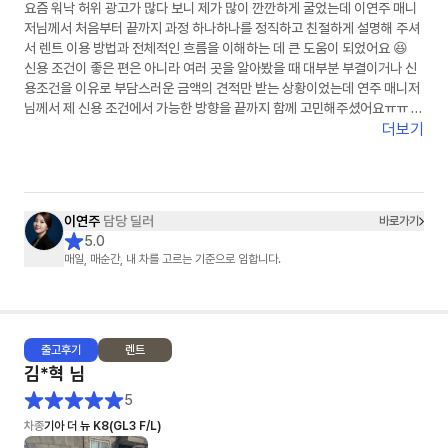
요즘 워낙 허위 광고가 많다 보니 제가 많이 깐깐하게 굴었는데 이연주 매니
저님께서 처음부터 끝까지 과정 하나하나를 정직하고 친절하게 설명해 주셔
서 렌트 이용 방법과 전체적인 흐름을 이해하는 데 큰 도움이 되었어요 😆
신용 조건이 좋은 편은 아니라 여러 곳을 알아봤을 때 대부분 부결이거나 신
용조건을 이유로 부담스러운 금액의 견적만 받는 상황이었는데 연주 매니저
님께서 제 신용 조건에서 가능한 방향을 끝까지 함께 고민해주셨어요ㅠㅠ 그
래서 덕분에 다행히 초기 비용 없이 계약까지 진행할 수 있었고 금액도 제가
더보기
알아본 곳 중 가장 합리적으로 이용할 수 있게 되어 정말 많이 신경 써 주셨다
는 게 느껴졌고 감사한 마음이 들었습니다🙏✨
원래 의심도 많고 깐깐한 편이라 무언가를 결정할 때 비교도 많이 하고 고민
도 많이 하는 스타일이었는데 이번에는 의심할 필요도 없었고 깐깐하게 굴
이연주
담당 딜러
바로가기
필요도 없을 만큼 꼼꼼하게 하나하나 함께 확인해 주셔서 마음 놓고 진행할
5.0
수 있었습니다!! 주변에서 렌트 이용을 고민하는 분이 있다면 주저 없이 소개
매일, 매순간, 내 차를 고르는 기준으로 임합니다.
해 드리고 싶은 매니저님이었습니다 👍 그동안 고생 정말 많으셨고 진심으
로 감사했습니다💛다음에 또 꼭 연락드리겠습니다😆
출고
후기
렌트
김*혁
님
5
차종
기아 더 뉴 K8(GL3 F/L)