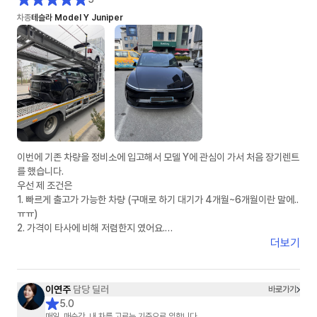
차종
테슬라 Model Y Juniper
이번에 기존 차량을 정비소에 입고해서 모델 Y에 관심이 가서 처음 장기렌트
를 했습니다.
우선 제 조건은
1. 빠르게 출고가 가능한 차량 (구매로 하기 대기가 4개월~6개월이란 말에..
ㅠㅠ)
2. 가격이 타사에 비해 저렴한지 였어요.
더보기
인터넷 서칭으로 차살때와 타사에 견적을 여쭤놓은 상태였어요.
정말 운 좋게 차살때에 이연주 매니저님과 연결 되었고, 타사는 봇(bot) 계
정으로 응대 하는거 같았습니다.
이연주
담당 딜러
바로가기
5.0
1. 상품에 대한 설명: ★★★★★
매일, 매순간, 내 차를 고르는 기준으로 임합니다.