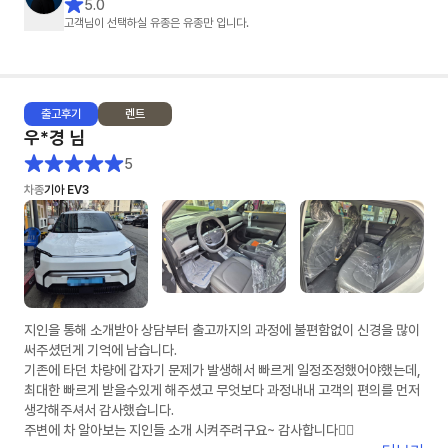
5.0
진행할 수 있었습니다.
고객님이 선택하실 유종은 유종만 입니다.
덕분에 차량 출고까지 기분 좋게 진행했습니다.
장기렌트 알아보시는 분들은 유종만 팀장님께 상담 받아보세요~
출고
후기
렌트
우*경
님
5
차종
기아 EV3
지인을 통해 소개받아 상담부터 출고까지의 과정에 불편함없이 신경을 많이
써주셨던게 기억에 남습니다.
기존에 타던 차량에 갑자기 문제가 발생해서 빠르게 일정조정했어야했는데,
최대한 빠르게 받을수있게 해주셨고 무엇보다 과정내내 고객의 편의를 먼저
생각해주셔서 감사했습니다.
주변에 차 알아보는 지인들 소개 시켜주려구요~ 감사합니다👍🏻