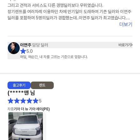
그리고 견적과 서비스도 다른 경쟁딜러보다 우위였습니다.
장기렌트를 여러차례 이용하던 차에 만기일이 도래하여 기존 딜러와 이연주
딜러를 포함하여 5명의딜러가 경합했는데..이연주 딜러가 최고였습니다.
이연주 딜러에게 장기렌트 서류를 모두 전달하고 장기렌트 계약서 쓰기 직전
더보기
에 차량 색상을 보러 자동차 대리점을 방문했다가 구입으로 변경했지만, 구
입 역시 이연주 딜러가 끝까지 맡아서 잘 해주어 너무 감사했습니다.
이연주
담당 딜러
바로가기
다시 한번 이연주 딜러를 칭찬하고 추천드립니다.
5.0
이연주 딜러를 선택하시면 반드시 후회 안하리라 봅니다.
매일, 매순간, 내 차를 고르는 기준으로 임합니다.
이연주 딜러님, 건승하세요.^^
출고
후기
렌트
(*****앤
님
5
차종
기아 더 뉴 기아 레이(PE)