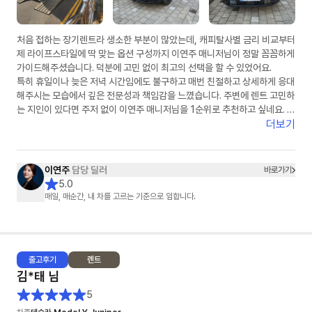
처음 접하는 장기렌트라 생소한 부분이 많았는데, 캐피탈사별 금리 비교부터
제 라이프스타일에 딱 맞는 옵션 구성까지 이연주 매니저님이 정말 꼼꼼하게
가이드해주셨습니다. 덕분에 고민 없이 최고의 선택을 할 수 있었어요.
​특히 휴일이나 늦은 저녁 시간임에도 불구하고 매번 친절하고 상세하게 응대
해주시는 모습에서 깊은 전문성과 책임감을 느꼈습니다. 주변에 렌트 고민하
는 지인이 있다면 주저 없이 이연주 매니저님을 1순위로 추천하고 싶네요. 마
지막까지 무사고를 기원하며 챙겨주신 선물도 차에 예쁘게 잘 달고 다니겠습
더보기
니다. 정말 감사합니다!"
이연주
담당 딜러
바로가기
5.0
매일, 매순간, 내 차를 고르는 기준으로 임합니다.
출고
후기
렌트
김*태
님
5