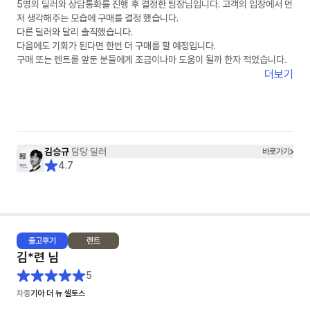
5명의 딜러와 상담통화를 진행 후 결정한 팀장님입니다. 고객의 입장에서 먼
저 생각해주는 모습에 구매를 결정 했습니다.
다른 딜러와 달리 솔직했습니다.
다음에도 기회가 된다면 한번 더 구매를 할 예정입니다.
구매 또는 렌트를 앞둔 분들에게 조금이나마 도움이 될까 한자 적었습니다.
더보기
김승규
담당 딜러
바로가기
4.7
출고
후기
렌트
김*련
님
5
차종
기아 더 뉴 셀토스