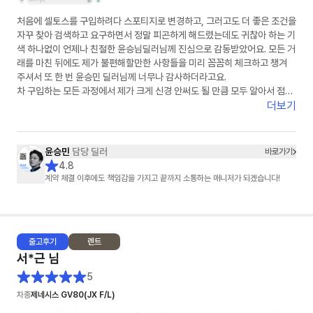
처음에 셀토스를 구입하려다 스포티지로 변경하고, 그러고도 더 좋은 조건을
자꾸 찾아 검색하고 요구하면서 정말 피곤하게 해드렸는데도 귀찮아 하는 기
색 하나없이 언제나 친절한 윤승님딜러님께 진심으로 감동받았어요. 모든 거
래를 마친 뒤에도 제가 불편해할만한 사항들을 미리 꼼꼼히 체크하고 챙겨
주셔서 또 한 번 윤승민 딜러님께 너무나 감사하더라고요.
차 구입하는 모든 과정에서 제가 크게 신경 안써도 될 만큼 모두 알아서 점검
해 주셔서 차를 구입하고 판매하는 과정의 불안감 없이 마음이 편히 의지하
더보기
게 되더라고요.
저같은 진상고객에게까지 마음을 담은 선물까지 챙겨 주셔서 정말 감사했습
니다
윤승민
담당 딜러
바로가기
주변에 차 사겠다는 사람이 있으면 적극 알려서 소개해드리고 싶은 윤승님
4.8
딜러님! 번창하셔요~♡
계약 체결 이후에도 책임감을 가지고 끝까지 소통하는 매니저가 되겠습니다!
출고
후기
렌트
서*근
님
5
차종
제네시스 GV80(JX F/L)