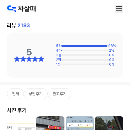
리뷰
2183
5
점
98
%
5
4
점
2
%
3
점
0
%
2
점
0
%
1
점
0
%
전체
상담후기
출고후기
사진 후기