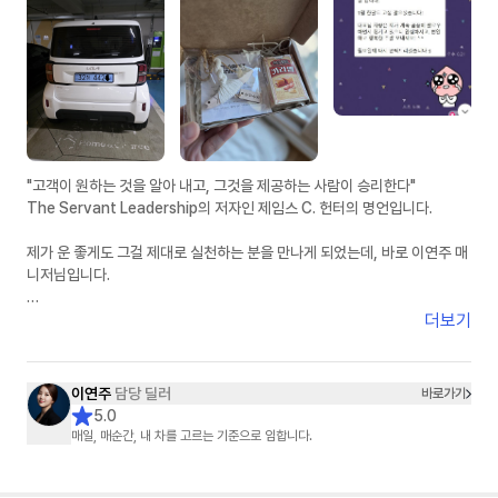
제 주변에 차량 알아보시는 분들께 자신 있게 추천드리겠습니다.
빠른 피드백, 정직한 견적, 그리고 꼼꼼한 사후관리까지 정말 믿고 맡길 수
있는 분이라고 생각합니다.
좋은 차량 진행 도와주셔서 진심으로 감사드립니다. 앞으로도 잘 부탁드립니
다
"고객이 원하는 것을 알아 내고, 그것을 제공하는 사람이 승리한다"
The Servant Leadership의 저자인 제임스 C. 헌터의 명언입니다.
제가 운 좋게도 그걸 제대로 실천하는 분을 만나게 되었는데, 바로 이연주 매
니저님입니다.
인터넷에서 차량 견적 한 번만 받아 봐도 여기 저기서 연락이 오지요. 모두 달
더보기
콤한 말들 입니다.
KB캐피탈 사이트에서 견적 받아 보면서 받은 이연주 매니저님의 연락은, 달
콤한 말이 아니었습니다.
이연주
담당 딜러
바로가기
진심의 말이었습니다.
5.0
매일, 매순간, 내 차를 고르는 기준으로 임합니다.
전기차 수요 대란에, 인기 폭증 레이 EV를, 마치 본인 차 고르듯이 이렇게 세
심하게 안내해 주시니, 다른 곳에서 들어오는 견적 안내는 귀에 들어오지도
않는 것이 당연합니다.