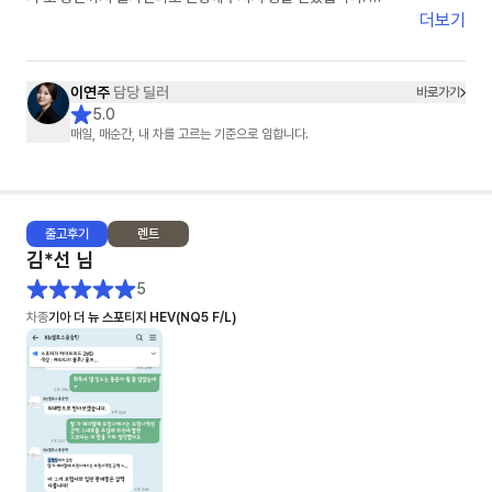
​차량 배정부터 탁송까지 중간중간 진행 상황을 먼저 알려주시고, 제가 놓칠
더보기
수 있는 부분까지 하나부터 열까지 세심하게 신경 써주신 덕분에 오늘 기분
좋게 드라이브 다녀왔네요. 빠르고 정확한 일 처리는 물론이고 정말 친절하
십니다. 장기렌트 고민 중이시라면 스타타당 이연주 매니저님 강력 추천합니
이연주
담당 딜러
바로가기
다!"
5.0
매일, 매순간, 내 차를 고르는 기준으로 임합니다.
출고
후기
렌트
김*선
님
5
차종
기아 더 뉴 스포티지 HEV(NQ5 F/L)