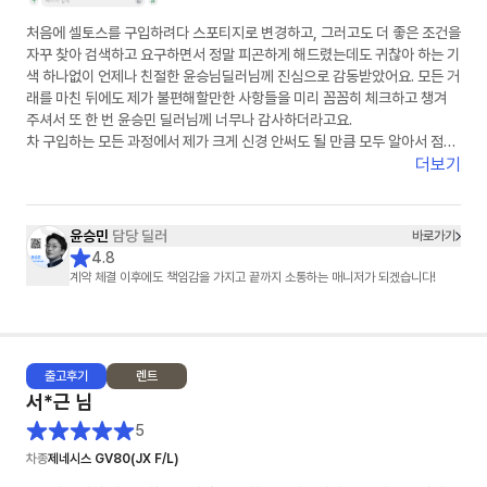
처음에 셀토스를 구입하려다 스포티지로 변경하고, 그러고도 더 좋은 조건을
자꾸 찾아 검색하고 요구하면서 정말 피곤하게 해드렸는데도 귀찮아 하는 기
색 하나없이 언제나 친절한 윤승님딜러님께 진심으로 감동받았어요. 모든 거
래를 마친 뒤에도 제가 불편해할만한 사항들을 미리 꼼꼼히 체크하고 챙겨
주셔서 또 한 번 윤승민 딜러님께 너무나 감사하더라고요.
차 구입하는 모든 과정에서 제가 크게 신경 안써도 될 만큼 모두 알아서 점검
해 주셔서 차를 구입하고 판매하는 과정의 불안감 없이 마음이 편히 의지하
더보기
게 되더라고요.
저같은 진상고객에게까지 마음을 담은 선물까지 챙겨 주셔서 정말 감사했습
니다
윤승민
담당 딜러
바로가기
주변에 차 사겠다는 사람이 있으면 적극 알려서 소개해드리고 싶은 윤승님
4.8
딜러님! 번창하셔요~♡
계약 체결 이후에도 책임감을 가지고 끝까지 소통하는 매니저가 되겠습니다!
출고
후기
렌트
서*근
님
5
차종
제네시스 GV80(JX F/L)