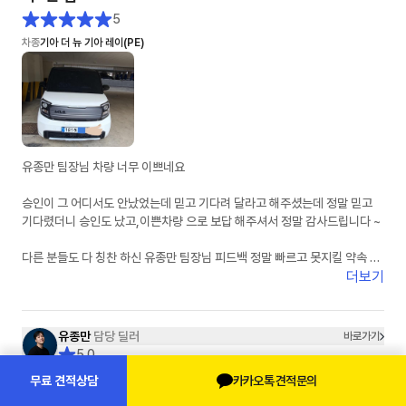
5
차종
기아 더 뉴 기아 레이(PE)
유종만 팀장님 차량 너무 이쁘네요
승인이 그 어디서도 안났었는데 믿고 기다려 달라고 해주셨는데 정말 믿고
기다렸더니 승인도 났고,이쁜차량 으로 보답 해주셔서 정말 감사드립니다 ~
다른 분들도 다 칭찬 하신 유종만 팀장님 피드백 정말 빠르고 못지킬 약속 안
하시는 딜러님이 맞습니다 제가 경험 하였어요
더보기
잘 탈께요 유팀장님 감사드려요
유종만
담당 딜러
바로가기
5.0
고객님이 선택하실 유종은 유종만 입니다.
카카오톡 견적문의
무료 견적상담