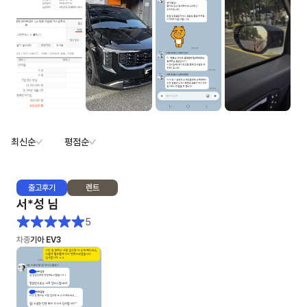
최신순
평점순
출고
후기
렌트
서*성
님
5
차종
기아 EV3