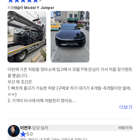
차종
테슬라 Model Y Juniper
이번에 기존 차량을 정비소에 입고해서 모델 Y에 관심이 가서 처음 장기렌트
를 했습니다.
우선 제 조건은
1. 빠르게 출고가 가능한 차량 (구매로 하기 대기가 4개월~6개월이란 말에..
ㅠㅠ)
2. 가격이 타사에 비해 저렴한지 였어요.
더보기
인터넷 서칭으로 차살때와 타사에 견적을 여쭤놓은 상태였어요.
정말 운 좋게 차살때에 이연주 매니저님과 연결 되었고, 타사는 봇(bot) 계
정으로 응대 하는거 같았습니다.
이연주
담당 딜러
바로가기
5.0
1. 상품에 대한 설명: ★★★★★
매일, 매순간, 내 차를 고르는 기준으로 임합니다.