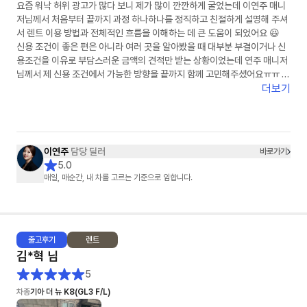
요즘 워낙 허위 광고가 많다 보니 제가 많이 깐깐하게 굴었는데 이연주 매니
저님께서 처음부터 끝까지 과정 하나하나를 정직하고 친절하게 설명해 주셔
서 렌트 이용 방법과 전체적인 흐름을 이해하는 데 큰 도움이 되었어요 😆
신용 조건이 좋은 편은 아니라 여러 곳을 알아봤을 때 대부분 부결이거나 신
용조건을 이유로 부담스러운 금액의 견적만 받는 상황이었는데 연주 매니저
님께서 제 신용 조건에서 가능한 방향을 끝까지 함께 고민해주셨어요ㅠㅠ 그
래서 덕분에 다행히 초기 비용 없이 계약까지 진행할 수 있었고 금액도 제가
더보기
알아본 곳 중 가장 합리적으로 이용할 수 있게 되어 정말 많이 신경 써 주셨다
는 게 느껴졌고 감사한 마음이 들었습니다🙏✨
원래 의심도 많고 깐깐한 편이라 무언가를 결정할 때 비교도 많이 하고 고민
도 많이 하는 스타일이었는데 이번에는 의심할 필요도 없었고 깐깐하게 굴
이연주
담당 딜러
바로가기
필요도 없을 만큼 꼼꼼하게 하나하나 함께 확인해 주셔서 마음 놓고 진행할
5.0
수 있었습니다!! 주변에서 렌트 이용을 고민하는 분이 있다면 주저 없이 소개
매일, 매순간, 내 차를 고르는 기준으로 임합니다.
해 드리고 싶은 매니저님이었습니다 👍 그동안 고생 정말 많으셨고 진심으
로 감사했습니다💛다음에 또 꼭 연락드리겠습니다😆
출고
후기
렌트
김*혁
님
5
차종
기아 더 뉴 K8(GL3 F/L)