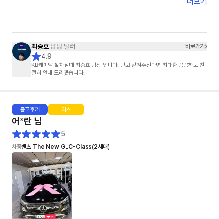
정말 감사했습니다.
더보기
단순히 차를 판매하신 게 아니라,
고객의 마음까지 배려해 주셨다는 느낌을 받았습니다.
덕분에 기분 좋게 차를 인도받았습니다.
진심으로 감사드립니다. 😊
최승호
담당 딜러
바로가기
4.9
KB캐피탈 & 차살때 최승호 팀장 입니다. 믿고 맡겨주신다면 최대한 꼼꼼하고 친
절히 안내 드리겠습니다.
출고
후기
리스
어*란
님
5
차종
벤츠 The New GLC-Class(2세대)