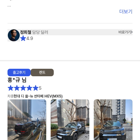
- 수요일~목요일 비가 오는 날씨라 세차를 했지만 아쉽게도 물자국이 남아
있었어요. 조금 아쉬운건 리어 스포일러 부분에 흰색 페인트 같은 것이
견적을 받고 다른 옵션을 요청하면 수정 보완된 견적을 재송부받기까지 걸리
더보기
(3cm) 묻어있었는데 손톱으로 긁어내긴 했지만, 잔기스가 조금 났어요
는 시간은 1분 내외입니다.
또한 다른 옵션을 요청할경우 고객이 이 옵션을 왜 요청했는지까지 이해해주
5. 종합: ★★★★★+★★★
시며 고객의 편에서 함께 고민해주셨습니다.
정희철
담당 딜러
바로가기
♥ 이연주 매니저님 감사합니다 ♥
4.9
그래서 정희철 딜러님을 선택하게 되었고 견적, 계약, 출고까지 모든 일들이
아주 NICE했습니다.
어떤 딜러님께서 '10개월 대기 해야하고 현재 본인의 고객은 5개월째 대기
중입니다.'라는 레이 EV차량을 1달반만에 빠르게 출고해주셨습니다.
출고
후기
렌트
보조금이라던지, 출고시 탁송처럼 딜러님의 영향이 아닌 부분에서 문제가 있
홍*규
님
을때도 딜러님이 모든 부분을 다 해결해주셨습니다.
특히 탁송건은 정말 너무 감사드렸습니다. "제가 만약~"이라는 고객의 편에
5
서 먼저 생각해주시면 정희철 딜러님을 적극 추천해드리며 이번사업자 렌트
차종
현대 디 올-뉴 싼타페 HEV(MX5)
기간이 종료가 되어도 저는 정희철 딜러님과 함께 하고 싶습니다.