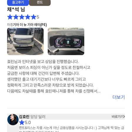
출고
후기
렌트
채*석
님
5
차종
기아 더 뉴 기아 레이(PE)
효린님과 인터넷을 보고 상담을 진행했습니다.
처음엔 보이스 피싱이 아닌가 싶을 정도로 친절하시고
궁금한 사항에 대해 건건이 답변해 주셨습니다.
생각했던 출고 대기기간보다 너무도 빠르게 그리고
정확하게 그리고 만족스러운 차량으로 받게 되었습니다.
다음에도 차살때를 통해 효린메니져를 통해 차를 신청해서
받겠다고 말씀드렸습니다.
더보기
딸아이의 첫차가 차살때와 효린님을 통해 만족스럽게 되어
다시한번 감사의 말을 전합니다.
차살때 화이팅
김효린
담당 딜러
바로가기
효린님 화이팅
5.0
렌트&리스는 차를 사는게 아닌 금융상품을 사시는겁니다 : ) 고객님께 딱 맞는 금