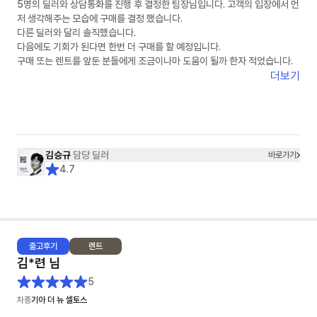
5명의 딜러와 상담통화를 진행 후 결정한 팀장님입니다. 고객의 입장에서 먼
저 생각해주는 모습에 구매를 결정 했습니다.
다른 딜러와 달리 솔직했습니다.
다음에도 기회가 된다면 한번 더 구매를 할 예정입니다.
구매 또는 렌트를 앞둔 분들에게 조금이나마 도움이 될까 한자 적었습니다.
더보기
김승규
담당 딜러
바로가기
4.7
출고
후기
렌트
김*련
님
5
차종
기아 더 뉴 셀토스