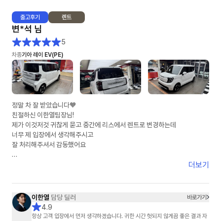
출고
후기
렌트
차량 소식이 없는 날에도, 단 하루도 빠짐 없이 물어 오는 안부 인사와 지연에
변*석
님
대한 안타까움의 표현은, 그 동안 어떤 분야의 영업사원에게도 느껴 보지 못
한 진한 감동이었습니다.
5
차종
기아 레이 EV(PE)
차량이 인도되는 날에 맞춰 보내 주신, 멋진 선물과 감동의 손 카드,,,
자기 개인 돈 써 가면서 사후 감동까지 선사해 주신 그 정성은 절대 흔하지 않
습니다.
이렇게 열정적이고 진심 가득한 영업사원은 어떤 기업의 경영자도 탐낼것 같
정말 차 잘 받았습니다🧡
습니다.
친절하신 이한열팀장님!
훗날 이연주 매니저님이 어떤 기업의 경영자가 되어 크고 좋은 회사를 운영
제가 이것저것 귀찮게 묻고 중간에 리스에서 렌트로 변경하는데
하는 것을 상상해 보는 것도 절대 무리가 아닐 것입니다.
너무 제 입장에서 생각해주시고
잘 처리해주셔서 감동했어요
아는 지인들에게 소문내기 시작했습니다.
"장기 렌트카 생각있어? 엉뚱한데서 지원 받지 말고, 무조건 이연주 매니저
제가 다른곳7군데비교했는데
더보기
한테 연락해~!"
저렴하게 했어요!
주변에 소개할께요
이연주 매니저님! 1월 20일부터 매니저님을 알게 된 인연에 감사합니다^^
감사합니당😍😍😍
이한열
담당 딜러
바로가기
4.9
항상 고객 입장에서 먼저 생각하겠습니다. 귀한 시간 헛되지 않게끔 좋은 결과 자