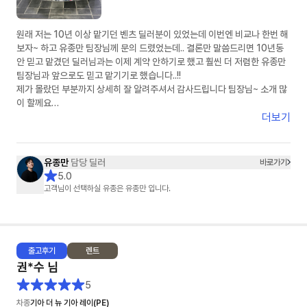
원래 저는 10년 이상 맡기던 벤츠 딜러분이 있었는데 이번엔 비교나 한번 해
보자~ 하고 유종만 팀장님께 문의 드렸었는데.. 결론만 말씀드리면 10년동
안 믿고 맡겼던 딜러님과는 이제 계약 안하기로 했고 훨씬 더 저렴한 유종만
팀장님과 앞으로도 믿고 맡기기로 했습니다..!!
제가 몰랐던 부분까지 상세히 잘 알려주셔서 감사드립니다 팀장님~ 소개 많
이 할께요
더보기
( 아 그리고 피드백 정말 빠릅니다 정말..)
유종만
담당 딜러
바로가기
5.0
고객님이 선택하실 유종은 유종만 입니다.
출고
후기
렌트
권*수
님
5
차종
기아 더 뉴 기아 레이(PE)