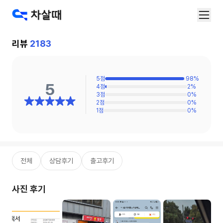
리뷰
2183
5
점
98
%
5
4
점
2
%
3
점
0
%
2
점
0
%
1
점
0
%
전체
상담후기
출고후기
사진 후기