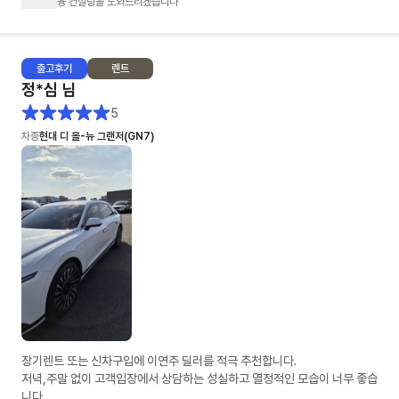
융 컨설팅을 도와드리겠습니다
출고
후기
렌트
정*심
님
5
차종
현대 디 올-뉴 그랜저(GN7)
장기렌트 또는 신차구입에 이연주 딜러를 적극 추천합니다.
저녁,주말 없이 고객입장에서 상담하는 성실하고 열정적인 모습이 너무 좋습
니다.