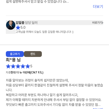
쉽게 설명해주셔서 믿고 맡길 수 있었습니다 👍
더보기
차량 상태도 기대 이상으로 너무 깔끔했고, 인도 과정도 빠르고 정확하게 진
행해주셔서 기분 좋게 받을 수 있었어요 🚗✨
김일중
담당 딜러
바로가기
특히 김일중 담당자님께서 세심하게 챙겨주셔서 끝까지 안심하고 진행할 수
5.0
있었습니다. 다시 한 번 감사드립니다!
고객님을 위해서 오늘도 일중 김일중 매니저입니다! :)
주변에 차량 구매 예정인 분들께도 꼭 추천하고 싶어요 😊
앞으로도 안전운전 잘 하겠습니다!
출고
후기
렌트
감사합니다 🙏
최*용
님
5
차종
현대 더 뉴 아반떼(CN7 F/L)
차를 알아보는 과정이 솔직히 쉽지만은 않았는데,
처음 상담부터 끝까지 한결같이 친절하게 설명해 주셔서 정말 마음이 놓였습
니다.
복잡하고 어려운 부분도 하나하나 알기 쉽게 알려주시고,
제가 이해할 때까지 차분하게 안내해 주셔서 부담 없이 결정할 수 있었어요.
무엇보다 빠른 출고까지 도와주셔서 기다림 없이 차를 받을 수 있었던 점이