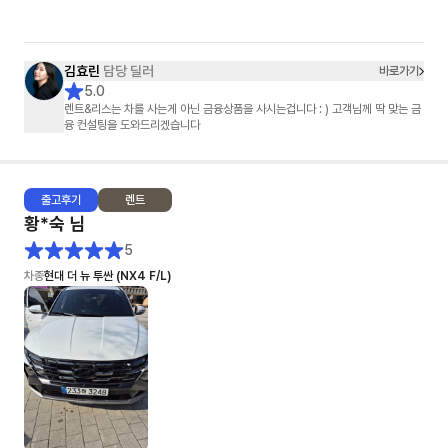
극 추천하고 싶네요!
김효린
담당 딜러
바로가기
5.0
렌트&리스는 차를 사는게 아닌 금융상품을 사시는겁니다 : ) 고객님께 딱 맞는 금
융 컨설팅을 도와드리겠습니다
출고
후기
렌트
황*숙
님
5
차종
현대 더 뉴 투싼 (NX4 F/L)