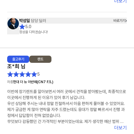
더보기
박성일
담당 딜러
바로가기
5.0
정성을 다하겠습니다!
출고
후기
렌트
조*희
님
5
차종
현대 더 뉴 아반떼(CN7 F/L)
이번에 장기렌트를 알아보면서 여러 곳에서 견적을 받아봤는데, 최종적으로
이곳에서 진행하게 된 이유가 있어 후기 남깁니다.
우선 상담해 주시는 내내 정말 친절하셔서 마음 편하게 물어볼 수 있었어요.
제가 궁금한 게 많아 연락을 자주 드렸는데도 응대가 정말 빠르셔서 진행 과
정에서 답답함이 전혀 없었습니다.
무엇보다 감동했던 건 가격적인 부분이었는데요. 제가 생각한 예산 범위 내
에서 최저가를 맞춰주시려고 끝까지 노력해 주시는 모습에 신뢰가 확 갔습니
더보기
다. 덕분에 좋은 조건으로 계약 마쳤습니다. 장기렌트 고민 중이신 분들께 적