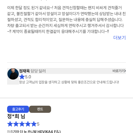
이제 한달 정도 된거 같네요~! 처음 견적신청할때는 왠지 비싸게 견적줄거
같고, 불친절할거 같아서 망설이고 망설이다가 연락했는데 상담받는 내내 친
절하셨고, 견적도 합리적이었고, 질문하는 내용에 충실히 답해주셨습니다.
차량 출고되서 받는 순간까지 세심하게 연락주시고 챙겨주셔서 감사합니다
~!! 계약이 종료될때까지 한결같이 응대해주시기를 기대합니다~!!
더보기
정재욱
담당 딜러
바로가기
5.0
항상 고객님의 입장을 생각하고 상황에 맞춰 좋은조건으로 안내해 드립니다!
출고
후기
렌트
정*희
님
5
차종
기아 더 뉴 카니발 HEV(KA4 F/L)