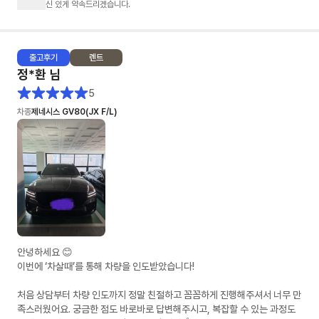
신 있게 약속드리겠습니다.
출고
후기
렌트
정*환
님
5
차종
제네시스 GV80(JX F/L)
안녕하세요 😊
이번에 ‘차살때’를 통해 차량을 인도받았습니다!
처음 상담부터 차량 인도까지 정말 친절하고 꼼꼼하게 진행해주셔서 너무 만
족스러웠어요. 궁금한 점도 바로바로 답변해주시고, 복잡할 수 있는 과정도