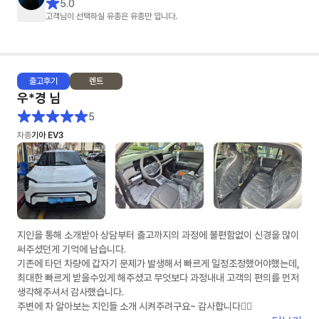
5.0
진행할 수 있었습니다.
고객님이 선택하실 유종은 유종만 입니다.
덕분에 차량 출고까지 기분 좋게 진행했습니다.
장기렌트 알아보시는 분들은 유종만 팀장님께 상담 받아보세요~
출고
후기
렌트
우*경
님
5
차종
기아 EV3
지인을 통해 소개받아 상담부터 출고까지의 과정에 불편함없이 신경을 많이
써주셨던게 기억에 남습니다.
기존에 타던 차량에 갑자기 문제가 발생해서 빠르게 일정조정했어야했는데,
최대한 빠르게 받을수있게 해주셨고 무엇보다 과정내내 고객의 편의를 먼저
생각해주셔서 감사했습니다.
주변에 차 알아보는 지인들 소개 시켜주려구요~ 감사합니다👍🏻