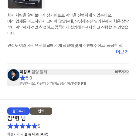
회사 차량을 알아보다가 장기렌트로 계약을 진행하게 되었는데요.
여러 업체를 비교하면서 고민이 많았는데, 담당해주신 딜러분께서 처음 상담
부터 계약까지 정말 친절하고 꼼꼼하게 설명해주셔서 믿고 진행할 수 있었습
니다.
견적도 여러 조건으로 비교해서 제 상황에 맞게 추천해주셨고, 궁금한 점을
문의할 때마다 빠르게 답변해주셔서 진행 과정이 굉장히 편했습니다.
더보기
무엇보다 불필요한 권유 없이 필요한 부분만 정확하게 안내해주신 점이 가장
좋았습니다.
이강욱
담당 딜러
바로가기
차량 계약 진행도 빠르게 처리해주셔서 만족스럽게 계약 완료했습니다.
5.0
장기렌트 고민하시는 분들 계시면 한 번 상담 받아보셔도 좋을 것 같습니다.
안녕하세요. 차살때 장기렌트 팀장 이강욱입니다!
끝까지 신경 써주신 담당 이강욱 딜러님 감사드립니다. 앞으로도 잘 부탁드
립니다!
추가 차량도 곧 문의 드리겠습니다.!
출고
후기
렌트
김*현
님
5
차종
기아 디 올 뉴 니로(SG2)