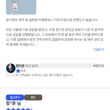
장기렌트 계약 후 실제로 이용해보니 기대 이상으로 만족도가 높습니다.
작년 겨울에 기본 상담을 받았고, 이후 전기차 보조금 정보가 나온 뒤 본격적
으로 상담을 진행했습니다. 그 과정에서 약 한 달 동안 여러 가지를 문의드렸
고, 다른 업체에서 받은 견적서까지 꼼꼼하게 검토해 주시는 등 매우 성의 있
게 응대해 주셨습니다.
더보기
단순한 상담을 넘어, 끝까지 책임지고 도와주신다는 느낌을 받았고 항상 친
절하게 응대해 주셔서 신뢰가 갔습니다. 고객 입장에서 최선을 다해 주신다
는 점이 분명하게 느껴졌고, 덕분에 만족스러운 선택을 할 수 있었습니다. 첫
정다운
담당 딜러
바로가기
장기렌트이자 첫 차 구매였는데 매우 좋은 경험이었고, 만족스러웠기 때문에
5.0
지인도 소개하여 출고하셨습니다.
제 고객님들이 손해 보는 일은 절대 만들지 않습니다
출고
후기
렌트
정*준
님
5