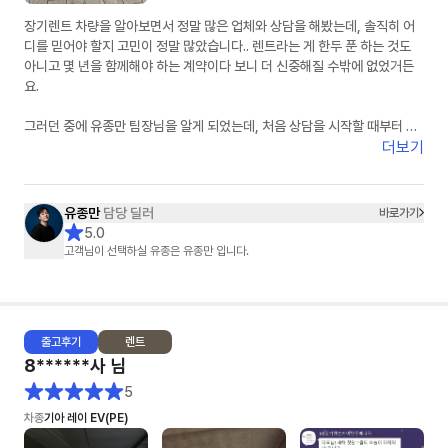
장기렌트 차량을 알아보면서 정말 많은 업체와 상담을 해봤는데, 솔직히 어
디를 믿어야 할지 고민이 정말 많았습니다.. 렌트라는 게 한두 푼 하는 것도
아니고 몇 년을 함께해야 하는 계약이다 보니 더 신중해질 수밖에 없었거든
요.
그러던 중에 유종만 팀장님을 알게 되었는데, 처음 상담을 시작할 때부터 느
낌이 정말 달랐습니다. 무엇보다 피드백이 정말 빠르셨습니다. 궁금한 게 있
더보기
어서 연락드리면 항상 빠르게 답변을 주셔서 답답함이 전혀 없었고, 차량 조
건이나 견적 관련해서도 하나하나 자세하게 설명해주셔서 믿음이 갔습니다.
유종만
담당 딜러
바로가기
특히 좋았던 점은 거짓 없이 솔직한 견적을 주신다는 점이었습니다. 다른 곳
5.0
에서는 무조건 싸다고만 하거나 나중에 추가 조건이 붙는 경우도 많았는데,
고객님이 선택하실 유종은 유종만 입니다.
유종만 팀장님은 처음부터 가능한 조건과 불가능한 조건을 명확하게 설명해
주셔서 오히려 더 신뢰가 생겼습니다. 괜히 좋은 말만 하는 게 아니라 고객 입
장에서 정말 도움이 되는 방향으로 안내해 주시는 게 느껴졌습니다.
출고
후기
렌트
또 한 가지 정말 만족스러웠던 부분은 꼼꼼한 사후관리입니다. 사실 계약하
8******사
님
고 나면 연락이 잘 안 되는 경우도 많다고 들었는데, 차량 출고 과정에서도 계
속 진행 상황을 알려주시고, 출고 이후에도 필요한 부분이 있는지 먼저 챙겨
5
주셔서 정말 감동이었습니다. 이런 부분에서 “아, 이 분은 정말 책임감 있게
차종
기아 레이 EV(PE)
일을 하시는 분이구나”라는 생각이 들었습니다.