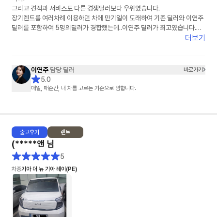
그리고 견적과 서비스도 다른 경쟁딜러보다 우위였습니다.
장기렌트를 여러차례 이용하던 차에 만기일이 도래하여 기존 딜러와 이연주
딜러를 포함하여 5명의딜러가 경합했는데..이연주 딜러가 최고였습니다.
이연주 딜러에게 장기렌트 서류를 모두 전달하고 장기렌트 계약서 쓰기 직전
더보기
에 차량 색상을 보러 자동차 대리점을 방문했다가 구입으로 변경했지만, 구
입 역시 이연주 딜러가 끝까지 맡아서 잘 해주어 너무 감사했습니다.
이연주
담당 딜러
바로가기
다시 한번 이연주 딜러를 칭찬하고 추천드립니다.
5.0
이연주 딜러를 선택하시면 반드시 후회 안하리라 봅니다.
매일, 매순간, 내 차를 고르는 기준으로 임합니다.
이연주 딜러님, 건승하세요.^^
출고
후기
렌트
(*****앤
님
5
차종
기아 더 뉴 기아 레이(PE)