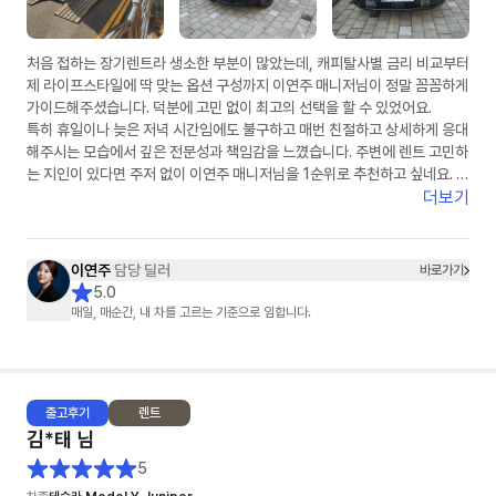
처음 접하는 장기렌트라 생소한 부분이 많았는데, 캐피탈사별 금리 비교부터
제 라이프스타일에 딱 맞는 옵션 구성까지 이연주 매니저님이 정말 꼼꼼하게
가이드해주셨습니다. 덕분에 고민 없이 최고의 선택을 할 수 있었어요.
​특히 휴일이나 늦은 저녁 시간임에도 불구하고 매번 친절하고 상세하게 응대
해주시는 모습에서 깊은 전문성과 책임감을 느꼈습니다. 주변에 렌트 고민하
는 지인이 있다면 주저 없이 이연주 매니저님을 1순위로 추천하고 싶네요. 마
지막까지 무사고를 기원하며 챙겨주신 선물도 차에 예쁘게 잘 달고 다니겠습
더보기
니다. 정말 감사합니다!"
이연주
담당 딜러
바로가기
5.0
매일, 매순간, 내 차를 고르는 기준으로 임합니다.
출고
후기
렌트
김*태
님
5