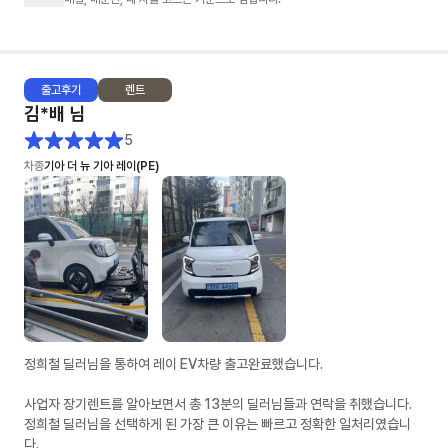
- 제가 렌트 경험이 없어 정말 귀찮게 많은 견적을 요청 드렸는데도 불구하
고, 다양한 시뮬레이션으로 견적을 주셨습니다. (무보증, 선보증20%, 선납
20% 등등)
출고
후기
렌트
2. 문의에 대한 회신 속도: ★★★★★
김*배
님
- 타사는 오전에 문의를 드리면 오후 3~4시쯤 답변이 오거나 오후 6시 이후
에 답변와서 또 답변하면 지금은 영업시간이 아닙니다... 이런 멘트가 나왔었
5
어요. (봇 응대)
차종
기아 더 뉴 기아 레이(PE)
- 차살때는 전혀 그런것 없이 친절하게 설명해주시고 오히려 제가 답변을 늦
게 드린적이 있었네요
3. 차량 출고: ★★★★★
- 다른 업체도 빠른출고 상품이 있었어요. 저는 다 빠른출고 상품으로 알아보
았구요. 타사는 먼저 약정요청을 했는데 약정서가 더 늦게 오고, 차살때는 영
업일 기준 바로 다음날 왔습니다.
- 전자약정 후 이연주 매니저님이 엄청 노력해주신게 보일정도로 바로 후에
바로 차량 배차가 되었어요. 물론 운빨도 조금 있는것 같았어요. (모두가 이
런 스케줄로 진행되진 않을 수 있을거 같아요)
정희철 딜러님을 통하여 레이 EV차량 출고완료했습니다.
- 저 같은 경우 (금요일) 최종견적 > (월요일) 전자약정 > (수요일) 차량검수
> (목요일) 차량인수
사업자 장기렌트를 알아보면서 총 13분의 딜러님들과 연락을 취했습니다.
정희철 딜러님을 선택하게 된 가장 큰 이유는 빠르고 정확한 일처리였습니
4. 차량 상태: ★★★★
다.