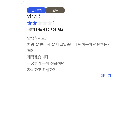
출고
후기
렌트
양*영
님
2
차종
제네시스 G80(RG3 F/L)
안녕하세요.
차량 잘 받아서 잘 타고있습니다 원하는차량 원하는가
격에
계약했습니다.
궁굼한거 문의 전화하면
자세하고 친절하게
더보기
잘 설명해주셨어요
다만 연락이 잘안되고
답변이 늦어 불편했습니다.