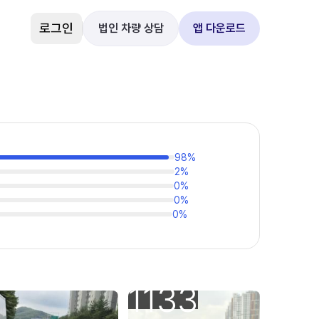
로그인
법인 차량 상담
앱 다운로드
98
%
2
%
0
%
0
%
0
%
1133