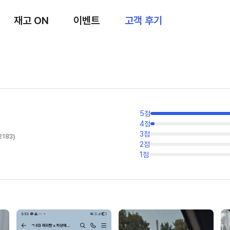
재고 ON
이벤트
고객 후기
5
점
4
점
3
점
2183
)
2
점
1
점