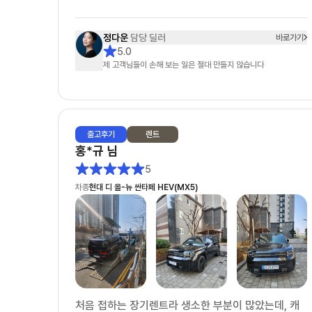
단순한 상담을 넘어, 끝까지 책임지고 도와주신다는
정다운
담당 딜러
바로가기
느낌을 받았고 항상 친절하게 응대해 주셔서 신뢰가
5.0
제 고객님들이 손해 보는 일은 절대 만들지 않습니다
갔습니다. 고객 입장에서 최선을 다해 주신다는 점이
분명하게 느껴졌고, 덕분에 만족스러운 선택을 할 수
있었습니다. 첫 장기렌트이자 첫 차 구매였는데 매우
좋은 경험이었고, 만족스러웠기 때문에 지인도 소개하
출고
후기
렌트
여 출고하셨습니다.
홍*규
님
5
차종
현대 디 올-뉴 싼타페 HEV(MX5)
처음 접하는 장기렌트라 생소한 부분이 많았는데, 캐