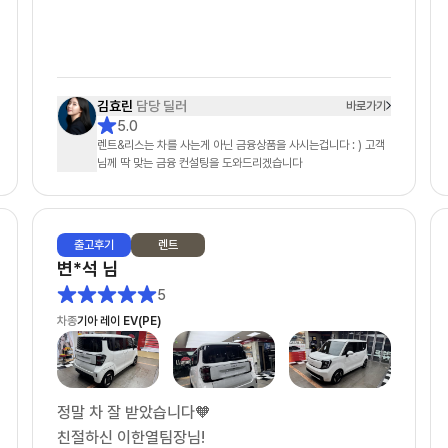
좋은 조건으로 계약 마쳤습니다. 장기렌트 고민 중이
신 분들께 적극 추천하고 싶네요!
김효린
담당 딜러
바로가기
5.0
렌트&리스는 차를 사는게 아닌 금융상품을 사시는겁니다 : ) 고객
님께 딱 맞는 금융 컨설팅을 도와드리겠습니다
출고
후기
렌트
변*석
님
5
차종
기아 레이 EV(PE)
정말 차 잘 받았습니다🧡
친절하신 이한열팀장님!