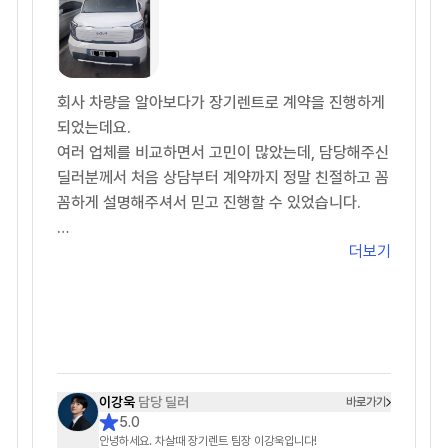
있었는데 손톱으로 긁어내긴 했지만, 잔기스가 조금
났어요
5. 종합: ★★★★★+★★★
회사 차량을 알아보다가 장기렌트로 계약을 진행하게
♥ 이연주 매니저님 감사합니다 ♥
되었는데요.
여러 업체를 비교하면서 고민이 많았는데, 담당해주신
딜러분께서 처음 상담부터 계약까지 정말 친절하고 꼼
꼼하게 설명해주셔서 믿고 진행할 수 있었습니다.
더보기
견적도 여러 조건으로 비교해서 제 상황에 맞게 추천
해주셨고, 궁금한 점을 문의할 때마다 빠르게 답변해
주셔서 진행 과정이 굉장히 편했습니다.
무엇보다 불필요한 권유 없이 필요한 부분만 정확하게
안내해주신 점이 가장 좋았습니다.
차량 계약 진행도 빠르게 처리해주셔서 만족스럽게 계
이강욱
담당 딜러
바로가기
5.0
약 완료했습니다.
안녕하세요. 차살때 장기렌트 팀장 이강욱입니다!