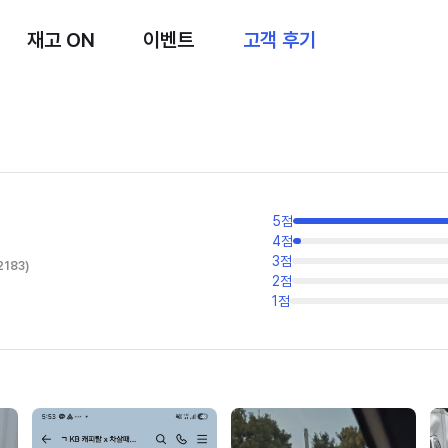
재고 ON
이벤트
고객 후기
5
점
4
점
3
점
2183
)
2
점
1
점