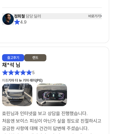
견적을 받고 다른 옵션을 요청하면 수정 보완된 견적
정희철
담당 딜러
바로가기
을 재송부받기까지 걸리는 시간은 1분 내외입니다.
4.9
또한 다른 옵션을 요청할경우 고객이 이 옵션을 왜 요
청했는지까지 이해해주시며 고객의 편에서 함께 고민
해주셨습니다.
그래서 정희철 딜러님을 선택하게 되었고 견적, 계약,
출고
후기
렌트
출고까지 모든 일들이 아주 NICE했습니다.
채*석
님
어떤 딜러님께서 '10개월 대기 해야하고 현재 본인의
5
고객은 5개월째 대기중입니다.'라는 레이 EV차량을 1
차종
기아 더 뉴 기아 레이(PE)
달반만에 빠르게 출고해주셨습니다.
보조금이라던지, 출고시 탁송처럼 딜러님의 영향이 아
닌 부분에서 문제가 있을때도 딜러님이 모든 부분을
효린님과 인터넷을 보고 상담을 진행했습니다.
다 해결해주셨습니다.
처음엔 보이스 피싱이 아닌가 싶을 정도로 친절하시고
특히 탁송건은 정말 너무 감사드렸습니다. "제가 만약
궁금한 사항에 대해 건건이 답변해 주셨습니다.
~"이라는 고객의 편에서 먼저 생각해주시면 정희철