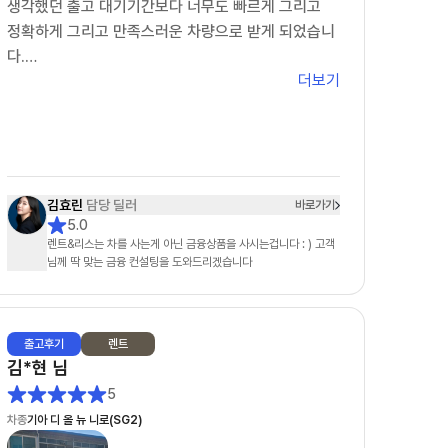
생각했던 출고 대기기간보다 너무도 빠르게 그리고
딜러님을 적극 추천해드리며 이번사업자 렌트 기간이
정확하게 그리고 만족스러운 차량으로 받게 되었습니
종료가 되어도 저는 정희철 딜러님과 함께 하고 싶습
다.
니다.
더보기
다음에도 차살때를 통해 효린메니져를 통해 차를 신청
해서
받겠다고 말씀드렸습니다.
딸아이의 첫차가 차살때와 효린님을 통해 만족스럽게
되어
다시한번 감사의 말을 전합니다.
김효린
담당 딜러
바로가기
5.0
차살때 화이팅
렌트&리스는 차를 사는게 아닌 금융상품을 사시는겁니다 : ) 고객
효린님 화이팅
님께 딱 맞는 금융 컨설팅을 도와드리겠습니다
출고
후기
렌트
김*현
님
5
차종
기아 디 올 뉴 니로(SG2)