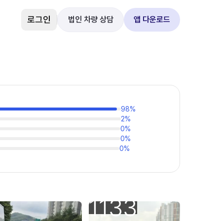
로그인
법인 차량 상담
앱 다운로드
98
%
2
%
0
%
0
%
0
%
1133