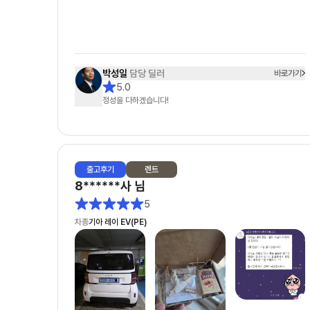
합니다👍🏻
박성일
담당 딜러
바로가기
5.0
정성을 다하겠습니다!
출고
후기
렌트
8******사
님
5
차종
기아 레이 EV(PE)