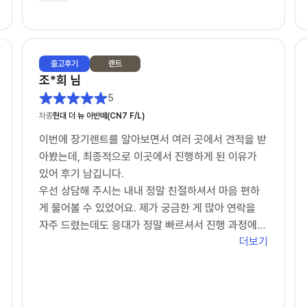
장기렌트 고민하시는 분들 계시면 한 번 상담 받아보
셔도 좋을 것 같습니다.
끝까지 신경 써주신 담당 이강욱 딜러님 감사드립니
출고
후기
렌트
다. 앞으로도 잘 부탁드립니다!
조*희
님
추가 차량도 곧 문의 드리겠습니다.!
5
차종
현대 더 뉴 아반떼(CN7 F/L)
이번에 장기렌트를 알아보면서 여러 곳에서 견적을 받
아봤는데, 최종적으로 이곳에서 진행하게 된 이유가
있어 후기 남깁니다.
우선 상담해 주시는 내내 정말 친절하셔서 마음 편하
게 물어볼 수 있었어요. 제가 궁금한 게 많아 연락을
자주 드렸는데도 응대가 정말 빠르셔서 진행 과정에서
더보기
답답함이 전혀 없었습니다.
무엇보다 감동했던 건 가격적인 부분이었는데요. 제가
생각한 예산 범위 내에서 최저가를 맞춰주시려고 끝까
지 노력해 주시는 모습에 신뢰가 확 갔습니다. 덕분에