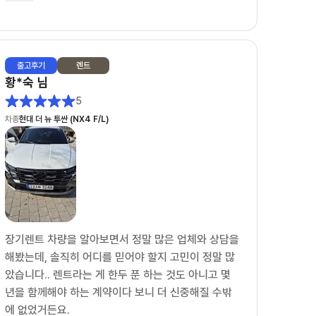
무엇보다 상담하면서 느낀 건 사람이 정말 좋으시다는
점이었습니다. 단순히 계약만 하는 느낌이 아니라 끝
까지 책임지고 챙겨주시는 느낌이라 더 믿고 진행할
출고
후기
렌트
수 있었습니다.
황*숙
님
5
덕분에 차량 출고까지 기분 좋게 진행했습니다.
차종
현대 더 뉴 투싼 (NX4 F/L)
장기렌트 알아보시는 분들은 유종만 팀장님께 상담 받
아보세요~
장기렌트 차량을 알아보면서 정말 많은 업체와 상담을
해봤는데, 솔직히 어디를 믿어야 할지 고민이 정말 많
았습니다.. 렌트라는 게 한두 푼 하는 것도 아니고 몇
년을 함께해야 하는 계약이다 보니 더 신중해질 수밖
에 없었거든요.