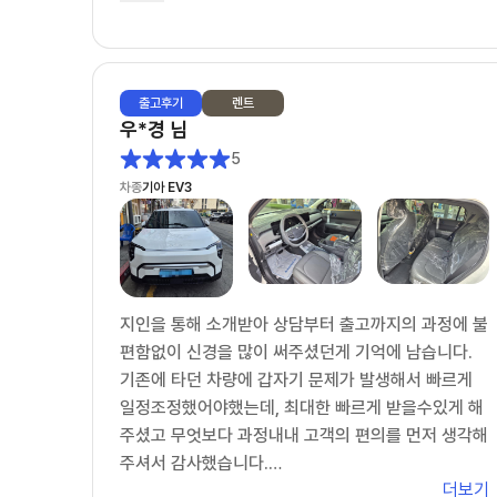
리점을 방문했다가 구입으로 변경했지만, 구입 역시
이연주 딜러가 끝까지 맡아서 잘 해주어 너무 감사했
습니다.
출고
후기
렌트
다시 한번 이연주 딜러를 칭찬하고 추천드립니다.
우*경
님
이연주 딜러를 선택하시면 반드시 후회 안하리라 봅니
5
다.
차종
기아 EV3
이연주 딜러님, 건승하세요.^^
지인을 통해 소개받아 상담부터 출고까지의 과정에 불
편함없이 신경을 많이 써주셨던게 기억에 남습니다.
기존에 타던 차량에 갑자기 문제가 발생해서 빠르게
일정조정했어야했는데, 최대한 빠르게 받을수있게 해
주셨고 무엇보다 과정내내 고객의 편의를 먼저 생각해
주셔서 감사했습니다.
더보기
주변에 차 알아보는 지인들 소개 시켜주려구요~ 감사