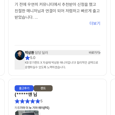
오히려 제가 답변을 늦게 드린적이 있었네요
기 전에 우연히 커뮤니티에서 추천받아 신청을 했고
친절한 매니저님과 연결이 되어 저렴하고 빠르게 출고
3. 차량 출고: ★★★★★
받았습니다.
- 다른 업체도 빠른출고 상품이 있었어요. 저는 다 빠
더보기
빠른 출고 친절한 상담 진심으로 감사합니다!!!
른출고 상품으로 알아보았구요. 타사는 먼저 약정요청
탁송 기사님도 원하는 시간 원하는 장소까지 직접 탁
을 했는데 약정서가 더 늦게 오고, 차살때는 영업일 기
송을 해주셨습니다!!
준 바로 다음날 왔습니다.
강력 추천합니다!!
- 전자약정 후 이연주 매니저님이 엄청 노력해주신게
박상환
담당 딜러
바로가기
보일정도로 바로 후에 바로 차량 배차가 되었어요. 물
5.0
론 운빨도 조금 있는것 같았어요. (모두가 이런 스케줄
KB 장기렌트 X 차살때 박상환 매니저입니다! 합리적인 금액으로
운행하실수 있도록 노력하겠습니다.
로 진행되진 않을 수 있을거 같아요)
- 저 같은 경우 (금요일) 최종견적 > (월요일) 전자약
정 > (수요일) 차량검수 > (목요일) 차량인수
출고
후기
렌트
4. 차량 상태: ★★★★
(*****앤
님
- 수요일~목요일 비가 오는 날씨라 세차를 했지만 아
5
쉽게도 물자국이 남아있었어요. 조금 아쉬운건 리어
차종
기아 더 뉴 기아 레이(PE)
스포일러 부분에 흰색 페인트 같은 것이(3cm) 묻어