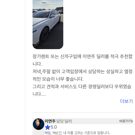
장기렌트 또는 신차구입에 이연주 딜러를 적극 추천합
니다.
저녁,주말 없이 고객입장에서 상담하는 성실하고 열정
적인 모습이 너무 좋습니다.
그리고 견적과 서비스도 다른 경쟁딜러보다 우위였습
니다.
더보기
장기렌트를 여러차례 이용하던 차에 만기일이 도래하
여 기존 딜러와 이연주 딜러를 포함하여 5명의딜러가
경합했는데..이연주 딜러가 최고였습니다.
이연주
담당 딜러
바로가기
이연주 딜러에게 장기렌트 서류를 모두 전달하고 장기
5.0
렌트 계약서 쓰기 직전에 차량 색상을 보러 자동차 대
매일, 매순간, 내 차를 고르는 기준으로 임합니다.