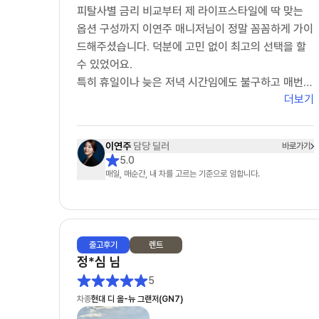
피탈사별 금리 비교부터 제 라이프스타일에 딱 맞는
옵션 구성까지 이연주 매니저님이 정말 꼼꼼하게 가이
드해주셨습니다. 덕분에 고민 없이 최고의 선택을 할
수 있었어요.
​특히 휴일이나 늦은 저녁 시간임에도 불구하고 매번
더보기
친절하고 상세하게 응대해주시는 모습에서 깊은 전문
성과 책임감을 느꼈습니다. 주변에 렌트 고민하는 지
인이 있다면 주저 없이 이연주 매니저님을 1순위로 추
이연주
담당 딜러
바로가기
천하고 싶네요. 마지막까지 무사고를 기원하며 챙겨주
5.0
신 선물도 차에 예쁘게 잘 달고 다니겠습니다. 정말 감
매일, 매순간, 내 차를 고르는 기준으로 임합니다.
사합니다!"
출고
후기
렌트
정*심
님
5
차종
현대 디 올-뉴 그랜저(GN7)