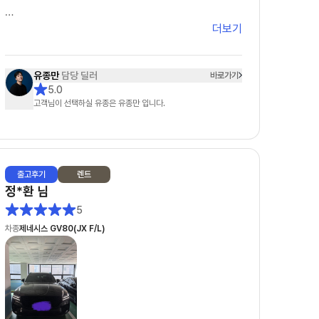
더보기
그러던 중에 유종만 팀장님을 알게 되었는데, 처음 상
담을 시작할 때부터 느낌이 정말 달랐습니다. 무엇보
다 피드백이 정말 빠르셨습니다. 궁금한 게 있어서 연
유종만
담당 딜러
바로가기
락드리면 항상 빠르게 답변을 주셔서 답답함이 전혀
5.0
없었고, 차량 조건이나 견적 관련해서도 하나하나 자
고객님이 선택하실 유종은 유종만 입니다.
세하게 설명해주셔서 믿음이 갔습니다.
특히 좋았던 점은 거짓 없이 솔직한 견적을 주신다는
점이었습니다. 다른 곳에서는 무조건 싸다고만 하거나
출고
후기
렌트
나중에 추가 조건이 붙는 경우도 많았는데, 유종만 팀
정*환
님
장님은 처음부터 가능한 조건과 불가능한 조건을 명확
5
하게 설명해 주셔서 오히려 더 신뢰가 생겼습니다. 괜
차종
제네시스 GV80(JX F/L)
히 좋은 말만 하는 게 아니라 고객 입장에서 정말 도움
이 되는 방향으로 안내해 주시는 게 느껴졌습니다.
또 한 가지 정말 만족스러웠던 부분은 꼼꼼한 사후관
리입니다. 사실 계약하고 나면 연락이 잘 안 되는 경우