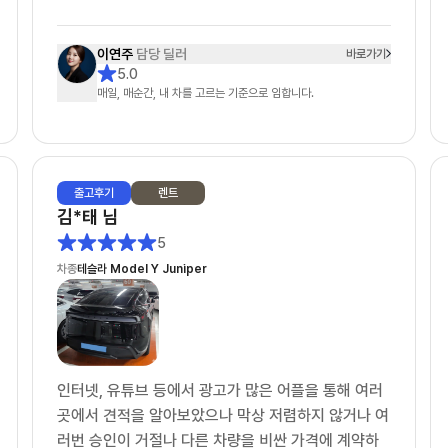
인터넷 서칭으로 차살때와 타사에 견적을 여쭤놓은 상
태였어요.
이연주
담당 딜러
바로가기
정말 운 좋게 차살때에 이연주 매니저님과 연결 되었
5.0
고, 타사는 봇(bot) 계정으로 응대 하는거 같았습니
매일, 매순간, 내 차를 고르는 기준으로 임합니다.
다.
1. 상품에 대한 설명: ★★★★★
- 제가 렌트 경험이 없어 정말 귀찮게 많은 견적을 요
출고
후기
렌트
청 드렸는데도 불구하고, 다양한 시뮬레이션으로 견적
김*태
님
을 주셨습니다. (무보증, 선보증20%, 선납20% 등
5
등)
차종
테슬라 Model Y Juniper
2. 문의에 대한 회신 속도: ★★★★★
- 타사는 오전에 문의를 드리면 오후 3~4시쯤 답변이
오거나 오후 6시 이후에 답변와서 또 답변하면 지금은
영업시간이 아닙니다... 이런 멘트가 나왔었어요. (봇
인터넷, 유튜브 등에서 광고가 많은 어플을 통해 여러
응대)
곳에서 견적을 알아보았으나 막상 저렴하지 않거나 여
- 차살때는 전혀 그런것 없이 친절하게 설명해주시고
러번 승인이 거절나 다른 차량을 비싼 가격에 계약하