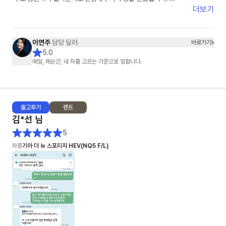
​차량 배정부터 탁송까지 중간중간 진행 상황을 먼저 알려주시고, 제가 놓칠
더보기
수 있는 부분까지 하나부터 열까지 세심하게 신경 써주신 덕분에 오늘 기분
좋게 드라이브 다녀왔네요. 빠르고 정확한 일 처리는 물론이고 정말 친절하
십니다. 장기렌트 고민 중이시라면 스타타당 이연주 매니저님 강력 추천합니
이연주
담당 딜러
바로가기
다!"
5.0
매일, 매순간, 내 차를 고르는 기준으로 임합니다.
출고
후기
렌트
김*선
님
5
차종
기아 더 뉴 스포티지 HEV(NQ5 F/L)