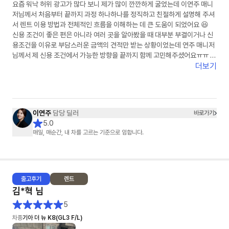
요즘 워낙 허위 광고가 많다 보니 제가 많이 깐깐하게 굴었는데 이연주 매니
저님께서 처음부터 끝까지 과정 하나하나를 정직하고 친절하게 설명해 주셔
서 렌트 이용 방법과 전체적인 흐름을 이해하는 데 큰 도움이 되었어요 😆
신용 조건이 좋은 편은 아니라 여러 곳을 알아봤을 때 대부분 부결이거나 신
용조건을 이유로 부담스러운 금액의 견적만 받는 상황이었는데 연주 매니저
님께서 제 신용 조건에서 가능한 방향을 끝까지 함께 고민해주셨어요ㅠㅠ 그
래서 덕분에 다행히 초기 비용 없이 계약까지 진행할 수 있었고 금액도 제가
더보기
알아본 곳 중 가장 합리적으로 이용할 수 있게 되어 정말 많이 신경 써 주셨다
는 게 느껴졌고 감사한 마음이 들었습니다🙏✨
원래 의심도 많고 깐깐한 편이라 무언가를 결정할 때 비교도 많이 하고 고민
도 많이 하는 스타일이었는데 이번에는 의심할 필요도 없었고 깐깐하게 굴
이연주
담당 딜러
바로가기
필요도 없을 만큼 꼼꼼하게 하나하나 함께 확인해 주셔서 마음 놓고 진행할
5.0
수 있었습니다!! 주변에서 렌트 이용을 고민하는 분이 있다면 주저 없이 소개
매일, 매순간, 내 차를 고르는 기준으로 임합니다.
해 드리고 싶은 매니저님이었습니다 👍 그동안 고생 정말 많으셨고 진심으
로 감사했습니다💛다음에 또 꼭 연락드리겠습니다😆
출고
후기
렌트
김*혁
님
5
차종
기아 더 뉴 K8(GL3 F/L)