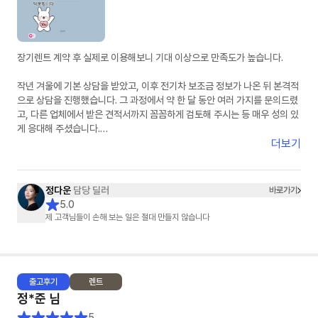
장기렌트 계약 후 실제로 이용해보니 기대 이상으로 만족도가 높습니다.
작년 겨울에 기본 상담을 받았고, 이후 전기차 보조금 정보가 나온 뒤 본격적
으로 상담을 진행했습니다. 그 과정에서 약 한 달 동안 여러 가지를 문의드렸
고, 다른 업체에서 받은 견적서까지 꼼꼼하게 검토해 주시는 등 매우 성의 있
게 응대해 주셨습니다.
더보기
단순한 상담을 넘어, 끝까지 책임지고 도와주신다는 느낌을 받았고 항상 친
절하게 응대해 주셔서 신뢰가 갔습니다. 고객 입장에서 최선을 다해 주신다
는 점이 분명하게 느껴졌고, 덕분에 만족스러운 선택을 할 수 있었습니다. 첫
정다운
담당 딜러
바로가기
장기렌트이자 첫 차 구매였는데 매우 좋은 경험이었고, 만족스러웠기 때문에
5.0
지인도 소개하여 출고하셨습니다.
제 고객님들이 손해 보는 일은 절대 만들지 않습니다
출고
후기
렌트
정*준
님
5