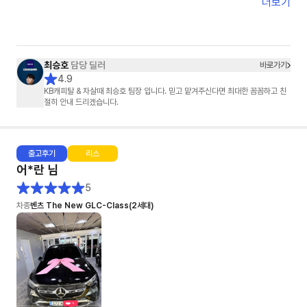
정말 감사했습니다.
더보기
단순히 차를 판매하신 게 아니라,
고객의 마음까지 배려해 주셨다는 느낌을 받았습니다.
덕분에 기분 좋게 차를 인도받았습니다.
진심으로 감사드립니다. 😊
최승호
담당 딜러
바로가기
4.9
KB캐피탈 & 차살때 최승호 팀장 입니다. 믿고 맡겨주신다면 최대한 꼼꼼하고 친
절히 안내 드리겠습니다.
출고
후기
리스
어*란
님
5
차종
벤츠 The New GLC-Class(2세대)