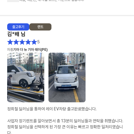
- 제가 렌트 경험이 없어 정말 귀찮게 많은 견적을 요청 드렸는데도 불구하
고, 다양한 시뮬레이션으로 견적을 주셨습니다. (무보증, 선보증20%, 선납
20% 등등)
출고
후기
렌트
2. 문의에 대한 회신 속도: ★★★★★
김*배
님
- 타사는 오전에 문의를 드리면 오후 3~4시쯤 답변이 오거나 오후 6시 이후
에 답변와서 또 답변하면 지금은 영업시간이 아닙니다... 이런 멘트가 나왔었
5
어요. (봇 응대)
차종
기아 더 뉴 기아 레이(PE)
- 차살때는 전혀 그런것 없이 친절하게 설명해주시고 오히려 제가 답변을 늦
게 드린적이 있었네요
3. 차량 출고: ★★★★★
- 다른 업체도 빠른출고 상품이 있었어요. 저는 다 빠른출고 상품으로 알아보
았구요. 타사는 먼저 약정요청을 했는데 약정서가 더 늦게 오고, 차살때는 영
업일 기준 바로 다음날 왔습니다.
- 전자약정 후 이연주 매니저님이 엄청 노력해주신게 보일정도로 바로 후에
바로 차량 배차가 되었어요. 물론 운빨도 조금 있는것 같았어요. (모두가 이
런 스케줄로 진행되진 않을 수 있을거 같아요)
정희철 딜러님을 통하여 레이 EV차량 출고완료했습니다.
- 저 같은 경우 (금요일) 최종견적 > (월요일) 전자약정 > (수요일) 차량검수
> (목요일) 차량인수
사업자 장기렌트를 알아보면서 총 13분의 딜러님들과 연락을 취했습니다.
정희철 딜러님을 선택하게 된 가장 큰 이유는 빠르고 정확한 일처리였습니
4. 차량 상태: ★★★★
다.