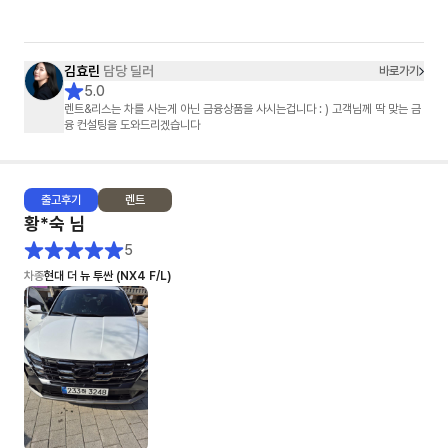
극 추천하고 싶네요!
김효린
담당 딜러
바로가기
5.0
렌트&리스는 차를 사는게 아닌 금융상품을 사시는겁니다 : ) 고객님께 딱 맞는 금
융 컨설팅을 도와드리겠습니다
출고
후기
렌트
황*숙
님
5
차종
현대 더 뉴 투싼 (NX4 F/L)