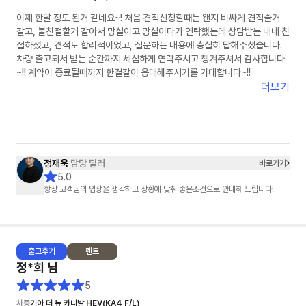
이제 한달 정도 된거 같네요~! 처음 견적신청할때는 왠지 비싸게 견적줄거
같고, 불친절할거 같아서 망설이고 망설이다가 연락했는데 상담받는 내내 친
절하셨고, 견적도 합리적이었고, 질문하는 내용에 충실히 답해주셨습니다.
차량 출고되서 받는 순간까지 세심하게 연락주시고 챙겨주셔서 감사합니다
~!! 계약이 종료될때까지 한결같이 응대해주시기를 기대합니다~!!
더보기
정재욱
담당 딜러
바로가기
5.0
항상 고객님의 입장을 생각하고 상황에 맞춰 좋은조건으로 안내해 드립니다!
출고
후기
렌트
정*희
님
5
차종
기아 더 뉴 카니발 HEV(KA4 F/L)