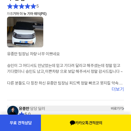
5
차종
기아 더 뉴 기아 레이(PE)
유종만 팀장님 차량 너무 이쁘네요
승인이 그 어디서도 안났었는데 믿고 기다려 달라고 해주셨는데 정말 믿고
기다렸더니 승인도 났고,이쁜차량 으로 보답 해주셔서 정말 감사드립니다 ~
다른 분들도 다 칭찬 하신 유종만 팀장님 피드백 정말 빠르고 못지킬 약속 안
하시는 딜러님이 맞습니다 제가 경험 하였어요
더보기
잘 탈께요 유팀장님 감사드려요
유종만
담당 딜러
바로가기
5.0
고객님이 선택하실 유종은 유종만 입니다.
카카오톡 견적문의
무료 견적상담