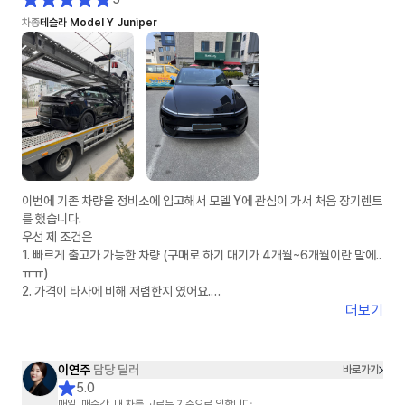
차종
테슬라 Model Y Juniper
이번에 기존 차량을 정비소에 입고해서 모델 Y에 관심이 가서 처음 장기렌트
를 했습니다.
우선 제 조건은
1. 빠르게 출고가 가능한 차량 (구매로 하기 대기가 4개월~6개월이란 말에..
ㅠㅠ)
2. 가격이 타사에 비해 저렴한지 였어요.
더보기
인터넷 서칭으로 차살때와 타사에 견적을 여쭤놓은 상태였어요.
정말 운 좋게 차살때에 이연주 매니저님과 연결 되었고, 타사는 봇(bot) 계
정으로 응대 하는거 같았습니다.
이연주
담당 딜러
바로가기
5.0
1. 상품에 대한 설명: ★★★★★
매일, 매순간, 내 차를 고르는 기준으로 임합니다.