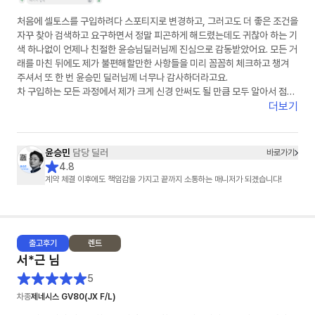
처음에 셀토스를 구입하려다 스포티지로 변경하고, 그러고도 더 좋은 조건을
자꾸 찾아 검색하고 요구하면서 정말 피곤하게 해드렸는데도 귀찮아 하는 기
색 하나없이 언제나 친절한 윤승님딜러님께 진심으로 감동받았어요. 모든 거
래를 마친 뒤에도 제가 불편해할만한 사항들을 미리 꼼꼼히 체크하고 챙겨
주셔서 또 한 번 윤승민 딜러님께 너무나 감사하더라고요.
차 구입하는 모든 과정에서 제가 크게 신경 안써도 될 만큼 모두 알아서 점검
해 주셔서 차를 구입하고 판매하는 과정의 불안감 없이 마음이 편히 의지하
더보기
게 되더라고요.
저같은 진상고객에게까지 마음을 담은 선물까지 챙겨 주셔서 정말 감사했습
니다
윤승민
담당 딜러
바로가기
주변에 차 사겠다는 사람이 있으면 적극 알려서 소개해드리고 싶은 윤승님
4.8
딜러님! 번창하셔요~♡
계약 체결 이후에도 책임감을 가지고 끝까지 소통하는 매니저가 되겠습니다!
출고
후기
렌트
서*근
님
5
차종
제네시스 GV80(JX F/L)