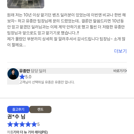
원래 저는 10년 이상 맡기던 벤츠 딜러분이 있었는데 이번엔 비교나 한번 해
보자~ 하고 유종만 팀장님께 문의 드렸었는데.. 결론만 말씀드리면 10년동
안 믿고 맡겼던 딜러님과는 이제 계약 안하기로 했고 훨씬 더 저렴한 유종만
팀장님과 앞으로도 믿고 맡기기로 했습니다..!!
제가 몰랐던 부분까지 상세히 잘 알려주셔서 감사드립니다 팀장님~ 소개 많
이 할께요
더보기
( 아 그리고 피드백 정말 빠릅니다 정말..)
유종만
담당 딜러
바로가기
5.0
고객님이 선택하실 유종은 유종만 입니다.
출고
후기
렌트
권*수
님
5
차종
기아 더 뉴 기아 레이(PE)