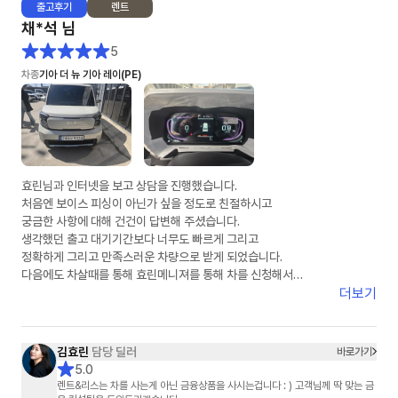
출고
후기
렌트
채*석
님
5
차종
기아 더 뉴 기아 레이(PE)
효린님과 인터넷을 보고 상담을 진행했습니다.
처음엔 보이스 피싱이 아닌가 싶을 정도로 친절하시고
궁금한 사항에 대해 건건이 답변해 주셨습니다.
생각했던 출고 대기기간보다 너무도 빠르게 그리고
정확하게 그리고 만족스러운 차량으로 받게 되었습니다.
다음에도 차살때를 통해 효린메니져를 통해 차를 신청해서
받겠다고 말씀드렸습니다.
더보기
딸아이의 첫차가 차살때와 효린님을 통해 만족스럽게 되어
다시한번 감사의 말을 전합니다.
차살때 화이팅
김효린
담당 딜러
바로가기
효린님 화이팅
5.0
렌트&리스는 차를 사는게 아닌 금융상품을 사시는겁니다 : ) 고객님께 딱 맞는 금