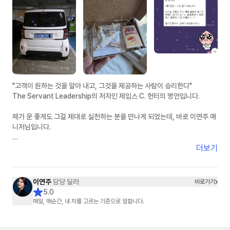
제 주변에 차량 알아보시는 분들께 자신 있게 추천드리겠습니다.
빠른 피드백, 정직한 견적, 그리고 꼼꼼한 사후관리까지 정말 믿고 맡길 수
있는 분이라고 생각합니다.
좋은 차량 진행 도와주셔서 진심으로 감사드립니다. 앞으로도 잘 부탁드립니
다
"고객이 원하는 것을 알아 내고, 그것을 제공하는 사람이 승리한다"
The Servant Leadership의 저자인 제임스 C. 헌터의 명언입니다.
제가 운 좋게도 그걸 제대로 실천하는 분을 만나게 되었는데, 바로 이연주 매
니저님입니다.
인터넷에서 차량 견적 한 번만 받아 봐도 여기 저기서 연락이 오지요. 모두 달
더보기
콤한 말들 입니다.
KB캐피탈 사이트에서 견적 받아 보면서 받은 이연주 매니저님의 연락은, 달
콤한 말이 아니었습니다.
이연주
담당 딜러
바로가기
진심의 말이었습니다.
5.0
매일, 매순간, 내 차를 고르는 기준으로 임합니다.
전기차 수요 대란에, 인기 폭증 레이 EV를, 마치 본인 차 고르듯이 이렇게 세
심하게 안내해 주시니, 다른 곳에서 들어오는 견적 안내는 귀에 들어오지도
않는 것이 당연합니다.