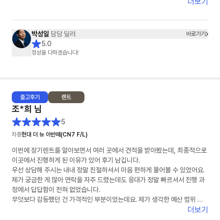
더보기
박성일
담당 딜러
바로가기
5.0
정성을 다하겠습니다!
출고
후기
렌트
조*희
님
5
차종
현대 더 뉴 아반떼(CN7 F/L)
이번에 장기렌트를 알아보면서 여러 곳에서 견적을 받아봤는데, 최종적으로
이곳에서 진행하게 된 이유가 있어 후기 남깁니다.
우선 상담해 주시는 내내 정말 친절하셔서 마음 편하게 물어볼 수 있었어요.
제가 궁금한 게 많아 연락을 자주 드렸는데도 응대가 정말 빠르셔서 진행 과
정에서 답답함이 전혀 없었습니다.
무엇보다 감동했던 건 가격적인 부분이었는데요. 제가 생각한 예산 범위 내
에서 최저가를 맞춰주시려고 끝까지 노력해 주시는 모습에 신뢰가 확 갔습니
더보기
다. 덕분에 좋은 조건으로 계약 마쳤습니다. 장기렌트 고민 중이신 분들께 적