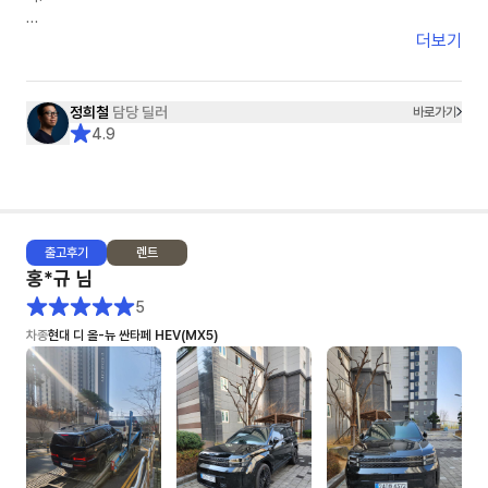
- 수요일~목요일 비가 오는 날씨라 세차를 했지만 아쉽게도 물자국이 남아
있었어요. 조금 아쉬운건 리어 스포일러 부분에 흰색 페인트 같은 것이
견적을 받고 다른 옵션을 요청하면 수정 보완된 견적을 재송부받기까지 걸리
더보기
(3cm) 묻어있었는데 손톱으로 긁어내긴 했지만, 잔기스가 조금 났어요
는 시간은 1분 내외입니다.
또한 다른 옵션을 요청할경우 고객이 이 옵션을 왜 요청했는지까지 이해해주
5. 종합: ★★★★★+★★★
시며 고객의 편에서 함께 고민해주셨습니다.
정희철
담당 딜러
바로가기
♥ 이연주 매니저님 감사합니다 ♥
4.9
그래서 정희철 딜러님을 선택하게 되었고 견적, 계약, 출고까지 모든 일들이
아주 NICE했습니다.
어떤 딜러님께서 '10개월 대기 해야하고 현재 본인의 고객은 5개월째 대기
중입니다.'라는 레이 EV차량을 1달반만에 빠르게 출고해주셨습니다.
출고
후기
렌트
보조금이라던지, 출고시 탁송처럼 딜러님의 영향이 아닌 부분에서 문제가 있
홍*규
님
을때도 딜러님이 모든 부분을 다 해결해주셨습니다.
특히 탁송건은 정말 너무 감사드렸습니다. "제가 만약~"이라는 고객의 편에
5
서 먼저 생각해주시면 정희철 딜러님을 적극 추천해드리며 이번사업자 렌트
차종
현대 디 올-뉴 싼타페 HEV(MX5)
기간이 종료가 되어도 저는 정희철 딜러님과 함께 하고 싶습니다.