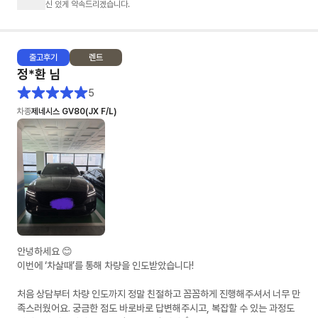
신 있게 약속드리겠습니다.
출고
후기
렌트
정*환
님
5
차종
제네시스 GV80(JX F/L)
안녕하세요 😊
이번에 ‘차살때’를 통해 차량을 인도받았습니다!
처음 상담부터 차량 인도까지 정말 친절하고 꼼꼼하게 진행해주셔서 너무 만
족스러웠어요. 궁금한 점도 바로바로 답변해주시고, 복잡할 수 있는 과정도