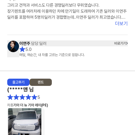
그리고 견적과 서비스도 다른 경쟁딜러보다 우위였습니다.
장기렌트를 여러차례 이용하던 차에 만기일이 도래하여 기존 딜러와 이연주
딜러를 포함하여 5명의딜러가 경합했는데..이연주 딜러가 최고였습니다.
이연주 딜러에게 장기렌트 서류를 모두 전달하고 장기렌트 계약서 쓰기 직전
더보기
에 차량 색상을 보러 자동차 대리점을 방문했다가 구입으로 변경했지만, 구
입 역시 이연주 딜러가 끝까지 맡아서 잘 해주어 너무 감사했습니다.
이연주
담당 딜러
바로가기
다시 한번 이연주 딜러를 칭찬하고 추천드립니다.
5.0
이연주 딜러를 선택하시면 반드시 후회 안하리라 봅니다.
매일, 매순간, 내 차를 고르는 기준으로 임합니다.
이연주 딜러님, 건승하세요.^^
출고
후기
렌트
(*****앤
님
5
차종
기아 더 뉴 기아 레이(PE)