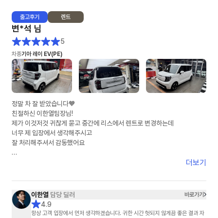
출고
후기
렌트
차량 소식이 없는 날에도, 단 하루도 빠짐 없이 물어 오는 안부 인사와 지연에
변*석
님
대한 안타까움의 표현은, 그 동안 어떤 분야의 영업사원에게도 느껴 보지 못
한 진한 감동이었습니다.
5
차종
기아 레이 EV(PE)
차량이 인도되는 날에 맞춰 보내 주신, 멋진 선물과 감동의 손 카드,,,
자기 개인 돈 써 가면서 사후 감동까지 선사해 주신 그 정성은 절대 흔하지 않
습니다.
이렇게 열정적이고 진심 가득한 영업사원은 어떤 기업의 경영자도 탐낼것 같
정말 차 잘 받았습니다🧡
습니다.
친절하신 이한열팀장님!
훗날 이연주 매니저님이 어떤 기업의 경영자가 되어 크고 좋은 회사를 운영
제가 이것저것 귀찮게 묻고 중간에 리스에서 렌트로 변경하는데
하는 것을 상상해 보는 것도 절대 무리가 아닐 것입니다.
너무 제 입장에서 생각해주시고
잘 처리해주셔서 감동했어요
아는 지인들에게 소문내기 시작했습니다.
"장기 렌트카 생각있어? 엉뚱한데서 지원 받지 말고, 무조건 이연주 매니저
제가 다른곳7군데비교했는데
더보기
한테 연락해~!"
저렴하게 했어요!
주변에 소개할께요
이연주 매니저님! 1월 20일부터 매니저님을 알게 된 인연에 감사합니다^^
감사합니당😍😍😍
이한열
담당 딜러
바로가기
4.9
항상 고객 입장에서 먼저 생각하겠습니다. 귀한 시간 헛되지 않게끔 좋은 결과 자