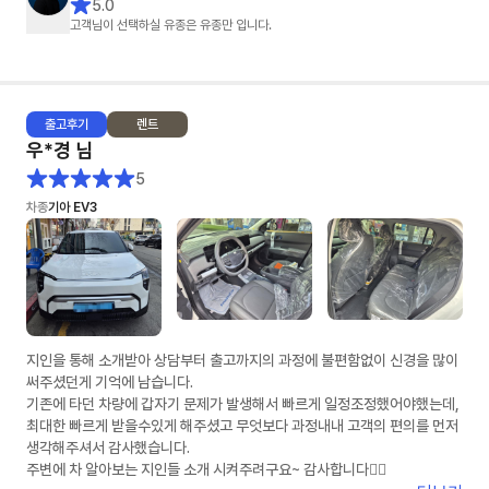
5.0
진행할 수 있었습니다.
고객님이 선택하실 유종은 유종만 입니다.
덕분에 차량 출고까지 기분 좋게 진행했습니다.
장기렌트 알아보시는 분들은 유종만 팀장님께 상담 받아보세요~
출고
후기
렌트
우*경
님
5
차종
기아 EV3
지인을 통해 소개받아 상담부터 출고까지의 과정에 불편함없이 신경을 많이
써주셨던게 기억에 남습니다.
기존에 타던 차량에 갑자기 문제가 발생해서 빠르게 일정조정했어야했는데,
최대한 빠르게 받을수있게 해주셨고 무엇보다 과정내내 고객의 편의를 먼저
생각해주셔서 감사했습니다.
주변에 차 알아보는 지인들 소개 시켜주려구요~ 감사합니다👍🏻