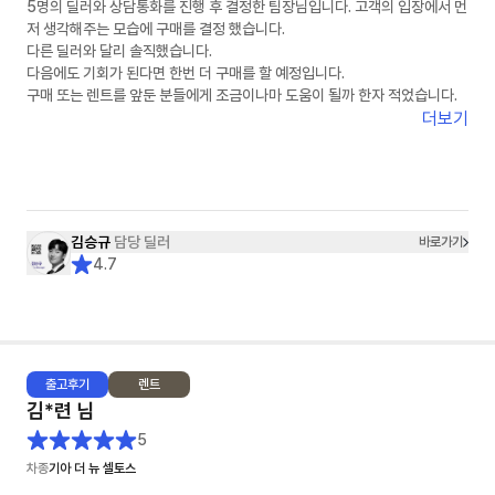
5명의 딜러와 상담통화를 진행 후 결정한 팀장님입니다. 고객의 입장에서 먼
저 생각해주는 모습에 구매를 결정 했습니다.
다른 딜러와 달리 솔직했습니다.
다음에도 기회가 된다면 한번 더 구매를 할 예정입니다.
구매 또는 렌트를 앞둔 분들에게 조금이나마 도움이 될까 한자 적었습니다.
더보기
김승규
담당 딜러
바로가기
4.7
출고
후기
렌트
김*련
님
5
차종
기아 더 뉴 셀토스