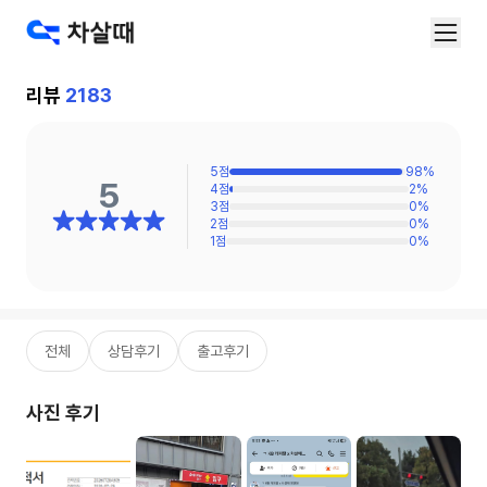
리뷰
2183
5
점
98
%
5
4
점
2
%
3
점
0
%
2
점
0
%
1
점
0
%
전체
상담후기
출고후기
사진 후기