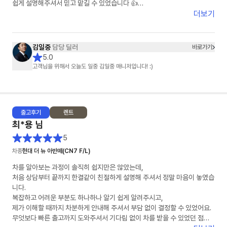
쉽게 설명해주셔서 믿고 맡길 수 있었습니다 👍
더보기
차량 상태도 기대 이상으로 너무 깔끔했고, 인도 과정도 빠르고 정확하게 진
행해주셔서 기분 좋게 받을 수 있었어요 🚗✨
김일중
담당 딜러
바로가기
특히 김일중 담당자님께서 세심하게 챙겨주셔서 끝까지 안심하고 진행할 수
5.0
있었습니다. 다시 한 번 감사드립니다!
고객님을 위해서 오늘도 일중 김일중 매니저입니다! :)
주변에 차량 구매 예정인 분들께도 꼭 추천하고 싶어요 😊
앞으로도 안전운전 잘 하겠습니다!
출고
후기
렌트
감사합니다 🙏
최*용
님
5
차종
현대 더 뉴 아반떼(CN7 F/L)
차를 알아보는 과정이 솔직히 쉽지만은 않았는데,
처음 상담부터 끝까지 한결같이 친절하게 설명해 주셔서 정말 마음이 놓였습
니다.
복잡하고 어려운 부분도 하나하나 알기 쉽게 알려주시고,
제가 이해할 때까지 차분하게 안내해 주셔서 부담 없이 결정할 수 있었어요.
무엇보다 빠른 출고까지 도와주셔서 기다림 없이 차를 받을 수 있었던 점이