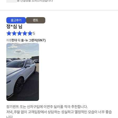
융 컨설팅을 도와드리겠습니다
출고
후기
렌트
정*심
님
5
차종
현대 디 올-뉴 그랜저(GN7)
장기렌트 또는 신차구입에 이연주 딜러를 적극 추천합니다.
저녁,주말 없이 고객입장에서 상담하는 성실하고 열정적인 모습이 너무 좋습
니다.