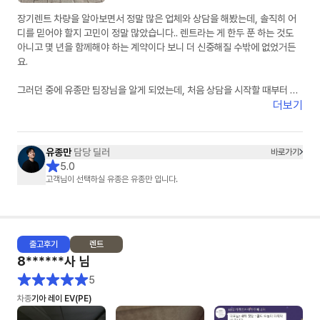
장기렌트 차량을 알아보면서 정말 많은 업체와 상담을 해봤는데, 솔직히 어
디를 믿어야 할지 고민이 정말 많았습니다.. 렌트라는 게 한두 푼 하는 것도
아니고 몇 년을 함께해야 하는 계약이다 보니 더 신중해질 수밖에 없었거든
요.
그러던 중에 유종만 팀장님을 알게 되었는데, 처음 상담을 시작할 때부터 느
낌이 정말 달랐습니다. 무엇보다 피드백이 정말 빠르셨습니다. 궁금한 게 있
더보기
어서 연락드리면 항상 빠르게 답변을 주셔서 답답함이 전혀 없었고, 차량 조
건이나 견적 관련해서도 하나하나 자세하게 설명해주셔서 믿음이 갔습니다.
유종만
담당 딜러
바로가기
특히 좋았던 점은 거짓 없이 솔직한 견적을 주신다는 점이었습니다. 다른 곳
5.0
에서는 무조건 싸다고만 하거나 나중에 추가 조건이 붙는 경우도 많았는데,
고객님이 선택하실 유종은 유종만 입니다.
유종만 팀장님은 처음부터 가능한 조건과 불가능한 조건을 명확하게 설명해
주셔서 오히려 더 신뢰가 생겼습니다. 괜히 좋은 말만 하는 게 아니라 고객 입
장에서 정말 도움이 되는 방향으로 안내해 주시는 게 느껴졌습니다.
출고
후기
렌트
또 한 가지 정말 만족스러웠던 부분은 꼼꼼한 사후관리입니다. 사실 계약하
8******사
님
고 나면 연락이 잘 안 되는 경우도 많다고 들었는데, 차량 출고 과정에서도 계
속 진행 상황을 알려주시고, 출고 이후에도 필요한 부분이 있는지 먼저 챙겨
5
주셔서 정말 감동이었습니다. 이런 부분에서 “아, 이 분은 정말 책임감 있게
차종
기아 레이 EV(PE)
일을 하시는 분이구나”라는 생각이 들었습니다.