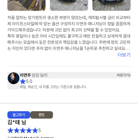
처음 접하는 장기렌트라 생소한 부분이 많았는데, 캐피탈사별 금리 비교부터
제 라이프스타일에 딱 맞는 옵션 구성까지 이연주 매니저님이 정말 꼼꼼하게
가이드해주셨습니다. 덕분에 고민 없이 최고의 선택을 할 수 있었어요.
​특히 휴일이나 늦은 저녁 시간임에도 불구하고 매번 친절하고 상세하게 응대
해주시는 모습에서 깊은 전문성과 책임감을 느꼈습니다. 주변에 렌트 고민하
는 지인이 있다면 주저 없이 이연주 매니저님을 1순위로 추천하고 싶네요. 마
지막까지 무사고를 기원하며 챙겨주신 선물도 차에 예쁘게 잘 달고 다니겠습
더보기
니다. 정말 감사합니다!"
이연주
담당 딜러
바로가기
5.0
매일, 매순간, 내 차를 고르는 기준으로 임합니다.
출고
후기
렌트
김*태
님
5