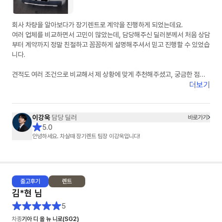
회사 차량을 알아보다가 장기렌트로 계약을 진행하게 되었는데요.
여러 업체를 비교하면서 고민이 많았는데, 담당해주신 딜러분께서 처음 상담
부터 계약까지 정말 친절하고 꼼꼼하게 설명해주셔서 믿고 진행할 수 있었습
니다.
견적도 여러 조건으로 비교해서 제 상황에 맞게 추천해주셨고, 궁금한 점을
문의할 때마다 빠르게 답변해주셔서 진행 과정이 굉장히 편했습니다.
더보기
무엇보다 불필요한 권유 없이 필요한 부분만 정확하게 안내해주신 점이 가장
좋았습니다.
이강욱
담당 딜러
바로가기
차량 계약 진행도 빠르게 처리해주셔서 만족스럽게 계약 완료했습니다.
5.0
장기렌트 고민하시는 분들 계시면 한 번 상담 받아보셔도 좋을 것 같습니다.
안녕하세요. 차살때 장기렌트 팀장 이강욱입니다!
끝까지 신경 써주신 담당 이강욱 딜러님 감사드립니다. 앞으로도 잘 부탁드
립니다!
추가 차량도 곧 문의 드리겠습니다.!
출고
후기
렌트
김*현
님
5
차종
기아 디 올 뉴 니로(SG2)