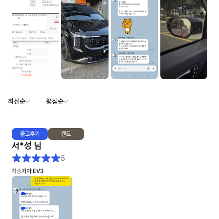
최신순
평점순
출고
후기
렌트
서*성
님
5
차종
기아 EV3