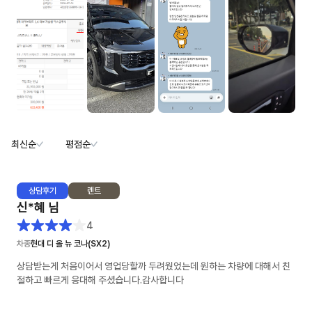
최신순
평점순
상담
후기
렌트
신*혜
님
4
차종
현대 디 올 뉴 코나(SX2)
상담받는게 처음이어서 영업당할까 두려웠었는데 원하는 차량에 대해서 친
절하고 빠르게 응대해 주셨습니다.감사합니다