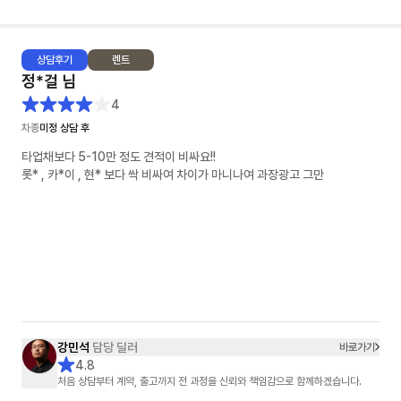
상담
후기
렌트
정*걸
님
4
차종
미정 상담 후
타업채보다 5-10만 정도 견적이 비싸요!!
롯* , 카*이 , 현* 보다 싹 비싸여 차이가 마니나여 과장광고 그만
강민석
담당 딜러
바로가기
4.8
처음 상담부터 계약, 출고까지 전 과정을 신뢰와 책임감으로 함께하겠습니다.