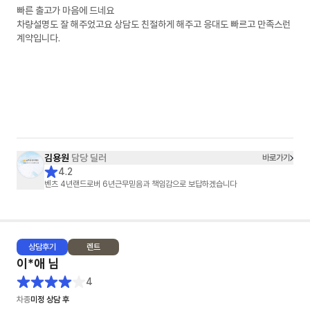
빠른 출고가 마음에 드네요
차량설명도 잘 해주었고요 상담도 친절하게 해주고 응대도 빠르고 만족스런
계약입니다.
김용원
담당 딜러
바로가기
4.2
벤츠 4년랜드로버 6년근무믿음과 책임감으로 보답하겠습니다
상담
후기
렌트
이*애
님
4
차종
미정 상담 후