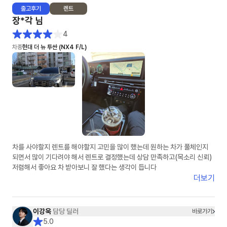
출고
후기
렌트
장*각
님
4
차종
현대 더 뉴 투싼 (NX4 F/L)
차를 사야할지 렌트를 해야할지 고민을 많이 했는데 원하는 차가 풀체인지
되면서 많이 기다려야 해서 렌트로 결정했는데 상담 만족하고(목소리 신뢰)
저렴해서 좋아요 차 받아보니 잘 했다는 생각이 듭니다
더보기
이강욱
담당 딜러
바로가기
5.0