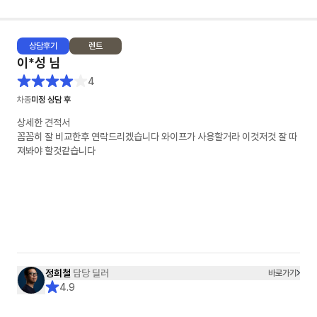
상담
후기
렌트
이*성
님
4
차종
미정 상담 후
상세한 견적서
꼼꼼히 잘 비교한후 연락드리겠습니다 와이프가 사용할거라 이것저것 잘 따
져봐야 할것같습니다
정희철
담당 딜러
바로가기
4.9