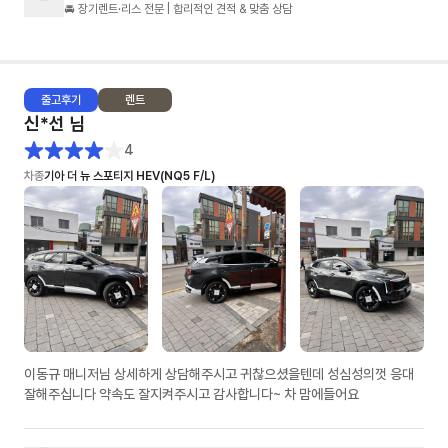
🚘 장기렌트·리스 전문 | 합리적인 견적 & 맞춤 상담
출고
후기
렌트
신*선
님
4
차종
기아 더 뉴 스포티지 HEV(NQ5 F/L)
이동규 매니저님 상세하게 상담해주시고 귀찮으셨을텐데 성심성의껏 응대
잘해주십니다 약속도 잘지켜주시고 감사합니다~ 차 맘에들어요