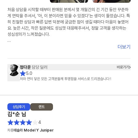
처음 상담을 시작할 때부터 판매원 분께서 몇 개월간의 긴 기간 동안 꾸준하
게 연락을 주셔서, ‘아, 이 분이라면 믿을 수 있겠다’는 생각이 들었습니다. 특
히 친절한 상담과 빠른 답변 덕분에 궁금한 점이 생길 때마다 마음이 놓였어
요. 늦은 시간, 작은 질문에도 성심껏 대응해주셔서, 정말 고객을 생각하는
성심성의가 느껴졌습니다.
무엇보다 제 조건에 딱 맞는 차량을 찾기 위해 끝까지 노력해주셨습니다. 여
더보기
러 모델을 비교하며 제 기준에 맞춰 꼼꼼히 찾아봐 주시는 모습에서, ‘이런 게
바로 성심성의구나’라는 생각을 했습니다. 그 결과 만족스러운 가격에 마음
에 쏙 드는 차량을 계약할 수 있었죠.
정다운
담당 딜러
바로가기
5.0
다만, 계약 이후에는 연락이 조금 뜸해진 점이 살짝 아쉬웠습니다.
저와 연이 닿은 모든 고객분들께 투명함을 서비스로 드리겠습니다 !
그래도 초반부터 보여주신 그 성심성의 덕분에 지금 저는 정말 만족하며 차
를 잘 타고 있습니다.
상담
후기
렌트
김*순
님
4
차종
테슬라 Model Y Juniper