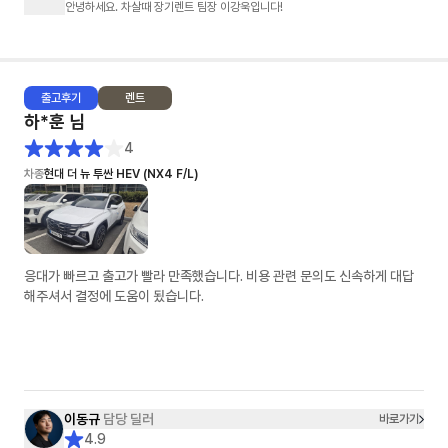
안녕하세요. 차살때 장기렌트 팀장 이강욱입니다!
출고
후기
렌트
하*훈
님
4
차종
현대 더 뉴 투싼 HEV (NX4 F/L)
응대가 빠르고 출고가 빨라 만족했습니다. 비용 관련 문의도 신속하게 대답
해주셔서 결정에 도움이 됬습니다.
이동규
담당 딜러
바로가기
4.9