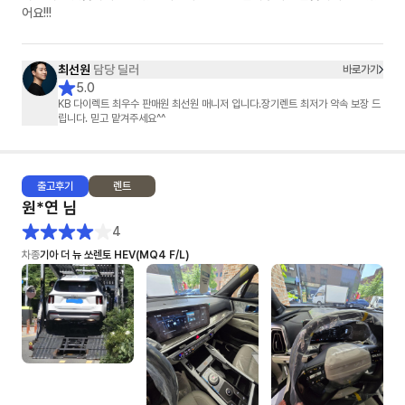
어요!!!
최선원
담당 딜러
바로가기
5.0
KB 다이렉트 최우수 판매원 최선원 매니저 입니다.장기렌트 최저가 약속 보장 드
립니다. 믿고 맡겨주세요^^
출고
후기
렌트
원*연
님
4
차종
기아 더 뉴 쏘렌토 HEV(MQ4 F/L)