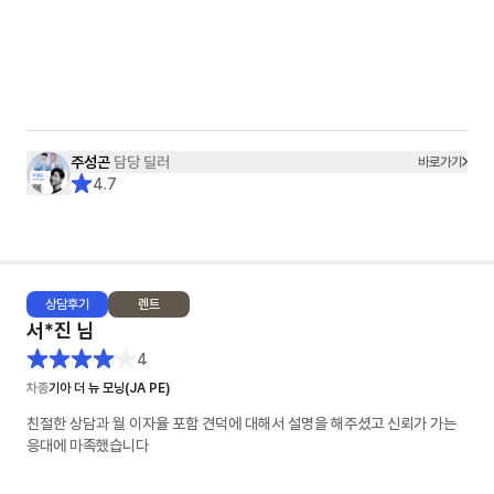
주성곤
담당 딜러
바로가기
4.7
상담
후기
렌트
서*진
님
4
차종
기아 더 뉴 모닝(JA PE)
친절한 상담과 월 이자율 포함 견덕에 대해서 설명을 해주셨고 신뢰가 가는
응대에 마족했습니다