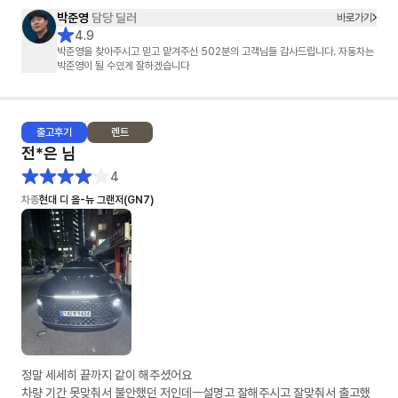
박준영
담당 딜러
바로가기
4.9
박준영을 찾아주시고 믿고 맡겨주신 502분의 고객님들 감사드립니다. 자동차는
박준영이 될 수있게 잘하겠습니다
출고
후기
렌트
전*은
님
4
차종
현대 디 올-뉴 그랜저(GN7)
정말 세세히 끝까지 같이 해주셨어요
차량 기간 못맞춰서 불안했던 저인데ㅡ설명고 잘해주시고 잘맞춰서 출고했