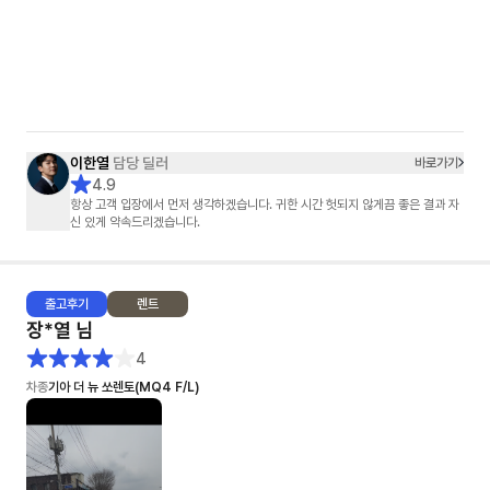
이한열
담당 딜러
바로가기
4.9
항상 고객 입장에서 먼저 생각하겠습니다. 귀한 시간 헛되지 않게끔 좋은 결과 자
신 있게 약속드리겠습니다.
출고
후기
렌트
장*열
님
4
차종
기아 더 뉴 쏘렌토(MQ4 F/L)