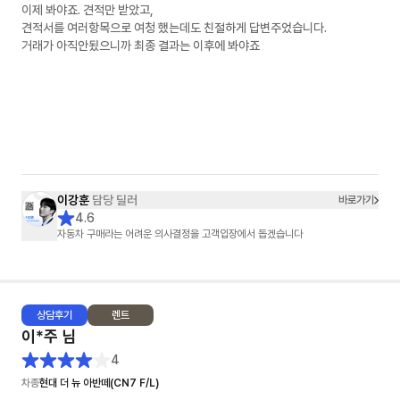
이제 봐야죠. 견적만 받았고,
견적서를 여러항목으로 여청 했는데도 친절하게 답변주었습니다.
거래가 아직안됬으니까 최종 결과는 이후에 봐야죠
이강훈
담당 딜러
바로가기
4.6
자동차 구매라는 어려운 의사결정을 고객입장에서 돕겠습니다
상담
후기
렌트
이*주
님
4
차종
현대 더 뉴 아반떼(CN7 F/L)