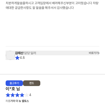
차분하게말씀을하시고 고객입장에서 배려해주신부분이 고마웠습니다 차량
에대한 궁금한사항도 잘 말씀을 해주셔서 감사했습니다
김태산
담당 딜러
바로가기
4.8
출고
후기
렌트
이*호
님
4
차종
기아 더 뉴 셀토스