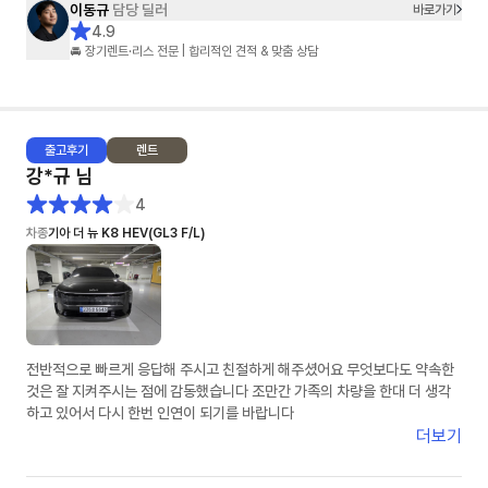
이동규
담당 딜러
바로가기
4.9
🚘 장기렌트·리스 전문 | 합리적인 견적 & 맞춤 상담
출고
후기
렌트
강*규
님
4
차종
기아 더 뉴 K8 HEV(GL3 F/L)
전반적으로 빠르게 응답해 주시고 친절하게 해주셨어요 무엇보다도 약속한
것은 잘 지켜주시는 점에 감동했습니다 조만간 가족의 차량을 한대 더 생각
하고 있어서 다시 한번 인연이 되기를 바랍니다
더보기