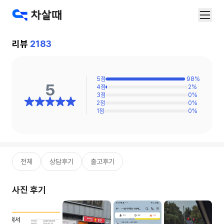
리뷰
2183
5
점
98
%
5
4
점
2
%
3
점
0
%
2
점
0
%
1
점
0
%
전체
상담후기
출고후기
사진 후기