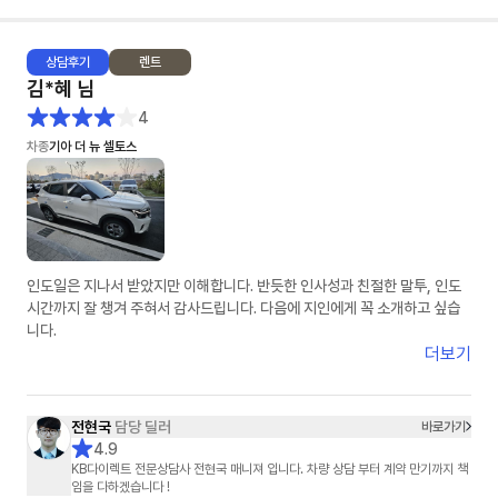
상담
후기
렌트
김*혜
님
4
차종
기아 더 뉴 셀토스
인도일은 지나서 받았지만 이해합니다. 반듯한 인사성과 친절한 말투, 인도
시간까지 잘 챙겨 주혀서 감사드립니다. 다음에 지인에게 꼭 소개하고 싶습
니다.
더보기
전현국
담당 딜러
바로가기
4.9
KB다이렉트 전문상담사 전현국 매니져 입니다. 차량 상담 부터 계약 만기까지 책
임을 다하겠습니다 !