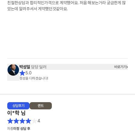
친절한상담과 합리적인가격으로 계약했어요. 처음 해보는거라 궁금한게 많
았는데 알려주셔서 게약했던것같아요.
박성일
담당 딜러
바로가기
5.0
정성을 다하겠습니다!
상담
후기
렌트
이*학
님
4
차종
미정 상담 후