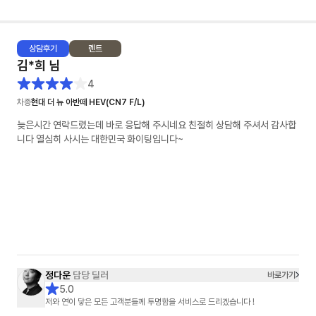
상담
후기
렌트
김*희
님
4
차종
현대 더 뉴 아반떼 HEV(CN7 F/L)
늦은시간 연락드렸는데 바로 응답해 주시네요 친절히 상담해 주셔서 감사합
니다 열심히 사시는 대한민국 화이팅입니다~
정다운
담당 딜러
바로가기
5.0
저와 연이 닿은 모든 고객분들께 투명함을 서비스로 드리겠습니다 !