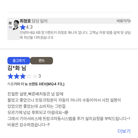
최정호
담당 딜러
바로가기
4.3
안녕하세요 KB 장기렌트카 최정호 매니저 입니다. 고객님 차량 맞춤 설계 및 상담
에 최선을 다하겠습니다!
출고
후기
렌트
김*화
님
3
차종
기아 더 뉴 쏘렌토 HEV(MQ4 F/L)
친절한 설명,빠른배차등은 넘 맘에
들었고 좋았으나 트렁크뒷문이 자동이 아니라 수동이어서 사전 설명이
있었으면 좋았는데 소비자는 그런걸
모르기에 넘넘 후회되고 아쉽네요~@
그래서 기아서비스에 트렁크자동시스템을 추가 설치요청을 부탁드립니다~!
비용은 감수하겠습니다~!!
더보기