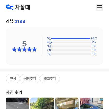
리뷰
2199
5
점
98
%
5
4
점
2
%
3
점
0
%
2
점
0
%
1
점
0
%
전체
상담후기
출고후기
사진 후기