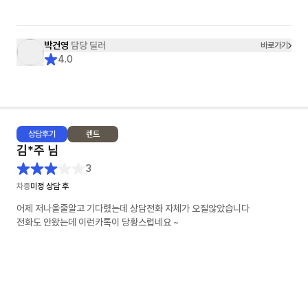
박건영
담당 딜러
바로가기
4.0
상담
후기
렌트
김*주
님
3
차종
미정 상담 후
어제 저나올줄알고 기다렸는데 상담전화 자체가 오질않았습니다
전화도 안왔는데 이런카톡이 당황스럽네요 ~