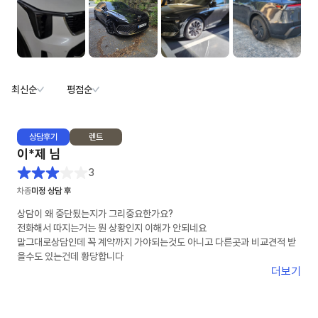
최신순
평점순
상담
후기
렌트
이*제
님
3
차종
미정 상담 후
상담이 왜 중단됬는지가 그리중요한가요?
전화해서 따지는거는 뭔 상황인지 이해가 안되네요
말그대로상담인데 꼭 계약까지 가야되는것도 아니고 다른곳과 비교견적 받
을수도 있는건데 황당합니다
더보기