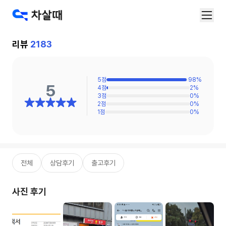
리뷰
2183
5
점
98
%
5
4
점
2
%
3
점
0
%
2
점
0
%
1
점
0
%
전체
상담후기
출고후기
사진 후기