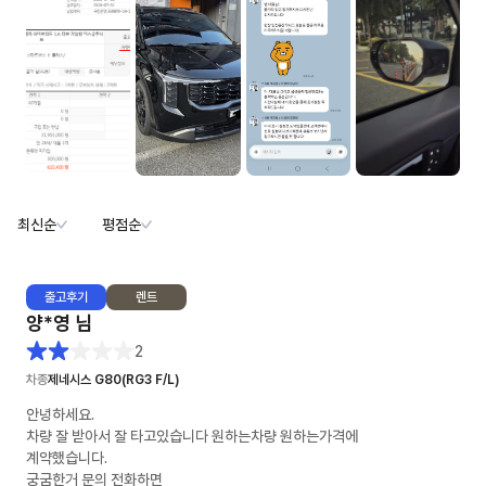
최신순
평점순
출고
후기
렌트
양*영
님
2
차종
제네시스 G80(RG3 F/L)
안녕하세요.
차량 잘 받아서 잘 타고있습니다 원하는차량 원하는가격에
계약했습니다.
궁굼한거 문의 전화하면