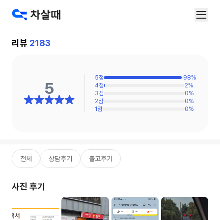
리뷰
2183
5
점
98
%
5
4
점
2
%
3
점
0
%
2
점
0
%
1
점
0
%
전체
상담후기
출고후기
사진 후기