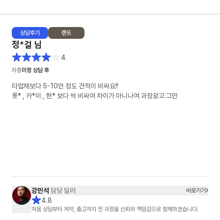
상담
후기
렌트
정*걸
님
4
차종
미정 상담 후
타업채보다 5-10만 정도 견적이 비싸요!!
롯* , 카*이 , 현* 보다 싹 비싸여 차이가 마니나여 과장광고 그만
강민석
담당 딜러
바로가기
4.8
처음 상담부터 계약, 출고까지 전 과정을 신뢰와 책임감으로 함께하겠습니다.