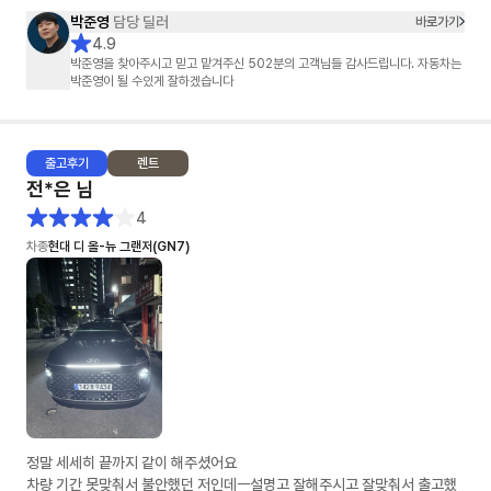
박준영
담당 딜러
바로가기
4.9
박준영을 찾아주시고 믿고 맡겨주신 502분의 고객님들 감사드립니다. 자동차는
박준영이 될 수있게 잘하겠습니다
출고
후기
렌트
전*은
님
4
차종
현대 디 올-뉴 그랜저(GN7)
정말 세세히 끝까지 같이 해주셨어요
차량 기간 못맞춰서 불안했던 저인데ㅡ설명고 잘해주시고 잘맞춰서 출고했