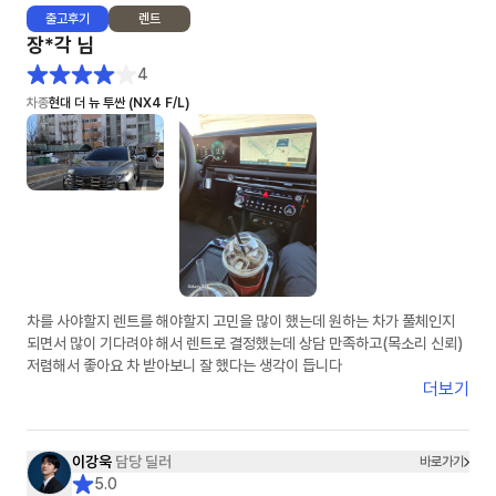
출고
후기
렌트
장*각
님
4
차종
현대 더 뉴 투싼 (NX4 F/L)
차를 사야할지 렌트를 해야할지 고민을 많이 했는데 원하는 차가 풀체인지
되면서 많이 기다려야 해서 렌트로 결정했는데 상담 만족하고(목소리 신뢰)
저렴해서 좋아요 차 받아보니 잘 했다는 생각이 듭니다
더보기
이강욱
담당 딜러
바로가기
5.0