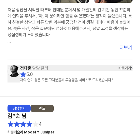
처음 상담을 시작할 때부터 판매원 분께서 몇 개월간의 긴 기간 동안 꾸준하
게 연락을 주셔서, ‘아, 이 분이라면 믿을 수 있겠다’는 생각이 들었습니다. 특
히 친절한 상담과 빠른 답변 덕분에 궁금한 점이 생길 때마다 마음이 놓였어
요. 늦은 시간, 작은 질문에도 성심껏 대응해주셔서, 정말 고객을 생각하는
성심성의가 느껴졌습니다.
무엇보다 제 조건에 딱 맞는 차량을 찾기 위해 끝까지 노력해주셨습니다. 여
더보기
러 모델을 비교하며 제 기준에 맞춰 꼼꼼히 찾아봐 주시는 모습에서, ‘이런 게
바로 성심성의구나’라는 생각을 했습니다. 그 결과 만족스러운 가격에 마음
에 쏙 드는 차량을 계약할 수 있었죠.
정다운
담당 딜러
바로가기
5.0
다만, 계약 이후에는 연락이 조금 뜸해진 점이 살짝 아쉬웠습니다.
저와 연이 닿은 모든 고객분들께 투명함을 서비스로 드리겠습니다 !
그래도 초반부터 보여주신 그 성심성의 덕분에 지금 저는 정말 만족하며 차
를 잘 타고 있습니다.
상담
후기
렌트
김*순
님
4
차종
테슬라 Model Y Juniper