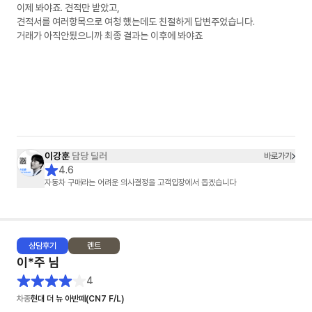
이제 봐야죠. 견적만 받았고,
견적서를 여러항목으로 여청 했는데도 친절하게 답변주었습니다.
거래가 아직안됬으니까 최종 결과는 이후에 봐야죠
이강훈
담당 딜러
바로가기
4.6
자동차 구매라는 어려운 의사결정을 고객입장에서 돕겠습니다
상담
후기
렌트
이*주
님
4
차종
현대 더 뉴 아반떼(CN7 F/L)