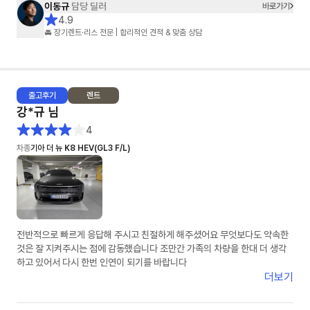
이동규
담당 딜러
바로가기
4.9
🚘 장기렌트·리스 전문 | 합리적인 견적 & 맞춤 상담
출고
후기
렌트
강*규
님
4
차종
기아 더 뉴 K8 HEV(GL3 F/L)
전반적으로 빠르게 응답해 주시고 친절하게 해주셨어요 무엇보다도 약속한
것은 잘 지켜주시는 점에 감동했습니다 조만간 가족의 차량을 한대 더 생각
하고 있어서 다시 한번 인연이 되기를 바랍니다
더보기