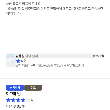
빠른 출고가 마음에 드네요
차량설명도 잘 해주었고요 상담도 친절하게 해주고 응대도 빠르고 만족스런
계약입니다.
김용원
담당 딜러
바로가기
4.2
벤츠 4년랜드로버 6년근무믿음과 책임감으로 보답하겠습니다
상담
후기
렌트
이*애
님
4
차종
미정 상담 후