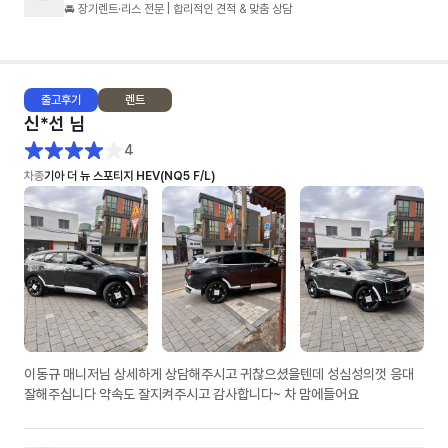
🚘 장기렌트·리스 전문 | 합리적인 견적 & 맞춤 상담
출고
후기
렌트
신*선
님
4
차종
기아 더 뉴 스포티지 HEV(NQ5 F/L)
이동규 매니저님 상세하게 상담해주시고 귀찮으셨을텐데 성심성의껏 응대
잘해주십니다 약속도 잘지켜주시고 감사합니다~ 차 맘에들어요