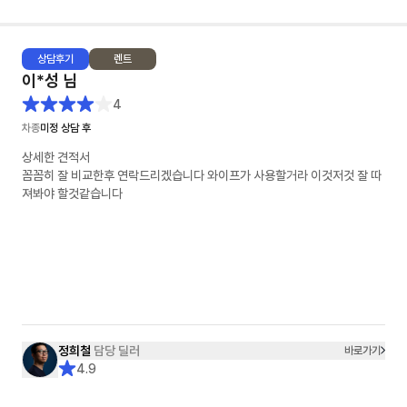
상담
후기
렌트
이*성
님
4
차종
미정 상담 후
상세한 견적서
꼼꼼히 잘 비교한후 연락드리겠습니다 와이프가 사용할거라 이것저것 잘 따
져봐야 할것같습니다
정희철
담당 딜러
바로가기
4.9