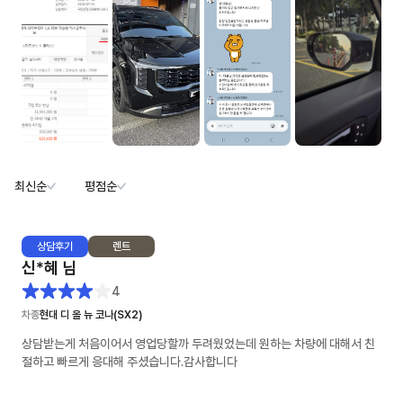
최신순
평점순
상담
후기
렌트
신*혜
님
4
차종
현대 디 올 뉴 코나(SX2)
상담받는게 처음이어서 영업당할까 두려웠었는데 원하는 차량에 대해서 친
절하고 빠르게 응대해 주셨습니다.감사합니다