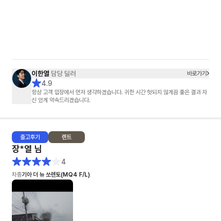
이한열
담당 딜러
바로가기
4.9
항상 고객 입장에서 먼저 생각하겠습니다. 귀한 시간 헛되지 않게끔 좋은 결과 자
신 있게 약속드리겠습니다.
출고
후기
렌트
장*열
님
4
차종
기아 더 뉴 쏘렌토(MQ4 F/L)