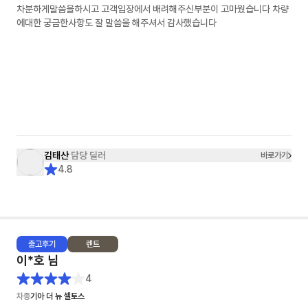
차분하게말씀을하시고 고객입장에서 배려해주신부분이 고마웠습니다 차량
에대한 궁금한사항도 잘 말씀을 해주셔서 감사했습니다
김태산
담당 딜러
바로가기
4.8
출고
후기
렌트
이*호
님
4
차종
기아 더 뉴 셀토스