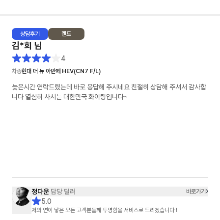
상담
후기
렌트
김*희
님
4
차종
현대 더 뉴 아반떼 HEV(CN7 F/L)
늦은시간 연락드렸는데 바로 응답해 주시네요 친절히 상담해 주셔서 감사합
니다 열심히 사시는 대한민국 화이팅입니다~
정다운
담당 딜러
바로가기
5.0
저와 연이 닿은 모든 고객분들께 투명함을 서비스로 드리겠습니다 !