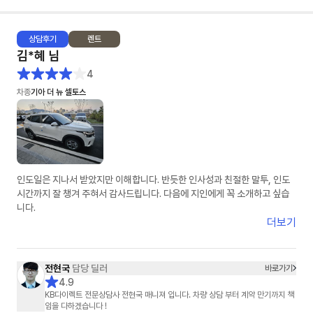
상담
후기
렌트
김*혜
님
4
차종
기아 더 뉴 셀토스
인도일은 지나서 받았지만 이해합니다. 반듯한 인사성과 친절한 말투, 인도
시간까지 잘 챙겨 주혀서 감사드립니다. 다음에 지인에게 꼭 소개하고 싶습
니다.
더보기
전현국
담당 딜러
바로가기
4.9
KB다이렉트 전문상담사 전현국 매니져 입니다. 차량 상담 부터 계약 만기까지 책
임을 다하겠습니다 !