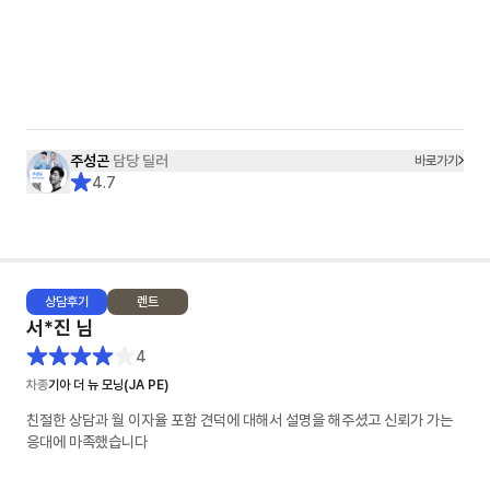
주성곤
담당 딜러
바로가기
4.7
상담
후기
렌트
서*진
님
4
차종
기아 더 뉴 모닝(JA PE)
친절한 상담과 월 이자율 포함 견덕에 대해서 설명을 해주셨고 신뢰가 가는
응대에 마족했습니다