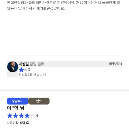
친절한상담과 합리적인가격으로 계약했어요. 처음 해보는거라 궁금한게 많
았는데 알려주셔서 게약했던것같아요.
박성일
담당 딜러
바로가기
5.0
정성을 다하겠습니다!
상담
후기
렌트
이*학
님
4
차종
미정 상담 후