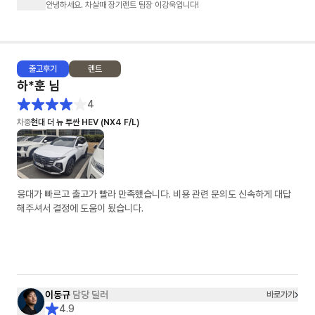
안녕하세요. 차살때 장기렌트 팀장 이강욱입니다!
출고
후기
렌트
하*훈
님
4
차종
현대 더 뉴 투싼 HEV (NX4 F/L)
응대가 빠르고 출고가 빨라 만족했습니다. 비용 관련 문의도 신속하게 대답
해주셔서 결정에 도움이 됬습니다.
이동규
담당 딜러
바로가기
4.9