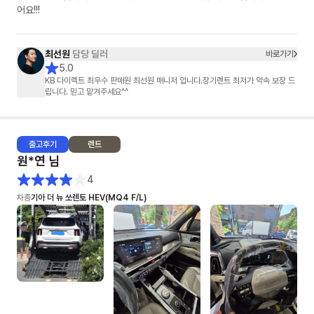
어요!!!
최선원
담당 딜러
바로가기
5.0
KB 다이렉트 최우수 판매원 최선원 매니저 입니다.장기렌트 최저가 약속 보장 드
립니다. 믿고 맡겨주세요^^
출고
후기
렌트
원*연
님
4
차종
기아 더 뉴 쏘렌토 HEV(MQ4 F/L)