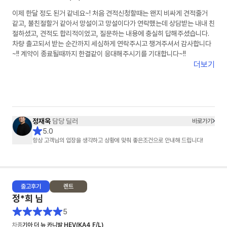
이제 한달 정도 된거 같네요~! 처음 견적신청할때는 왠지 비싸게 견적줄거
같고, 불친절할거 같아서 망설이고 망설이다가 연락했는데 상담받는 내내 친
절하셨고, 견적도 합리적이었고, 질문하는 내용에 충실히 답해주셨습니다.
차량 출고되서 받는 순간까지 세심하게 연락주시고 챙겨주셔서 감사합니다
~!! 계약이 종료될때까지 한결같이 응대해주시기를 기대합니다~!!
더보기
정재욱
담당 딜러
바로가기
5.0
항상 고객님의 입장을 생각하고 상황에 맞춰 좋은조건으로 안내해 드립니다!
출고
후기
렌트
정*희
님
5
차종
기아 더 뉴 카니발 HEV(KA4 F/L)