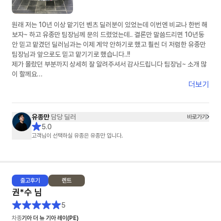
원래 저는 10년 이상 맡기던 벤츠 딜러분이 있었는데 이번엔 비교나 한번 해
보자~ 하고 유종만 팀장님께 문의 드렸었는데.. 결론만 말씀드리면 10년동
안 믿고 맡겼던 딜러님과는 이제 계약 안하기로 했고 훨씬 더 저렴한 유종만
팀장님과 앞으로도 믿고 맡기기로 했습니다..!!
제가 몰랐던 부분까지 상세히 잘 알려주셔서 감사드립니다 팀장님~ 소개 많
이 할께요
더보기
( 아 그리고 피드백 정말 빠릅니다 정말..)
유종만
담당 딜러
바로가기
5.0
고객님이 선택하실 유종은 유종만 입니다.
출고
후기
렌트
권*수
님
5
차종
기아 더 뉴 기아 레이(PE)