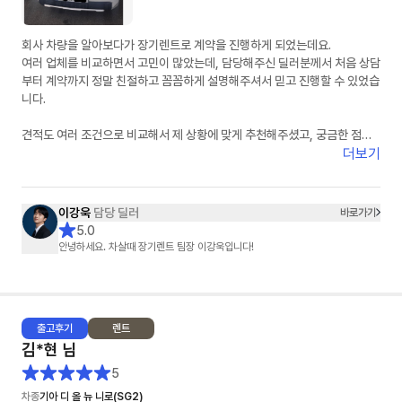
회사 차량을 알아보다가 장기렌트로 계약을 진행하게 되었는데요.
여러 업체를 비교하면서 고민이 많았는데, 담당해주신 딜러분께서 처음 상담
부터 계약까지 정말 친절하고 꼼꼼하게 설명해주셔서 믿고 진행할 수 있었습
니다.
견적도 여러 조건으로 비교해서 제 상황에 맞게 추천해주셨고, 궁금한 점을
문의할 때마다 빠르게 답변해주셔서 진행 과정이 굉장히 편했습니다.
더보기
무엇보다 불필요한 권유 없이 필요한 부분만 정확하게 안내해주신 점이 가장
좋았습니다.
이강욱
담당 딜러
바로가기
차량 계약 진행도 빠르게 처리해주셔서 만족스럽게 계약 완료했습니다.
5.0
장기렌트 고민하시는 분들 계시면 한 번 상담 받아보셔도 좋을 것 같습니다.
안녕하세요. 차살때 장기렌트 팀장 이강욱입니다!
끝까지 신경 써주신 담당 이강욱 딜러님 감사드립니다. 앞으로도 잘 부탁드
립니다!
추가 차량도 곧 문의 드리겠습니다.!
출고
후기
렌트
김*현
님
5
차종
기아 디 올 뉴 니로(SG2)