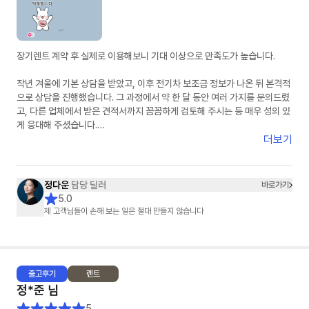
장기렌트 계약 후 실제로 이용해보니 기대 이상으로 만족도가 높습니다.
작년 겨울에 기본 상담을 받았고, 이후 전기차 보조금 정보가 나온 뒤 본격적
으로 상담을 진행했습니다. 그 과정에서 약 한 달 동안 여러 가지를 문의드렸
고, 다른 업체에서 받은 견적서까지 꼼꼼하게 검토해 주시는 등 매우 성의 있
게 응대해 주셨습니다.
더보기
단순한 상담을 넘어, 끝까지 책임지고 도와주신다는 느낌을 받았고 항상 친
절하게 응대해 주셔서 신뢰가 갔습니다. 고객 입장에서 최선을 다해 주신다
는 점이 분명하게 느껴졌고, 덕분에 만족스러운 선택을 할 수 있었습니다. 첫
정다운
담당 딜러
바로가기
장기렌트이자 첫 차 구매였는데 매우 좋은 경험이었고, 만족스러웠기 때문에
5.0
지인도 소개하여 출고하셨습니다.
제 고객님들이 손해 보는 일은 절대 만들지 않습니다
출고
후기
렌트
정*준
님
5