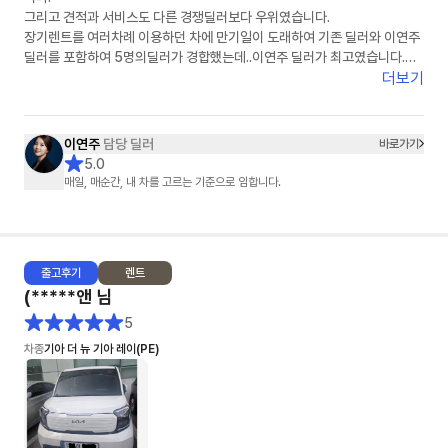
그리고 견적과 서비스도 다른 경쟁딜러보다 우위였습니다.
장기렌트를 여러차례 이용하던 차에 만기일이 도래하여 기존 딜러와 이연주
딜러를 포함하여 5명의딜러가 경합했는데..이연주 딜러가 최고였습니다.
이연주 딜러에게 장기렌트 서류를 모두 전달하고 장기렌트 계약서 쓰기 직전
더보기
에 차량 색상을 보러 자동차 대리점을 방문했다가 구입으로 변경했지만, 구
입 역시 이연주 딜러가 끝까지 맡아서 잘 해주어 너무 감사했습니다.
이연주
담당 딜러
바로가기
다시 한번 이연주 딜러를 칭찬하고 추천드립니다.
5.0
이연주 딜러를 선택하시면 반드시 후회 안하리라 봅니다.
매일, 매순간, 내 차를 고르는 기준으로 임합니다.
이연주 딜러님, 건승하세요.^^
출고
후기
렌트
(*****앤
님
5
차종
기아 더 뉴 기아 레이(PE)