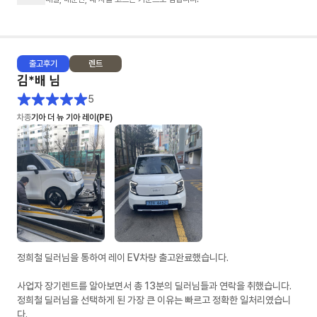
- 제가 렌트 경험이 없어 정말 귀찮게 많은 견적을 요청 드렸는데도 불구하
고, 다양한 시뮬레이션으로 견적을 주셨습니다. (무보증, 선보증20%, 선납
20% 등등)
출고
후기
렌트
2. 문의에 대한 회신 속도: ★★★★★
김*배
님
- 타사는 오전에 문의를 드리면 오후 3~4시쯤 답변이 오거나 오후 6시 이후
에 답변와서 또 답변하면 지금은 영업시간이 아닙니다... 이런 멘트가 나왔었
5
어요. (봇 응대)
차종
기아 더 뉴 기아 레이(PE)
- 차살때는 전혀 그런것 없이 친절하게 설명해주시고 오히려 제가 답변을 늦
게 드린적이 있었네요
3. 차량 출고: ★★★★★
- 다른 업체도 빠른출고 상품이 있었어요. 저는 다 빠른출고 상품으로 알아보
았구요. 타사는 먼저 약정요청을 했는데 약정서가 더 늦게 오고, 차살때는 영
업일 기준 바로 다음날 왔습니다.
- 전자약정 후 이연주 매니저님이 엄청 노력해주신게 보일정도로 바로 후에
바로 차량 배차가 되었어요. 물론 운빨도 조금 있는것 같았어요. (모두가 이
런 스케줄로 진행되진 않을 수 있을거 같아요)
정희철 딜러님을 통하여 레이 EV차량 출고완료했습니다.
- 저 같은 경우 (금요일) 최종견적 > (월요일) 전자약정 > (수요일) 차량검수
> (목요일) 차량인수
사업자 장기렌트를 알아보면서 총 13분의 딜러님들과 연락을 취했습니다.
정희철 딜러님을 선택하게 된 가장 큰 이유는 빠르고 정확한 일처리였습니
4. 차량 상태: ★★★★
다.