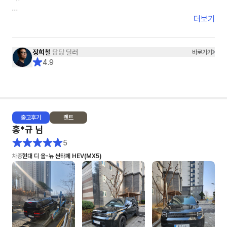
- 수요일~목요일 비가 오는 날씨라 세차를 했지만 아쉽게도 물자국이 남아
있었어요. 조금 아쉬운건 리어 스포일러 부분에 흰색 페인트 같은 것이
견적을 받고 다른 옵션을 요청하면 수정 보완된 견적을 재송부받기까지 걸리
더보기
(3cm) 묻어있었는데 손톱으로 긁어내긴 했지만, 잔기스가 조금 났어요
는 시간은 1분 내외입니다.
또한 다른 옵션을 요청할경우 고객이 이 옵션을 왜 요청했는지까지 이해해주
5. 종합: ★★★★★+★★★
시며 고객의 편에서 함께 고민해주셨습니다.
정희철
담당 딜러
바로가기
♥ 이연주 매니저님 감사합니다 ♥
4.9
그래서 정희철 딜러님을 선택하게 되었고 견적, 계약, 출고까지 모든 일들이
아주 NICE했습니다.
어떤 딜러님께서 '10개월 대기 해야하고 현재 본인의 고객은 5개월째 대기
중입니다.'라는 레이 EV차량을 1달반만에 빠르게 출고해주셨습니다.
출고
후기
렌트
보조금이라던지, 출고시 탁송처럼 딜러님의 영향이 아닌 부분에서 문제가 있
홍*규
님
을때도 딜러님이 모든 부분을 다 해결해주셨습니다.
특히 탁송건은 정말 너무 감사드렸습니다. "제가 만약~"이라는 고객의 편에
5
서 먼저 생각해주시면 정희철 딜러님을 적극 추천해드리며 이번사업자 렌트
차종
현대 디 올-뉴 싼타페 HEV(MX5)
기간이 종료가 되어도 저는 정희철 딜러님과 함께 하고 싶습니다.