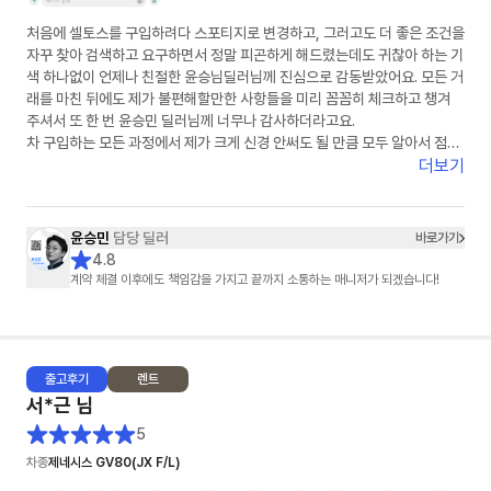
처음에 셀토스를 구입하려다 스포티지로 변경하고, 그러고도 더 좋은 조건을
자꾸 찾아 검색하고 요구하면서 정말 피곤하게 해드렸는데도 귀찮아 하는 기
색 하나없이 언제나 친절한 윤승님딜러님께 진심으로 감동받았어요. 모든 거
래를 마친 뒤에도 제가 불편해할만한 사항들을 미리 꼼꼼히 체크하고 챙겨
주셔서 또 한 번 윤승민 딜러님께 너무나 감사하더라고요.
차 구입하는 모든 과정에서 제가 크게 신경 안써도 될 만큼 모두 알아서 점검
해 주셔서 차를 구입하고 판매하는 과정의 불안감 없이 마음이 편히 의지하
더보기
게 되더라고요.
저같은 진상고객에게까지 마음을 담은 선물까지 챙겨 주셔서 정말 감사했습
니다
윤승민
담당 딜러
바로가기
주변에 차 사겠다는 사람이 있으면 적극 알려서 소개해드리고 싶은 윤승님
4.8
딜러님! 번창하셔요~♡
계약 체결 이후에도 책임감을 가지고 끝까지 소통하는 매니저가 되겠습니다!
출고
후기
렌트
서*근
님
5
차종
제네시스 GV80(JX F/L)