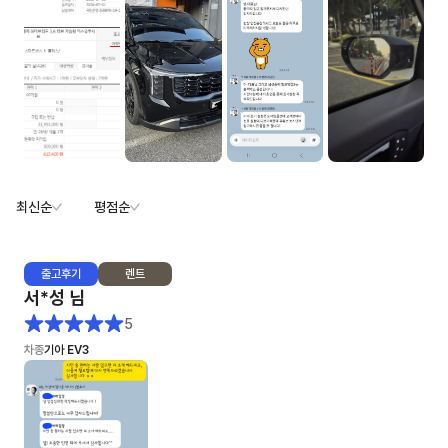
최신순
평점순
출고
후기
렌트
서*성
님
5
차종
기아 EV3