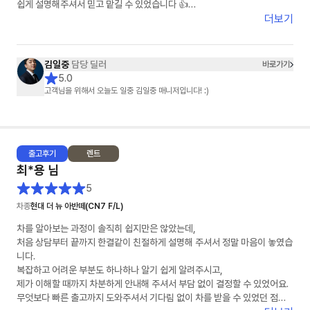
쉽게 설명해주셔서 믿고 맡길 수 있었습니다 👍
더보기
차량 상태도 기대 이상으로 너무 깔끔했고, 인도 과정도 빠르고 정확하게 진
행해주셔서 기분 좋게 받을 수 있었어요 🚗✨
김일중
담당 딜러
바로가기
특히 김일중 담당자님께서 세심하게 챙겨주셔서 끝까지 안심하고 진행할 수
5.0
있었습니다. 다시 한 번 감사드립니다!
고객님을 위해서 오늘도 일중 김일중 매니저입니다! :)
주변에 차량 구매 예정인 분들께도 꼭 추천하고 싶어요 😊
앞으로도 안전운전 잘 하겠습니다!
출고
후기
렌트
감사합니다 🙏
최*용
님
5
차종
현대 더 뉴 아반떼(CN7 F/L)
차를 알아보는 과정이 솔직히 쉽지만은 않았는데,
처음 상담부터 끝까지 한결같이 친절하게 설명해 주셔서 정말 마음이 놓였습
니다.
복잡하고 어려운 부분도 하나하나 알기 쉽게 알려주시고,
제가 이해할 때까지 차분하게 안내해 주셔서 부담 없이 결정할 수 있었어요.
무엇보다 빠른 출고까지 도와주셔서 기다림 없이 차를 받을 수 있었던 점이