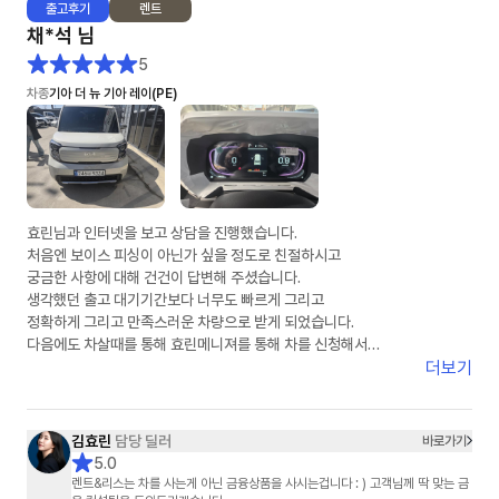
출고
후기
렌트
채*석
님
5
차종
기아 더 뉴 기아 레이(PE)
효린님과 인터넷을 보고 상담을 진행했습니다.
처음엔 보이스 피싱이 아닌가 싶을 정도로 친절하시고
궁금한 사항에 대해 건건이 답변해 주셨습니다.
생각했던 출고 대기기간보다 너무도 빠르게 그리고
정확하게 그리고 만족스러운 차량으로 받게 되었습니다.
다음에도 차살때를 통해 효린메니져를 통해 차를 신청해서
받겠다고 말씀드렸습니다.
더보기
딸아이의 첫차가 차살때와 효린님을 통해 만족스럽게 되어
다시한번 감사의 말을 전합니다.
차살때 화이팅
김효린
담당 딜러
바로가기
효린님 화이팅
5.0
렌트&리스는 차를 사는게 아닌 금융상품을 사시는겁니다 : ) 고객님께 딱 맞는 금