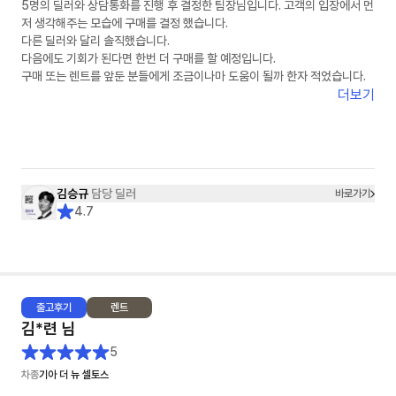
5명의 딜러와 상담통화를 진행 후 결정한 팀장님입니다. 고객의 입장에서 먼
저 생각해주는 모습에 구매를 결정 했습니다.
다른 딜러와 달리 솔직했습니다.
다음에도 기회가 된다면 한번 더 구매를 할 예정입니다.
구매 또는 렌트를 앞둔 분들에게 조금이나마 도움이 될까 한자 적었습니다.
더보기
김승규
담당 딜러
바로가기
4.7
출고
후기
렌트
김*련
님
5
차종
기아 더 뉴 셀토스