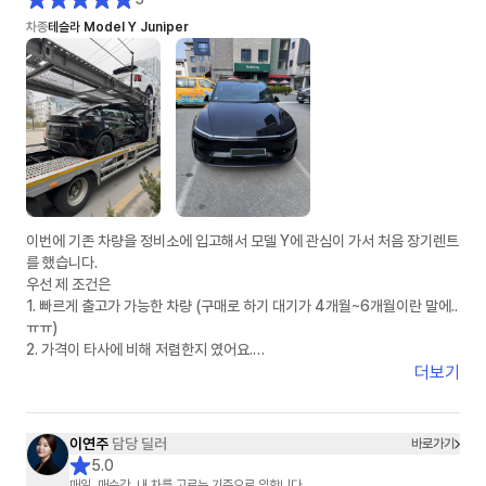
차종
테슬라 Model Y Juniper
이번에 기존 차량을 정비소에 입고해서 모델 Y에 관심이 가서 처음 장기렌트
를 했습니다.
우선 제 조건은
1. 빠르게 출고가 가능한 차량 (구매로 하기 대기가 4개월~6개월이란 말에..
ㅠㅠ)
2. 가격이 타사에 비해 저렴한지 였어요.
더보기
인터넷 서칭으로 차살때와 타사에 견적을 여쭤놓은 상태였어요.
정말 운 좋게 차살때에 이연주 매니저님과 연결 되었고, 타사는 봇(bot) 계
정으로 응대 하는거 같았습니다.
이연주
담당 딜러
바로가기
5.0
1. 상품에 대한 설명: ★★★★★
매일, 매순간, 내 차를 고르는 기준으로 임합니다.