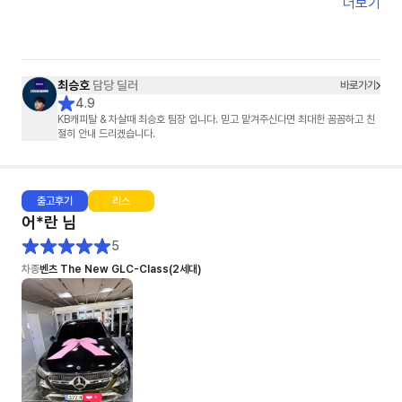
정말 감사했습니다.
더보기
단순히 차를 판매하신 게 아니라,
고객의 마음까지 배려해 주셨다는 느낌을 받았습니다.
덕분에 기분 좋게 차를 인도받았습니다.
진심으로 감사드립니다. 😊
최승호
담당 딜러
바로가기
4.9
KB캐피탈 & 차살때 최승호 팀장 입니다. 믿고 맡겨주신다면 최대한 꼼꼼하고 친
절히 안내 드리겠습니다.
출고
후기
리스
어*란
님
5
차종
벤츠 The New GLC-Class(2세대)