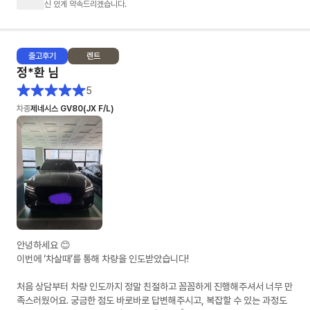
신 있게 약속드리겠습니다.
출고
후기
렌트
정*환
님
5
차종
제네시스 GV80(JX F/L)
안녕하세요 😊
이번에 ‘차살때’를 통해 차량을 인도받았습니다!
처음 상담부터 차량 인도까지 정말 친절하고 꼼꼼하게 진행해주셔서 너무 만
족스러웠어요. 궁금한 점도 바로바로 답변해주시고, 복잡할 수 있는 과정도