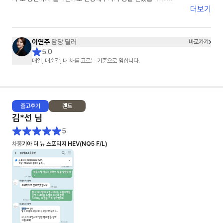
​차량 배정부터 탁송까지 중간중간 진행 상황을 먼저 알려주시고, 제가 놓칠
더보기
수 있는 부분까지 하나부터 열까지 세심하게 신경 써주신 덕분에 오늘 기분
좋게 드라이브 다녀왔네요. 빠르고 정확한 일 처리는 물론이고 정말 친절하
십니다. 장기렌트 고민 중이시라면 스타타당 이연주 매니저님 강력 추천합니
이연주
담당 딜러
바로가기
다!"
5.0
매일, 매순간, 내 차를 고르는 기준으로 임합니다.
출고
후기
렌트
김*선
님
5
차종
기아 더 뉴 스포티지 HEV(NQ5 F/L)