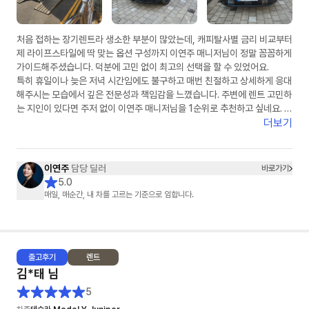
처음 접하는 장기렌트라 생소한 부분이 많았는데, 캐피탈사별 금리 비교부터
제 라이프스타일에 딱 맞는 옵션 구성까지 이연주 매니저님이 정말 꼼꼼하게
가이드해주셨습니다. 덕분에 고민 없이 최고의 선택을 할 수 있었어요.
​특히 휴일이나 늦은 저녁 시간임에도 불구하고 매번 친절하고 상세하게 응대
해주시는 모습에서 깊은 전문성과 책임감을 느꼈습니다. 주변에 렌트 고민하
는 지인이 있다면 주저 없이 이연주 매니저님을 1순위로 추천하고 싶네요. 마
지막까지 무사고를 기원하며 챙겨주신 선물도 차에 예쁘게 잘 달고 다니겠습
더보기
니다. 정말 감사합니다!"
이연주
담당 딜러
바로가기
5.0
매일, 매순간, 내 차를 고르는 기준으로 임합니다.
출고
후기
렌트
김*태
님
5