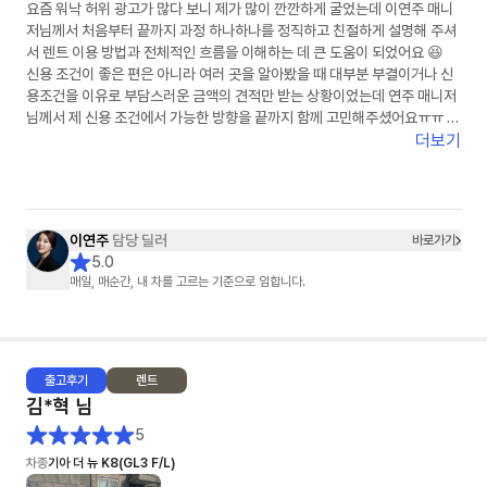
요즘 워낙 허위 광고가 많다 보니 제가 많이 깐깐하게 굴었는데 이연주 매니
저님께서 처음부터 끝까지 과정 하나하나를 정직하고 친절하게 설명해 주셔
서 렌트 이용 방법과 전체적인 흐름을 이해하는 데 큰 도움이 되었어요 😆
신용 조건이 좋은 편은 아니라 여러 곳을 알아봤을 때 대부분 부결이거나 신
용조건을 이유로 부담스러운 금액의 견적만 받는 상황이었는데 연주 매니저
님께서 제 신용 조건에서 가능한 방향을 끝까지 함께 고민해주셨어요ㅠㅠ 그
래서 덕분에 다행히 초기 비용 없이 계약까지 진행할 수 있었고 금액도 제가
더보기
알아본 곳 중 가장 합리적으로 이용할 수 있게 되어 정말 많이 신경 써 주셨다
는 게 느껴졌고 감사한 마음이 들었습니다🙏✨
원래 의심도 많고 깐깐한 편이라 무언가를 결정할 때 비교도 많이 하고 고민
도 많이 하는 스타일이었는데 이번에는 의심할 필요도 없었고 깐깐하게 굴
이연주
담당 딜러
바로가기
필요도 없을 만큼 꼼꼼하게 하나하나 함께 확인해 주셔서 마음 놓고 진행할
5.0
수 있었습니다!! 주변에서 렌트 이용을 고민하는 분이 있다면 주저 없이 소개
매일, 매순간, 내 차를 고르는 기준으로 임합니다.
해 드리고 싶은 매니저님이었습니다 👍 그동안 고생 정말 많으셨고 진심으
로 감사했습니다💛다음에 또 꼭 연락드리겠습니다😆
출고
후기
렌트
김*혁
님
5
차종
기아 더 뉴 K8(GL3 F/L)