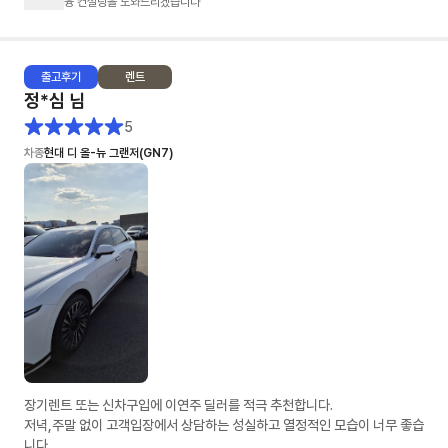
융 컨설팅을 도와드리겠습니다
출고
후기
렌트
정*심
님
5
차종
현대 디 올-뉴 그랜저(GN7)
장기렌트 또는 신차구입에 이연주 딜러를 적극 추천합니다.
저녁,주말 없이 고객입장에서 상담하는 성실하고 열정적인 모습이 너무 좋습
니다.