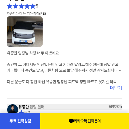
5
차종
기아 더 뉴 기아 레이(PE)
유종만 팀장님 차량 너무 이쁘네요
승인이 그 어디서도 안났었는데 믿고 기다려 달라고 해주셨는데 정말 믿고
기다렸더니 승인도 났고,이쁜차량 으로 보답 해주셔서 정말 감사드립니다 ~
다른 분들도 다 칭찬 하신 유종만 팀장님 피드백 정말 빠르고 못지킬 약속 안
하시는 딜러님이 맞습니다 제가 경험 하였어요
더보기
잘 탈께요 유팀장님 감사드려요
유종만
담당 딜러
바로가기
5.0
고객님이 선택하실 유종은 유종만 입니다.
카카오톡 견적문의
무료 견적상담