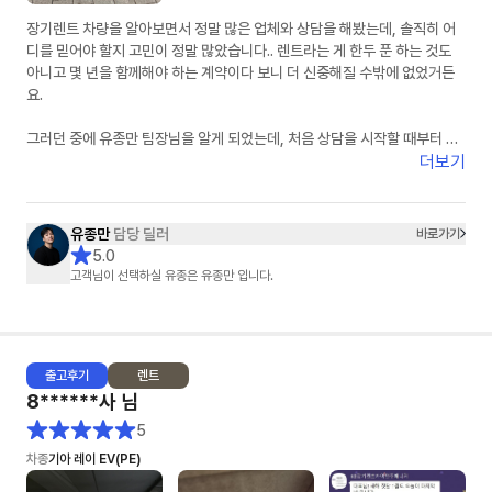
장기렌트 차량을 알아보면서 정말 많은 업체와 상담을 해봤는데, 솔직히 어
디를 믿어야 할지 고민이 정말 많았습니다.. 렌트라는 게 한두 푼 하는 것도
아니고 몇 년을 함께해야 하는 계약이다 보니 더 신중해질 수밖에 없었거든
요.
그러던 중에 유종만 팀장님을 알게 되었는데, 처음 상담을 시작할 때부터 느
낌이 정말 달랐습니다. 무엇보다 피드백이 정말 빠르셨습니다. 궁금한 게 있
더보기
어서 연락드리면 항상 빠르게 답변을 주셔서 답답함이 전혀 없었고, 차량 조
건이나 견적 관련해서도 하나하나 자세하게 설명해주셔서 믿음이 갔습니다.
유종만
담당 딜러
바로가기
특히 좋았던 점은 거짓 없이 솔직한 견적을 주신다는 점이었습니다. 다른 곳
5.0
에서는 무조건 싸다고만 하거나 나중에 추가 조건이 붙는 경우도 많았는데,
고객님이 선택하실 유종은 유종만 입니다.
유종만 팀장님은 처음부터 가능한 조건과 불가능한 조건을 명확하게 설명해
주셔서 오히려 더 신뢰가 생겼습니다. 괜히 좋은 말만 하는 게 아니라 고객 입
장에서 정말 도움이 되는 방향으로 안내해 주시는 게 느껴졌습니다.
출고
후기
렌트
또 한 가지 정말 만족스러웠던 부분은 꼼꼼한 사후관리입니다. 사실 계약하
8******사
님
고 나면 연락이 잘 안 되는 경우도 많다고 들었는데, 차량 출고 과정에서도 계
속 진행 상황을 알려주시고, 출고 이후에도 필요한 부분이 있는지 먼저 챙겨
5
주셔서 정말 감동이었습니다. 이런 부분에서 “아, 이 분은 정말 책임감 있게
차종
기아 레이 EV(PE)
일을 하시는 분이구나”라는 생각이 들었습니다.