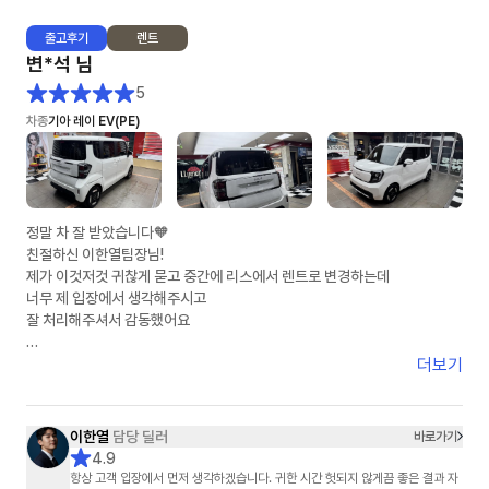
출고
후기
렌트
차량 소식이 없는 날에도, 단 하루도 빠짐 없이 물어 오는 안부 인사와 지연에
변*석
님
대한 안타까움의 표현은, 그 동안 어떤 분야의 영업사원에게도 느껴 보지 못
한 진한 감동이었습니다.
5
차종
기아 레이 EV(PE)
차량이 인도되는 날에 맞춰 보내 주신, 멋진 선물과 감동의 손 카드,,,
자기 개인 돈 써 가면서 사후 감동까지 선사해 주신 그 정성은 절대 흔하지 않
습니다.
이렇게 열정적이고 진심 가득한 영업사원은 어떤 기업의 경영자도 탐낼것 같
정말 차 잘 받았습니다🧡
습니다.
친절하신 이한열팀장님!
훗날 이연주 매니저님이 어떤 기업의 경영자가 되어 크고 좋은 회사를 운영
제가 이것저것 귀찮게 묻고 중간에 리스에서 렌트로 변경하는데
하는 것을 상상해 보는 것도 절대 무리가 아닐 것입니다.
너무 제 입장에서 생각해주시고
잘 처리해주셔서 감동했어요
아는 지인들에게 소문내기 시작했습니다.
"장기 렌트카 생각있어? 엉뚱한데서 지원 받지 말고, 무조건 이연주 매니저
제가 다른곳7군데비교했는데
더보기
한테 연락해~!"
저렴하게 했어요!
주변에 소개할께요
이연주 매니저님! 1월 20일부터 매니저님을 알게 된 인연에 감사합니다^^
감사합니당😍😍😍
이한열
담당 딜러
바로가기
4.9
항상 고객 입장에서 먼저 생각하겠습니다. 귀한 시간 헛되지 않게끔 좋은 결과 자