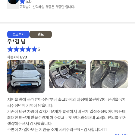
5.0
진행할 수 있었습니다.
고객님이 선택하실 유종은 유종만 입니다.
덕분에 차량 출고까지 기분 좋게 진행했습니다.
장기렌트 알아보시는 분들은 유종만 팀장님께 상담 받아보세요~
출고
후기
렌트
우*경
님
5
차종
기아 EV3
지인을 통해 소개받아 상담부터 출고까지의 과정에 불편함없이 신경을 많이
써주셨던게 기억에 남습니다.
기존에 타던 차량에 갑자기 문제가 발생해서 빠르게 일정조정했어야했는데,
최대한 빠르게 받을수있게 해주셨고 무엇보다 과정내내 고객의 편의를 먼저
생각해주셔서 감사했습니다.
주변에 차 알아보는 지인들 소개 시켜주려구요~ 감사합니다👍🏻