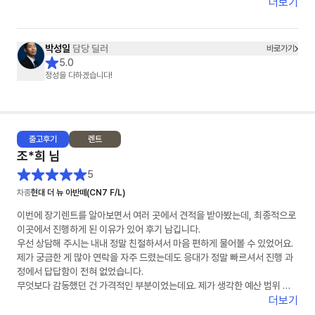
더보기
박성일
담당 딜러
바로가기
5.0
정성을 다하겠습니다!
출고
후기
렌트
조*희
님
5
차종
현대 더 뉴 아반떼(CN7 F/L)
이번에 장기렌트를 알아보면서 여러 곳에서 견적을 받아봤는데, 최종적으로
이곳에서 진행하게 된 이유가 있어 후기 남깁니다.
우선 상담해 주시는 내내 정말 친절하셔서 마음 편하게 물어볼 수 있었어요.
제가 궁금한 게 많아 연락을 자주 드렸는데도 응대가 정말 빠르셔서 진행 과
정에서 답답함이 전혀 없었습니다.
무엇보다 감동했던 건 가격적인 부분이었는데요. 제가 생각한 예산 범위 내
에서 최저가를 맞춰주시려고 끝까지 노력해 주시는 모습에 신뢰가 확 갔습니
더보기
다. 덕분에 좋은 조건으로 계약 마쳤습니다. 장기렌트 고민 중이신 분들께 적