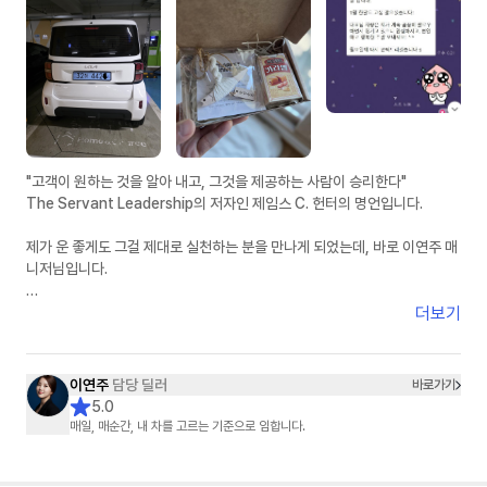
제 주변에 차량 알아보시는 분들께 자신 있게 추천드리겠습니다.
빠른 피드백, 정직한 견적, 그리고 꼼꼼한 사후관리까지 정말 믿고 맡길 수
있는 분이라고 생각합니다.
좋은 차량 진행 도와주셔서 진심으로 감사드립니다. 앞으로도 잘 부탁드립니
다
"고객이 원하는 것을 알아 내고, 그것을 제공하는 사람이 승리한다"
The Servant Leadership의 저자인 제임스 C. 헌터의 명언입니다.
제가 운 좋게도 그걸 제대로 실천하는 분을 만나게 되었는데, 바로 이연주 매
니저님입니다.
인터넷에서 차량 견적 한 번만 받아 봐도 여기 저기서 연락이 오지요. 모두 달
더보기
콤한 말들 입니다.
KB캐피탈 사이트에서 견적 받아 보면서 받은 이연주 매니저님의 연락은, 달
콤한 말이 아니었습니다.
이연주
담당 딜러
바로가기
진심의 말이었습니다.
5.0
매일, 매순간, 내 차를 고르는 기준으로 임합니다.
전기차 수요 대란에, 인기 폭증 레이 EV를, 마치 본인 차 고르듯이 이렇게 세
심하게 안내해 주시니, 다른 곳에서 들어오는 견적 안내는 귀에 들어오지도
않는 것이 당연합니다.