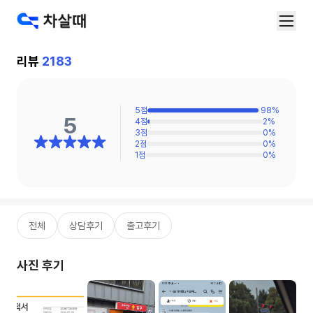
리뷰
2183
5
점
98
%
5
4
점
2
%
3
점
0
%
2
점
0
%
1
점
0
%
전체
상담후기
출고후기
사진 후기