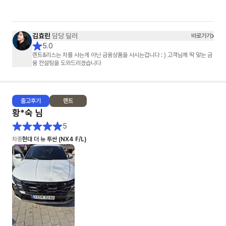
극 추천하고 싶네요!
김효린
담당 딜러
바로가기
5.0
렌트&리스는 차를 사는게 아닌 금융상품을 사시는겁니다 : ) 고객님께 딱 맞는 금
융 컨설팅을 도와드리겠습니다
출고
후기
렌트
황*숙
님
5
차종
현대 더 뉴 투싼 (NX4 F/L)