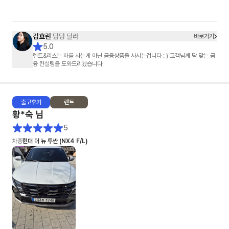
극 추천하고 싶네요!
김효린
담당 딜러
바로가기
5.0
렌트&리스는 차를 사는게 아닌 금융상품을 사시는겁니다 : ) 고객님께 딱 맞는 금
융 컨설팅을 도와드리겠습니다
출고
후기
렌트
황*숙
님
5
차종
현대 더 뉴 투싼 (NX4 F/L)