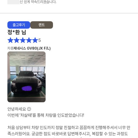
신 있게 약속드리겠습니다.
출고
후기
렌트
정*환
님
5
차종
제네시스 GV80(JX F/L)
안녕하세요 😊
이번에 ‘차살때’를 통해 차량을 인도받았습니다!
처음 상담부터 차량 인도까지 정말 친절하고 꼼꼼하게 진행해주셔서 너무 만
족스러웠어요. 궁금한 점도 바로바로 답변해주시고, 복잡할 수 있는 과정도