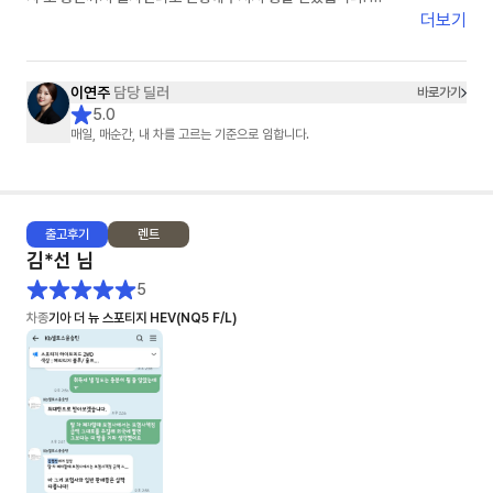
​차량 배정부터 탁송까지 중간중간 진행 상황을 먼저 알려주시고, 제가 놓칠
더보기
수 있는 부분까지 하나부터 열까지 세심하게 신경 써주신 덕분에 오늘 기분
좋게 드라이브 다녀왔네요. 빠르고 정확한 일 처리는 물론이고 정말 친절하
십니다. 장기렌트 고민 중이시라면 스타타당 이연주 매니저님 강력 추천합니
이연주
담당 딜러
바로가기
다!"
5.0
매일, 매순간, 내 차를 고르는 기준으로 임합니다.
출고
후기
렌트
김*선
님
5
차종
기아 더 뉴 스포티지 HEV(NQ5 F/L)