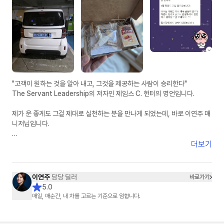
제 주변에 차량 알아보시는 분들께 자신 있게 추천드리겠습니다.
빠른 피드백, 정직한 견적, 그리고 꼼꼼한 사후관리까지 정말 믿고 맡길 수
있는 분이라고 생각합니다.
좋은 차량 진행 도와주셔서 진심으로 감사드립니다. 앞으로도 잘 부탁드립니
다
"고객이 원하는 것을 알아 내고, 그것을 제공하는 사람이 승리한다"
The Servant Leadership의 저자인 제임스 C. 헌터의 명언입니다.
제가 운 좋게도 그걸 제대로 실천하는 분을 만나게 되었는데, 바로 이연주 매
니저님입니다.
인터넷에서 차량 견적 한 번만 받아 봐도 여기 저기서 연락이 오지요. 모두 달
더보기
콤한 말들 입니다.
KB캐피탈 사이트에서 견적 받아 보면서 받은 이연주 매니저님의 연락은, 달
콤한 말이 아니었습니다.
이연주
담당 딜러
바로가기
진심의 말이었습니다.
5.0
매일, 매순간, 내 차를 고르는 기준으로 임합니다.
전기차 수요 대란에, 인기 폭증 레이 EV를, 마치 본인 차 고르듯이 이렇게 세
심하게 안내해 주시니, 다른 곳에서 들어오는 견적 안내는 귀에 들어오지도
않는 것이 당연합니다.