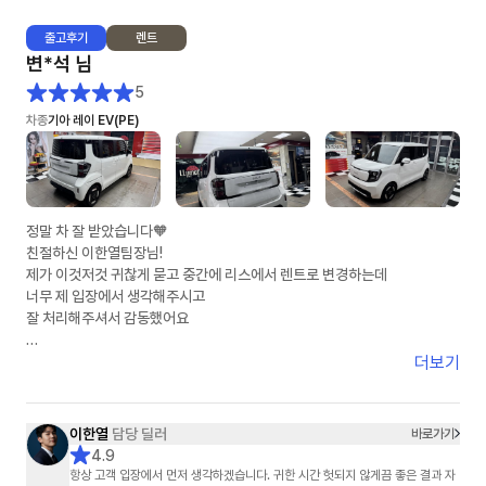
출고
후기
렌트
차량 소식이 없는 날에도, 단 하루도 빠짐 없이 물어 오는 안부 인사와 지연에
변*석
님
대한 안타까움의 표현은, 그 동안 어떤 분야의 영업사원에게도 느껴 보지 못
한 진한 감동이었습니다.
5
차종
기아 레이 EV(PE)
차량이 인도되는 날에 맞춰 보내 주신, 멋진 선물과 감동의 손 카드,,,
자기 개인 돈 써 가면서 사후 감동까지 선사해 주신 그 정성은 절대 흔하지 않
습니다.
이렇게 열정적이고 진심 가득한 영업사원은 어떤 기업의 경영자도 탐낼것 같
정말 차 잘 받았습니다🧡
습니다.
친절하신 이한열팀장님!
훗날 이연주 매니저님이 어떤 기업의 경영자가 되어 크고 좋은 회사를 운영
제가 이것저것 귀찮게 묻고 중간에 리스에서 렌트로 변경하는데
하는 것을 상상해 보는 것도 절대 무리가 아닐 것입니다.
너무 제 입장에서 생각해주시고
잘 처리해주셔서 감동했어요
아는 지인들에게 소문내기 시작했습니다.
"장기 렌트카 생각있어? 엉뚱한데서 지원 받지 말고, 무조건 이연주 매니저
제가 다른곳7군데비교했는데
더보기
한테 연락해~!"
저렴하게 했어요!
주변에 소개할께요
이연주 매니저님! 1월 20일부터 매니저님을 알게 된 인연에 감사합니다^^
감사합니당😍😍😍
이한열
담당 딜러
바로가기
4.9
항상 고객 입장에서 먼저 생각하겠습니다. 귀한 시간 헛되지 않게끔 좋은 결과 자