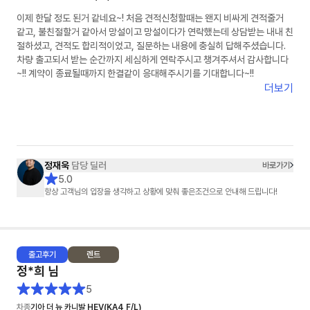
이제 한달 정도 된거 같네요~! 처음 견적신청할때는 왠지 비싸게 견적줄거
같고, 불친절할거 같아서 망설이고 망설이다가 연락했는데 상담받는 내내 친
절하셨고, 견적도 합리적이었고, 질문하는 내용에 충실히 답해주셨습니다.
차량 출고되서 받는 순간까지 세심하게 연락주시고 챙겨주셔서 감사합니다
~!! 계약이 종료될때까지 한결같이 응대해주시기를 기대합니다~!!
더보기
정재욱
담당 딜러
바로가기
5.0
항상 고객님의 입장을 생각하고 상황에 맞춰 좋은조건으로 안내해 드립니다!
출고
후기
렌트
정*희
님
5
차종
기아 더 뉴 카니발 HEV(KA4 F/L)