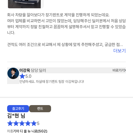
회사 차량을 알아보다가 장기렌트로 계약을 진행하게 되었는데요.
여러 업체를 비교하면서 고민이 많았는데, 담당해주신 딜러분께서 처음 상담
부터 계약까지 정말 친절하고 꼼꼼하게 설명해주셔서 믿고 진행할 수 있었습
니다.
견적도 여러 조건으로 비교해서 제 상황에 맞게 추천해주셨고, 궁금한 점을
문의할 때마다 빠르게 답변해주셔서 진행 과정이 굉장히 편했습니다.
더보기
무엇보다 불필요한 권유 없이 필요한 부분만 정확하게 안내해주신 점이 가장
좋았습니다.
이강욱
담당 딜러
바로가기
차량 계약 진행도 빠르게 처리해주셔서 만족스럽게 계약 완료했습니다.
5.0
장기렌트 고민하시는 분들 계시면 한 번 상담 받아보셔도 좋을 것 같습니다.
안녕하세요. 차살때 장기렌트 팀장 이강욱입니다!
끝까지 신경 써주신 담당 이강욱 딜러님 감사드립니다. 앞으로도 잘 부탁드
립니다!
추가 차량도 곧 문의 드리겠습니다.!
출고
후기
렌트
김*현
님
5
차종
기아 디 올 뉴 니로(SG2)