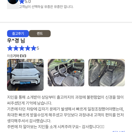
5.0
진행할 수 있었습니다.
고객님이 선택하실 유종은 유종만 입니다.
덕분에 차량 출고까지 기분 좋게 진행했습니다.
장기렌트 알아보시는 분들은 유종만 팀장님께 상담 받아보세요~
출고
후기
렌트
우*경
님
5
차종
기아 EV3
지인을 통해 소개받아 상담부터 출고까지의 과정에 불편함없이 신경을 많이
써주셨던게 기억에 남습니다.
기존에 타던 차량에 갑자기 문제가 발생해서 빠르게 일정조정했어야했는데,
최대한 빠르게 받을수있게 해주셨고 무엇보다 과정내내 고객의 편의를 먼저
생각해주셔서 감사했습니다.
주변에 차 알아보는 지인들 소개 시켜주려구요~ 감사합니다👍🏻