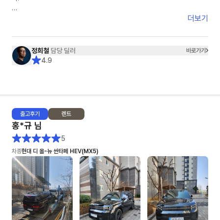
- 수요일~목요일 비가 오는 날씨라 세차를 했지만 아쉽게도 물자국이 남아
있었어요. 조금 아쉬운건 리어 스포일러 부분에 흰색 페인트 같은 것이
견적을 받고 다른 옵션을 요청하면 수정 보완된 견적을 재송부받기까지 걸리
더보기
(3cm) 묻어있었는데 손톱으로 긁어내긴 했지만, 잔기스가 조금 났어요
는 시간은 1분 내외입니다.
또한 다른 옵션을 요청할경우 고객이 이 옵션을 왜 요청했는지까지 이해해주
5. 종합: ★★★★★+★★★
시며 고객의 편에서 함께 고민해주셨습니다.
정희철
담당 딜러
바로가기
♥ 이연주 매니저님 감사합니다 ♥
4.9
그래서 정희철 딜러님을 선택하게 되었고 견적, 계약, 출고까지 모든 일들이
아주 NICE했습니다.
어떤 딜러님께서 '10개월 대기 해야하고 현재 본인의 고객은 5개월째 대기
중입니다.'라는 레이 EV차량을 1달반만에 빠르게 출고해주셨습니다.
출고
후기
렌트
보조금이라던지, 출고시 탁송처럼 딜러님의 영향이 아닌 부분에서 문제가 있
홍*규
님
을때도 딜러님이 모든 부분을 다 해결해주셨습니다.
특히 탁송건은 정말 너무 감사드렸습니다. "제가 만약~"이라는 고객의 편에
5
서 먼저 생각해주시면 정희철 딜러님을 적극 추천해드리며 이번사업자 렌트
차종
현대 디 올-뉴 싼타페 HEV(MX5)
기간이 종료가 되어도 저는 정희철 딜러님과 함께 하고 싶습니다.