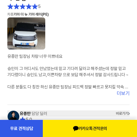
5
차종
기아 더 뉴 기아 레이(PE)
유종만 팀장님 차량 너무 이쁘네요
승인이 그 어디서도 안났었는데 믿고 기다려 달라고 해주셨는데 정말 믿고
기다렸더니 승인도 났고,이쁜차량 으로 보답 해주셔서 정말 감사드립니다 ~
다른 분들도 다 칭찬 하신 유종만 팀장님 피드백 정말 빠르고 못지킬 약속 안
하시는 딜러님이 맞습니다 제가 경험 하였어요
더보기
잘 탈께요 유팀장님 감사드려요
유종만
담당 딜러
바로가기
5.0
고객님이 선택하실 유종은 유종만 입니다.
카카오톡 견적문의
무료 견적상담