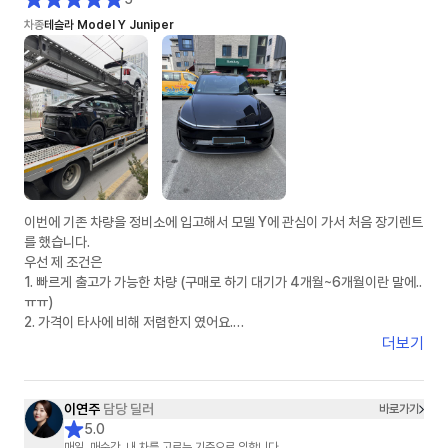
차종
테슬라 Model Y Juniper
이번에 기존 차량을 정비소에 입고해서 모델 Y에 관심이 가서 처음 장기렌트
를 했습니다.
우선 제 조건은
1. 빠르게 출고가 가능한 차량 (구매로 하기 대기가 4개월~6개월이란 말에..
ㅠㅠ)
2. 가격이 타사에 비해 저렴한지 였어요.
더보기
인터넷 서칭으로 차살때와 타사에 견적을 여쭤놓은 상태였어요.
정말 운 좋게 차살때에 이연주 매니저님과 연결 되었고, 타사는 봇(bot) 계
정으로 응대 하는거 같았습니다.
이연주
담당 딜러
바로가기
5.0
1. 상품에 대한 설명: ★★★★★
매일, 매순간, 내 차를 고르는 기준으로 임합니다.