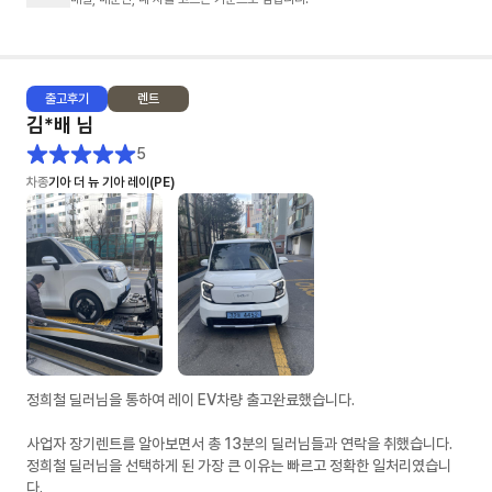
- 제가 렌트 경험이 없어 정말 귀찮게 많은 견적을 요청 드렸는데도 불구하
고, 다양한 시뮬레이션으로 견적을 주셨습니다. (무보증, 선보증20%, 선납
20% 등등)
출고
후기
렌트
2. 문의에 대한 회신 속도: ★★★★★
김*배
님
- 타사는 오전에 문의를 드리면 오후 3~4시쯤 답변이 오거나 오후 6시 이후
에 답변와서 또 답변하면 지금은 영업시간이 아닙니다... 이런 멘트가 나왔었
5
어요. (봇 응대)
차종
기아 더 뉴 기아 레이(PE)
- 차살때는 전혀 그런것 없이 친절하게 설명해주시고 오히려 제가 답변을 늦
게 드린적이 있었네요
3. 차량 출고: ★★★★★
- 다른 업체도 빠른출고 상품이 있었어요. 저는 다 빠른출고 상품으로 알아보
았구요. 타사는 먼저 약정요청을 했는데 약정서가 더 늦게 오고, 차살때는 영
업일 기준 바로 다음날 왔습니다.
- 전자약정 후 이연주 매니저님이 엄청 노력해주신게 보일정도로 바로 후에
바로 차량 배차가 되었어요. 물론 운빨도 조금 있는것 같았어요. (모두가 이
런 스케줄로 진행되진 않을 수 있을거 같아요)
정희철 딜러님을 통하여 레이 EV차량 출고완료했습니다.
- 저 같은 경우 (금요일) 최종견적 > (월요일) 전자약정 > (수요일) 차량검수
> (목요일) 차량인수
사업자 장기렌트를 알아보면서 총 13분의 딜러님들과 연락을 취했습니다.
정희철 딜러님을 선택하게 된 가장 큰 이유는 빠르고 정확한 일처리였습니
4. 차량 상태: ★★★★
다.