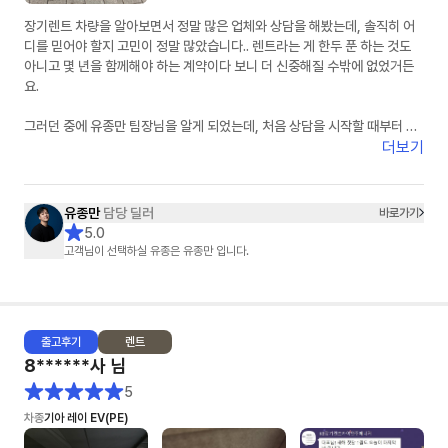
장기렌트 차량을 알아보면서 정말 많은 업체와 상담을 해봤는데, 솔직히 어
디를 믿어야 할지 고민이 정말 많았습니다.. 렌트라는 게 한두 푼 하는 것도
아니고 몇 년을 함께해야 하는 계약이다 보니 더 신중해질 수밖에 없었거든
요.
그러던 중에 유종만 팀장님을 알게 되었는데, 처음 상담을 시작할 때부터 느
낌이 정말 달랐습니다. 무엇보다 피드백이 정말 빠르셨습니다. 궁금한 게 있
더보기
어서 연락드리면 항상 빠르게 답변을 주셔서 답답함이 전혀 없었고, 차량 조
건이나 견적 관련해서도 하나하나 자세하게 설명해주셔서 믿음이 갔습니다.
유종만
담당 딜러
바로가기
특히 좋았던 점은 거짓 없이 솔직한 견적을 주신다는 점이었습니다. 다른 곳
5.0
에서는 무조건 싸다고만 하거나 나중에 추가 조건이 붙는 경우도 많았는데,
고객님이 선택하실 유종은 유종만 입니다.
유종만 팀장님은 처음부터 가능한 조건과 불가능한 조건을 명확하게 설명해
주셔서 오히려 더 신뢰가 생겼습니다. 괜히 좋은 말만 하는 게 아니라 고객 입
장에서 정말 도움이 되는 방향으로 안내해 주시는 게 느껴졌습니다.
출고
후기
렌트
또 한 가지 정말 만족스러웠던 부분은 꼼꼼한 사후관리입니다. 사실 계약하
8******사
님
고 나면 연락이 잘 안 되는 경우도 많다고 들었는데, 차량 출고 과정에서도 계
속 진행 상황을 알려주시고, 출고 이후에도 필요한 부분이 있는지 먼저 챙겨
5
주셔서 정말 감동이었습니다. 이런 부분에서 “아, 이 분은 정말 책임감 있게
차종
기아 레이 EV(PE)
일을 하시는 분이구나”라는 생각이 들었습니다.