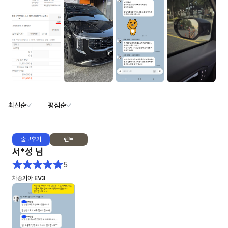
최신순
평점순
출고
후기
렌트
서*성
님
5
차종
기아 EV3