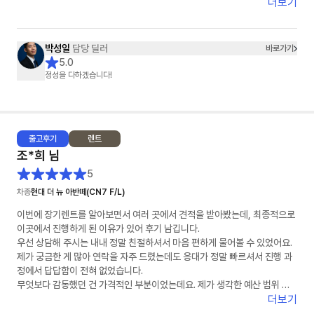
더보기
박성일
담당 딜러
바로가기
5.0
정성을 다하겠습니다!
출고
후기
렌트
조*희
님
5
차종
현대 더 뉴 아반떼(CN7 F/L)
이번에 장기렌트를 알아보면서 여러 곳에서 견적을 받아봤는데, 최종적으로
이곳에서 진행하게 된 이유가 있어 후기 남깁니다.
우선 상담해 주시는 내내 정말 친절하셔서 마음 편하게 물어볼 수 있었어요.
제가 궁금한 게 많아 연락을 자주 드렸는데도 응대가 정말 빠르셔서 진행 과
정에서 답답함이 전혀 없었습니다.
무엇보다 감동했던 건 가격적인 부분이었는데요. 제가 생각한 예산 범위 내
에서 최저가를 맞춰주시려고 끝까지 노력해 주시는 모습에 신뢰가 확 갔습니
더보기
다. 덕분에 좋은 조건으로 계약 마쳤습니다. 장기렌트 고민 중이신 분들께 적