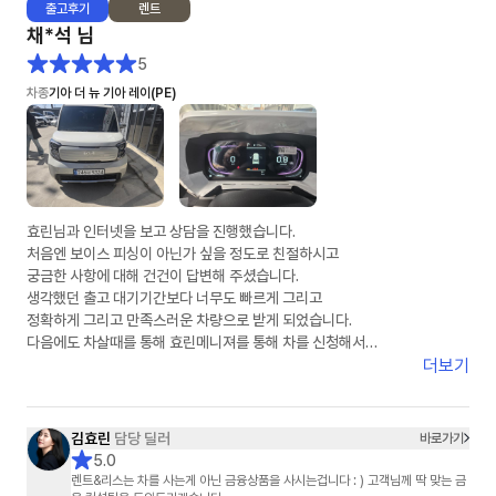
출고
후기
렌트
채*석
님
5
차종
기아 더 뉴 기아 레이(PE)
효린님과 인터넷을 보고 상담을 진행했습니다.
처음엔 보이스 피싱이 아닌가 싶을 정도로 친절하시고
궁금한 사항에 대해 건건이 답변해 주셨습니다.
생각했던 출고 대기기간보다 너무도 빠르게 그리고
정확하게 그리고 만족스러운 차량으로 받게 되었습니다.
다음에도 차살때를 통해 효린메니져를 통해 차를 신청해서
받겠다고 말씀드렸습니다.
더보기
딸아이의 첫차가 차살때와 효린님을 통해 만족스럽게 되어
다시한번 감사의 말을 전합니다.
차살때 화이팅
김효린
담당 딜러
바로가기
효린님 화이팅
5.0
렌트&리스는 차를 사는게 아닌 금융상품을 사시는겁니다 : ) 고객님께 딱 맞는 금