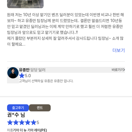
원래 저는 10년 이상 맡기던 벤츠 딜러분이 있었는데 이번엔 비교나 한번 해
보자~ 하고 유종만 팀장님께 문의 드렸었는데.. 결론만 말씀드리면 10년동
안 믿고 맡겼던 딜러님과는 이제 계약 안하기로 했고 훨씬 더 저렴한 유종만
팀장님과 앞으로도 믿고 맡기기로 했습니다..!!
제가 몰랐던 부분까지 상세히 잘 알려주셔서 감사드립니다 팀장님~ 소개 많
이 할께요
더보기
( 아 그리고 피드백 정말 빠릅니다 정말..)
유종만
담당 딜러
바로가기
5.0
고객님이 선택하실 유종은 유종만 입니다.
출고
후기
렌트
권*수
님
5
차종
기아 더 뉴 기아 레이(PE)