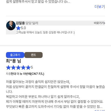
쉽게 설명해주셔서 믿고 맡길 수 있었습니다 👍
더보기
차량 상태도 기대 이상으로 너무 깔끔했고, 인도 과정도 빠르고 정확하게 진
행해주셔서 기분 좋게 받을 수 있었어요 🚗✨
김일중
담당 딜러
바로가기
특히 김일중 담당자님께서 세심하게 챙겨주셔서 끝까지 안심하고 진행할 수
5.0
있었습니다. 다시 한 번 감사드립니다!
고객님을 위해서 오늘도 일중 김일중 매니저입니다! :)
주변에 차량 구매 예정인 분들께도 꼭 추천하고 싶어요 😊
앞으로도 안전운전 잘 하겠습니다!
출고
후기
렌트
감사합니다 🙏
최*용
님
5
차종
현대 더 뉴 아반떼(CN7 F/L)
차를 알아보는 과정이 솔직히 쉽지만은 않았는데,
처음 상담부터 끝까지 한결같이 친절하게 설명해 주셔서 정말 마음이 놓였습
니다.
복잡하고 어려운 부분도 하나하나 알기 쉽게 알려주시고,
제가 이해할 때까지 차분하게 안내해 주셔서 부담 없이 결정할 수 있었어요.
무엇보다 빠른 출고까지 도와주셔서 기다림 없이 차를 받을 수 있었던 점이