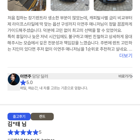
처음 접하는 장기렌트라 생소한 부분이 많았는데, 캐피탈사별 금리 비교부터
제 라이프스타일에 딱 맞는 옵션 구성까지 이연주 매니저님이 정말 꼼꼼하게
가이드해주셨습니다. 덕분에 고민 없이 최고의 선택을 할 수 있었어요.
​특히 휴일이나 늦은 저녁 시간임에도 불구하고 매번 친절하고 상세하게 응대
해주시는 모습에서 깊은 전문성과 책임감을 느꼈습니다. 주변에 렌트 고민하
는 지인이 있다면 주저 없이 이연주 매니저님을 1순위로 추천하고 싶네요. 마
지막까지 무사고를 기원하며 챙겨주신 선물도 차에 예쁘게 잘 달고 다니겠습
더보기
니다. 정말 감사합니다!"
이연주
담당 딜러
바로가기
5.0
매일, 매순간, 내 차를 고르는 기준으로 임합니다.
출고
후기
렌트
김*태
님
5