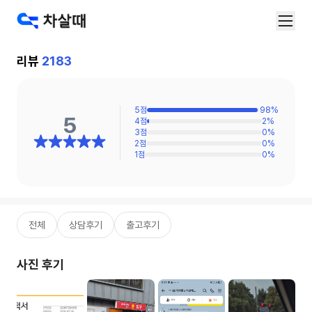
리뷰
2183
5
점
98
%
5
4
점
2
%
3
점
0
%
2
점
0
%
1
점
0
%
전체
상담후기
출고후기
사진 후기