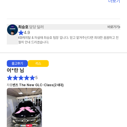
정말 감사했습니다.
더보기
단순히 차를 판매하신 게 아니라,
고객의 마음까지 배려해 주셨다는 느낌을 받았습니다.
덕분에 기분 좋게 차를 인도받았습니다.
진심으로 감사드립니다. 😊
최승호
담당 딜러
바로가기
4.9
KB캐피탈 & 차살때 최승호 팀장 입니다. 믿고 맡겨주신다면 최대한 꼼꼼하고 친
절히 안내 드리겠습니다.
출고
후기
리스
어*란
님
5
차종
벤츠 The New GLC-Class(2세대)