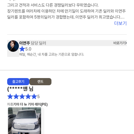
그리고 견적과 서비스도 다른 경쟁딜러보다 우위였습니다.
장기렌트를 여러차례 이용하던 차에 만기일이 도래하여 기존 딜러와 이연주
딜러를 포함하여 5명의딜러가 경합했는데..이연주 딜러가 최고였습니다.
이연주 딜러에게 장기렌트 서류를 모두 전달하고 장기렌트 계약서 쓰기 직전
더보기
에 차량 색상을 보러 자동차 대리점을 방문했다가 구입으로 변경했지만, 구
입 역시 이연주 딜러가 끝까지 맡아서 잘 해주어 너무 감사했습니다.
이연주
담당 딜러
바로가기
다시 한번 이연주 딜러를 칭찬하고 추천드립니다.
5.0
이연주 딜러를 선택하시면 반드시 후회 안하리라 봅니다.
매일, 매순간, 내 차를 고르는 기준으로 임합니다.
이연주 딜러님, 건승하세요.^^
출고
후기
렌트
(*****앤
님
5
차종
기아 더 뉴 기아 레이(PE)