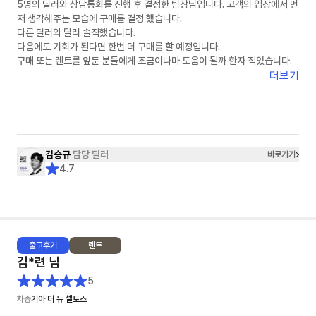
5명의 딜러와 상담통화를 진행 후 결정한 팀장님입니다. 고객의 입장에서 먼
저 생각해주는 모습에 구매를 결정 했습니다.
다른 딜러와 달리 솔직했습니다.
다음에도 기회가 된다면 한번 더 구매를 할 예정입니다.
구매 또는 렌트를 앞둔 분들에게 조금이나마 도움이 될까 한자 적었습니다.
더보기
김승규
담당 딜러
바로가기
4.7
출고
후기
렌트
김*련
님
5
차종
기아 더 뉴 셀토스