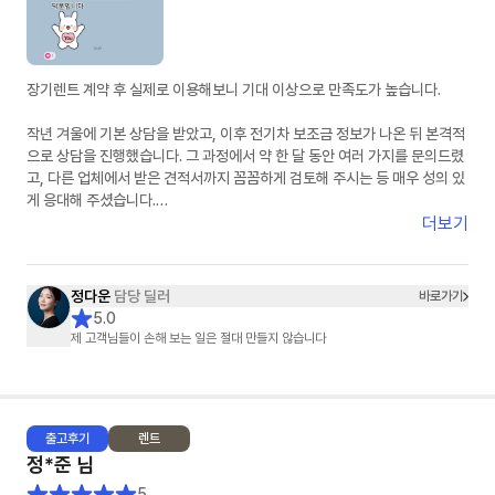
장기렌트 계약 후 실제로 이용해보니 기대 이상으로 만족도가 높습니다.
작년 겨울에 기본 상담을 받았고, 이후 전기차 보조금 정보가 나온 뒤 본격적
으로 상담을 진행했습니다. 그 과정에서 약 한 달 동안 여러 가지를 문의드렸
고, 다른 업체에서 받은 견적서까지 꼼꼼하게 검토해 주시는 등 매우 성의 있
게 응대해 주셨습니다.
더보기
단순한 상담을 넘어, 끝까지 책임지고 도와주신다는 느낌을 받았고 항상 친
절하게 응대해 주셔서 신뢰가 갔습니다. 고객 입장에서 최선을 다해 주신다
는 점이 분명하게 느껴졌고, 덕분에 만족스러운 선택을 할 수 있었습니다. 첫
정다운
담당 딜러
바로가기
장기렌트이자 첫 차 구매였는데 매우 좋은 경험이었고, 만족스러웠기 때문에
5.0
지인도 소개하여 출고하셨습니다.
제 고객님들이 손해 보는 일은 절대 만들지 않습니다
출고
후기
렌트
정*준
님
5