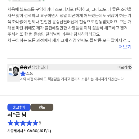
처음에 셀토스를 구입하려다 스포티지로 변경하고, 그러고도 더 좋은 조건을
자꾸 찾아 검색하고 요구하면서 정말 피곤하게 해드렸는데도 귀찮아 하는 기
색 하나없이 언제나 친절한 윤승님딜러님께 진심으로 감동받았어요. 모든 거
래를 마친 뒤에도 제가 불편해할만한 사항들을 미리 꼼꼼히 체크하고 챙겨
주셔서 또 한 번 윤승민 딜러님께 너무나 감사하더라고요.
차 구입하는 모든 과정에서 제가 크게 신경 안써도 될 만큼 모두 알아서 점검
해 주셔서 차를 구입하고 판매하는 과정의 불안감 없이 마음이 편히 의지하
더보기
게 되더라고요.
저같은 진상고객에게까지 마음을 담은 선물까지 챙겨 주셔서 정말 감사했습
니다
윤승민
담당 딜러
바로가기
주변에 차 사겠다는 사람이 있으면 적극 알려서 소개해드리고 싶은 윤승님
4.8
딜러님! 번창하셔요~♡
계약 체결 이후에도 책임감을 가지고 끝까지 소통하는 매니저가 되겠습니다!
출고
후기
렌트
서*근
님
5
차종
제네시스 GV80(JX F/L)