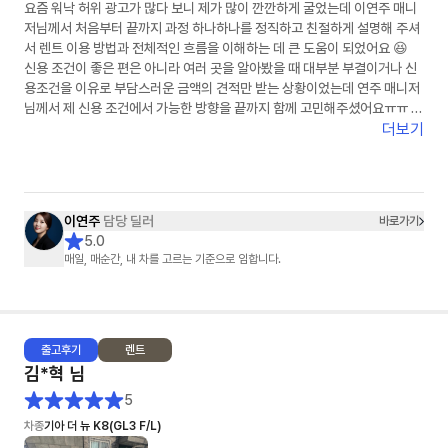
요즘 워낙 허위 광고가 많다 보니 제가 많이 깐깐하게 굴었는데 이연주 매니
저님께서 처음부터 끝까지 과정 하나하나를 정직하고 친절하게 설명해 주셔
서 렌트 이용 방법과 전체적인 흐름을 이해하는 데 큰 도움이 되었어요 😆
신용 조건이 좋은 편은 아니라 여러 곳을 알아봤을 때 대부분 부결이거나 신
용조건을 이유로 부담스러운 금액의 견적만 받는 상황이었는데 연주 매니저
님께서 제 신용 조건에서 가능한 방향을 끝까지 함께 고민해주셨어요ㅠㅠ 그
래서 덕분에 다행히 초기 비용 없이 계약까지 진행할 수 있었고 금액도 제가
더보기
알아본 곳 중 가장 합리적으로 이용할 수 있게 되어 정말 많이 신경 써 주셨다
는 게 느껴졌고 감사한 마음이 들었습니다🙏✨
원래 의심도 많고 깐깐한 편이라 무언가를 결정할 때 비교도 많이 하고 고민
도 많이 하는 스타일이었는데 이번에는 의심할 필요도 없었고 깐깐하게 굴
이연주
담당 딜러
바로가기
필요도 없을 만큼 꼼꼼하게 하나하나 함께 확인해 주셔서 마음 놓고 진행할
5.0
수 있었습니다!! 주변에서 렌트 이용을 고민하는 분이 있다면 주저 없이 소개
매일, 매순간, 내 차를 고르는 기준으로 임합니다.
해 드리고 싶은 매니저님이었습니다 👍 그동안 고생 정말 많으셨고 진심으
로 감사했습니다💛다음에 또 꼭 연락드리겠습니다😆
출고
후기
렌트
김*혁
님
5
차종
기아 더 뉴 K8(GL3 F/L)