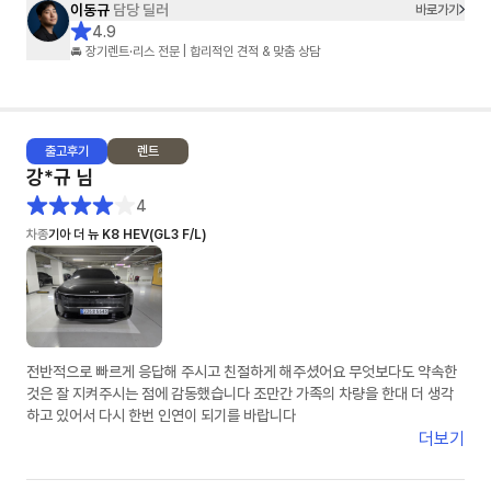
이동규
담당 딜러
바로가기
4.9
🚘 장기렌트·리스 전문 | 합리적인 견적 & 맞춤 상담
출고
후기
렌트
강*규
님
4
차종
기아 더 뉴 K8 HEV(GL3 F/L)
전반적으로 빠르게 응답해 주시고 친절하게 해주셨어요 무엇보다도 약속한
것은 잘 지켜주시는 점에 감동했습니다 조만간 가족의 차량을 한대 더 생각
하고 있어서 다시 한번 인연이 되기를 바랍니다
더보기