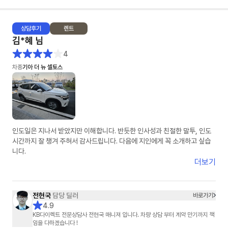
상담
후기
렌트
김*혜
님
4
차종
기아 더 뉴 셀토스
인도일은 지나서 받았지만 이해합니다. 반듯한 인사성과 친절한 말투, 인도
시간까지 잘 챙겨 주혀서 감사드립니다. 다음에 지인에게 꼭 소개하고 싶습
니다.
더보기
전현국
담당 딜러
바로가기
4.9
KB다이렉트 전문상담사 전현국 매니져 입니다. 차량 상담 부터 계약 만기까지 책
임을 다하겠습니다 !