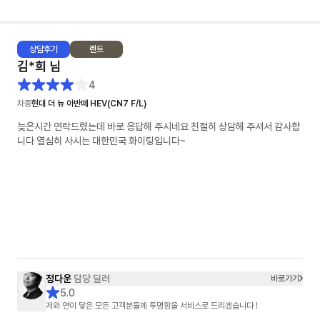
상담
후기
렌트
김*희
님
4
차종
현대 더 뉴 아반떼 HEV(CN7 F/L)
늦은시간 연락드렸는데 바로 응답해 주시네요 친절히 상담해 주셔서 감사합
니다 열심히 사시는 대한민국 화이팅입니다~
정다운
담당 딜러
바로가기
5.0
저와 연이 닿은 모든 고객분들께 투명함을 서비스로 드리겠습니다 !