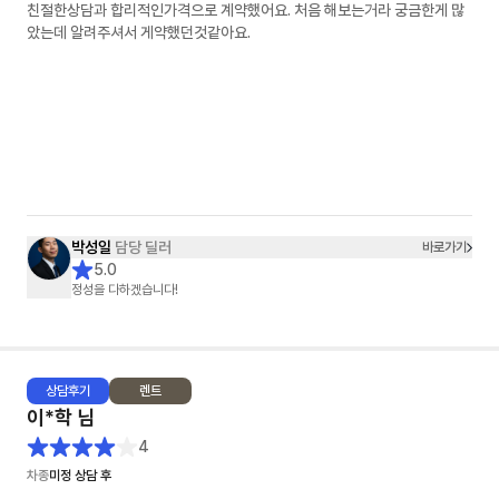
친절한상담과 합리적인가격으로 계약했어요. 처음 해보는거라 궁금한게 많
았는데 알려주셔서 게약했던것같아요.
박성일
담당 딜러
바로가기
5.0
정성을 다하겠습니다!
상담
후기
렌트
이*학
님
4
차종
미정 상담 후