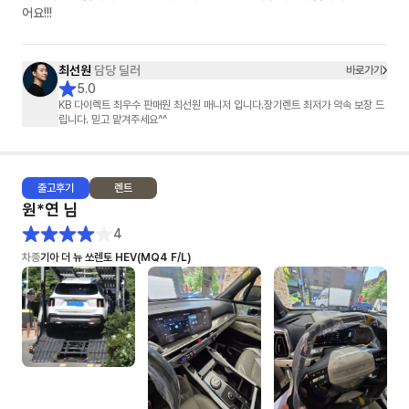
어요!!!
최선원
담당 딜러
바로가기
5.0
KB 다이렉트 최우수 판매원 최선원 매니저 입니다.장기렌트 최저가 약속 보장 드
립니다. 믿고 맡겨주세요^^
출고
후기
렌트
원*연
님
4
차종
기아 더 뉴 쏘렌토 HEV(MQ4 F/L)