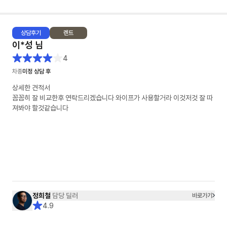
상담
후기
렌트
이*성
님
4
차종
미정 상담 후
상세한 견적서
꼼꼼히 잘 비교한후 연락드리겠습니다 와이프가 사용할거라 이것저것 잘 따
져봐야 할것같습니다
정희철
담당 딜러
바로가기
4.9