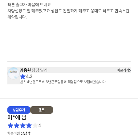
빠른 출고가 마음에 드네요
차량설명도 잘 해주었고요 상담도 친절하게 해주고 응대도 빠르고 만족스런
계약입니다.
김용원
담당 딜러
바로가기
4.2
벤츠 4년랜드로버 6년근무믿음과 책임감으로 보답하겠습니다
상담
후기
렌트
이*애
님
4
차종
미정 상담 후