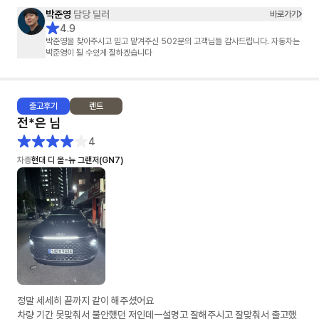
박준영
담당 딜러
바로가기
4.9
박준영을 찾아주시고 믿고 맡겨주신 502분의 고객님들 감사드립니다. 자동차는
박준영이 될 수있게 잘하겠습니다
출고
후기
렌트
전*은
님
4
차종
현대 디 올-뉴 그랜저(GN7)
정말 세세히 끝까지 같이 해주셨어요
차량 기간 못맞춰서 불안했던 저인데ㅡ설명고 잘해주시고 잘맞춰서 출고했