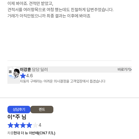
이제 봐야죠. 견적만 받았고,
견적서를 여러항목으로 여청 했는데도 친절하게 답변주었습니다.
거래가 아직안됬으니까 최종 결과는 이후에 봐야죠
이강훈
담당 딜러
바로가기
4.6
자동차 구매라는 어려운 의사결정을 고객입장에서 돕겠습니다
상담
후기
렌트
이*주
님
4
차종
현대 더 뉴 아반떼(CN7 F/L)