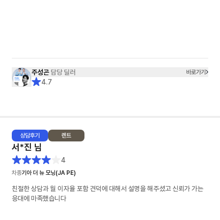
주성곤
담당 딜러
바로가기
4.7
상담
후기
렌트
서*진
님
4
차종
기아 더 뉴 모닝(JA PE)
친절한 상담과 월 이자율 포함 견덕에 대해서 설명을 해주셨고 신뢰가 가는
응대에 마족했습니다