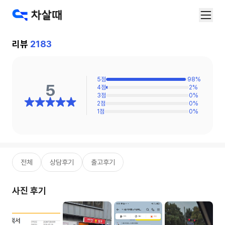
리뷰
2183
5
점
98
%
5
4
점
2
%
3
점
0
%
2
점
0
%
1
점
0
%
전체
상담후기
출고후기
사진 후기