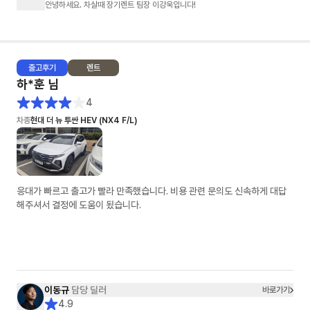
안녕하세요. 차살때 장기렌트 팀장 이강욱입니다!
출고
후기
렌트
하*훈
님
4
차종
현대 더 뉴 투싼 HEV (NX4 F/L)
응대가 빠르고 출고가 빨라 만족했습니다. 비용 관련 문의도 신속하게 대답
해주셔서 결정에 도움이 됬습니다.
이동규
담당 딜러
바로가기
4.9