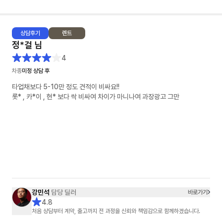
상담
후기
렌트
정*걸
님
4
차종
미정 상담 후
타업채보다 5-10만 정도 견적이 비싸요!!
롯* , 카*이 , 현* 보다 싹 비싸여 차이가 마니나여 과장광고 그만
강민석
담당 딜러
바로가기
4.8
처음 상담부터 계약, 출고까지 전 과정을 신뢰와 책임감으로 함께하겠습니다.