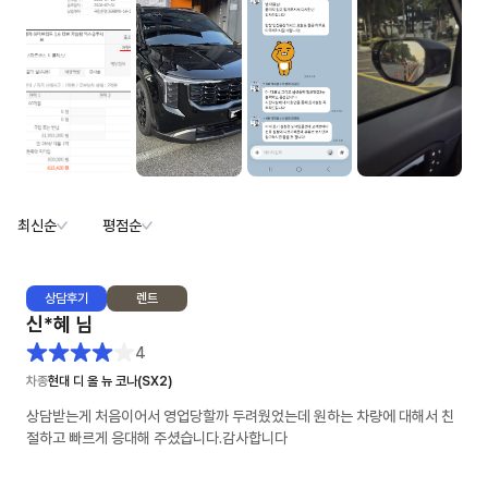
최신순
평점순
상담
후기
렌트
신*혜
님
4
차종
현대 디 올 뉴 코나(SX2)
상담받는게 처음이어서 영업당할까 두려웠었는데 원하는 차량에 대해서 친
절하고 빠르게 응대해 주셨습니다.감사합니다