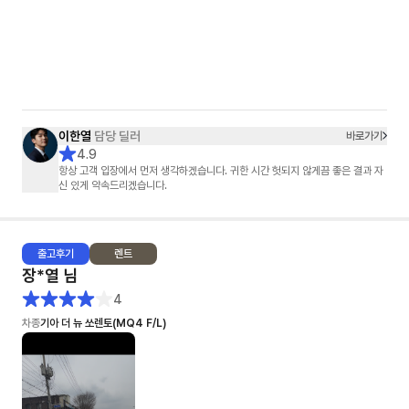
이한열
담당 딜러
바로가기
4.9
항상 고객 입장에서 먼저 생각하겠습니다. 귀한 시간 헛되지 않게끔 좋은 결과 자
신 있게 약속드리겠습니다.
출고
후기
렌트
장*열
님
4
차종
기아 더 뉴 쏘렌토(MQ4 F/L)