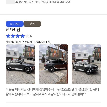
🚘 장기렌트·리스 전문 | 합리적인 견적 & 맞춤 상담
출고
후기
렌트
신*선
님
4
차종
기아 더 뉴 스포티지 HEV(NQ5 F/L)
이동규 매니저님 상세하게 상담해주시고 귀찮으셨을텐데 성심성의껏 응대
잘해주십니다 약속도 잘지켜주시고 감사합니다~ 차 맘에들어요