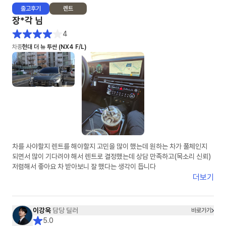
출고
후기
렌트
장*각
님
4
차종
현대 더 뉴 투싼 (NX4 F/L)
차를 사야할지 렌트를 해야할지 고민을 많이 했는데 원하는 차가 풀체인지
되면서 많이 기다려야 해서 렌트로 결정했는데 상담 만족하고(목소리 신뢰)
저렴해서 좋아요 차 받아보니 잘 했다는 생각이 듭니다
더보기
이강욱
담당 딜러
바로가기
5.0