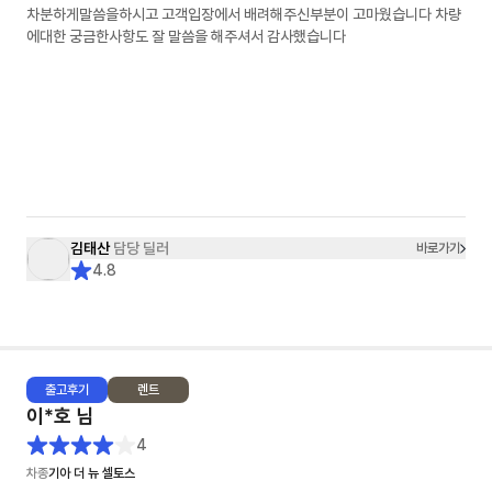
차분하게말씀을하시고 고객입장에서 배려해주신부분이 고마웠습니다 차량
에대한 궁금한사항도 잘 말씀을 해주셔서 감사했습니다
김태산
담당 딜러
바로가기
4.8
출고
후기
렌트
이*호
님
4
차종
기아 더 뉴 셀토스