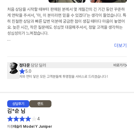
처음 상담을 시작할 때부터 판매원 분께서 몇 개월간의 긴 기간 동안 꾸준하
게 연락을 주셔서, ‘아, 이 분이라면 믿을 수 있겠다’는 생각이 들었습니다. 특
히 친절한 상담과 빠른 답변 덕분에 궁금한 점이 생길 때마다 마음이 놓였어
요. 늦은 시간, 작은 질문에도 성심껏 대응해주셔서, 정말 고객을 생각하는
성심성의가 느껴졌습니다.
무엇보다 제 조건에 딱 맞는 차량을 찾기 위해 끝까지 노력해주셨습니다. 여
더보기
러 모델을 비교하며 제 기준에 맞춰 꼼꼼히 찾아봐 주시는 모습에서, ‘이런 게
바로 성심성의구나’라는 생각을 했습니다. 그 결과 만족스러운 가격에 마음
에 쏙 드는 차량을 계약할 수 있었죠.
정다운
담당 딜러
바로가기
5.0
다만, 계약 이후에는 연락이 조금 뜸해진 점이 살짝 아쉬웠습니다.
저와 연이 닿은 모든 고객분들께 투명함을 서비스로 드리겠습니다 !
그래도 초반부터 보여주신 그 성심성의 덕분에 지금 저는 정말 만족하며 차
를 잘 타고 있습니다.
상담
후기
렌트
김*순
님
4
차종
테슬라 Model Y Juniper