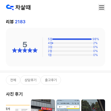
리뷰
2183
5
점
98
%
5
4
점
2
%
3
점
0
%
2
점
0
%
1
점
0
%
전체
상담후기
출고후기
사진 후기