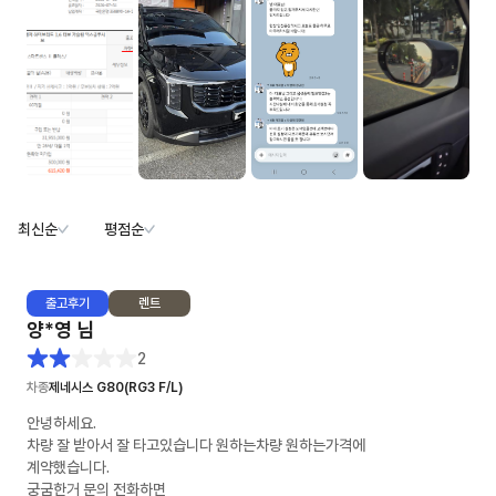
최신순
평점순
출고
후기
렌트
양*영
님
2
차종
제네시스 G80(RG3 F/L)
안녕하세요.
차량 잘 받아서 잘 타고있습니다 원하는차량 원하는가격에
계약했습니다.
궁굼한거 문의 전화하면