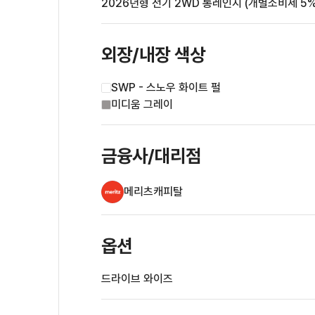
2026년형 전기 2WD 롱레인지 (개별소비세 5%
외장/내장
색상
SWP - 스노우 화이트 펄
미디움 그레이
금융사/대리점
메리츠캐피탈
옵션
드라이브 와이즈