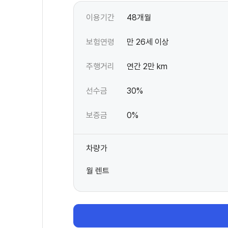
이용기간
48개월
보험연령
만 26세 이상
주행거리
연간 2만 km
선수금
30%
보증금
0%
차량가
월 렌트