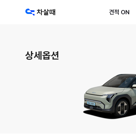
견적 ON
상세옵션