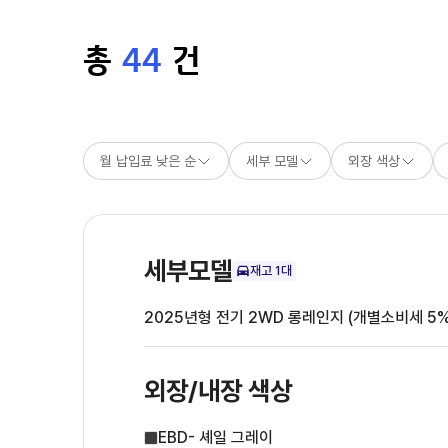
총
44
건
월 납입료 낮은 순
세부 모델
외장 색상
세부모델
재고
1
대
2025년형 전기 2WD 롱레인지 (개별소비세 5%
외장/내장
색상
EBD- 셰일 그레이