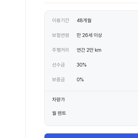
이용기간
48개월
보험연령
만 26세 이상
주행거리
연간 2만 km
선수금
30%
보증금
0%
차량가
월 렌트