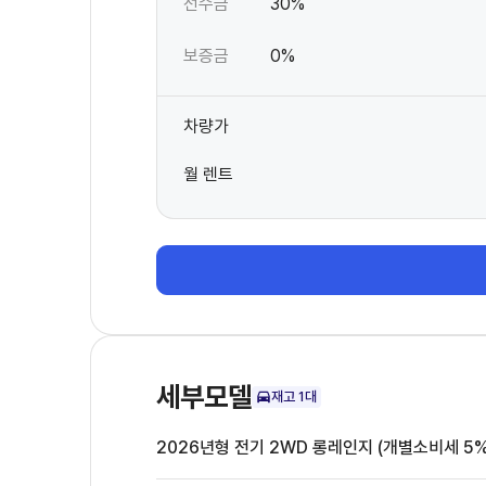
선수금
30%
보증금
0%
차량가
월 렌트
세부모델
재고
1
대
2026년형 전기 2WD 롱레인지 (개별소비세 5%