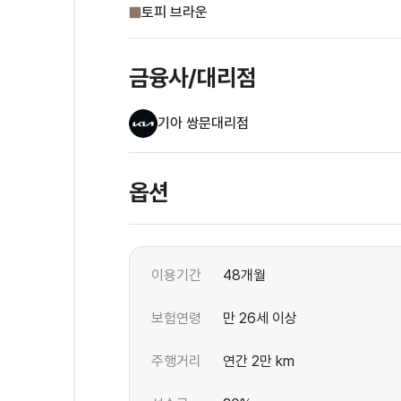
토피 브라운
금융사/대리점
기아 쌍문대리점
옵션
이용기간
48개월
보험연령
만 26세 이상
주행거리
연간 2만 km