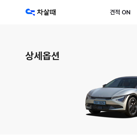
견적 ON
상세옵션