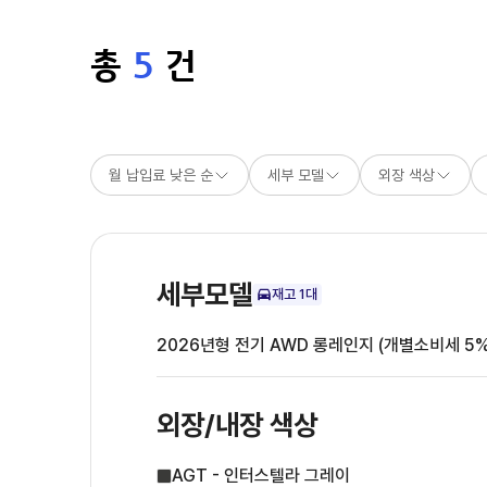
총
5
건
월 납입료 낮은 순
세부 모델
외장 색상
세부모델
재고
1
대
2026년형 전기 AWD 롱레인지 (개별소비세 5%
외장/내장
색상
AGT - 인터스텔라 그레이