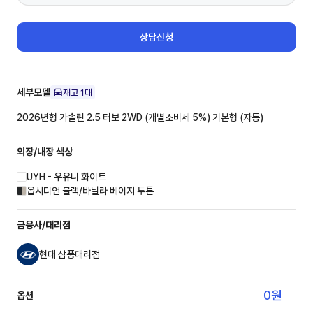
상담신청
세부모델
재고
1
대
2026년형 가솔린 2.5 터보 2WD (개별소비세 5%)
기본형 (자동)
외장/내장
색상
UYH - 우유니 화이트
옵시디언 블랙/바닐라 베이지 투톤
금융사/대리점
현대 삼풍대리점
0
원
옵션