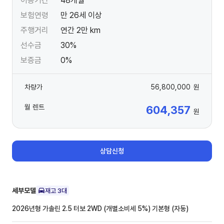
이용기간
48개월
보험연령
만 26세 이상
주행거리
연간 2만 km
선수금
30%
보증금
0%
차량가
56,800,000
원
월 렌트
604,357
원
상담신청
세부모델
재고
3
대
2026년형 가솔린 2.5 터보 2WD (개별소비세 5%)
기본형 (자동)