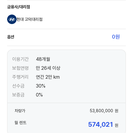
금융사/대리점
현대 고덕대리점
0
원
옵션
이용기간
48개월
보험연령
만 26세 이상
주행거리
연간 2만 km
선수금
30%
보증금
0%
차량가
53,800,000
원
월 렌트
574,021
원