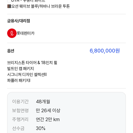
UYH - 우유니 화이트
오션 웨이브 블루/하바나 브라운 투톤
금융사/대리점
롯데렌터카
6,800,000
원
옵션
브리지스톤 타이어 & 18인치 휠
빌트인 캠 패키지
시그니쳐 디자인 셀렉션Ⅱ
파퓰러 패키지Ⅰ
이용기간
48개월
보험연령
만 26세 이상
주행거리
연간 2만 km
선수금
30%