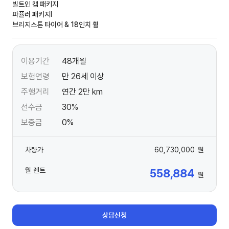
빌트인 캠 패키지
파퓰러 패키지Ⅰ
브리지스톤 타이어 & 18인치 휠
이용기간
48개월
보험연령
만 26세 이상
주행거리
연간 2만 km
선수금
30%
보증금
0%
차량가
60,730,000
원
월 렌트
558,884
원
상담신청