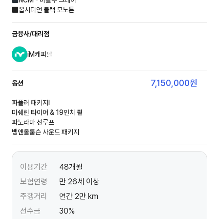
NCM - 마칼루 그레이
옵시디언 블랙 모노톤
금융사/대리점
iM캐피탈
7,150,000
원
옵션
파퓰러 패키지Ⅰ
미쉐린 타이어 & 19인치 휠
파노라마 선루프
뱅앤올룹슨 사운드 패키지
이용기간
48개월
보험연령
만 26세 이상
주행거리
연간 2만 km
선수금
30%