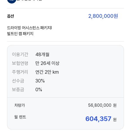
2,800,000
원
옵션
드라이빙 어시스턴스 패키지Ⅰ
빌트인 캠 패키지
이용기간
48개월
보험연령
만 26세 이상
주행거리
연간 2만 km
선수금
30%
보증금
0%
차량가
56,800,000
원
월 렌트
604,357
원