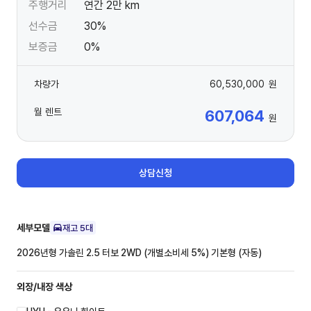
주행거리
연간 2만 km
선수금
30%
보증금
0%
차량가
60,530,000
원
월 렌트
607,064
원
상담신청
세부모델
재고
5
대
2026년형 가솔린 2.5 터보 2WD (개별소비세 5%)
기본형 (자동)
외장/내장
색상