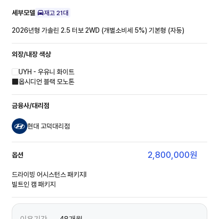
세부모델
재고
21
대
2026년형 가솔린 2.5 터보 2WD (개별소비세 5%)
기본형 (자동)
외장/내장
색상
UYH - 우유니 화이트
옵시디언 블랙 모노톤
금융사/대리점
현대 고덕대리점
2,800,000
원
옵션
드라이빙 어시스턴스 패키지Ⅰ
빌트인 캠 패키지