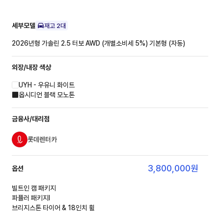
세부모델
재고
2
대
2026년형 가솔린 2.5 터보 AWD (개별소비세 5%)
기본형 (자동)
외장/내장
색상
UYH - 우유니 화이트
옵시디언 블랙 모노톤
금융사/대리점
롯데렌터카
3,800,000
원
옵션
빌트인 캠 패키지
파퓰러 패키지Ⅰ
브리지스톤 타이어 & 18인치 휠