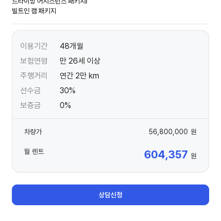
드라이빙 어시스턴스 패키지Ⅰ
빌트인 캠 패키지
이용기간
48개월
보험연령
만 26세 이상
주행거리
연간 2만 km
선수금
30%
보증금
0%
차량가
56,800,000
원
월 렌트
604,357
원
상담신청