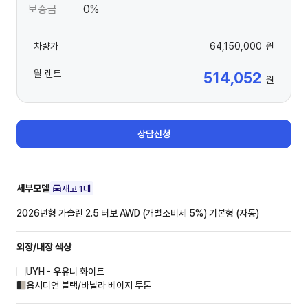
보증금
0%
차량가
64,150,000
원
월 렌트
514,052
원
상담신청
세부모델
재고
1
대
2026년형 가솔린 2.5 터보 AWD (개별소비세 5%)
기본형 (자동)
외장/내장
색상
UYH - 우유니 화이트
옵시디언 블랙/바닐라 베이지 투톤