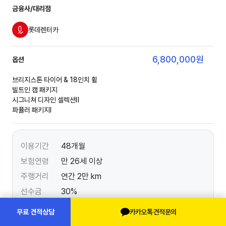
금융사/대리점
롯데렌터카
6,800,000
원
옵션
브리지스톤 타이어 & 18인치 휠
빌트인 캠 패키지
시그니쳐 디자인 셀렉션Ⅱ
파퓰러 패키지Ⅰ
이용기간
48개월
보험연령
만 26세 이상
주행거리
연간 2만 km
선수금
30%
보증금
0%
카카오톡 견적문의
무료 견적상담