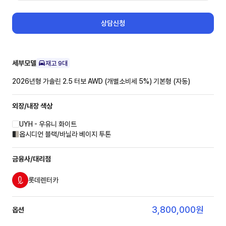
상담신청
세부모델
재고
9
대
2026년형 가솔린 2.5 터보 AWD (개별소비세 5%)
기본형 (자동)
외장/내장
색상
UYH - 우유니 화이트
옵시디언 블랙/바닐라 베이지 투톤
금융사/대리점
롯데렌터카
3,800,000
원
옵션