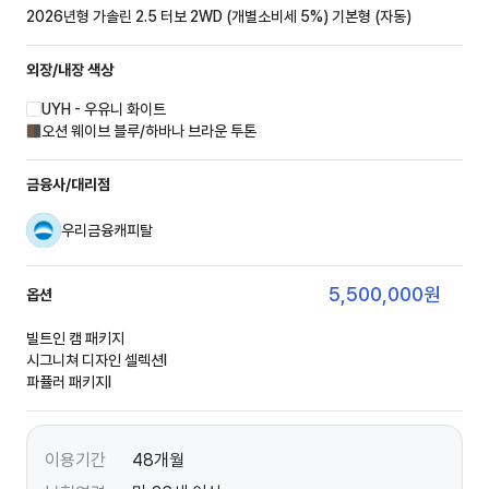
2026년형 가솔린 2.5 터보 2WD (개별소비세 5%)
기본형 (자동)
외장/내장
색상
UYH - 우유니 화이트
오션 웨이브 블루/하바나 브라운 투톤
금융사/대리점
우리금융캐피탈
5,500,000
원
옵션
빌트인 캠 패키지
시그니쳐 디자인 셀렉션Ⅰ
파퓰러 패키지Ⅰ
이용기간
48개월