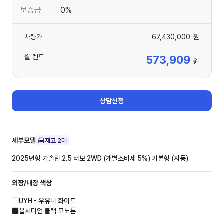
보증금
0%
차량가
67,430,000
원
월 렌트
573,909
원
상담신청
세부모델
재고
2
대
2025년형 가솔린 2.5 터보 2WD (개별소비세 5%)
기본형 (자동)
외장/내장
색상
UYH - 우유니 화이트
옵시디언 블랙 모노톤