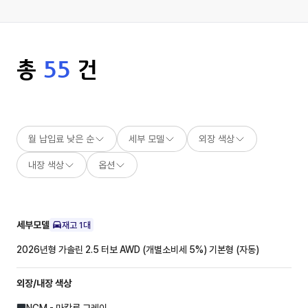
총
55
건
월 납입료 낮은 순
세부 모델
외장 색상
내장 색상
옵션
세부모델
재고
1
대
2026년형 가솔린 2.5 터보 AWD (개별소비세 5%)
기본형 (자동)
외장/내장
색상