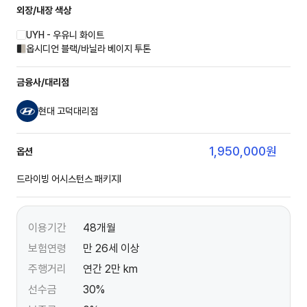
외장/내장
색상
UYH - 우유니 화이트
옵시디언 블랙/바닐라 베이지 투톤
금융사/대리점
현대 고덕대리점
1,950,000
원
옵션
드라이빙 어시스턴스 패키지Ⅰ
이용기간
48개월
보험연령
만 26세 이상
주행거리
연간 2만 km
선수금
30%