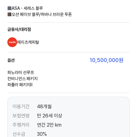
ASA - 세레스 블루
오션 웨이브 블루/하바나 브라운 투톤
금융사/대리점
메리츠캐피탈
10,500,000
원
옵션
파노라마 선루프
컨비니언스 패키지
파퓰러 패키지Ⅱ
이용기간
48개월
보험연령
만 26세 이상
주행거리
연간 2만 km
선수금
30%