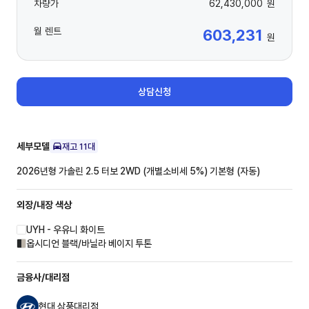
차량가
62,430,000
원
월 렌트
603,231
원
상담신청
세부모델
재고
11
대
2026년형 가솔린 2.5 터보 2WD (개별소비세 5%)
기본형 (자동)
외장/내장
색상
UYH - 우유니 화이트
옵시디언 블랙/바닐라 베이지 투톤
금융사/대리점
현대 삼풍대리점