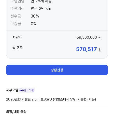
보험연령
만 26세 이상
주행거리
연간 2만 km
선수금
30%
보증금
0%
차량가
59,500,000
원
월 렌트
570,517
원
상담신청
세부모델
재고
1
대
2026년형 가솔린 2.5 터보 AWD (개별소비세 5%)
기본형 (자동)
외장/내장
색상