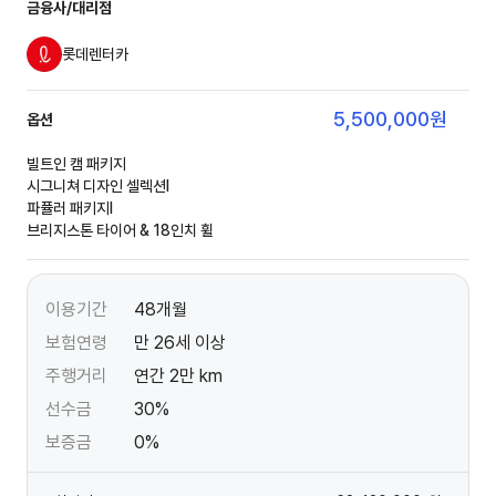
금융사/대리점
롯데렌터카
5,500,000
원
옵션
빌트인 캠 패키지
시그니쳐 디자인 셀렉션Ⅰ
파퓰러 패키지Ⅰ
브리지스톤 타이어 & 18인치 휠
이용기간
48개월
보험연령
만 26세 이상
주행거리
연간 2만 km
선수금
30%
보증금
0%