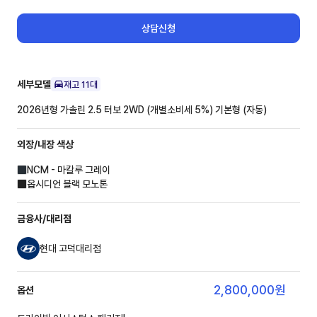
상담신청
세부모델
재고
11
대
2026년형 가솔린 2.5 터보 2WD (개별소비세 5%)
기본형 (자동)
외장/내장
색상
NCM - 마칼루 그레이
옵시디언 블랙 모노톤
금융사/대리점
현대 고덕대리점
2,800,000
원
옵션