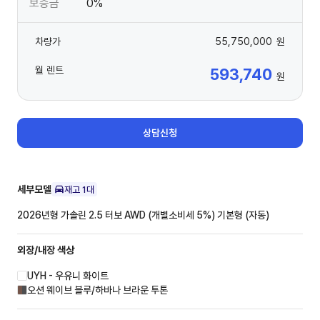
보증금
0%
차량가
55,750,000
원
월 렌트
593,740
원
상담신청
세부모델
재고
1
대
2026년형 가솔린 2.5 터보 AWD (개별소비세 5%)
기본형 (자동)
외장/내장
색상
UYH - 우유니 화이트
오션 웨이브 블루/하바나 브라운 투톤