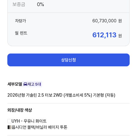
보증금
0%
차량가
60,730,000
원
월 렌트
612,113
원
상담신청
세부모델
재고
5
대
2026년형 가솔린 2.5 터보 2WD (개별소비세 5%)
기본형 (자동)
외장/내장
색상
UYH - 우유니 화이트
옵시디언 블랙/바닐라 베이지 투톤