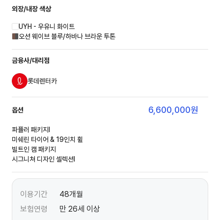
외장/내장
색상
UYH - 우유니 화이트
오션 웨이브 블루/하바나 브라운 투톤
금융사/대리점
롯데렌터카
6,600,000
원
옵션
파퓰러 패키지Ⅰ
미쉐린 타이어 & 19인치 휠
빌트인 캠 패키지
시그니쳐 디자인 셀렉션Ⅰ
이용기간
48개월
보험연령
만 26세 이상