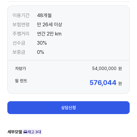
이용기간
48개월
보험연령
만 26세 이상
주행거리
연간 2만 km
선수금
30%
보증금
0%
차량가
54,000,000
원
월 렌트
576,044
원
상담신청
세부모델
재고
3
대