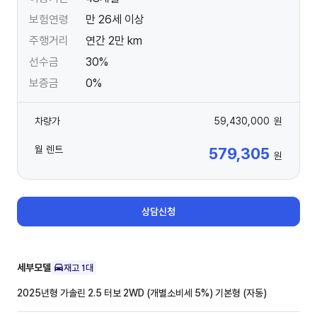
보험연령
만 26세 이상
주행거리
연간 2만 km
선수금
30%
보증금
0%
차량가
59,430,000
원
월 렌트
579,305
원
상담신청
세부모델
재고
1
대
2025년형 가솔린 2.5 터보 2WD (개별소비세 5%)
기본형 (자동)