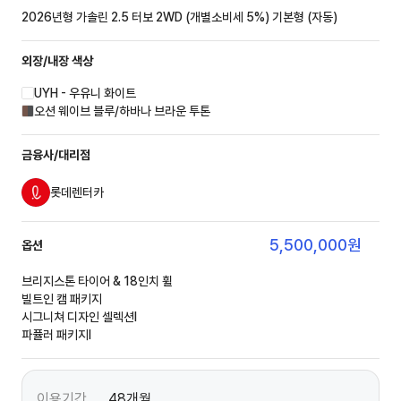
2026년형 가솔린 2.5 터보 2WD (개별소비세 5%)
기본형 (자동)
외장/내장
색상
UYH - 우유니 화이트
오션 웨이브 블루/하바나 브라운 투톤
금융사/대리점
롯데렌터카
5,500,000
원
옵션
브리지스톤 타이어 & 18인치 휠
빌트인 캠 패키지
시그니쳐 디자인 셀렉션Ⅰ
파퓰러 패키지Ⅰ
이용기간
48개월