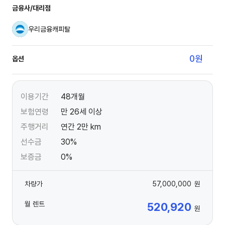
금융사/대리점
우리금융캐피탈
0
원
옵션
이용기간
48개월
보험연령
만 26세 이상
주행거리
연간 2만 km
선수금
30%
보증금
0%
차량가
57,000,000
원
월 렌트
520,920
원