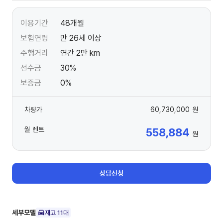
이용기간
48개월
보험연령
만 26세 이상
주행거리
연간 2만 km
선수금
30%
보증금
0%
차량가
60,730,000
원
월 렌트
558,884
원
상담신청
세부모델
재고
11
대