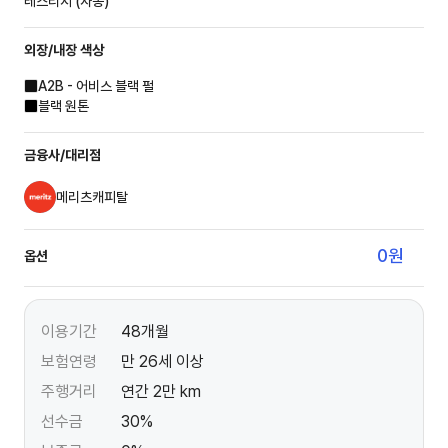
레스티지 (자동)
외장/내장
색상
A2B - 어비스 블랙 펄
블랙 원톤
금융사/대리점
메리츠캐피탈
0
원
옵션
이용기간
48개월
보험연령
만 26세 이상
주행거리
연간 2만 km
선수금
30%