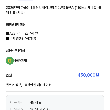
2026년형 가솔린 1.6 터보 하이브리드 2WD 5인승 (개별소비세 5%)
블
랙 잉크 (자동)
외장/내장
색상
A2B - 어비스 블랙 펄
블랙 원톤(블랙잉크)
금융사/대리점
NH캐피탈
450,000
원
옵션
빌트인 캠 2，증강현실 내비게이션
이용기간
48개월
보험연령
만 26세 이상