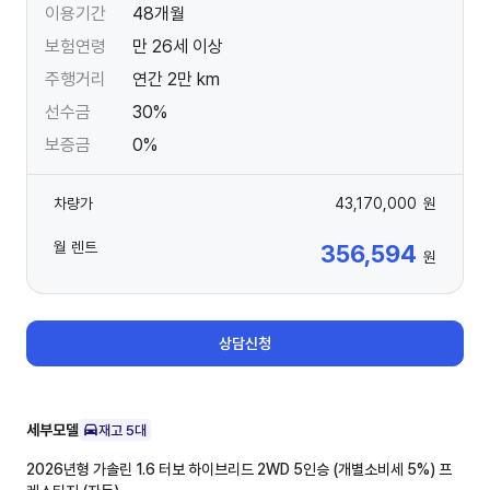
이용기간
48개월
보험연령
만 26세 이상
주행거리
연간 2만 km
선수금
30%
보증금
0%
차량가
43,170,000
원
월 렌트
356,594
원
상담신청
세부모델
재고
5
대
2026년형 가솔린 1.6 터보 하이브리드 2WD 5인승 (개별소비세 5%)
프