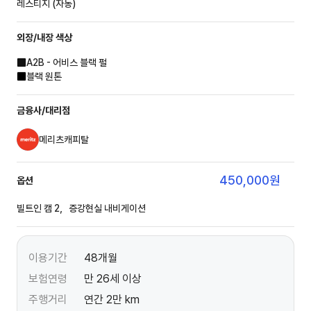
레스티지 (자동)
외장/내장
색상
A2B - 어비스 블랙 펄
블랙 원톤
금융사/대리점
메리츠캐피탈
450,000
원
옵션
빌트인 캠 2，증강현실 내비게이션
이용기간
48개월
보험연령
만 26세 이상
주행거리
연간 2만 km