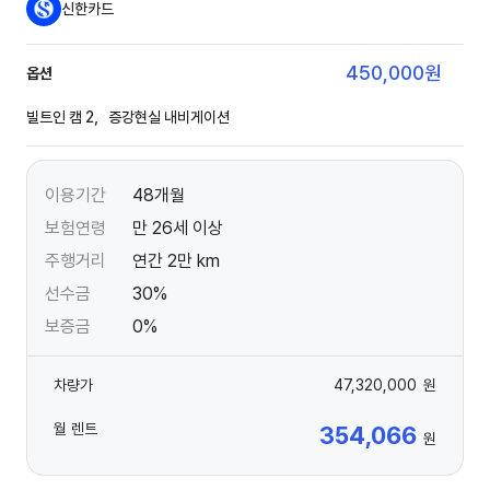
신한카드
450,000
원
옵션
빌트인 캠 2，증강현실 내비게이션
이용기간
48개월
보험연령
만 26세 이상
주행거리
연간 2만 km
선수금
30%
보증금
0%
차량가
47,320,000
원
월 렌트
354,066
원