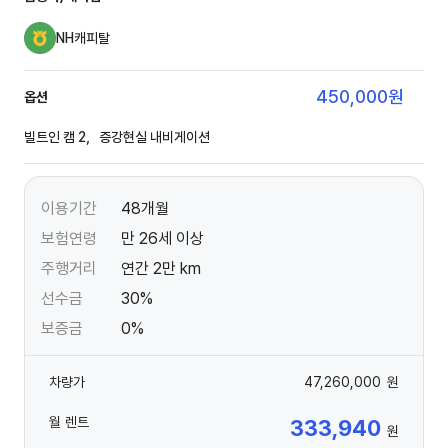
NH캐피탈
450,000
원
옵션
빌트인 캠 2，증강현실 내비게이션
이용기간
48개월
보험연령
만 26세 이상
주행거리
연간 2만 km
선수금
30%
보증금
0%
차량가
47,260,000
원
월 렌트
333,940
원