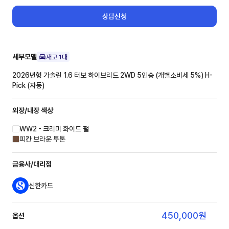
상담신청
세부모델
재고
1
대
2026년형 가솔린 1.6 터보 하이브리드 2WD 5인승 (개별소비세 5%)
H-
Pick (자동)
외장/내장
색상
WW2 - 크리미 화이트 펄
피칸 브라운 투톤
금융사/대리점
신한카드
450,000
원
옵션