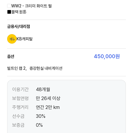
WW2 - 크리미 화이트 펄
블랙 원톤
금융사/대리점
KB캐피탈
450,000
원
옵션
빌트인 캠 2，증강현실 내비게이션
이용기간
48개월
보험연령
만 26세 이상
주행거리
연간 2만 km
선수금
30%
보증금
0%