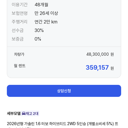
이용기간
48개월
보험연령
만 26세 이상
주행거리
연간 2만 km
선수금
30%
보증금
0%
차량가
48,300,000
원
월 렌트
359,157
원
상담신청
세부모델
재고
2
대
2026년형 가솔린 1.6 터보 하이브리드 2WD 5인승 (개별소비세 5%)
프