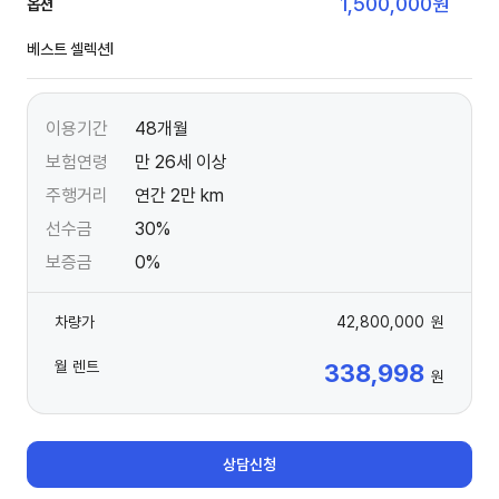
1,500,000
원
옵션
베스트 셀렉션Ⅰ
이용기간
48개월
보험연령
만 26세 이상
주행거리
연간 2만 km
선수금
30%
보증금
0%
차량가
42,800,000
원
월 렌트
338,998
원
상담신청