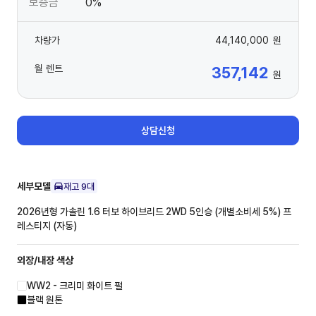
보증금
0%
차량가
44,140,000
원
월 렌트
357,142
원
상담신청
세부모델
재고
9
대
2026년형 가솔린 1.6 터보 하이브리드 2WD 5인승 (개별소비세 5%)
프
레스티지 (자동)
외장/내장
색상
WW2 - 크리미 화이트 펄
블랙 원톤