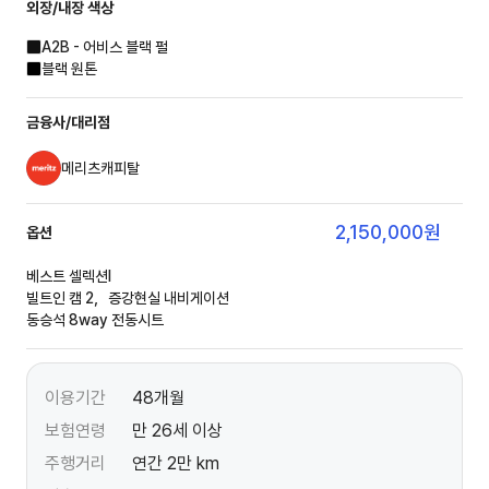
외장/내장
색상
A2B - 어비스 블랙 펄
블랙 원톤
금융사/대리점
메리츠캐피탈
2,150,000
원
옵션
베스트 셀렉션Ⅰ
빌트인 캠 2，증강현실 내비게이션
동승석 8way 전동시트
이용기간
48개월
보험연령
만 26세 이상
주행거리
연간 2만 km