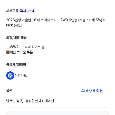
세부모델
재고
5
대
2026년형 가솔린 1.6 터보 하이브리드 2WD 6인승 (개별소비세 5%)
H-
Pick (자동)
외장/내장
색상
WW2 - 크리미 화이트 펄
피칸 브라운 투톤
금융사/대리점
신한카드
450,000
원
옵션
빌트인 캠 2，증강현실 내비게이션