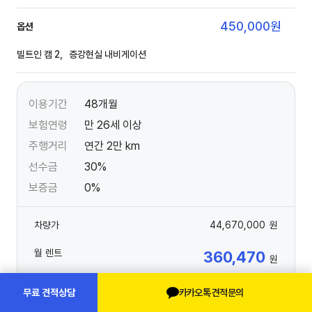
450,000
원
옵션
빌트인 캠 2，증강현실 내비게이션
이용기간
48개월
보험연령
만 26세 이상
주행거리
연간 2만 km
선수금
30%
보증금
0%
차량가
44,670,000
원
월 렌트
360,470
원
카카오톡 견적문의
무료 견적상담