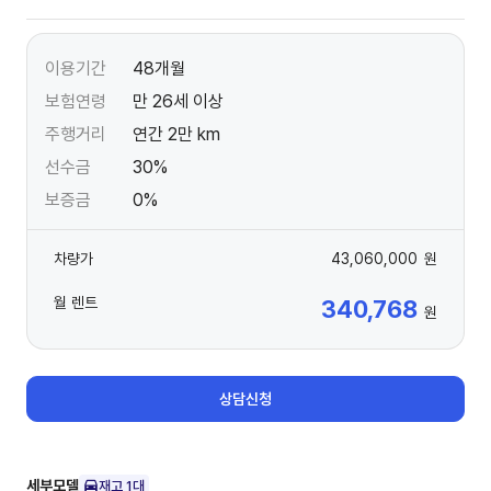
이용기간
48개월
보험연령
만 26세 이상
주행거리
연간 2만 km
선수금
30%
보증금
0%
차량가
43,060,000
원
월 렌트
340,768
원
상담신청
세부모델
재고
1
대