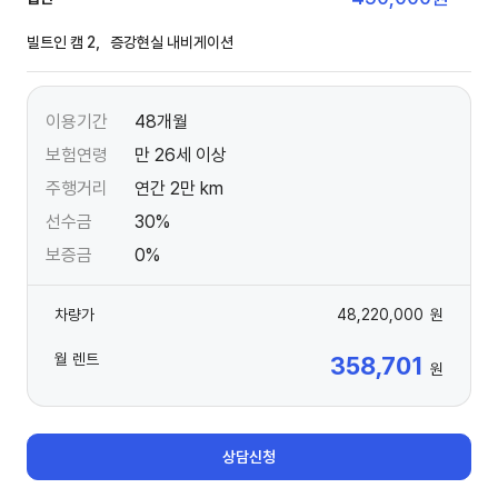
빌트인 캠 2，증강현실 내비게이션
이용기간
48개월
보험연령
만 26세 이상
주행거리
연간 2만 km
선수금
30%
보증금
0%
차량가
48,220,000
원
월 렌트
358,701
원
상담신청