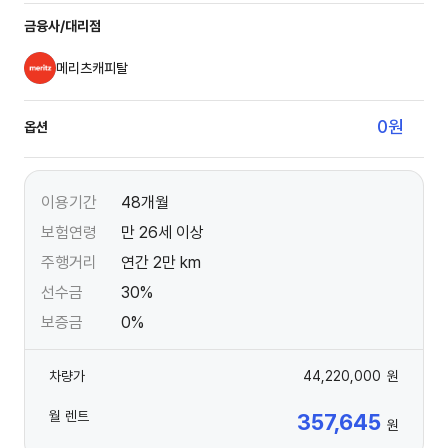
금융사/대리점
메리츠캐피탈
0
원
옵션
이용기간
48개월
보험연령
만 26세 이상
주행거리
연간 2만 km
선수금
30%
보증금
0%
차량가
44,220,000
원
월 렌트
357,645
원