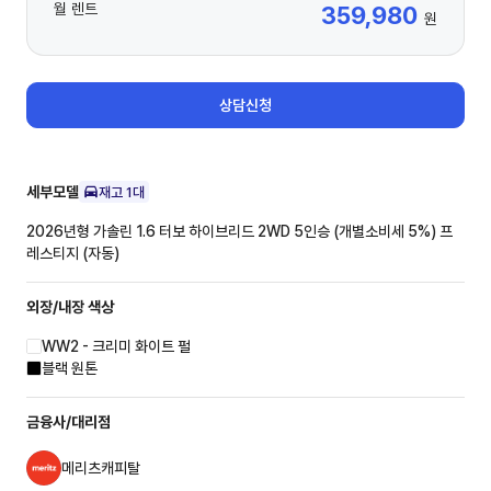
월 렌트
359,980
원
상담신청
세부모델
재고
1
대
2026년형 가솔린 1.6 터보 하이브리드 2WD 5인승 (개별소비세 5%)
프
레스티지 (자동)
외장/내장
색상
WW2 - 크리미 화이트 펄
블랙 원톤
금융사/대리점
메리츠캐피탈