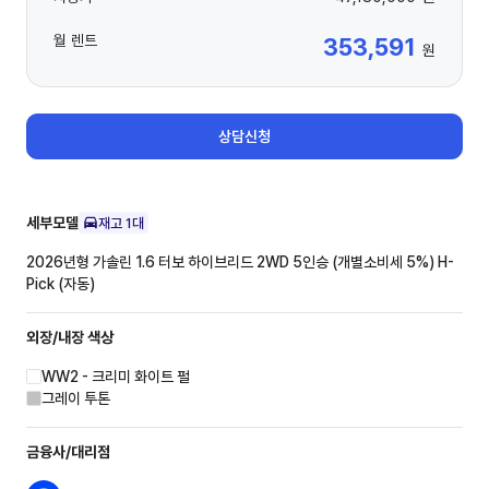
월 렌트
353,591
원
상담신청
세부모델
재고
1
대
2026년형 가솔린 1.6 터보 하이브리드 2WD 5인승 (개별소비세 5%)
H-
Pick (자동)
외장/내장
색상
WW2 - 크리미 화이트 펄
그레이 투톤
금융사/대리점