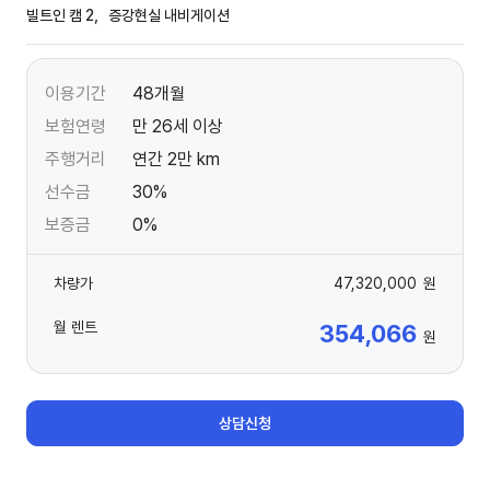
빌트인 캠 2，증강현실 내비게이션
이용기간
48개월
보험연령
만 26세 이상
주행거리
연간 2만 km
선수금
30%
보증금
0%
차량가
47,320,000
원
월 렌트
354,066
원
상담신청