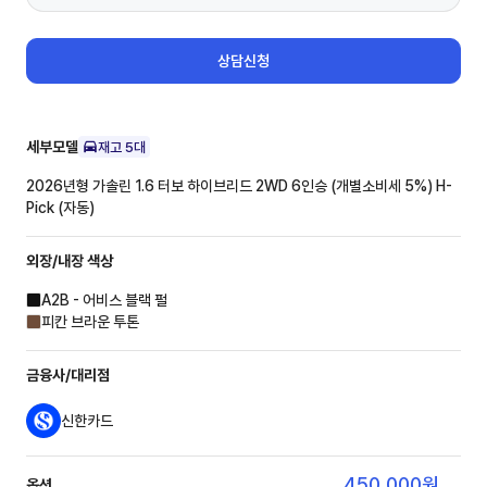
상담신청
세부모델
재고
5
대
2026년형 가솔린 1.6 터보 하이브리드 2WD 6인승 (개별소비세 5%)
H-
Pick (자동)
외장/내장
색상
A2B - 어비스 블랙 펄
피칸 브라운 투톤
금융사/대리점
신한카드
450,000
원
옵션