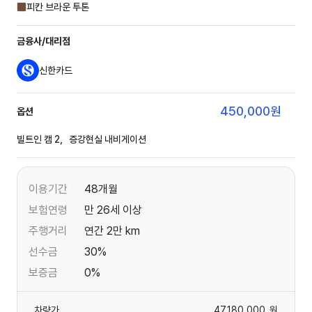
피칸 브라운 투톤
금융사/대리점
신한카드
450,000
원
옵션
빌트인 캠 2，증강현실 내비게이션
이용기간
48개월
보험연령
만 26세 이상
주행거리
연간 2만 km
선수금
30%
보증금
0%
차량가
47,180,000
원