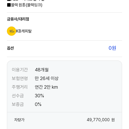
블랙 원톤(블랙잉크)
금융사/대리점
KB캐피탈
0
원
옵션
이용기간
48개월
보험연령
만 26세 이상
주행거리
연간 2만 km
선수금
30%
보증금
0%
차량가
49,770,000
원