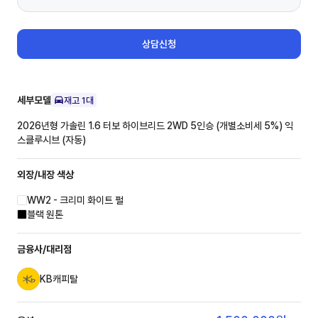
상담신청
세부모델
재고
1
대
2026년형 가솔린 1.6 터보 하이브리드 2WD 5인승 (개별소비세 5%)
익
스클루시브 (자동)
외장/내장
색상
WW2 - 크리미 화이트 펄
블랙 원톤
금융사/대리점
KB캐피탈