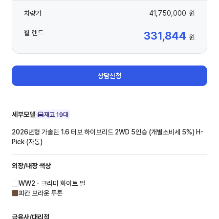
차량가
41,750,000
원
월 렌트
331,844
원
상담신청
세부모델
재고
19
대
2026년형 가솔린 1.6 터보 하이브리드 2WD 5인승 (개별소비세 5%)
H-
Pick (자동)
외장/내장
색상
WW2 - 크리미 화이트 펄
피칸 브라운 투톤
금융사/대리점