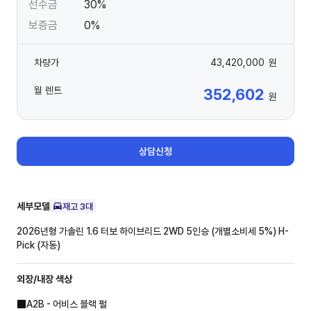
선수금
30%
보증금
0%
차량가
43,420,000
원
월 렌트
352,602
원
상담신청
세부모델
재고
3
대
2026년형 가솔린 1.6 터보 하이브리드 2WD 5인승 (개별소비세 5%)
H-
Pick (자동)
외장/내장
색상
A2B - 어비스 블랙 펄