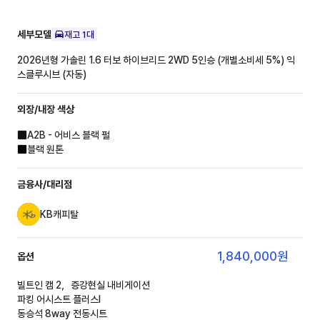
세부모델
재고
1
대
2026년형 가솔린 1.6 터보 하이브리드 2WD 5인승 (개별소비세 5%)
익
스클루시브 (자동)
외장/내장
색상
A2B - 어비스 블랙 펄
블랙 원톤
금융사/대리점
KB캐피탈
1,840,000
원
옵션
빌트인 캠 2，증강현실 내비게이션
파킹 어시스트 플러스Ⅰ
동승석 8way 전동시트