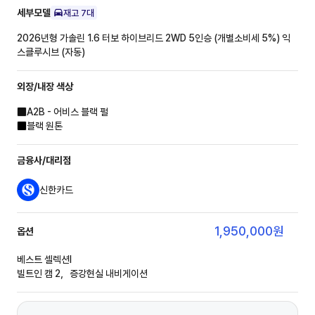
세부모델
재고
7
대
2026년형 가솔린 1.6 터보 하이브리드 2WD 5인승 (개별소비세 5%)
익
스클루시브 (자동)
외장/내장
색상
A2B - 어비스 블랙 펄
블랙 원톤
금융사/대리점
신한카드
1,950,000
원
옵션
베스트 셀렉션Ⅰ
빌트인 캠 2，증강현실 내비게이션