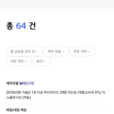
총
64
건
월 납입료 낮은 순
세부 모델
외장 색상
내장 색상
옵션
세부모델
재고
1
대
2026년형 가솔린 1.6 터보 하이브리드 2WD 5인승 (개별소비세 5%)
익
스클루시브 (자동)
외장/내장
색상