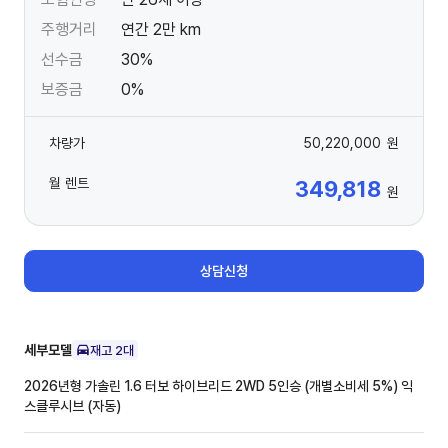
주행거리
연간 2만 km
선수금
30%
보증금
0%
차량가
50,220,000
원
월 렌트
349,818
원
상담신청
세부모델
재고
2
대
2026년형 가솔린 1.6 터보 하이브리드 2WD 5인승 (개별소비세 5%)
익
스클루시브 (자동)