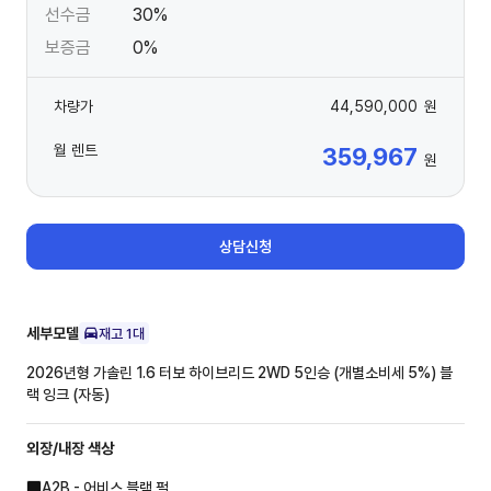
선수금
30%
보증금
0%
차량가
44,590,000
원
월 렌트
359,967
원
상담신청
세부모델
재고
1
대
2026년형 가솔린 1.6 터보 하이브리드 2WD 5인승 (개별소비세 5%)
블
랙 잉크 (자동)
외장/내장
색상
A2B - 어비스 블랙 펄