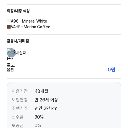
외장/내장
색상
A96 - Mineral White
VAHF - Merino Coffee
금융사/대리점
차살때
0
원
옵션
이용기간
48개월
보험연령
만 26세 이상
주행거리
연간 2만 km
선수금
30%
보증금
0%