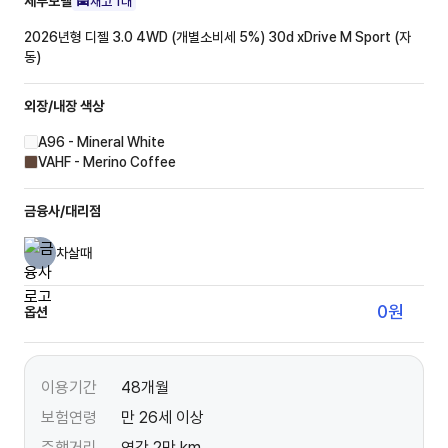
세부모델
재고
1
대
2026년형 디젤 3.0 4WD (개별소비세 5%)
30d xDrive M Sport (자
동)
외장/내장
색상
A96 - Mineral White
VAHF - Merino Coffee
금융사/대리점
차살때
0
원
옵션
이용기간
48개월
보험연령
만 26세 이상
주행거리
연간 2만 km