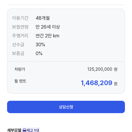
이용기간
48개월
보험연령
만 26세 이상
주행거리
연간 2만 km
선수금
30%
보증금
0%
차량가
125,200,000
원
월 렌트
1,468,209
원
상담신청
세부모델
재고
1
대