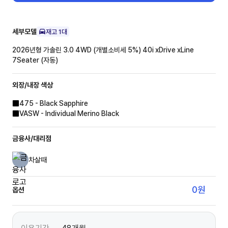
세부모델
재고
1
대
2026년형 가솔린 3.0 4WD (개별소비세 5%)
40i xDrive xLine
7Seater (자동)
외장/내장
색상
475 - Black Sapphire
VASW - Individual Merino Black
금융사/대리점
차살때
0
원
옵션