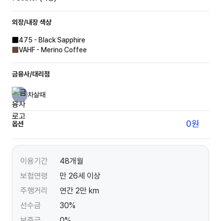
외장/내장
색상
475 - Black Sapphire
VAHF - Merino Coffee
금융사/대리점
차살때
0
원
옵션
이용기간
48개월
보험연령
만 26세 이상
주행거리
연간 2만 km
선수금
30%
보증금
0%