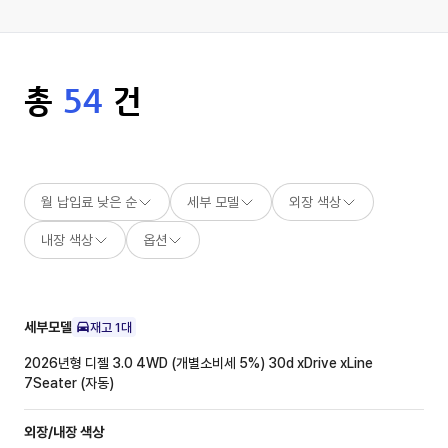
총
54
건
월 납입료 낮은 순
세부 모델
외장 색상
내장 색상
옵션
세부모델
재고
1
대
2026년형 디젤 3.0 4WD (개별소비세 5%)
30d xDrive xLine
7Seater (자동)
외장/내장
색상