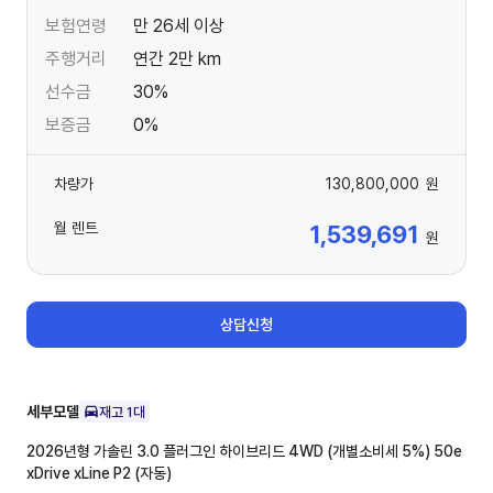
보험연령
만 26세 이상
주행거리
연간 2만 km
선수금
30%
보증금
0%
차량가
130,800,000
원
월 렌트
1,539,691
원
상담신청
세부모델
재고
1
대
2026년형 가솔린 3.0 플러그인 하이브리드 4WD (개별소비세 5%)
50e
xDrive xLine P2 (자동)