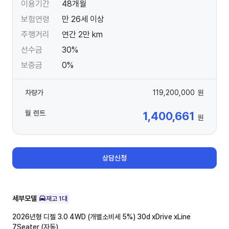
이용기간
48개월
보험연령
만 26세 이상
주행거리
연간 2만 km
선수금
30%
보증금
0%
차량가
119,200,000
원
월 렌트
1,400,661
원
상담신청
세부모델
재고
1
대
2026년형 디젤 3.0 4WD (개별소비세 5%)
30d xDrive xLine
7Seater (자동)