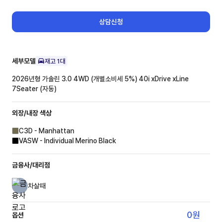
상담신청
세부모델
재고
1
대
2026년형 가솔린 3.0 4WD (개별소비세 5%)
40i xDrive xLine
7Seater (자동)
외장/내장
색상
C3D - Manhattan
VASW - Individual Merino Black
금융사/대리점
차살때
0
원
옵션