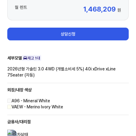
월 렌트
1,468,209
원
상담신청
세부모델
재고
1
대
2026년형 가솔린 3.0 4WD (개별소비세 5%)
40i xDrive xLine
7Seater (자동)
외장/내장
색상
A96 - Mineral White
VAEW - Merino Ivory White
금융사/대리점
차살때