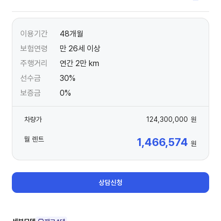
이용기간
48개월
보험연령
만 26세 이상
주행거리
연간 2만 km
선수금
30%
보증금
0%
차량가
124,300,000
원
월 렌트
1,466,574
원
상담신청