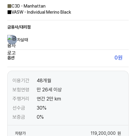
C3D - Manhattan
VASW - Individual Merino Black
금융사/대리점
차살때
0
원
옵션
이용기간
48개월
보험연령
만 26세 이상
주행거리
연간 2만 km
선수금
30%
보증금
0%
차량가
119,200,000
원