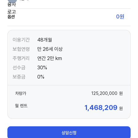
0
원
옵션
이용기간
48개월
보험연령
만 26세 이상
주행거리
연간 2만 km
선수금
30%
보증금
0%
차량가
125,200,000
원
월 렌트
1,468,209
원
상담신청