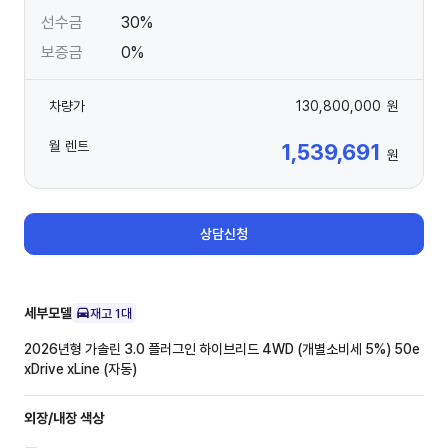
선수금
30%
보증금
0%
차량가
130,800,000
원
월 렌트
1,539,691
원
상담신청
세부모델
재고
1
대
2026년형 가솔린 3.0 플러그인 하이브리드 4WD (개별소비세 5%)
50e
xDrive xLine (자동)
외장/내장
색상