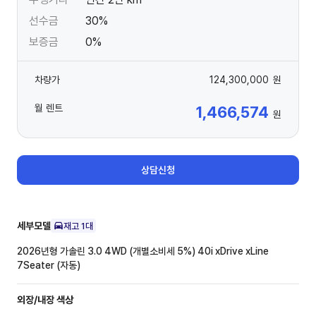
선수금
30%
보증금
0%
차량가
124,300,000
원
월 렌트
1,466,574
원
상담신청
세부모델
재고
1
대
2026년형 가솔린 3.0 4WD (개별소비세 5%)
40i xDrive xLine
7Seater (자동)
외장/내장
색상