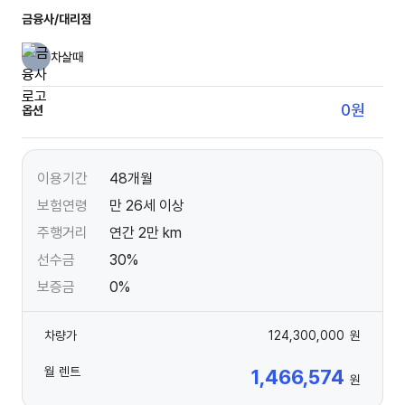
금융사/대리점
차살때
0
원
옵션
이용기간
48개월
보험연령
만 26세 이상
주행거리
연간 2만 km
선수금
30%
보증금
0%
차량가
124,300,000
원
월 렌트
1,466,574
원