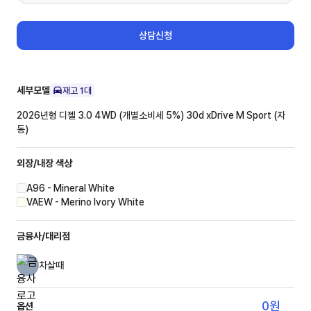
상담신청
세부모델
재고
1
대
2026년형 디젤 3.0 4WD (개별소비세 5%)
30d xDrive M Sport (자
동)
외장/내장
색상
A96 - Mineral White
VAEW - Merino Ivory White
금융사/대리점
차살때
0
원
옵션