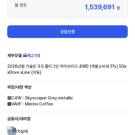
월 렌트
1,539,691
원
상담신청
세부모델
재고
1
대
2026년형 가솔린 3.0 플러그인 하이브리드 4WD (개별소비세 5%)
50e
xDrive xLine (자동)
외장/내장
색상
C4W - Skyscraper Grey metallic
VAHF - Merino Coffee
금융사/대리점
차살때