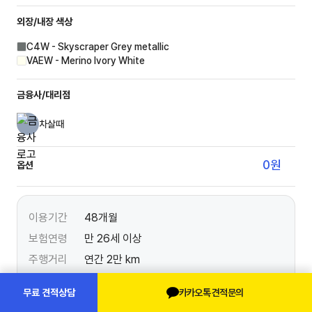
외장/내장
색상
C4W - Skyscraper Grey metallic
VAEW - Merino Ivory White
금융사/대리점
차살때
0
원
옵션
이용기간
48개월
보험연령
만 26세 이상
주행거리
연간 2만 km
선수금
30%
카카오톡 견적문의
무료 견적상담
보증금
0%