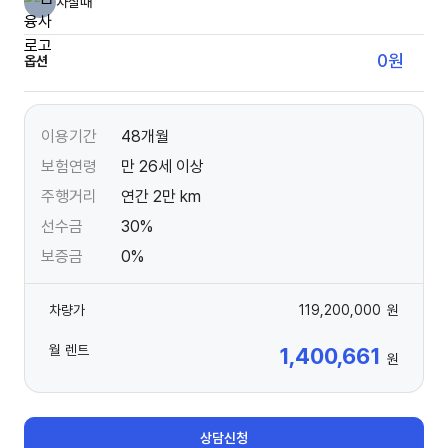
차살때
0
원
옵션
이용기간
48개월
보험연령
만 26세 이상
주행거리
연간 2만 km
선수금
30%
보증금
0%
차량가
119,200,000
원
월 렌트
1,400,661
원
상담신청