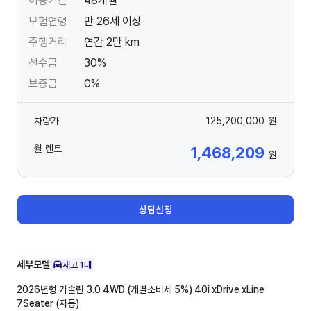
이용기간
48개월
보험연령
만 26세 이상
주행거리
연간 2만 km
선수금
30%
보증금
0%
차량가
125,200,000
원
월 렌트
1,468,209
원
상담신청
세부모델
재고
1
대
2026년형 가솔린 3.0 4WD (개별소비세 5%)
40i xDrive xLine
7Seater (자동)