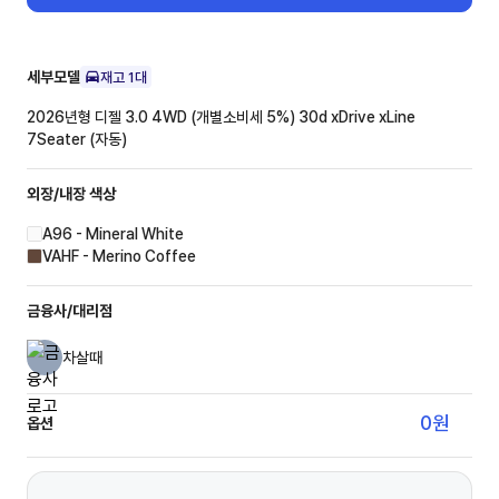
세부모델
재고
1
대
2026년형 디젤 3.0 4WD (개별소비세 5%)
30d xDrive xLine
7Seater (자동)
외장/내장
색상
A96 - Mineral White
VAHF - Merino Coffee
금융사/대리점
차살때
0
원
옵션