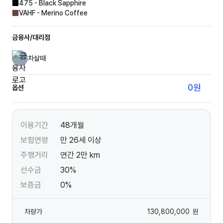
475 - Black Sapphire
VAHF - Merino Coffee
금융사/대리점
차살때
0
원
옵션
이용기간
48개월
보험연령
만 26세 이상
주행거리
연간 2만 km
선수금
30%
보증금
0%
차량가
130,800,000
원