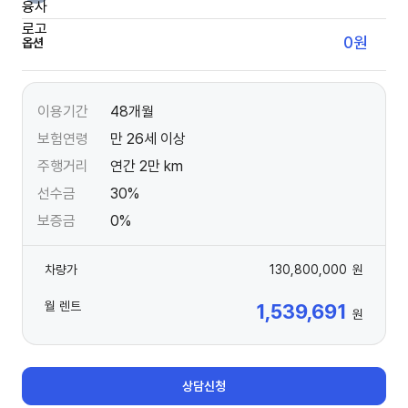
0
원
옵션
이용기간
48개월
보험연령
만 26세 이상
주행거리
연간 2만 km
선수금
30%
보증금
0%
차량가
130,800,000
원
월 렌트
1,539,691
원
상담신청