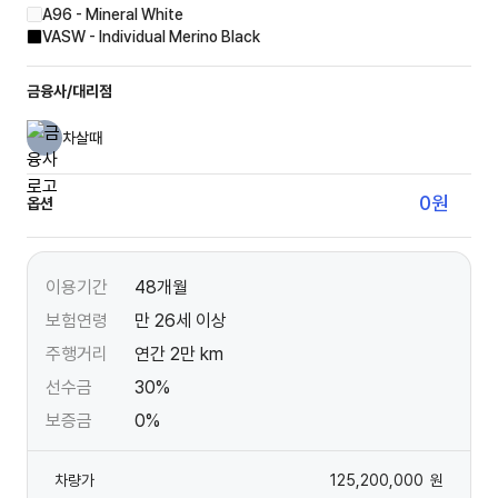
A96 - Mineral White
VASW - Individual Merino Black
금융사/대리점
차살때
0
원
옵션
이용기간
48개월
보험연령
만 26세 이상
주행거리
연간 2만 km
선수금
30%
보증금
0%
차량가
125,200,000
원