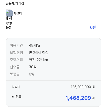
금융사/대리점
차살때
0
원
옵션
이용기간
48개월
보험연령
만 26세 이상
주행거리
연간 2만 km
선수금
30%
보증금
0%
차량가
125,200,000
원
월 렌트
1,468,209
원