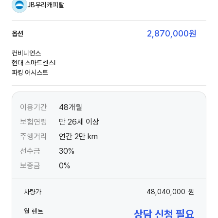
JB우리캐피탈
2,870,000
원
옵션
컨비니언스
현대 스마트센스Ⅰ
파킹 어시스트
이용기간
48개월
보험연령
만 26세 이상
주행거리
연간 2만 km
선수금
30%
보증금
0%
차량가
48,040,000
원
월 렌트
상담 신청 필요