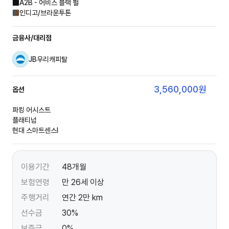
A2B - 어비스 블랙 펄
인디고/브라운투톤
금융사/대리점
JB우리캐피탈
3,560,000
원
옵션
파킹 어시스트
플래티넘
현대 스마트센스Ⅰ
이용기간
48개월
보험연령
만 26세 이상
주행거리
연간 2만 km
선수금
30%
보증금
0%