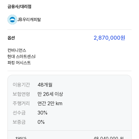
금융사/대리점
JB우리캐피탈
2,870,000
원
옵션
컨비니언스
현대 스마트센스Ⅰ
파킹 어시스트
이용기간
48개월
보험연령
만 26세 이상
주행거리
연간 2만 km
선수금
30%
보증금
0%
차량가
48,040,000
원