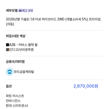
세부모델
재고
3
대
2026년형 가솔린 1.6 터보 하이브리드 2WD (개별소비세 5%)
프리미엄
(자동)
외장/내장
색상
A2B - 어비스 블랙 펄
인디고/브라운투톤
금융사/대리점
우리금융캐피탈
2,870,000
원
옵션
파킹 어시스트
컨비니언스
현대 스마트센스Ⅰ