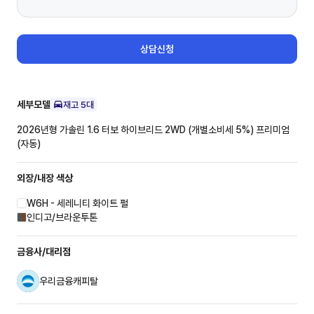
상담신청
세부모델
재고
5
대
2026년형 가솔린 1.6 터보 하이브리드 2WD (개별소비세 5%)
프리미엄
(자동)
외장/내장
색상
W6H - 세레니티 화이트 펄
인디고/브라운투톤
금융사/대리점
우리금융캐피탈