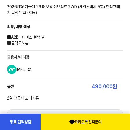
2026년형 가솔린 1.6 터보 하이브리드 2WD (개별소비세 5%)
캘리그래
피 블랙 잉크 (자동)
외장/내장
색상
A2B - 어비스 블랙 펄
블랙모노톤
금융사/대리점
iM캐피탈
490,000
원
옵션
2열 전동식 도어커튼
이용기간
48개월
카카오톡 견적문의
무료 견적상담
보험연령
만 26세 이상