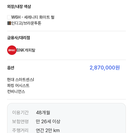
외장/내장
색상
W6H - 세레니티 화이트 펄
인디고/브라운투톤
금융사/대리점
BNK캐피탈
2,870,000
원
옵션
현대 스마트센스Ⅰ
파킹 어시스트
컨비니언스
이용기간
48개월
보험연령
만 26세 이상
주행거리
연간 2만 km