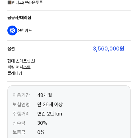
인디고/브라운투톤
금융사/대리점
신한카드
3,560,000
원
옵션
현대 스마트센스Ⅰ
파킹 어시스트
플래티넘
이용기간
48개월
보험연령
만 26세 이상
주행거리
연간 2만 km
선수금
30%
보증금
0%