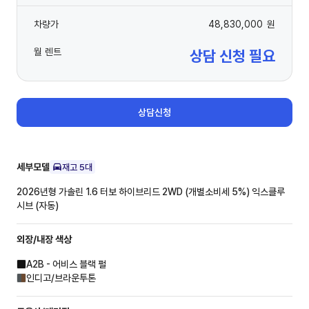
차량가
48,830,000
원
월 렌트
상담 신청 필요
상담신청
세부모델
재고
5
대
2026년형 가솔린 1.6 터보 하이브리드 2WD (개별소비세 5%)
익스클루
시브 (자동)
외장/내장
색상
A2B - 어비스 블랙 펄
인디고/브라운투톤