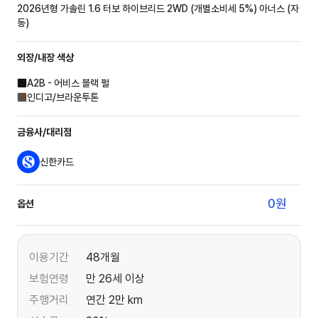
2026년형 가솔린 1.6 터보 하이브리드 2WD (개별소비세 5%)
아너스 (자
동)
외장/내장
색상
A2B - 어비스 블랙 펄
인디고/브라운투톤
금융사/대리점
신한카드
0
원
옵션
이용기간
48개월
보험연령
만 26세 이상
주행거리
연간 2만 km