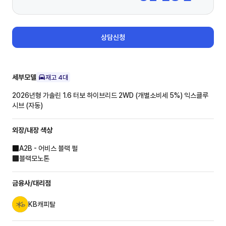
상담신청
세부모델
재고
4
대
2026년형 가솔린 1.6 터보 하이브리드 2WD (개별소비세 5%)
익스클루
시브 (자동)
외장/내장
색상
A2B - 어비스 블랙 펄
블랙모노톤
금융사/대리점
KB캐피탈