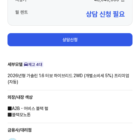
월 렌트
상담 신청 필요
상담신청
세부모델
재고
4
대
2026년형 가솔린 1.6 터보 하이브리드 2WD (개별소비세 5%)
프리미엄
(자동)
외장/내장
색상
A2B - 어비스 블랙 펄
블랙모노톤
금융사/대리점