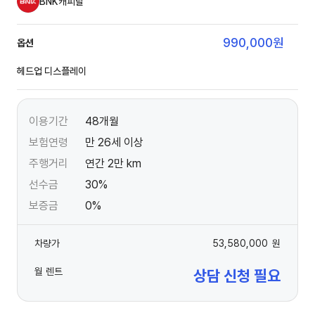
BNK캐피탈
990,000
원
옵션
헤드업 디스플레이
이용기간
48개월
보험연령
만 26세 이상
주행거리
연간 2만 km
선수금
30%
보증금
0%
차량가
53,580,000
원
월 렌트
상담 신청 필요