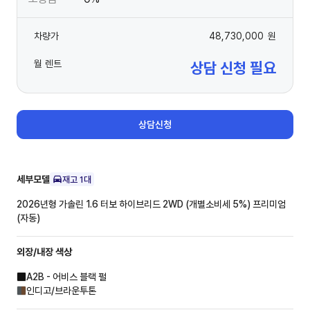
차량가
48,730,000
원
월 렌트
상담 신청 필요
상담신청
세부모델
재고
1
대
2026년형 가솔린 1.6 터보 하이브리드 2WD (개별소비세 5%)
프리미엄
(자동)
외장/내장
색상
A2B - 어비스 블랙 펄
인디고/브라운투톤