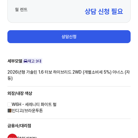
월 렌트
상담 신청 필요
상담신청
세부모델
재고
3
대
2026년형 가솔린 1.6 터보 하이브리드 2WD (개별소비세 5%)
아너스 (자
동)
외장/내장
색상
W6H - 세레니티 화이트 펄
인디고/브라운투톤
금융사/대리점