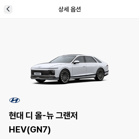
상세 옵션
현대 디 올-뉴 그랜저
HEV(GN7)