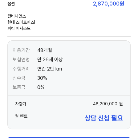
2,870,000
원
옵션
컨비니언스
현대 스마트센스Ⅰ
파킹 어시스트
이용기간
48개월
보험연령
만 26세 이상
주행거리
연간 2만 km
선수금
30%
보증금
0%
차량가
48,200,000
원
월 렌트
상담 신청 필요