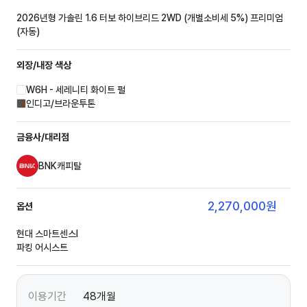
2026년형 가솔린 1.6 터보 하이브리드 2WD (개별소비세 5%)
프리미엄
(자동)
외장/내장
색상
W6H - 세레니티 화이트 펄
인디고/브라운투톤
금융사/대리점
BNK캐피탈
2,270,000
원
옵션
현대 스마트센스Ⅰ
파킹 어시스트
이용기간
48개월