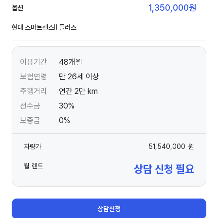
1,350,000
원
옵션
현대 스마트센스Ⅱ 플러스
이용기간
48개월
보험연령
만 26세 이상
주행거리
연간 2만 km
선수금
30%
보증금
0%
차량가
51,540,000
원
월 렌트
상담 신청 필요
상담신청