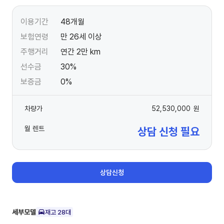
이용기간
48개월
보험연령
만 26세 이상
주행거리
연간 2만 km
선수금
30%
보증금
0%
차량가
52,530,000
원
월 렌트
상담 신청 필요
상담신청
세부모델
재고
28
대