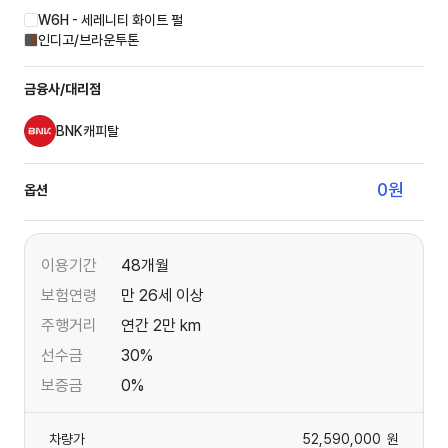
W6H - 세레니티 화이트 펄
인디고/브라운투톤
금융사/대리점
BNK캐피탈
0
원
옵션
이용기간
48개월
보험연령
만 26세 이상
주행거리
연간 2만 km
선수금
30%
보증금
0%
차량가
52,590,000
원