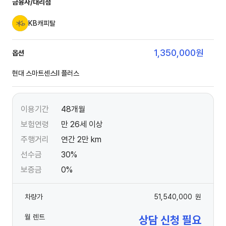
금융사/대리점
KB캐피탈
1,350,000
원
옵션
현대 스마트센스Ⅱ 플러스
이용기간
48개월
보험연령
만 26세 이상
주행거리
연간 2만 km
선수금
30%
보증금
0%
차량가
51,540,000
원
월 렌트
상담 신청 필요