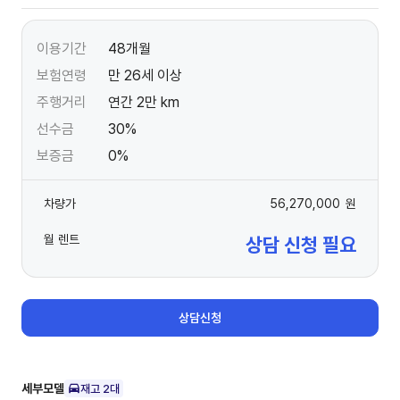
이용기간
48개월
보험연령
만 26세 이상
주행거리
연간 2만 km
선수금
30%
보증금
0%
차량가
56,270,000
원
월 렌트
상담 신청 필요
상담신청
세부모델
재고
2
대