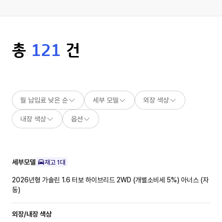
총
121
건
월 납입료 낮은 순
세부 모델
외장 색상
내장 색상
옵션
세부모델
재고
1
대
2026년형 가솔린 1.6 터보 하이브리드 2WD (개별소비세 5%)
아너스 (자
동)
외장/내장
색상