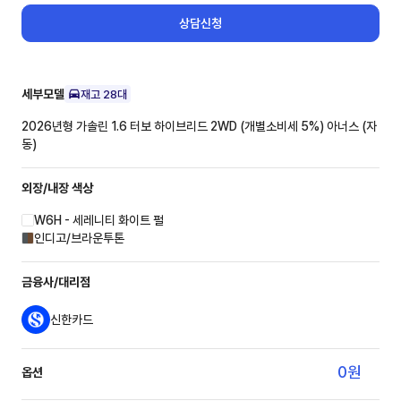
상담신청
세부모델
재고
28
대
2026년형 가솔린 1.6 터보 하이브리드 2WD (개별소비세 5%)
아너스 (자
동)
외장/내장
색상
W6H - 세레니티 화이트 펄
인디고/브라운투톤
금융사/대리점
신한카드
0
원
옵션