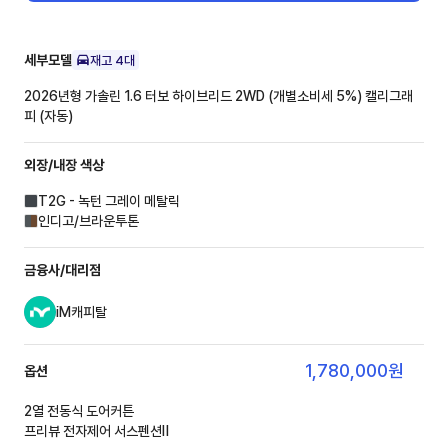
세부모델
재고
4
대
2026년형 가솔린 1.6 터보 하이브리드 2WD (개별소비세 5%)
캘리그래
피 (자동)
외장/내장
색상
T2G - 녹턴 그레이 메탈릭
인디고/브라운투톤
금융사/대리점
iM캐피탈
1,780,000
원
옵션
2열 전동식 도어커튼
프리뷰 전자제어 서스펜션Ⅱ