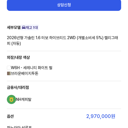
상담신청
세부모델
재고
1
대
2026년형 가솔린 1.6 터보 하이브리드 2WD (개별소비세 5%)
캘리그래
피 (자동)
외장/내장
색상
W6H - 세레니티 화이트 펄
브라운베이지투톤
금융사/대리점
NH캐피탈
2,970,000
원
옵션
파노라마 선루프