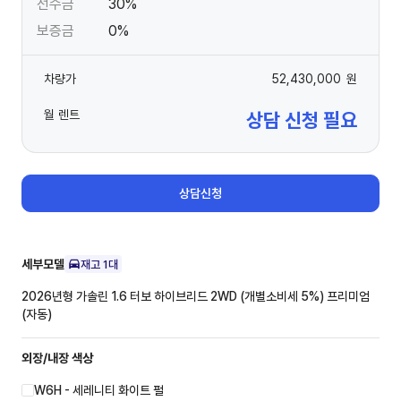
선수금
30%
보증금
0%
차량가
52,430,000
원
월 렌트
상담 신청 필요
상담신청
세부모델
재고
1
대
2026년형 가솔린 1.6 터보 하이브리드 2WD (개별소비세 5%)
프리미엄
(자동)
외장/내장
색상
W6H - 세레니티 화이트 펄