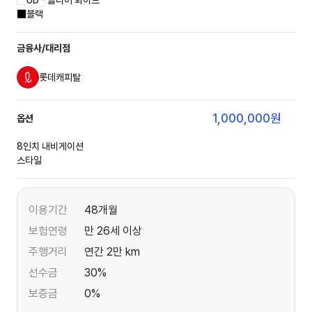
UD - 클리어 화이트
블랙
금융사/대리점
롯데캐피탈
1,000,000
원
옵션
8인치 내비게이션
스타일
이용기간
48개월
보험연령
만 26세 이상
주행거리
연간 2만 km
선수금
30%
보증금
0%