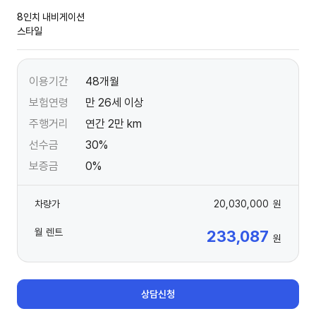
8인치 내비게이션
스타일
이용기간
48개월
보험연령
만 26세 이상
주행거리
연간 2만 km
선수금
30%
보증금
0%
차량가
20,030,000
원
월 렌트
233,087
원
상담신청