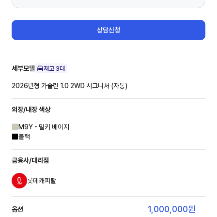
상담신청
세부모델
재고
3
대
2026년형 가솔린 1.0 2WD
시그니처 (자동)
외장/내장
색상
M9Y - 밀키 베이지
블랙
금융사/대리점
롯데캐피탈
1,000,000
원
옵션