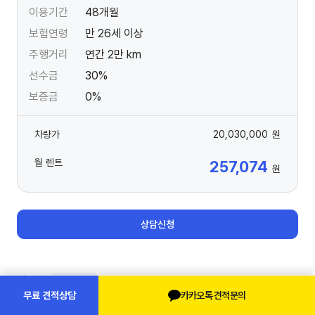
이용기간
48개월
보험연령
만 26세 이상
주행거리
연간 2만 km
선수금
30%
보증금
0%
차량가
20,030,000
원
월 렌트
257,074
원
상담신청
세부모델
재고
1
대
카카오톡 견적문의
무료 견적상담
2027년형 가솔린 1.0 2WD 밴 2인승
프레스티지 스페셜 (자동)