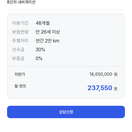
8인치 내비게이션
이용기간
48개월
보험연령
만 26세 이상
주행거리
연간 2만 km
선수금
30%
보증금
0%
차량가
18,650,000
원
월 렌트
237,550
원
상담신청