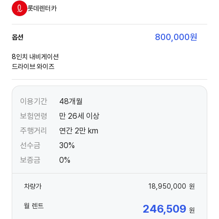
롯데렌터카
800,000
원
옵션
8인치 내비게이션
드라이브 와이즈
이용기간
48개월
보험연령
만 26세 이상
주행거리
연간 2만 km
선수금
30%
보증금
0%
차량가
18,950,000
원
월 렌트
246,509
원