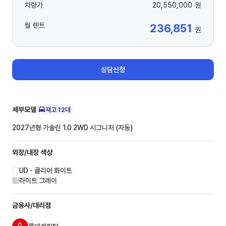
차량가
20,550,000
원
월 렌트
236,851
원
상담신청
세부모델
재고
12
대
2027년형 가솔린 1.0 2WD
시그니처 (자동)
외장/내장
색상
UD - 클리어 화이트
라이트 그레이
금융사/대리점