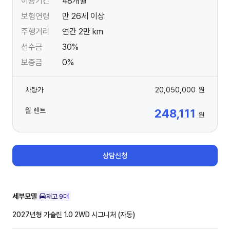
이용기간
48개월
보험연령
만 26세 이상
주행거리
연간 2만 km
선수금
30%
보증금
0%
차량가
20,050,000
원
월 렌트
248,111
원
상담신청
세부모델
재고
9
대
2027년형 가솔린 1.0 2WD
시그니처 (자동)