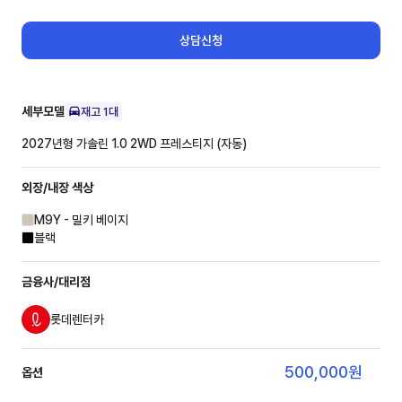
상담신청
세부모델
재고
1
대
2027년형 가솔린 1.0 2WD
프레스티지 (자동)
외장/내장
색상
M9Y - 밀키 베이지
블랙
금융사/대리점
롯데렌터카
500,000
원
옵션