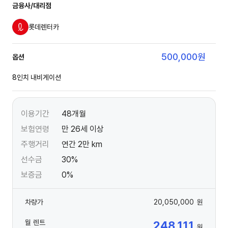
금융사/대리점
롯데렌터카
500,000
원
옵션
8인치 내비게이션
이용기간
48개월
보험연령
만 26세 이상
주행거리
연간 2만 km
선수금
30%
보증금
0%
차량가
20,050,000
원
월 렌트
248,111
원