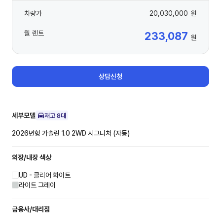
차량가
20,030,000
원
월 렌트
233,087
원
상담신청
세부모델
재고
8
대
2026년형 가솔린 1.0 2WD
시그니처 (자동)
외장/내장
색상
UD - 클리어 화이트
라이트 그레이
금융사/대리점