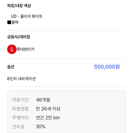
외장/내장
색상
UD - 클리어 화이트
블랙
금융사/대리점
롯데렌터카
500,000
원
옵션
8인치 내비게이션
이용기간
48개월
보험연령
만 26세 이상
주행거리
연간 2만 km
선수금
30%