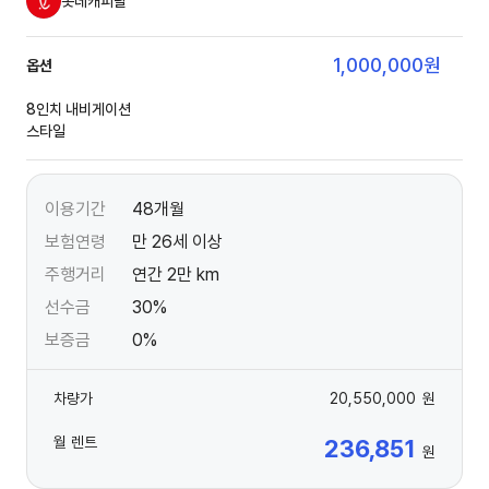
롯데캐피탈
1,000,000
원
옵션
8인치 내비게이션
스타일
이용기간
48개월
보험연령
만 26세 이상
주행거리
연간 2만 km
선수금
30%
보증금
0%
차량가
20,550,000
원
월 렌트
236,851
원