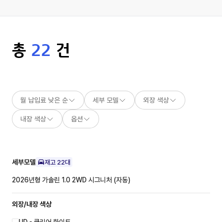
총
22
건
월 납입료 낮은 순
세부 모델
외장 색상
내장 색상
옵션
세부모델
재고
22
대
2026년형 가솔린 1.0 2WD
시그니처 (자동)
외장/내장
색상