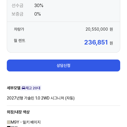
선수금
30%
보증금
0%
차량가
20,550,000
원
월 렌트
236,851
원
상담신청
세부모델
재고
20
대
2027년형 가솔린 1.0 2WD
시그니처 (자동)
외장/내장
색상
M9Y - 밀키 베이지