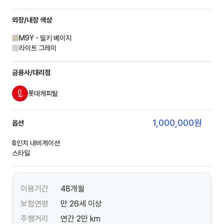
외장/내장
색상
M9Y - 밀키 베이지
라이트 그레이
금융사/대리점
롯데캐피탈
1,000,000
원
옵션
8인치 내비게이션
스타일
이용기간
48개월
보험연령
만 26세 이상
주행거리
연간 2만 km