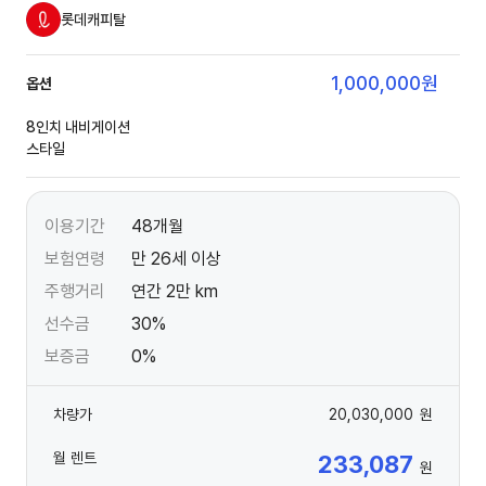
롯데캐피탈
1,000,000
원
옵션
8인치 내비게이션
스타일
이용기간
48개월
보험연령
만 26세 이상
주행거리
연간 2만 km
선수금
30%
보증금
0%
차량가
20,030,000
원
월 렌트
233,087
원