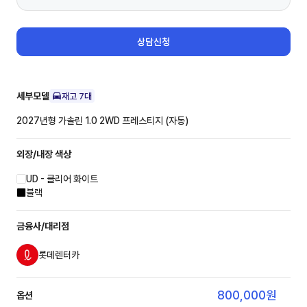
상담신청
세부모델
재고
7
대
2027년형 가솔린 1.0 2WD
프레스티지 (자동)
외장/내장
색상
UD - 클리어 화이트
블랙
금융사/대리점
롯데렌터카
800,000
원
옵션