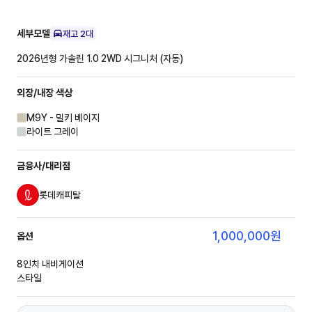
세부모델
재고
2
대
2026년형 가솔린 1.0 2WD
시그니처 (자동)
외장/내장
색상
M9Y - 밀키 베이지
라이트 그레이
금융사/대리점
롯데캐피탈
1,000,000
원
옵션
8인치 내비게이션
스타일