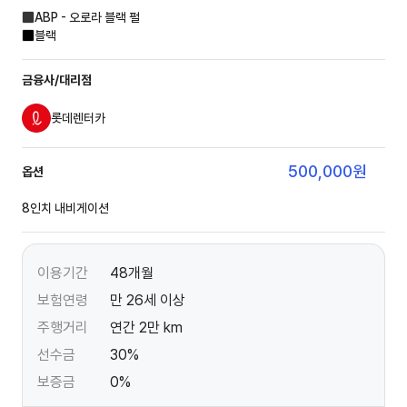
ABP - 오로라 블랙 펄
블랙
금융사/대리점
롯데렌터카
500,000
원
옵션
8인치 내비게이션
이용기간
48개월
보험연령
만 26세 이상
주행거리
연간 2만 km
선수금
30%
보증금
0%