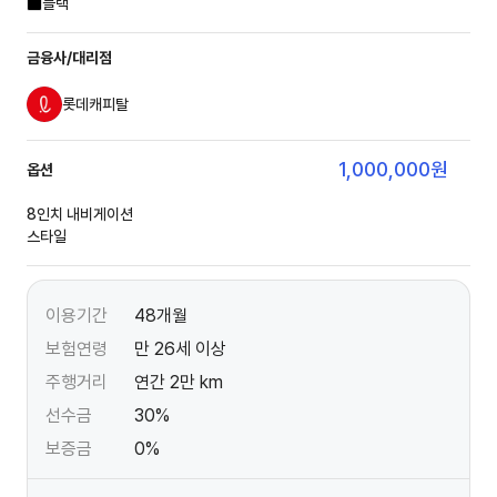
블랙
금융사/대리점
롯데캐피탈
1,000,000
원
옵션
8인치 내비게이션
스타일
이용기간
48개월
보험연령
만 26세 이상
주행거리
연간 2만 km
선수금
30%
보증금
0%