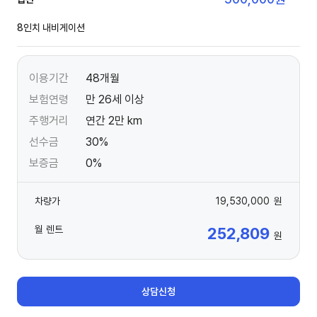
8인치 내비게이션
이용기간
48개월
보험연령
만 26세 이상
주행거리
연간 2만 km
선수금
30%
보증금
0%
차량가
19,530,000
원
월 렌트
252,809
원
상담신청