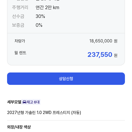
주행거리
연간 2만 km
선수금
30%
보증금
0%
차량가
18,650,000
원
월 렌트
237,550
원
상담신청
세부모델
재고
6
대
2027년형 가솔린 1.0 2WD
프레스티지 (자동)
외장/내장
색상