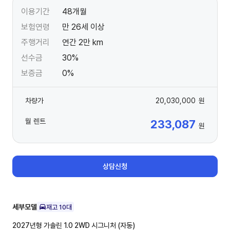
이용기간
48개월
보험연령
만 26세 이상
주행거리
연간 2만 km
선수금
30%
보증금
0%
차량가
20,030,000
원
월 렌트
233,087
원
상담신청
세부모델
재고
10
대
2027년형 가솔린 1.0 2WD
시그니처 (자동)