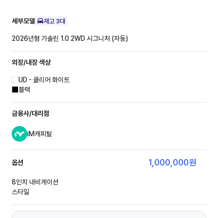
세부모델
재고
3
대
2026년형 가솔린 1.0 2WD
시그니처 (자동)
외장/내장
색상
UD - 클리어 화이트
블랙
금융사/대리점
iM캐피탈
1,000,000
원
옵션
8인치 내비게이션
스타일