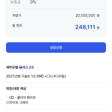
보증금
0%
차량가
20,050,000
원
월 렌트
248,111
원
상담신청
세부모델
재고
2
대
2027년형 가솔린 1.0 2WD
시그니처 (자동)
외장/내장
색상
UD - 클리어 화이트
라이트 그레이