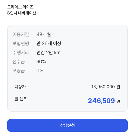
드라이브 와이즈
8인치 내비게이션
이용기간
48개월
보험연령
만 26세 이상
주행거리
연간 2만 km
선수금
30%
보증금
0%
차량가
18,950,000
원
월 렌트
246,509
원
상담신청