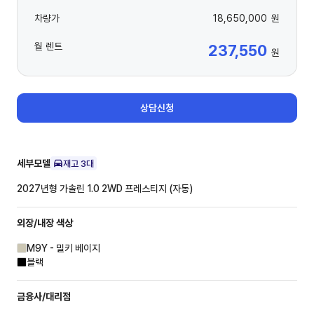
차량가
18,650,000
원
월 렌트
237,550
원
상담신청
세부모델
재고
3
대
2027년형 가솔린 1.0 2WD
프레스티지 (자동)
외장/내장
색상
M9Y - 밀키 베이지
블랙
금융사/대리점