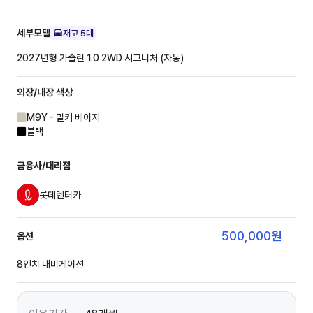
세부모델
재고
5
대
2027년형 가솔린 1.0 2WD
시그니처 (자동)
외장/내장
색상
M9Y - 밀키 베이지
블랙
금융사/대리점
롯데렌터카
500,000
원
옵션
8인치 내비게이션