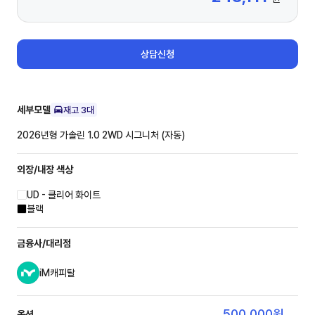
상담신청
세부모델
재고
3
대
2026년형 가솔린 1.0 2WD
시그니처 (자동)
외장/내장
색상
UD - 클리어 화이트
블랙
금융사/대리점
iM캐피탈
500,000
원
옵션