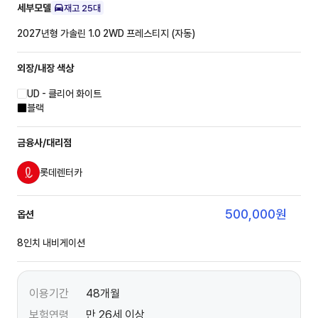
세부모델
재고
25
대
2027년형 가솔린 1.0 2WD
프레스티지 (자동)
외장/내장
색상
UD - 클리어 화이트
블랙
금융사/대리점
롯데렌터카
500,000
원
옵션
8인치 내비게이션
이용기간
48개월
보험연령
만 26세 이상