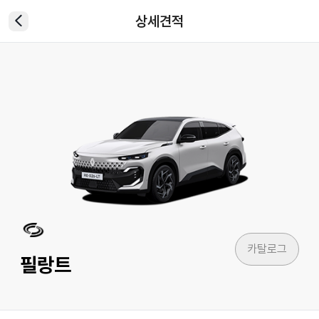
상세견적
카탈로그
필랑트