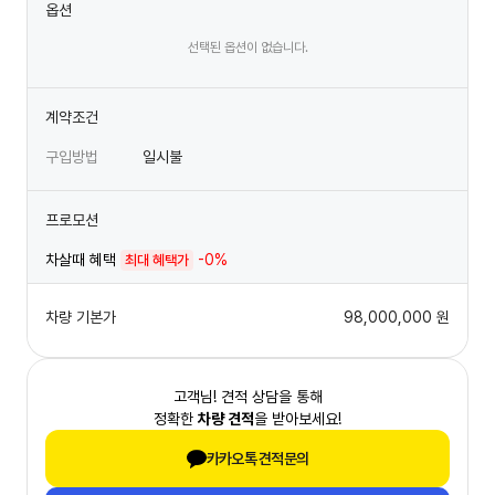
옵션
선택된 옵션이 없습니다.
계약조건
구입방법
일시불
프로모션
차살때 혜택
-0%
최대 혜택가
차량 기본가
98,000,000
원
고객님! 견적 상담을 통해
정확한
차량 견적
을 받아보세요!
카카오톡 견적문의