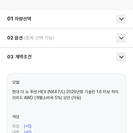
01
차량선택
02
옵션
(중복 선택 가능)
03
계약조건
모델
현대 더 뉴 투싼 HEV (NX4 F/L) 2026년형 가솔린 1.6 터보 하이
브리드 AWD (개별소비세 5%) 모던 (자동)
색상
외장
(+
0
)
내장
(+
0
)