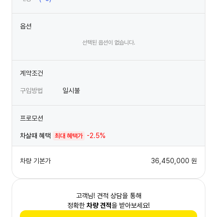
옵션
선택된 옵션이 없습니다.
계약조건
구입방법
일시불
프로모션
차살때 혜택
-2.5%
최대 혜택가
차량 기본가
36,450,000
원
고객님! 견적 상담을 통해
정확한
차량 견적
을 받아보세요!