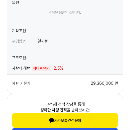
옵션
선택된 옵션이 없습니다.
계약조건
구입방법
일시불
프로모션
차살때 혜택
-2.5%
최대 혜택가
차량 기본가
29,360,000
원
고객님! 견적 상담을 통해
정확한
차량 견적
을 받아보세요!
카카오톡 견적문의