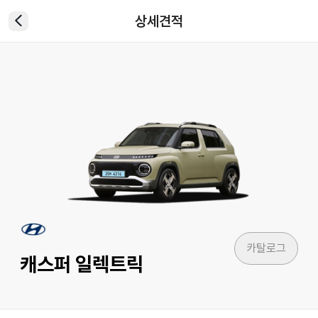
상세견적
카탈로그
캐스퍼 일렉트릭