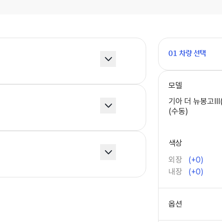
01 차량 선택
모델
기아 더 뉴봉고Ⅲ(P
(수동)
색상
외장
(+
0
)
내장
(+
0
)
옵션