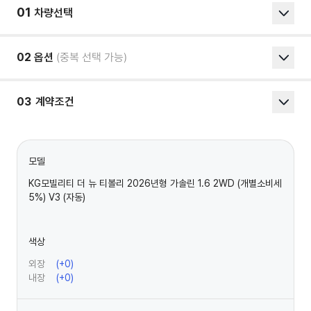
01
차량선택
02
옵션
(중복 선택 가능)
03
계약조건
모델
KG모빌리티 더 뉴 티볼리 2026년형 가솔린 1.6 2WD (개별소비세
5%) V3 (자동)
색상
외장
(+
0
)
내장
(+
0
)