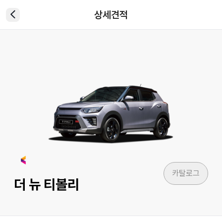
상세견적
카탈로그
더 뉴 티볼리