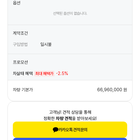
옵션
선택된 옵션이 없습니다.
계약조건
구입방법
일시불
프로모션
차살때 혜택
-2.5%
최대 혜택가
차량 기본가
66,960,000
원
고객님! 견적 상담을 통해
정확한
차량 견적
을 받아보세요!
카카오톡 견적문의