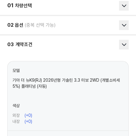
01
차량선택
02
옵션
(중복 선택 가능)
03
계약조건
모델
기아 더 뉴K9(RJ) 2026년형 가솔린 3.3 터보 2WD (개별소비세
5%) 플래티넘 (자동)
색상
외장
(+
0
)
내장
(+
0
)