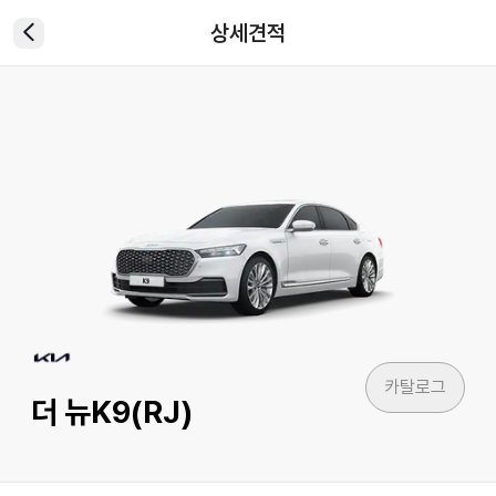
상세견적
카탈로그
더 뉴K9(RJ)