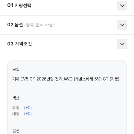
01
차량선택
02
옵션
(중복 선택 가능)
03
계약조건
모델
기아 EV5 GT 2026년형 전기 AWD (개별소비세 5%) GT (자동)
색상
외장
(+
0
)
내장
(+
0
)
옵션