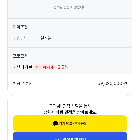
선택된 옵션이 없습니다.
계약조건
구입방법
일시불
프로모션
차살때 혜택
-2.5%
최대 혜택가
차량 기본가
59,620,000
원
고객님! 견적 상담을 통해
정확한
차량 견적
을 받아보세요!
카카오톡 견적문의
무료 견적 받아보기