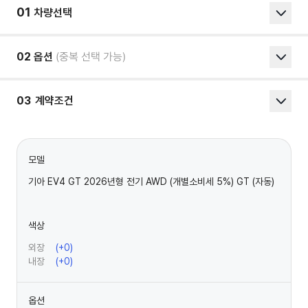
01
차량선택
02
옵션
(중복 선택 가능)
03
계약조건
모델
기아 EV4 GT 2026년형 전기 AWD (개별소비세 5%) GT (자동)
색상
외장
(+
0
)
내장
(+
0
)
옵션