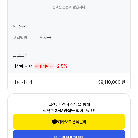
선택된 옵션이 없습니다.
계약조건
구입방법
일시불
프로모션
차살때 혜택
-2.5%
최대 혜택가
차량 기본가
58,110,000
원
고객님! 견적 상담을 통해
정확한
차량 견적
을 받아보세요!
카카오톡 견적문의
무료 견적 받아보기